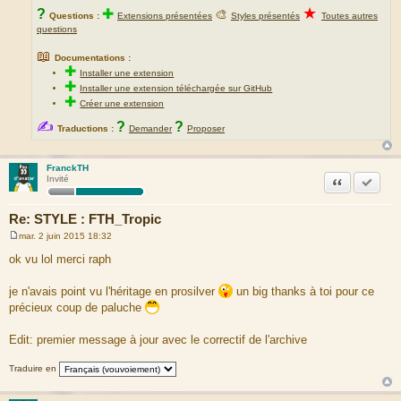
★
?
✚
🎨
Questions :
Extensions présentées
Styles présentés
Toutes autres
questions
📖
Documentations :
✚
Installer une extension
✚
Installer une extension téléchargée sur GitHub
✚
Créer une extension
✍
?
?
Traductions :
Demander
Proposer
FranckTH
Citation
Marquer
Invité
Re: STYLE : FTH_Tropic
mar. 2 juin 2015 18:32
M
e
ok vu lol merci raph
s
s
a
je n'avais point vu l'héritage en prosilver
un big thanks à toi pour ce
g
précieux coup de paluche
e
Edit: premier message à jour avec le correctif de l'archive
Traduire en