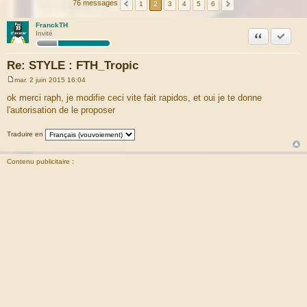
76 messages
1
2
3
4
5
6
FranckTH
Citation
Marquer
Invité
Re: STYLE : FTH_Tropic
mar. 2 juin 2015 16:04
M
e
ok merci raph, je modifie ceci vite fait rapidos, et oui je te donne
s
l'autorisation de le proposer
s
a
g
Traduire en
e
Contenu publicitaire :