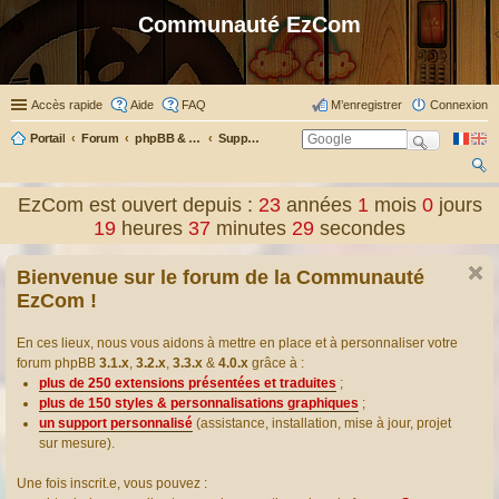
Communauté EzCom
Accès rapide
Aide
FAQ
M’enregistrer
Connexion
Portail
Forum
phpBB & Co
Support pour phpBB
ec
EzCom est ouvert depuis :
23
années
1
mois
0
jours
her
19
heures
37
minutes
29
secondes
ch
Bienvenue sur le forum de la Communauté
er
EzCom !
En ces lieux, nous vous aidons à mettre en place et à personnaliser votre
forum phpBB
3.1.x
,
3.2.x
,
3.3.x
&
4.0.x
grâce à :
plus de 250 extensions présentées et traduites
;
plus de 150 styles & personnalisations graphiques
;
un support personnalisé
(assistance, installation, mise à jour, projet
sur mesure).
Une fois inscrit.e, vous pouvez :