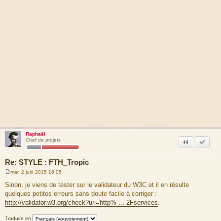
Raphaël
Citation
Marquer
Chef de projets
Re: STYLE : FTH_Tropic
mar. 2 juin 2015 16:05
M
e
Sinon, je viens de tester sur le validateur du W3C et il en résulte
s
quelques petites erreurs sans doute facile à corriger :
s
a
http://validator.w3.org/check?uri=http% ... 2Fservices
.
g
e
Traduire en