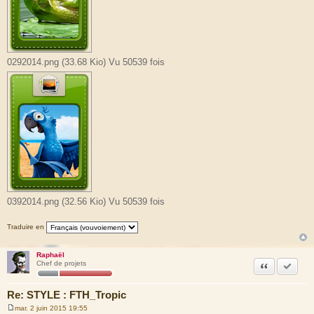
0292014.png (33.68 Kio) Vu 50539 fois
0392014.png (32.56 Kio) Vu 50539 fois
Traduire en
Raphaël
Citation
Marquer
Chef de projets
Re: STYLE : FTH_Tropic
mar. 2 juin 2015 19:55