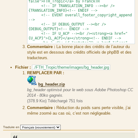
false">FTH_Tropic</a> by FranckTH
<!-- IF TRANSLATION_INFO --><br />
{TRANSLATION_INFO}<!-- ENDIF -->
<!-- EVENT overall_footer_copyright_append
-->
<!-- IF DEBUG_OUTPUT --><br />
{DEBUG_OUTPUT}<!-- ENDIF -->
<!-- IF U_ACP --><br /><strong><a href="
{U_ACP}">{L_ACP}</a></strong><!-- ENDIF -->
<br /><div id="gototop2"><a href="#logo"
Commentaire :
La bonne place des crédits de l’auteur du
class="gototop" title="{L_BACK_TO_TOP}"></a>
style est en dessous des crédits officiels de phpBB et des
</div>
<div class="logofth"></div>
traducteurs.
</div>
Fichier :
./FTH_Tropic/theme/images/bg_header.jpg
REMPLACER PAR :
bg_header.zip
bg_header optimisé pour le web sous Adobe Photoshop CC
2014 - 80ko gagnés.
(378.9 Kio) Téléchargé 751 fois
Commentaire :
Réduction du poids sans perte visible, j’ai
même zoomé au cas où, c’est non négligeable.
Traduire en