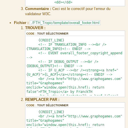
<dd></dd>
Commentaire :
Ceci est le correctif pour l’erreur du
validateur W3C.
Fichier :
./FTH_Tropic/template/overall_footer.html
TROUVER :
CODE :
TOUT SÉLECTIONNER
{CREDIT_LINE}
<!-- IF TRANSLATION_INFO --><br />
{TRANSLATION_INFO}<!-- ENDIF -->
<!-- EVENT overall_footer_copyright_append
-->
<!-- IF DEBUG_OUTPUT --><br />
{DEBUG_OUTPUT}<!-- ENDIF -->
<!-- IF U_ACP --><br /><strong><a href="
{U_ACP}">{L_ACP}</a></strong><!-- ENDIF -->
<br /><a href="http://www.graphogames.com"
title="Graphogames"
onclick="window.open(this.href); return
false">FTH_Tropic</a> by FranckTH
<br /><div id="gototop2"><a href="#logo"
REMPLACER PAR :
class="gototop" title="{L_BACK_TO_TOP}"></a>
</div>
CODE :
TOUT SÉLECTIONNER
<div class="logofth"></div>
{CREDIT_LINE}
</div>
<br /><a href="http://www.graphogames.com"
title="Graphogames"
onclick="window.open(this.href); return