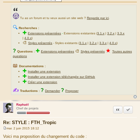
Tu as un forum et tu veux aussi un site web ?
Regarde par ici
.
🔍
Recherches :
✚
Extensions présentées
-
Extensions existantes (
3.1.x
|
3.2.x
|
3.3.x
|
4.0.x
)
🎨
Styles présentés
- Styles existants (
3.1.x
|
3.2.x
|
3.3.x
|
4.0.x
)
★
?
✚
🎨
Questions :
Extensions présentées
Styles présentés
Toutes autres
questions
📖
Documentations :
✚
Installer une extension
✚
Installer une extension téléchargée sur GitHub
✚
Créer une extension
✍
?
?
Traductions :
Demander
Proposer
Raphaël
Citation
Marquer
Chef de projets
Re: STYLE : FTH_Tropic
mar. 2 juin 2015 18:12
M
e
Voici ma proposition du changement du code :
s