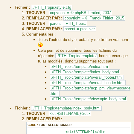
s
a
Fichier :
./FTH_Tropic/style.cfg
g
TROUVER :
copyright = © phpBB Limited, 2007
e
REMPLACER PAR :
copyright = © Franck Thiriot, 2015
TROUVER :
parent = FTH_Tropic
REMPLACER PAR :
parent = prosilver
Commentaires :
Tu es l’auteur du style, autant y mettre ton vrai nom.
Cela permet de supprimer tous les fichiers du
répertoire
./FTH_Tropic/template/
hormis ceux que
tu as modifiés, donc tu supprimes tout sauf :
./FTH_Tropic/template/index.htm
./FTH_Tropic/template/index_body.html
./FTH_Tropic/template/overall_footer.html
./FTH_Tropic/template/overall_header.html
./FTH_Tropic/template/ucp_pm_viewmessage
.html
./FTH_Tropic/template/viewtopic_body.html
Fichier :
./FTH_Tropic/template/index_body.html
TROUVER :
<dt>{SITENAME}</dt>
REMPLACER PAR :
CODE :
TOUT SÉLECTIONNER
<dt>{SITENAME}</dt>