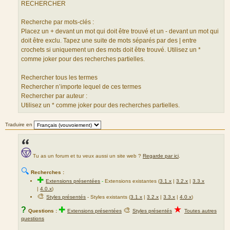
RECHERCHER
Recherche par mots-clés :
Placez un + devant un mot qui doit être trouvé et un - devant un mot qui
doit être exclu. Tapez une suite de mots séparés par des | entre
crochets si uniquement un des mots doit être trouvé. Utilisez un *
comme joker pour des recherches partielles.
Rechercher tous les termes
Rechercher n’importe lequel de ces termes
Rechercher par auteur :
Utilisez un * comme joker pour des recherches partielles.
Traduire en
Tu as un forum et tu veux aussi un site web ?
Regarde par ici
.
🔍
Recherches :
✚
Extensions présentées
-
Extensions existantes (
3.1.x
|
3.2.x
|
3.3.x
|
4.0.x
)
🎨
Styles présentés
- Styles existants (
3.1.x
|
3.2.x
|
3.3.x
|
4.0.x
)
★
?
✚
🎨
Questions :
Extensions présentées
Styles présentés
Toutes autres
questions