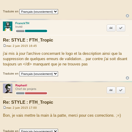
s
a
g
Traduire en
e
FranckTH
Citation
Marquer
Invité
Re: STYLE : FTH_Tropic
mar. 2 juin 2015 16:45
M
e
j'ai mis à jour l'archive concernant le logo et la description ainsi que la
s
suppression de quelques erreurs de validation... par contre j'ai soit disant
s
a
toujours un </dl> manquant que je ne trouves pas
g
e
Traduire en
Raphaël
Citation
Marquer
Chef de projets
Re: STYLE : FTH_Tropic
mar. 2 juin 2015 17:00
M
e
Bon, je vais mettre la main à la patte, merci pour ces corrections. ;=)
s
s
a
g
Traduire en
e