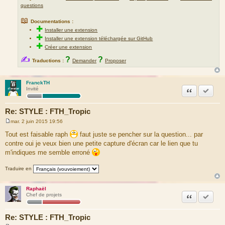
questions
📖
Documentations :
✚
Installer une extension
✚
Installer une extension téléchargée sur GitHub
✚
Créer une extension
✍
?
?
Traductions :
Demander
Proposer
FranckTH
Citation
Marquer
Invité
Re: STYLE : FTH_Tropic
mar. 2 juin 2015 19:56
M
e
Tout est faisable raph
faut juste se pencher sur la question... par
s
contre oui je veux bien une petite capture d'écran car le lien que tu
s
a
m'indiques me semble erroné
g
e
Traduire en
Raphaël
Citation
Marquer
Chef de projets
Re: STYLE : FTH_Tropic