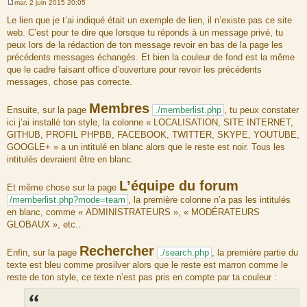
mar. 2 juin 2015 20:05
M
e
Le lien que je t’ai indiqué était un exemple de lien, il n’existe pas ce site
s
web. C’est pour te dire que lorsque tu réponds à un message privé, tu
s
a
peux lors de la rédaction de ton message revoir en bas de la page les
g
précédents messages échangés. Et bien la couleur de fond est la même
e
que le cadre faisant office d’ouverture pour revoir les précédents
messages, chose pas correcte.
Membres
Ensuite, sur la page
./memberlist.php
, tu peux constater
ici j’ai installé ton style, la colonne « LOCALISATION, SITE INTERNET,
GITHUB, PROFIL PHPBB, FACEBOOK, TWITTER, SKYPE, YOUTUBE,
GOOGLE+ » a un intitulé en blanc alors que le reste est noir. Tous les
intitulés devraient être en blanc.
L’équipe du forum
Et même chose sur la page
/memberlist.php?mode=team
, la première colonne n’a pas les intitulés
en blanc, comme « ADMINISTRATEURS », « MODÉRATEURS
GLOBAUX », etc..
Rechercher
Enfin, sur la page
./search.php
, la première partie du
texte est bleu comme prosilver alors que le reste est marron comme le
reste de ton style, ce texte n’est pas pris en compte par ta couleur :