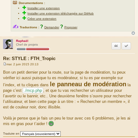
📖
Documentations :
✚
Installer une extension
✚
Installer une extension téléchargée sur GitHub
✚
Créer une extension
✍
?
?
Traductions :
Demander
Proposer
Raphaël
Citation
Marquer
Chef de projets
Re: STYLE : FTH_Tropic
mar. 2 juin 2015 20:13
M
e
Bon un petit dernier pour la route, sur la page de modération, tu peux
s
vérifier ici aussi puisque tu es modérateur, si tu es par exemple sur
s
a
le panneau de modération
l’index, et tu cliques dans
la
g
e
page c’est
./mcp.php
, et que tu vas rechercher un utilisateur pour
l’avertir ou le bannir, etc.. Une deuxième fenêtre s’ouvre pour rechercher
l’utilisateur, et bien cette page à un titre : « Rechercher un membre », il
est de couleur noir, donc illisible.
Voilà je pense que je fais un peu le tour avec ces 6 problèmes, je les ai
mis en gras pour t’aider !
Traduire en