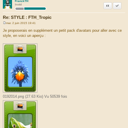
FranckTH
Citation
Marquer
Invité
Re: STYLE : FTH_Tropic
mar. 2 juin 2015 19:41
M
e
Je proposerais en supplément un petit pack d'avatars pour aller avec ce
s
style, en voici un aperçu :
s
a
g
e
0192014.png (27.63 Kio) Vu 50539 fois