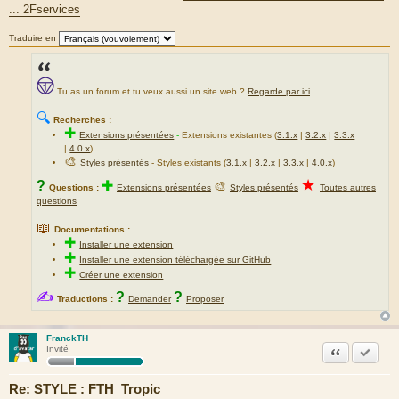
... 2Fservices
e
Traduire en
Tu as un forum et tu veux aussi un site web ?
Regarde par ici
.
🔍
Recherches :
✚
Extensions présentées
-
Extensions existantes (
3.1.x
|
3.2.x
|
3.3.x
|
4.0.x
)
🎨
Styles présentés
- Styles existants (
3.1.x
|
3.2.x
|
3.3.x
|
4.0.x
)
★
?
✚
🎨
Questions :
Extensions présentées
Styles présentés
Toutes autres
questions
📖
Documentations :
✚
Installer une extension
✚
Installer une extension téléchargée sur GitHub
✚
Créer une extension
✍
?
?
Traductions :
Demander
Proposer
FranckTH
Citation
Marquer
Invité
Re: STYLE : FTH_Tropic