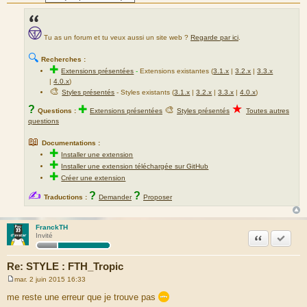
Tu as un forum et tu veux aussi un site web ?
Regarde par ici
.
🔍
Recherches :
✚
Extensions présentées
-
Extensions existantes (
3.1.x
|
3.2.x
|
3.3.x
|
4.0.x
)
🎨
Styles présentés
- Styles existants (
3.1.x
|
3.2.x
|
3.3.x
|
4.0.x
)
★
?
✚
🎨
Questions :
Extensions présentées
Styles présentés
Toutes autres
questions
📖
Documentations :
✚
Installer une extension
✚
Installer une extension téléchargée sur GitHub
✚
Créer une extension
✍
?
?
Traductions :
Demander
Proposer
FranckTH
Citation
Marquer
Invité
Re: STYLE : FTH_Tropic
mar. 2 juin 2015 16:33
M
e
me reste une erreur que je trouve pas
s