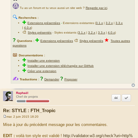
Tu as un forum et tu veux aussi un site web ?
Regarde par ici
.
🔍
Recherches :
✚
Extensions présentées
-
Extensions existantes (
3.1.x
|
3.2.x
|
3.3.x
|
4.0.x
)
🎨
Styles présentés
- Styles existants (
3.1.x
|
3.2.x
|
3.3.x
|
4.0.x
)
★
?
✚
🎨
Questions :
Extensions présentées
Styles présentés
Toutes autres
questions
📖
Documentations :
✚
Installer une extension
✚
Installer une extension téléchargée sur GitHub
✚
Créer une extension
✍
?
?
Traductions :
Demander
Proposer
Raphaël
Citation
Marquer
Chef de projets
Re: STYLE : FTH_Tropic
mar. 2 juin 2015 18:20
M
e
Mise à jour du précédent message pour les commentaires.
s
s
a
EDIT :
voilà ton style est validé !
http://validator.w3.org/check?uri=http%
g