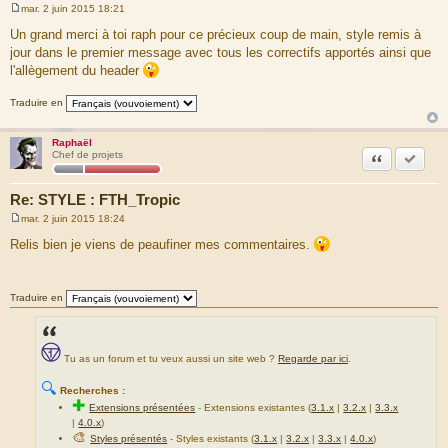
mar. 2 juin 2015 18:21
M
e
Un grand merci à toi raph pour ce précieux coup de main, style remis à
s
jour dans le premier message avec tous les correctifs apportés ainsi que
s
a
l'allègement du header
g
e
Traduire en
Raphaël
Citation
Marquer
Chef de projets
Re: STYLE : FTH_Tropic
mar. 2 juin 2015 18:24
M
e
Relis bien je viens de peaufiner mes commentaires.
s
s
a
g
Traduire en
e
Tu as un forum et tu veux aussi un site web ?
Regarde par ici
.
🔍
Recherches :
✚
Extensions présentées
-
Extensions existantes (
3.1.x
|
3.2.x
|
3.3.x
|
4.0.x
)
🎨
Styles présentés
- Styles existants (
3.1.x
|
3.2.x
|
3.3.x
|
4.0.x
)