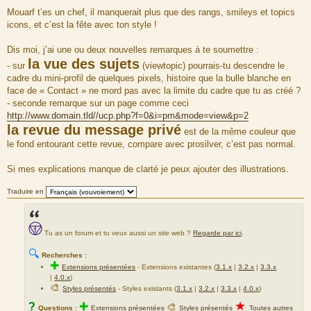
M
e
Mouarf t’es un chef, il manquerait plus que des rangs, smileys et topics
s
icons, et c’est la fête avec ton style !
s
a
g
Dis moi, j’ai une ou deux nouvelles remarques à te soumettre :
e
la vue des sujets
- sur
(viewtopic) pourrais-tu descendre le
cadre du mini-profil de quelques pixels, histoire que la bulle blanche en
face de « Contact » ne mord pas avec la limite du cadre que tu as créé ?
- seconde remarque sur un page comme ceci
http://www.domain.tld//ucp.php?f=0&i=pm&mode=view&p=2
la revue du message privé
est de la même couleur que
le fond entourant cette revue, compare avec prosilver, c’est pas normal.
Si mes explications manque de clarté je peux ajouter des illustrations.
Traduire en
Tu as un forum et tu veux aussi un site web ?
Regarde par ici
.
🔍
Recherches :
✚
Extensions présentées
-
Extensions existantes (
3.1.x
|
3.2.x
|
3.3.x
|
4.0.x
)
🎨
Styles présentés
- Styles existants (
3.1.x
|
3.2.x
|
3.3.x
|
4.0.x
)
★
?
✚
🎨
Questions :
Extensions présentées
Styles présentés
Toutes autres