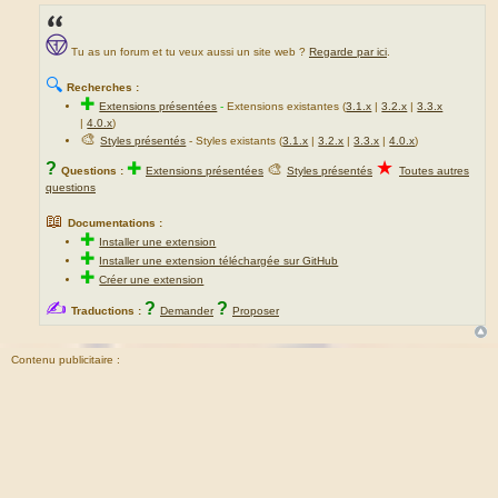
Tu as un forum et tu veux aussi un site web ?
Regarde par ici
.
🔍
Recherches :
✚
Extensions présentées
-
Extensions existantes (
3.1.x
|
3.2.x
|
3.3.x
|
4.0.x
)
🎨
Styles présentés
- Styles existants (
3.1.x
|
3.2.x
|
3.3.x
|
4.0.x
)
★
?
✚
🎨
Questions :
Extensions présentées
Styles présentés
Toutes autres
questions
📖
Documentations :
✚
Installer une extension
✚
Installer une extension téléchargée sur GitHub
✚
Créer une extension
✍
?
?
Traductions :
Demander
Proposer
Contenu publicitaire :