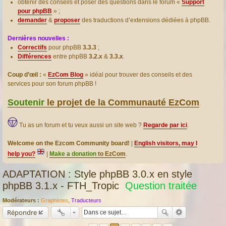
obtenir des conseils et poser des questions dans le forum «
Support
pour phpBB
» ;
demander
&
proposer
des traductions d’extensions dédiées à phpBB.
Dernières nouvelles :
Correctifs
pour phpBB
3.3.3
;
Différences
entre phpBB
3.2.x
&
3.3.x
.
Coup d’œil :
«
EzCom Blog
» idéal pour trouver des conseils et des
services pour son forum phpBB !
Soutenir
le projet de la Communauté EzCom
.
Tu as un forum et tu veux aussi un site web ?
Regarde par ici
.
Welcome on the Ezcom Community board!
|
English visitors, may I
help you?
|
Make a donation
to EzCom
.
ADAPTATION : Style phpBB 3.0.x en style
phpBB 3.1.x - FTH_Tropic
Question traitée
Modérateurs :
Graphistes
,
Traducteurs
Répondre