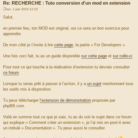
Re: RECHERCHE : Tuto conversion d'un mod en extension
lun. 1 juin 2015 12:22
M
e
Salut,
s
s
a
en premier lieu, ton MOD est original, oui ce sera un bon exercice pour
g
apprendre.
e
De mon côté je t’invite à lire
cette page
, la partie « For Developers ».
Une fois ceci fait, tu as un guide disponible
sur cette page
et
sur celle-ci
.
Pour tout ce qui touche à la réalisation d’extension tu devrais consulter
ce forum
.
Lorsque tu seras prêt à passer à l’action, il y a
un sujet
mentionnant tous
les outils mis à disposition.
Tu peux télécharger
l’extension de démonstration
proposée par
phpBB.com.
Voilà en somme tout ce que je sais, tu as du voir le sujet dans ce forum
qui explique « Comment créer un extension », je l’ai mis en post-it avec
un intitulé « Documentation ». Tu peux aussi le consulter.