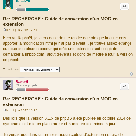
FranckTH
Citation
Invité
Re: RECHERCHE : Guide de conversion d'un MOD en
extension
lun. 1 juin 2015 12:51
M
e
Bien vu Raphaël, je viens donc de me rendre compte que là ou je dois
s
apporter la modification html je n'ai pas d'event... je trouve assez étrange
s
a
du coup que chaque codeur qui créé une extension soit obligé de
g
demander à phpbb.com l'ajout d'events et donc de mettre à jour la version
e
de phpbb
Traduire en
Raphaël
Citation
Chef de projets
Re: RECHERCHE : Guide de conversion d'un MOD en
extension
lun. 1 juin 2015 13:28
M
e
Dès lors que la version 3.1.x de phpBB a été publiée en octobre 2014 ce
s
système s’est mis en place au fur et à mesure des mises à jour.
s
a
g
Tu verras que dans un an, plus aucun codeur d’extension ne fera de
e