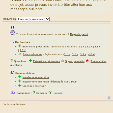
D’autres ressources sont communiquées sur les pages de
ce sujet, aussi je vous invite à prêter attention aux
messages suivants.
Traduire en
Tu as un forum et tu veux aussi un site web ?
Regarde par ici
.
🔍
Recherches :
✚
Extensions présentées
-
Extensions existantes (
3.1.x
|
3.2.x
|
3.3.x
|
4.0.x
)
🎨
Styles présentés
- Styles existants (
3.1.x
|
3.2.x
|
3.3.x
|
4.0.x
)
★
?
✚
🎨
Questions :
Extensions présentées
Styles présentés
Toutes autres
questions
📖
Documentations :
✚
Installer une extension
✚
Installer une extension téléchargée sur GitHub
✚
Créer une extension
✍
?
?
Traductions :
Demander
Proposer
Contenu publicitaire :