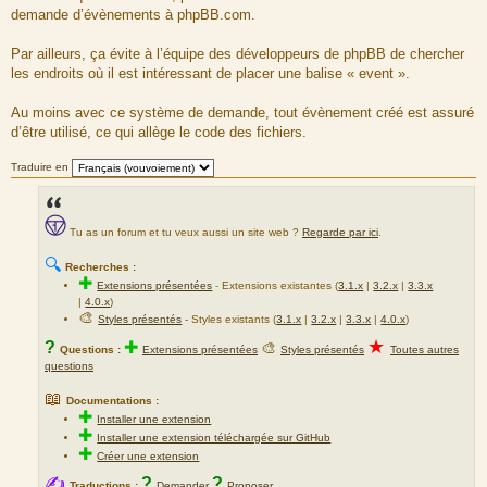
demande d’évènements à phpBB.com.
Par ailleurs, ça évite à l’équipe des développeurs de phpBB de chercher
les endroits où il est intéressant de placer une balise « event ».
Au moins avec ce système de demande, tout évènement créé est assuré
d’être utilisé, ce qui allège le code des fichiers.
Traduire en
Tu as un forum et tu veux aussi un site web ?
Regarde par ici
.
🔍
Recherches :
✚
Extensions présentées
-
Extensions existantes (
3.1.x
|
3.2.x
|
3.3.x
|
4.0.x
)
🎨
Styles présentés
- Styles existants (
3.1.x
|
3.2.x
|
3.3.x
|
4.0.x
)
★
?
✚
🎨
Questions :
Extensions présentées
Styles présentés
Toutes autres
questions
📖
Documentations :
✚
Installer une extension
✚
Installer une extension téléchargée sur GitHub
✚
Créer une extension
✍
?
?
Traductions :
Demander
Proposer