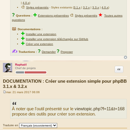
|
4.0.x
)
🎨
Styles présentés
- Styles existants (
3.1.x
|
3.2.x
|
3.3.x
|
4.0.x
)
★
?
✚
🎨
Questions :
Extensions présentées
Styles présentés
Toutes autres
questions
📖
Documentations :
✚
Installer une extension
✚
Installer une extension téléchargée sur GitHub
✚
Créer une extension
✍
?
?
Traductions :
Demander
Proposer
Raphaël
Citation
Chef de projets
DOCUMENTATION : Créer une extension simple pour phpBB
3.1.x & 3.2.x
mar. 21 mars 2017 06:06
M
e
s
s
À noter que l'outil présenté sur le
viewtopic.php?f=11&t=168
a
g
propose des outils pour créer son extension.
e
Traduire en