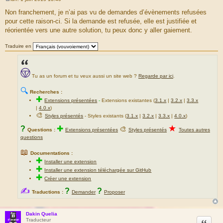
M
e
Non franchement, je n’ai pas vu de demandes d’évènements refusées
s
pour cette raison-ci. Si la demande est refusée, elle est justifiée et
s
a
réorientée vers une autre solution, tu peux donc y aller gaiement.
g
e
Traduire en
Tu as un forum et tu veux aussi un site web ?
Regarde par ici
.
🔍
Recherches :
✚
Extensions présentées
-
Extensions existantes (
3.1.x
|
3.2.x
|
3.3.x
|
4.0.x
)
🎨
Styles présentés
- Styles existants (
3.1.x
|
3.2.x
|
3.3.x
|
4.0.x
)
★
?
✚
🎨
Questions :
Extensions présentées
Styles présentés
Toutes autres
questions
📖
Documentations :
✚
Installer une extension
✚
Installer une extension téléchargée sur GitHub
✚
Créer une extension
✍
?
?
Traductions :
Demander
Proposer
Dakin Quelia
Citation
Traducteur