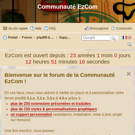
Communauté EzCom
Accès rapide
Aide
FAQ
M’enregistrer
Connexion
Portail
Forum
phpBB & Co
Support pour phpBB
ec
EzCom est ouvert depuis :
23
années
1
mois
0
jours
her
12
heures
51
minutes
17
secondes
ch
Bienvenue sur le forum de la Communauté
er
EzCom !
En ces lieux, nous vous aidons à mettre en place et à personnaliser votre
forum phpBB
3.1.x
,
3.2.x
,
3.3.x
&
4.0.x
grâce à :
plus de 250 extensions présentées et traduites
;
plus de 150 styles & personnalisations graphiques
;
un support personnalisé
(assistance, installation, mise à jour, projet
sur mesure).
Une fois inscrit.e, vous pouvez :