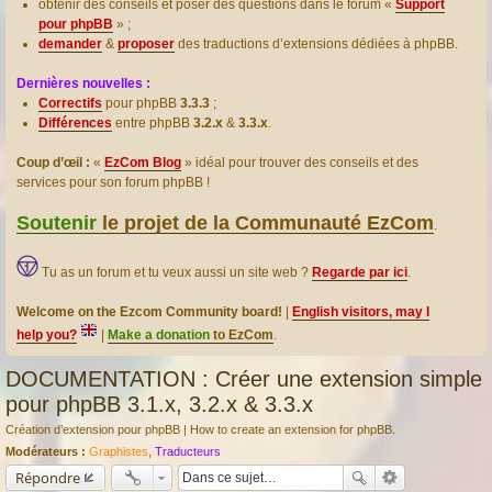
obtenir des conseils et poser des questions dans le forum «
Support
pour phpBB
» ;
demander
&
proposer
des traductions d’extensions dédiées à phpBB.
Dernières nouvelles :
Correctifs
pour phpBB
3.3.3
;
Différences
entre phpBB
3.2.x
&
3.3.x
.
Coup d’œil :
«
EzCom Blog
» idéal pour trouver des conseils et des
services pour son forum phpBB !
Soutenir
le projet de la Communauté EzCom
.
Tu as un forum et tu veux aussi un site web ?
Regarde par ici
.
Welcome on the Ezcom Community board!
|
English visitors, may I
help you?
|
Make a donation
to EzCom
.
DOCUMENTATION : Créer une extension simple
pour phpBB 3.1.x, 3.2.x & 3.3.x
Création d’extension pour phpBB | How to create an extension for phpBB.
Modérateurs :
Graphistes
,
Traducteurs
Répondre