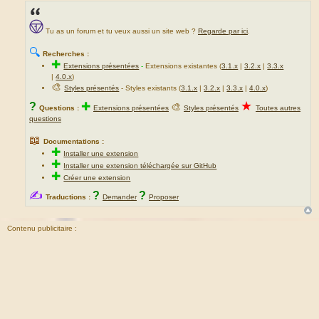
Tu as un forum et tu veux aussi un site web ?
Regarde par ici
.
🔍
Recherches :
✚
Extensions présentées
-
Extensions existantes (
3.1.x
|
3.2.x
|
3.3.x
|
4.0.x
)
🎨
Styles présentés
- Styles existants (
3.1.x
|
3.2.x
|
3.3.x
|
4.0.x
)
★
?
✚
🎨
Questions :
Extensions présentées
Styles présentés
Toutes autres
questions
📖
Documentations :
✚
Installer une extension
✚
Installer une extension téléchargée sur GitHub
✚
Créer une extension
✍
?
?
Traductions :
Demander
Proposer
Contenu publicitaire :