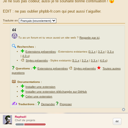
Je ne suis pas codeur, aussi je te souhaite bonne continuation !
EDIT : ne pas oublier phpbb-fr.com qui peut aussi t’aiguiller.
Traduire en
Tu as un forum et tu veux aussi un site web ?
Regarde par ici
.
🔍
Recherches :
✚
Extensions présentées
-
Extensions existantes (
3.1.x
|
3.2.x
|
3.3.x
|
4.0.x
)
🎨
Styles présentés
- Styles existants (
3.1.x
|
3.2.x
|
3.3.x
|
4.0.x
)
★
?
✚
🎨
Questions :
Extensions présentées
Styles présentés
Toutes autres
questions
📖
Documentations :
✚
Installer une extension
✚
Installer une extension téléchargée sur GitHub
✚
Créer une extension
✍
?
?
Traductions :
Demander
Proposer
Raphaël
Citation
Chef de projets