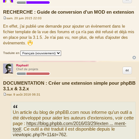
RECHERCHE : Guide de conversion d'un MOD en extension
sam. 20 juin 2015 22:03
M
e
En effet, j'ai publié une demande pour ajouter un évènement dans le
s
fichier template de la vue des forums et ça n'a pas été refusé et déjà mis
s
a
en place pour la 3.1.5. Je n'ai pas vu, non plus, de refus d'ajouter des
g
évènements.
e
Traduire en
Raphaël
Citation
Chef de projets
DOCUMENTATION : Créer une extension simple pour phpBB
3.1.x & 3.2.x
mar. 9 août 2016 06:31
M
e
s
s
Un article du blog de phpBB.com nous informe qu’un outil a
a
g
été développé pour aider les auteurs d’extensions, voir cette
e
page :
https://blog.phpbb.com/2016/03/29/exten ... ment-
tool/
. Ce outil a été traduit il est disponible depuis le
viewtopic.php?f=11&t=762
.