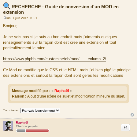
RECHERCHE : Guide de conversion d'un MOD en
extension
lun. 1 juin 2015 11:01
M
e
Bonjour,
s
s
a
Je ne sais pas si je suis au bon endroit mais j'aimerais quelques
g
renseignements sur la façon dont est créé une extension et tout
e
particulièrement le mien
https://www.phpbb.com/customise/db/mod/ ... _column_2/
Ce Mod ne modifie que le CSS et le HTML mais j'ai bien pigé le principe
des extensions et surtout la façon dont sont gérés les modifications
Message modifié par :
«
Raphaël
»
.
Raison :
Ajout d’une icône de sujet et modification mineure du sujet.
Traduire en
Raphaël
Citation
Chef de projets