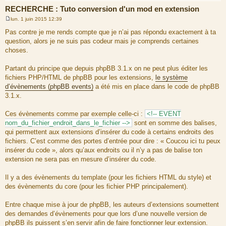
RECHERCHE : Tuto conversion d'un mod en extension
lun. 1 juin 2015 12:39
M
e
Pas contre je me rends compte que je n’ai pas répondu exactement à ta
s
question, alors je ne suis pas codeur mais je comprends certaines
s
a
choses.
g
e
Partant du principe que depuis phpBB 3.1.x on ne peut plus éditer les
fichiers PHP/HTML de phpBB pour les extensions,
le système
d’évènements (phpBB events)
a été mis en place dans le code de phpBB
3.1.x.
Ces évènements comme par exemple celle-ci :
<!-- EVENT
nom_du_fichier_endroit_dans_le_fichier -->
sont en somme des balises,
qui permettent aux extensions d’insérer du code à certains endroits des
fichiers. C’est comme des portes d’entrée pour dire : « Coucou ici tu peux
insérer du code », alors qu’aux endroits ou il n’y a pas de balise ton
extension ne sera pas en mesure d’insérer du code.
Il y a des évènements du template (pour les fichiers HTML du style) et
des évènements du core (pour les fichier PHP principalement).
Entre chaque mise à jour de phpBB, les auteurs d’extensions soumettent
des demandes d’évènements pour que lors d’une nouvelle version de
phpBB ils puissent s’en servir afin de faire fonctionner leur extension.