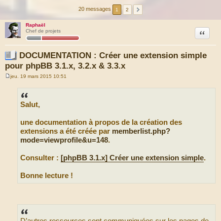
20 messages
1
2
Raphaël
Citation
Chef de projets
DOCUMENTATION : Créer une extension simple
pour phpBB 3.1.x, 3.2.x & 3.3.x
jeu. 19 mars 2015 10:51
M
e
s
s
Salut,
a
g
e
une documentation à propos de la création des
extensions a été créée par
memberlist.php?
mode=viewprofile&u=148
.
Consulter :
[phpBB 3.1.x] Créer une extension simple
.
Bonne lecture !