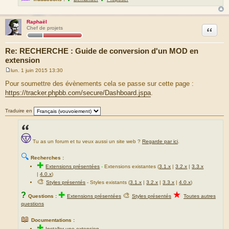
Raphaël
Citation
Chef de projets
Re: RECHERCHE : Guide de conversion d'un MOD en
extension
lun. 1 juin 2015 13:30
M
e
Pour soumettre des évènements cela se passe sur cette page :
s
https://tracker.phpbb.com/secure/Dashboard.jspa
.
s
a
g
Traduire en
e
Tu as un forum et tu veux aussi un site web ?
Regarde par ici
.
🔍
Recherches :
✚
Extensions présentées
-
Extensions existantes (
3.1.x
|
3.2.x
|
3.3.x
|
4.0.x
)
🎨
Styles présentés
- Styles existants (
3.1.x
|
3.2.x
|
3.3.x
|
4.0.x
)
★
?
✚
🎨
Questions :
Extensions présentées
Styles présentés
Toutes autres
questions
📖
Documentations :
✚
Installer une extension