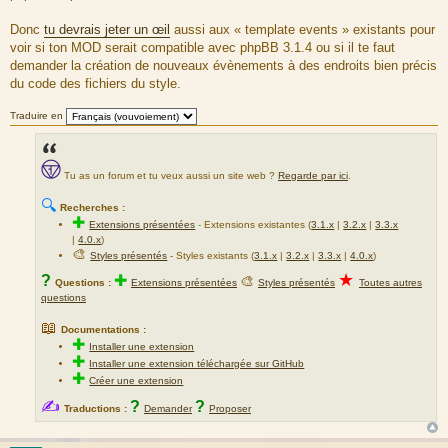
Donc
tu devrais jeter un œil
aussi aux « template events » existants pour
voir si ton MOD serait compatible avec phpBB 3.1.4 ou si il te faut
demander la création de nouveaux évènements à des endroits bien précis
du code des fichiers du style.
Traduire en
Tu as un forum et tu veux aussi un site web ?
Regarde par ici
.
🔍
Recherches :
✚
Extensions présentées
-
Extensions existantes (
3.1.x
|
3.2.x
|
3.3.x
|
4.0.x
)
🎨
Styles présentés
- Styles existants (
3.1.x
|
3.2.x
|
3.3.x
|
4.0.x
)
★
?
✚
🎨
Questions :
Extensions présentées
Styles présentés
Toutes autres
questions
📖
Documentations :
✚
Installer une extension
✚
Installer une extension téléchargée sur GitHub
✚
Créer une extension
✍
?
?
Traductions :
Demander
Proposer