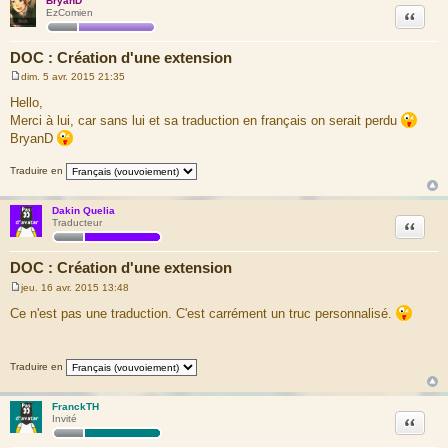
BryanD
Citation
EzComien
DOC : Création d'une extension
dim. 5 avr. 2015 21:35
M
e
Hello,
s
Merci à lui, car sans lui et sa traduction en français on serait perdu
s
a
BryanD
g
e
Traduire en
Dakin Quelia
Citation
Traducteur
DOC : Création d'une extension
jeu. 16 avr. 2015 13:48
M
e
Ce n'est pas une traduction. C'est carrément un truc personnalisé.
s
s
a
g
Traduire en
e
FranckTH
Citation
Invité