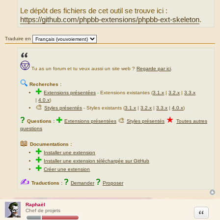
Le dépôt des fichiers de cet outil se trouve ici :
https://github.com/phpbb-extensions/phpbb-ext-skeleton
.
Traduire en
Tu as un forum et tu veux aussi un site web ?
Regarde par ici
.
🔍
Recherches :
✚
Extensions présentées
-
Extensions existantes (
3.1.x
|
3.2.x
|
3.3.x
|
4.0.x
)
🎨
Styles présentés
- Styles existants (
3.1.x
|
3.2.x
|
3.3.x
|
4.0.x
)
★
?
✚
🎨
Questions :
Extensions présentées
Styles présentés
Toutes autres
questions
📖
Documentations :
✚
Installer une extension
✚
Installer une extension téléchargée sur GitHub
✚
Créer une extension
✍
?
?
Traductions :
Demander
Proposer
Raphaël
Citation
Chef de projets