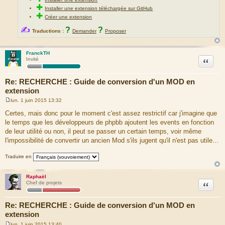
✚
Installer une extension téléchargée sur GitHub
✚
Créer une extension
✍
?
?
Traductions :
Demander
Proposer
FranckTH
Citation
Invité
Re: RECHERCHE : Guide de conversion d'un MOD en
extension
lun. 1 juin 2015 13:32
M
e
Certes, mais donc pour le moment c'est assez restrictif car j'imagine que
s
le temps que les développeurs de phpbb ajoutent les events en fonction
s
a
de leur utilité ou non, il peut se passer un certain temps, voir même
g
l'impossibilité de convertir un ancien Mod s'ils jugent qu'il n'est pas utile...
e
Traduire en
Raphaël
Citation
Chef de projets
Re: RECHERCHE : Guide de conversion d'un MOD en
extension
lun. 1 juin 2015 13:40