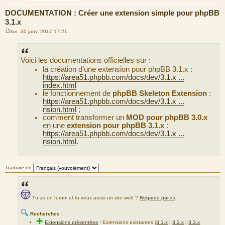
DOCUMENTATION : Créer une extension simple pour phpBB
3.1.x
lun. 30 janv. 2017 17:21
M
e
s
s
Voici les documentations officielles sur :
a
g
la création d’une extension pour phpBB 3.1.x :
e
https://area51.phpbb.com/docs/dev/3.1.x ...
index.html
le fonctionnement de
phpBB Skeleton Extension
:
https://area51.phpbb.com/docs/dev/3.1.x ...
nsion.html
;
comment transformer un
MOD pour phpBB 3.0.x
en une
extension pour phpBB 3.1.x
:
https://area51.phpbb.com/docs/dev/3.1.x ...
nsion.html
.
Traduire en
Tu as un forum et tu veux aussi un site web ?
Regarde par ici
.
🔍
Recherches :
✚
Extensions présentées
-
Extensions existantes (
3.1.x
|
3.2.x
|
3.3.x