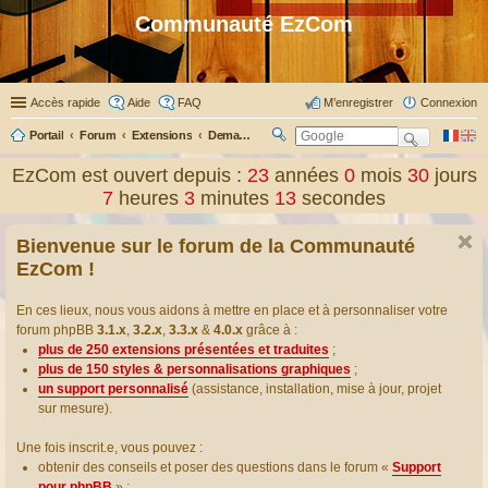
Communauté EzCom
Accès rapide
Aide
FAQ
M’enregistrer
Connexion
Portail
Forum
Extensions
Demander ou proposer des traductions d’extensions
R
ec
EzCom est ouvert depuis :
23
années
0
mois
30
jours
her
7
heures
3
minutes
14
secondes
ch
er
Bienvenue sur le forum de la Communauté
EzCom !
En ces lieux, nous vous aidons à mettre en place et à personnaliser votre
forum phpBB
3.1.x
,
3.2.x
,
3.3.x
&
4.0.x
grâce à :
plus de 250 extensions présentées et traduites
;
plus de 150 styles & personnalisations graphiques
;
un support personnalisé
(assistance, installation, mise à jour, projet
sur mesure).
Une fois inscrit.e, vous pouvez :
obtenir des conseils et poser des questions dans le forum «
Support
pour phpBB
» ;