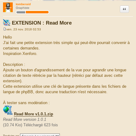
tomberaid
Citation
Graphiste
EXTENSION : Read More
ven. 23 nov. 2018 02:53
M
e
Hello
s
J'ai fait une petite extension très simple qui peut-être pourrait convenir à
s
a
certaines demandes.
g
Inspiration Xenforo.
e
Description :
Ajoute un bouton d'agrandissement de la vue pour agrandir une longue
citation de texte rétrécie par la hauteur (rétréci par défaut avec cette
extension).
Cette extension utilise une clé de langue présente dans les fichiers de
langue de phpBB, donc aucune traduction n'est nécessaire.
À tester sans modération :
Read More v1.0.1.zip
Read More version 1.0.1
(10.74 Kio) Téléchargé 623 fois
Traduire en