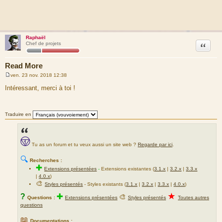
Raphaël
Citation
Chef de projets
Read More
ven. 23 nov. 2018 12:38
M
e
Intéressant, merci à toi !
s
s
a
g
Traduire en
e
Tu as un forum et tu veux aussi un site web ?
Regarde par ici
.
🔍
Recherches :
✚
Extensions présentées
-
Extensions existantes (
3.1.x
|
3.2.x
|
3.3.x
|
4.0.x
)
🎨
Styles présentés
- Styles existants (
3.1.x
|
3.2.x
|
3.3.x
|
4.0.x
)
★
?
✚
🎨
Questions :
Extensions présentées
Styles présentés
Toutes autres
questions
📖
Documentations :