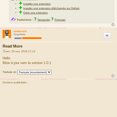
✚
Installer une extension
✚
Installer une extension téléchargée sur GitHub
✚
Créer une extension
✍
?
?
Traductions :
Demander
Proposer
tomberaid
Citation
Graphiste
Read More
ven. 23 nov. 2018 17:13
M
e
Hello
s
Mise à jour vers la version 1.0.1
s
a
g
Traduire en
e
Contenu publicitaire :