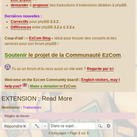
demander
&
proposer
des traductions d’extensions dédiées à phpBB.
Dernières nouvelles :
Correctifs
pour phpBB
3.3.3
;
Différences
entre phpBB
3.2.x
&
3.3.x
.
Coup d’œil :
«
EzCom Blog
» idéal pour trouver des conseils et des
services pour son forum phpBB !
Soutenir
le projet de la Communauté EzCom
.
Tu as un forum et tu veux aussi un site web ?
Regarde par ici
.
Welcome on the Ezcom Community board!
|
English visitors, may I
help you?
|
Make a donation
to EzCom
.
EXTENSION : Read More
Modérateur :
Traducteurs
Règles du forum
Répondre
3 messages • Page
1
sur
1