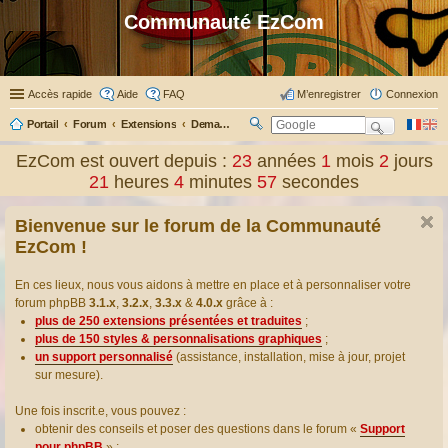
Communauté EzCom
Accès rapide
Aide
FAQ
M’enregistrer
Connexion
Portail
Forum
Extensions
Demander ou proposer des traductions d’extensions
R
ec
EzCom est ouvert depuis :
23
années
1
mois
2
jours
her
21
heures
4
minutes
58
secondes
ch
er
Bienvenue sur le forum de la Communauté
EzCom !
En ces lieux, nous vous aidons à mettre en place et à personnaliser votre
forum phpBB
3.1.x
,
3.2.x
,
3.3.x
&
4.0.x
grâce à :
plus de 250 extensions présentées et traduites
;
plus de 150 styles & personnalisations graphiques
;
un support personnalisé
(assistance, installation, mise à jour, projet
sur mesure).
Une fois inscrit.e, vous pouvez :
obtenir des conseils et poser des questions dans le forum «
Support
pour phpBB
» ;