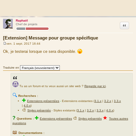
Raphaël
Citation
Chef de projets
[Extension] Message pour groupe spécifique
ven. 1 sept. 2017 16:44
M
e
Ok, je testerai lorsque ce sera disponible.
s
s
a
g
Traduire en
e
Tu as un forum et tu veux aussi un site web ?
Regarde par ici
.
🔍
Recherches :
✚
Extensions présentées
-
Extensions existantes (
3.1.x
|
3.2.x
|
3.3.x
|
4.0.x
)
🎨
Styles présentés
- Styles existants (
3.1.x
|
3.2.x
|
3.3.x
|
4.0.x
)
★
?
✚
🎨
Questions :
Extensions présentées
Styles présentés
Toutes autres
questions
📖
Documentations :