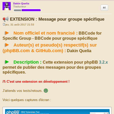
Dakin Quelia
Citation
Traducteur
EXTENSION : Message pour groupe spécifique
jeu. 31 août 2017 21:53
M
e
►
Nom officiel et nom francisé :
BBCode for
s
s
Specific Group - BBCode pour groupe spécifique
a
g
►
Auteur(s) et pseudo(s) respectif(s) sur
e
(phpBB.com & GitHub.com) :
Dakin Quelia
►
Description :
Cette extension pour phpBB
3.2.x
permet de publier des messages pour des groupes
spécifiques.
/!\ C'est une extension en développement !
J'attends vos tests/retours.
Voici quelques captures d'écran :