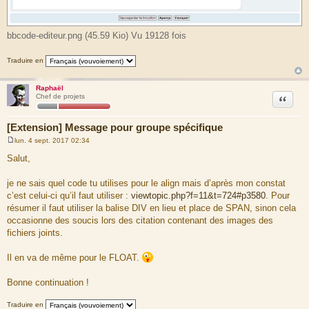
bbcode-editeur.png (45.59 Kio) Vu 19128 fois
Traduire en
Raphaël
Citation
Chef de projets
[Extension] Message pour groupe spécifique
lun. 4 sept. 2017 02:34
M
e
Salut,
s
s
a
je ne sais quel code tu utilises pour le align mais d’après mon constat
g
c’est celui-ci qu’il faut utiliser :
viewtopic.php?f=11&t=724#p3580
. Pour
e
résumer il faut utiliser la balise DIV en lieu et place de SPAN, sinon cela
occasionne des soucis lors des citation contenant des images des
fichiers joints.
Il en va de même pour le FLOAT.
Bonne continuation !
Traduire en