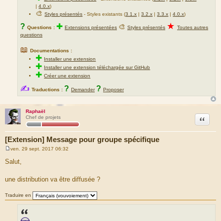
|
4.0.x
)
🎨
Styles présentés
- Styles existants (
3.1.x
|
3.2.x
|
3.3.x
|
4.0.x
)
★
?
✚
🎨
Questions :
Extensions présentées
Styles présentés
Toutes autres
questions
📖
Documentations :
✚
Installer une extension
✚
Installer une extension téléchargée sur GitHub
✚
Créer une extension
✍
?
?
Traductions :
Demander
Proposer
Raphaël
Citation
Chef de projets
[Extension] Message pour groupe spécifique
ven. 29 sept. 2017 06:32
M
e
Salut,
s
s
a
une distribution va être diffusée ?
g
e
Traduire en