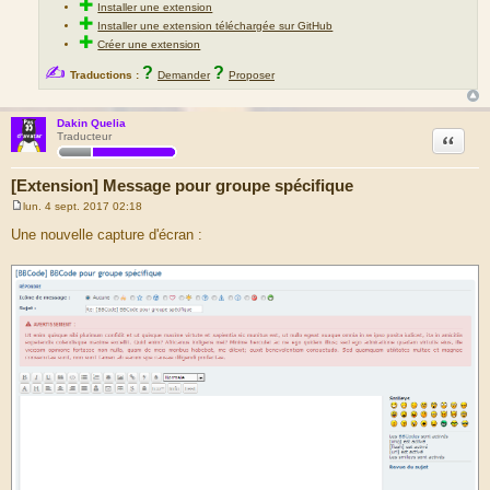
✚
Installer une extension
✚
Installer une extension téléchargée sur GitHub
✚
Créer une extension
✍
?
?
Traductions :
Demander
Proposer
Dakin Quelia
Citation
Traducteur
[Extension] Message pour groupe spécifique
lun. 4 sept. 2017 02:18
M
e
Une nouvelle capture d'écran :
s
s
a
g
e