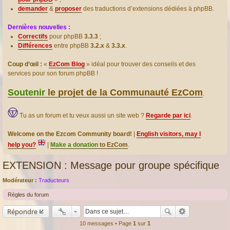
demander
&
proposer
des traductions d’extensions dédiées à phpBB.
Dernières nouvelles :
Correctifs
pour phpBB
3.3.3
;
Différences
entre phpBB
3.2.x
&
3.3.x
.
Coup d’œil :
«
EzCom Blog
» idéal pour trouver des conseils et des
services pour son forum phpBB !
Soutenir
le projet de la Communauté EzCom
.
Tu as un forum et tu veux aussi un site web ?
Regarde par ici
.
Welcome on the Ezcom Community board!
|
English visitors, may I
help you?
|
Make a donation
to EzCom
.
EXTENSION : Message pour groupe spécifique
Modérateur :
Traducteurs
Règles du forum
Répondre
10 messages • Page
1
sur
1