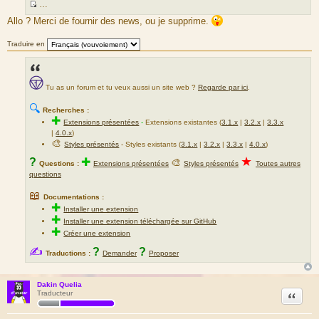
…
S
Allo ? Merci de fournir des news, ou je supprime.
o
u
Traduire en
r
c
e
Tu as un forum et tu veux aussi un site web ?
Regarde par ici
.
d
u
🔍
Recherches :
m
✚
Extensions présentées
-
Extensions existantes (
3.1.x
|
3.2.x
|
3.3.x
e
|
4.0.x
)
s
🎨
Styles présentés
- Styles existants (
3.1.x
|
3.2.x
|
3.3.x
|
4.0.x
)
s
★
?
✚
🎨
Questions :
Extensions présentées
Styles présentés
Toutes autres
a
questions
g
e
📖
Documentations :
✚
Installer une extension
✚
Installer une extension téléchargée sur GitHub
✚
Créer une extension
✍
?
?
Traductions :
Demander
Proposer
Dakin Quelia
Citation
Traducteur