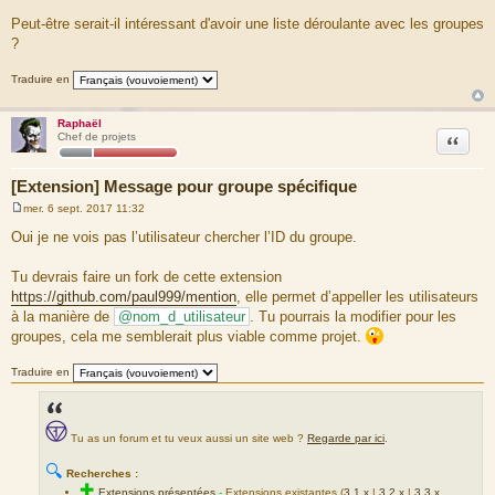
s
a
Peut-être serait-il intéressant d'avoir une liste déroulante avec les groupes
g
?
e
Traduire en
Raphaël
Citation
Chef de projets
[Extension] Message pour groupe spécifique
mer. 6 sept. 2017 11:32
M
e
Oui je ne vois pas l’utilisateur chercher l’ID du groupe.
s
s
a
Tu devrais faire un fork de cette extension
g
https://github.com/paul999/mention
, elle permet d’appeller les utilisateurs
e
à la manière de
@nom_d_utilisateur
. Tu pourrais la modifier pour les
groupes, cela me semblerait plus viable comme projet.
Traduire en
Tu as un forum et tu veux aussi un site web ?
Regarde par ici
.
🔍
Recherches :
✚
Extensions présentées
-
Extensions existantes (
3.1.x
|
3.2.x
|
3.3.x