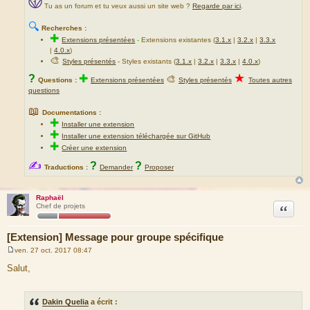
Tu as un forum et tu veux aussi un site web ?
Regarde par ici
.
🔍
Recherches :
✚
Extensions présentées
-
Extensions existantes (
3.1.x
|
3.2.x
|
3.3.x
|
4.0.x
)
🎨
Styles présentés
- Styles existants (
3.1.x
|
3.2.x
|
3.3.x
|
4.0.x
)
★
?
✚
🎨
Questions :
Extensions présentées
Styles présentés
Toutes autres
questions
📖
Documentations :
✚
Installer une extension
✚
Installer une extension téléchargée sur GitHub
✚
Créer une extension
✍
?
?
Traductions :
Demander
Proposer
Raphaël
Citation
Chef de projets
[Extension] Message pour groupe spécifique
ven. 27 oct. 2017 08:47
M
e
Salut,
s
s
a
g
Dakin Quelia
a écrit :
e