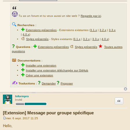
Tu as un forum et tu veux aussi un site web ?
Regarde par ici
.
🔍
Recherches :
✚
Extensions présentées
-
Extensions existantes (
3.1.x
|
3.2.x
|
3.3.x
|
4.0.x
)
🎨
Styles présentés
- Styles existants (
3.1.x
|
3.2.x
|
3.3.x
|
4.0.x
)
★
?
✚
🎨
Questions :
Extensions présentées
Styles présentés
Toutes autres
questions
📖
Documentations :
✚
Installer une extension
✚
Installer une extension téléchargée sur GitHub
✚
Créer une extension
✍
?
?
Traductions :
Demander
Proposer
Informpro
Citation
Invité
[Extension] Message pour groupe spécifique
mer. 6 sept. 2017 11:25
M
e
Hello,
s