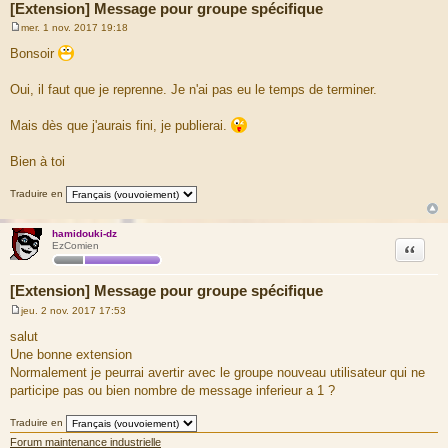
[Extension] Message pour groupe spécifique
mer. 1 nov. 2017 19:18
M
e
Bonsoir
s
s
a
Oui, il faut que je reprenne. Je n'ai pas eu le temps de terminer.
g
e
Mais dès que j'aurais fini, je publierai.
Bien à toi
Traduire en
hamidouki-dz
Citation
EzComien
[Extension] Message pour groupe spécifique
jeu. 2 nov. 2017 17:53
M
e
salut
s
Une bonne extension
s
a
Normalement je peurrai avertir avec le groupe nouveau utilisateur qui ne
g
participe pas ou bien nombre de message inferieur a 1 ?
e
Traduire en
Forum maintenance industrielle