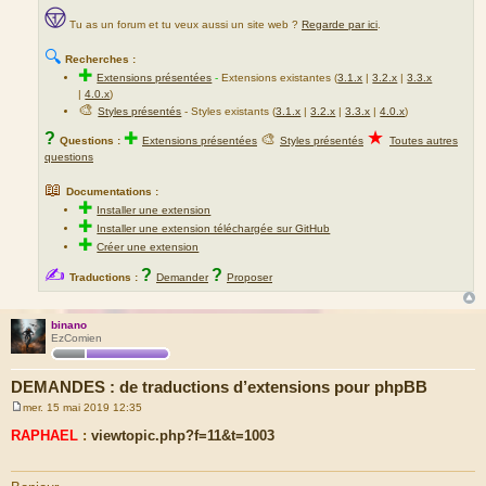
Tu as un forum et tu veux aussi un site web ?
Regarde par ici
.
🔍
Recherches :
✚
Extensions présentées
-
Extensions existantes (
3.1.x
|
3.2.x
|
3.3.x
|
4.0.x
)
🎨
Styles présentés
- Styles existants (
3.1.x
|
3.2.x
|
3.3.x
|
4.0.x
)
★
?
✚
🎨
Questions :
Extensions présentées
Styles présentés
Toutes autres
questions
📖
Documentations :
✚
Installer une extension
✚
Installer une extension téléchargée sur GitHub
✚
Créer une extension
✍
?
?
Traductions :
Demander
Proposer
binano
EzComien
DEMANDES : de traductions d’extensions pour phpBB
mer. 15 mai 2019 12:35
M
e
RAPHAEL
:
viewtopic.php?f=11&t=1003
s
s
a
g