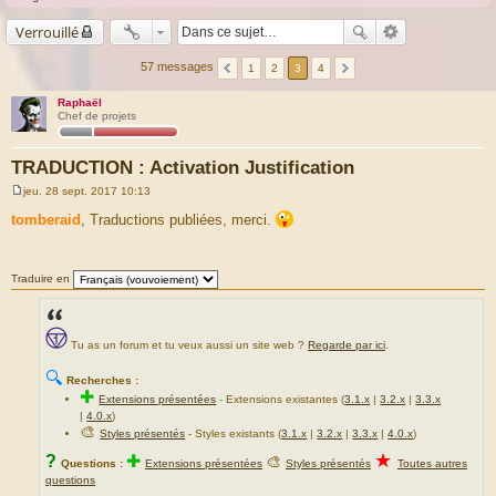
Verrouillé
57 messages
1
2
3
4
Raphaël
Chef de projets
TRADUCTION : Activation Justification
jeu. 28 sept. 2017 10:13
M
e
tomberaid
, Traductions publiées, merci.
s
s
a
g
Traduire en
e
Tu as un forum et tu veux aussi un site web ?
Regarde par ici
.
🔍
Recherches :
✚
Extensions présentées
-
Extensions existantes (
3.1.x
|
3.2.x
|
3.3.x
|
4.0.x
)
🎨
Styles présentés
- Styles existants (
3.1.x
|
3.2.x
|
3.3.x
|
4.0.x
)
★
?
✚
🎨
Questions :
Extensions présentées
Styles présentés
Toutes autres
questions