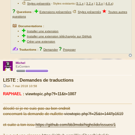
🎨
Styles présentés
- Styles existants (
3.1.x
|
3.2.x
|
3.3.x
|
4.0.x
)
★
?
✚
🎨
Questions :
Extensions présentées
Styles présentés
Toutes autres
questions
📖
Documentations :
✚
Installer une extension
✚
Installer une extension téléchargée sur GitHub
✚
Créer une extension
✍
?
?
Traductions :
Demander
Proposer
Michel
EzComien
LISTE : Demandes de traductions
lun. 7 mai 2018 10:58
M
e
RAPHAEL
:
viewtopic.php?f=11&t=1007
s
s
a
g
désolé si je ne suis pas au bon endroit
e
concernant la demande de nullette
viewtopic.php?f=25&t=144#p1619
et suite a ton issu
https://github.com/bb3mobi/highslide/issues/1