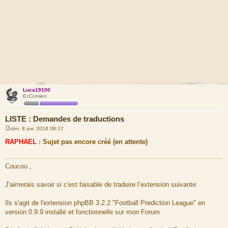
Luca19100
EzComien
LISTE : Demandes de traductions
dim. 8 avr. 2018 08:17
M
e
RAPHAEL
: Sujet pas encore créé (en attente)
s
s
a
g
Coucou ,
e
J'aimerais savoir si c'est faisable de traduire l’extension suivante:
Ils s'agit de l'extension phpBB 3.2.2 "Football Prediction League" en
version 0.9.9 installé et fonctionnelle sur mon Forum