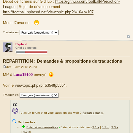
Dépôt de ficheirs sur GitHub :
https://github.com/football/Prediction-
League
| Sujet de développement :
http://football.bplaced.net/viewtopic.php?f=16&t=107
Merci D'avance...
Traduire en
Raphaël
Chef de projets
REPARTITION : Demandes & propositions de traductions
dim. 8 avr. 2018 23:53
M
e
MP à
Luca19100
envoyé.
s
s
a
Voir le
viewtopic.php?p=5354#p5354
.
g
e
Traduire en
Tu as un forum et tu veux aussi un site web ?
Regarde par ici
.
🔍
Recherches :
✚
Extensions présentées
-
Extensions existantes (
3.1.x
|
3.2.x
|
3.3.x
|
4.0.x
)