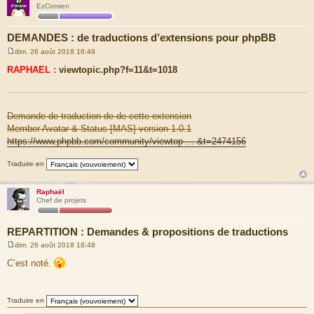
EzComien
DEMANDES : de traductions d’extensions pour phpBB
dim. 26 août 2018 16:49
M
e
RAPHAEL
:
viewtopic.php?f=11&t=1018
s
s
a
g
e
Demande de traduction de de cette extension
Member Avatar & Status [MAS] version 1.0.1
https://www.phpbb.com/community/viewtop ... &t=2474156
Traduire en
Raphaël
Chef de projets
REPARTITION : Demandes & propositions de traductions
dim. 26 août 2018 18:48
M
e
C’est noté.
s
s
a
g
Traduire en
e