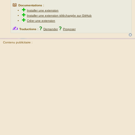
📖
Documentations :
✚
Installer une extension
✚
Installer une extension téléchargée sur GitHub
✚
Créer une extension
✍
?
?
Traductions :
Demander
Proposer
Contenu publicitaire :