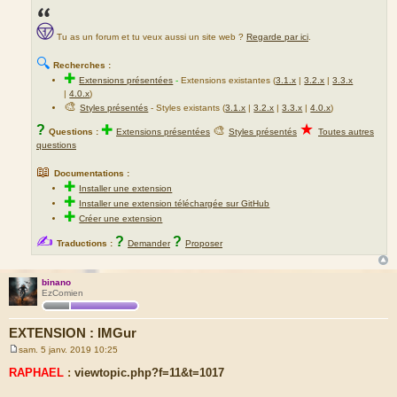
Tu as un forum et tu veux aussi un site web ?
Regarde par ici
.
🔍
Recherches :
✚
Extensions présentées
-
Extensions existantes (
3.1.x
|
3.2.x
|
3.3.x
|
4.0.x
)
🎨
Styles présentés
- Styles existants (
3.1.x
|
3.2.x
|
3.3.x
|
4.0.x
)
★
?
✚
🎨
Questions :
Extensions présentées
Styles présentés
Toutes autres
questions
📖
Documentations :
✚
Installer une extension
✚
Installer une extension téléchargée sur GitHub
✚
Créer une extension
✍
?
?
Traductions :
Demander
Proposer
binano
EzComien
EXTENSION : IMGur
sam. 5 janv. 2019 10:25
M
e
RAPHAEL
:
viewtopic.php?f=11&t=1017
s
s