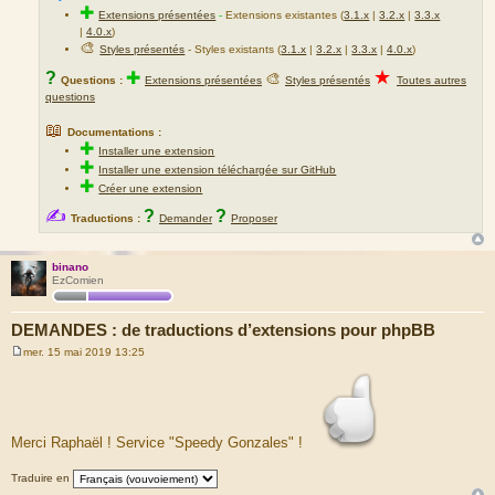
✚
Extensions présentées
-
Extensions existantes (
3.1.x
|
3.2.x
|
3.3.x
|
4.0.x
)
🎨
Styles présentés
- Styles existants (
3.1.x
|
3.2.x
|
3.3.x
|
4.0.x
)
★
?
✚
🎨
Questions :
Extensions présentées
Styles présentés
Toutes autres
questions
📖
Documentations :
✚
Installer une extension
✚
Installer une extension téléchargée sur GitHub
✚
Créer une extension
✍
?
?
Traductions :
Demander
Proposer
binano
EzComien
DEMANDES : de traductions d’extensions pour phpBB
mer. 15 mai 2019 13:25
M
e
s
s
a
g
Merci Raphaël ! Service "Speedy Gonzales" !
e
Traduire en