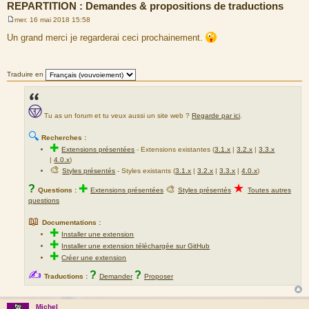
REPARTITION : Demandes & propositions de traductions
mer. 16 mai 2018 15:58
M
e
Un grand merci je regarderai ceci prochainement.
s
s
a
g
Traduire en
e
Tu as un forum et tu veux aussi un site web ?
Regarde par ici
.
🔍
Recherches :
✚
Extensions présentées
-
Extensions existantes (
3.1.x
|
3.2.x
|
3.3.x
|
4.0.x
)
🎨
Styles présentés
- Styles existants (
3.1.x
|
3.2.x
|
3.3.x
|
4.0.x
)
★
?
✚
🎨
Questions :
Extensions présentées
Styles présentés
Toutes autres
questions
📖
Documentations :
✚
Installer une extension
✚
Installer une extension téléchargée sur GitHub
✚
Créer une extension
✍
?
?
Traductions :
Demander
Proposer
Michel