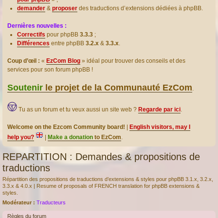
demander
&
proposer
des traductions d’extensions dédiées à phpBB.
Dernières nouvelles :
Correctifs
pour phpBB
3.3.3
;
Différences
entre phpBB
3.2.x
&
3.3.x
.
Coup d’œil :
«
EzCom Blog
» idéal pour trouver des conseils et des
services pour son forum phpBB !
Soutenir
le projet de la Communauté EzCom
.
Tu as un forum et tu veux aussi un site web ?
Regarde par ici
.
Welcome on the Ezcom Community board!
|
English visitors, may I
help you?
|
Make a donation
to EzCom
.
REPARTITION : Demandes & propositions de
traductions
Répartition des propositions de traductions d’extensions & styles pour phpBB 3.1.x, 3.2.x,
3.3.x & 4.0.x | Resume of proposals of FRENCH translation for phpBB extensions &
styles.
Modérateur :
Traducteurs
Règles du forum