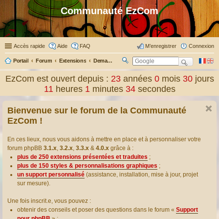
Communauté EzCom
Accès rapide
Aide
FAQ
M’enregistrer
Connexion
Portail
Forum
Extensions
Demander ou proposer des traductions d’extensions
R
ec
EzCom est ouvert depuis :
23
années
0
mois
30
jours
her
11
heures
1
minutes
35
secondes
ch
er
Bienvenue sur le forum de la Communauté
EzCom !
En ces lieux, nous vous aidons à mettre en place et à personnaliser votre
forum phpBB
3.1.x
,
3.2.x
,
3.3.x
&
4.0.x
grâce à :
plus de 250 extensions présentées et traduites
;
plus de 150 styles & personnalisations graphiques
;
un support personnalisé
(assistance, installation, mise à jour, projet
sur mesure).
Une fois inscrit.e, vous pouvez :
obtenir des conseils et poser des questions dans le forum «
Support
pour phpBB
» ;