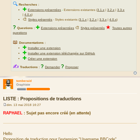
🔍
Recherches :
✚
Extensions présentées
-
Extensions existantes (
3.1.x
|
3.2.x
|
3.3.x
|
4.0.x
)
🎨
Styles présentés
- Styles existants (
3.1.x
|
3.2.x
|
3.3.x
|
4.0.x
)
★
?
✚
🎨
Questions :
Extensions présentées
Styles présentés
Toutes autres
questions
📖
Documentations :
✚
Installer une extension
✚
Installer une extension téléchargée sur GitHub
✚
Créer une extension
✍
?
?
Traductions :
Demander
Proposer
tomberaid
Graphiste
LISTE : Propositions de traductions
dim. 13 mai 2018 16:27
M
e
RAPHAEL
: Sujet pas encore créé (en attente)
s
s
a
g
e
Hello
Proposition de traduction pour l'extension "Username BBCode".