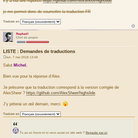
il y a eut une réponse
https://github.com/AlexSheer/highslide
je me permet donc de soumettre la traduction FR
Traduire en
Raphaël
Chef de projets
LISTE : Demandes de traductions
lun. 7 mai 2018 13:48
M
e
Salut
Michel
,
s
s
a
Bien vue pour la réponse d’Alex.
g
e
Je présume que ta traduction correspond à la version corrigée de
AlexSheer ?
https://github.com/AlexSheer/highslide
.
J’y jetterai un œil demain, merci.
Traduire en
Tu as un forum et tu veux aussi un site web ?
Regarde par ici
.