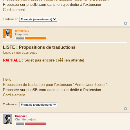
Proposée sur phpBB.com dans le sujet dédié à l'extension
Cordialement
Traduire en
tomberaid
Graphiste
LISTE : Propositions de traductions
lun. 14 mai 2018 20:39
M
e
RAPHAEL
: Sujet pas encore créé (en attente)
s
s
a
g
e
Hello
Proposition de traduction pour l'extension "Prime User Topics".
Proposée sur phpBB.com dans le sujet dédié à l'extension
Cordialement
Traduire en
Raphaël
Chef de projets