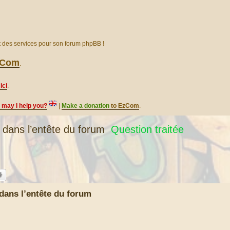
et des services pour son forum phpBB !
EzCom
.
ici
.
, may I help you?
|
Make a donation
to EzCom
.
ans l’entête du forum
Question traitée
ans l’entête du forum