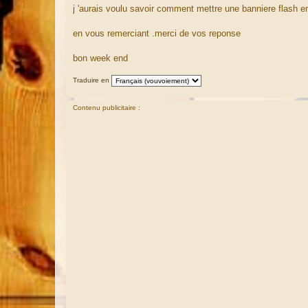
a
j 'aurais voulu savoir comment mettre une banniere flash e
g
e
en vous remerciant .merci de vos reponse
bon week end
Traduire en
Contenu publicitaire :