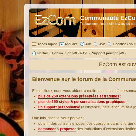
Communauté EzC
Traductions d'extensions & styles pou
Accès rapide
Annuaire
Aide
Avis
Donation / sout
Portail
Forum
phpBB & Co
Support pour phpBB
EzCom est ouve
Bienvenue sur le forum de la Communa
En ces lieux, nous vous aidons à mettre en place et à personn
plus de 250 extensions présentées et traduites
;
plus de 150 styles & personnalisations graphiques
;
un support personnalisé
(assistance, installation, mise à j
Une fois inscrit.e, vous pouvez :
obtenir des conseils et poser des questions dans le forum «
demander
&
proposer
des traductions d’extensions dédié