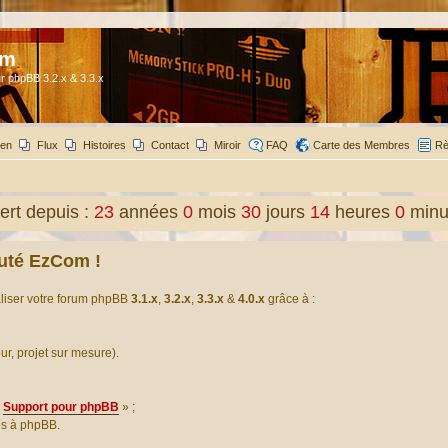
om
r phpBB 3.2.x & 3.3.x
ien
Flux
Histoires
Contact
Miroir
FAQ
Carte des Membres
Rè
rt depuis :
23
années
0
mois
30
jours
14
heures
0
minu
uté EzCom !
aliser votre forum phpBB
3.1.x
,
3.2.x
,
3.3.x
&
4.0.x
grâce à :
our, projet sur mesure).
Support pour phpBB
» ;
es à phpBB.