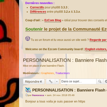
Dernières nouvelles :
Correctifs
pour phpBB
3.3.3
;
Différences
entre phpBB
3.2.x
&
3.3.x
.
Coup d’œil :
«
EzCom Blog
» idéal pour trouver des conseils 
Soutenir
le projet de la Communauté 
Tu as un forum et tu veux aussi un site web ?
Regarde par 
Welcome on the Ezcom Community board!
|
English visitors
PERSONNALISATION : Banniere Flash d
Mise en place d’une bannière Flash.
Modérateurs :
Graphistes
,
Traducteurs
Répondre
PERSONNALISATION : Banniere Flash d
par
francesca
»
sam. 24 nov. 2018 05:49
M
e
Bonjour a tous voila je suis passer en https
s
s