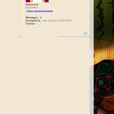
francesca
EzComien
Messages :
4
Enregistré le :
mar. 16 janv. 2018 04:27
Contact :
C
o
n
t
a
c
t
e
r
f
r
a
n
c
e
s
c
a