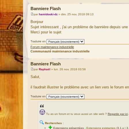
Banniere Flash
par
hamidouki-dz
»
dim. 25 nov. 2018 09:13
M
e
Bonjour
s
Sujet intéressant , j'ai un problème de bannière depuis une 
s
a
Merci pour le sujet
g
e
Traduire en
Forum maintenance industrielle
Communauté maintenance industrielle
Banniere Flash
par
Raphaël
»
lun. 26 nov. 2018 03:56
M
e
Salut,
s
s
a
il faudrait illustrer le problème avec un lien vers le forum e
g
e
Traduire en
Tu as un forum et tu veux aussi un site web ?
Regarde par ici
.
🔍
Recherches :
✚
Extensions présentées
-
Extensions existantes (
3.1.x
|
3