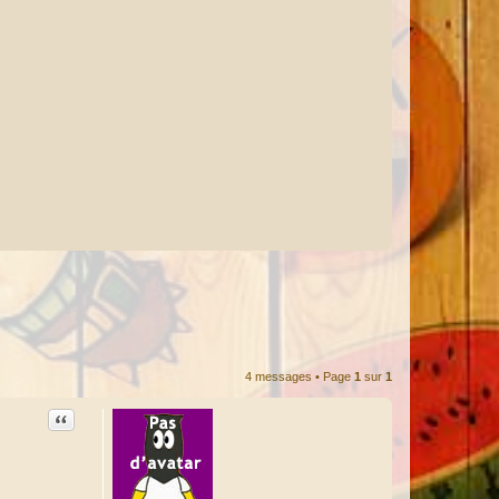
4 messages • Page
1
sur
1
Citation