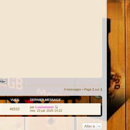
t
e
r
f
r
a
n
c
e
s
c
a
4 messages • Page
1
sur
1
VUES
DERNIER MESSAGE
par
Louiseravot
46532
V
mer. 23 juil. 2025 14:22
o
i
r
l
Aller à
e