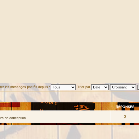
cher les messages postés depuis :
Trier par
RÉPONSES
3
urs de conception