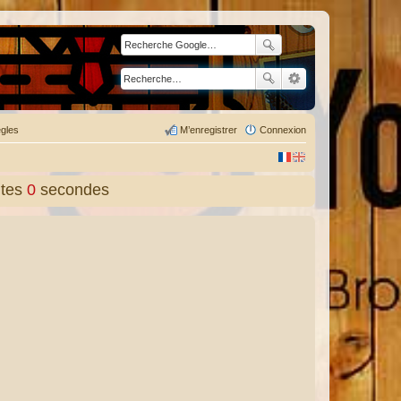
gles
M’enregistrer
Connexion
tes
1
secondes