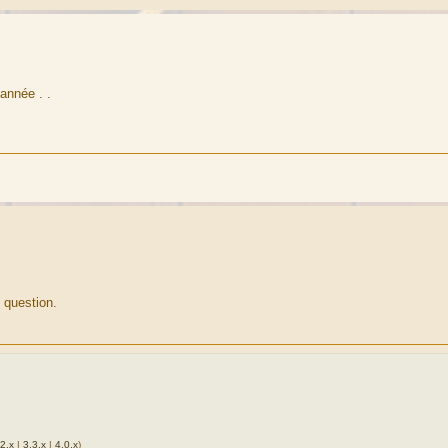
année . .
n question.
.2.x
|
3.3.x
|
4.0.x
)