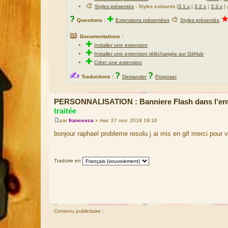
🎨
Styles présentés
- Styles existants (
3.1.x
|
3.2.x
|
3.3.x
|
?
✚
🎨
Questions :
Extensions présentées
Styles présentés
📖
Documentations :
✚
Installer une extension
✚
Installer une extension téléchargée sur GitHub
✚
Créer une extension
✍
?
?
Traductions :
Demander
Proposer
PERSONNALISATION : Banniere Flash dans l’en
traitée
par
francesca
»
mar. 27 nov. 2018 19:10
M
e
bonjour raphael probleme resolu j ai mis en gif merci pour v
s
s
a
g
Traduire en
e
Contenu publicitaire :