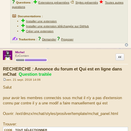
★
?
✚
🎨
Questions :
Extensions présentées
Styles présentés
Toutes autres
questions
📖
Documentations :
✚
Installer une extension
✚
Installer une extension téléchargée sur GitHub
✚
Créer une extension
✍
?
?
Traductions :
Demander
Proposer
Michel
Citation
EzComien
RECHERCHE : Annonce du forum et Qui est en ligne dans
mChat
Question traitée
ven. 21 sept. 2018 14:06
M
e
Salut
s
s
a
pour avoir les membres connectés sous mchat il n'y a pas d'extension
g
connu par contre il y a une modif a faire manuellement qui est
e
Ouvrir: /ext/dmzx/mchat/styles/prosilver/template/mchat_panel.html
Trouver:
CODE :
TOUT SÉLECTIONNER