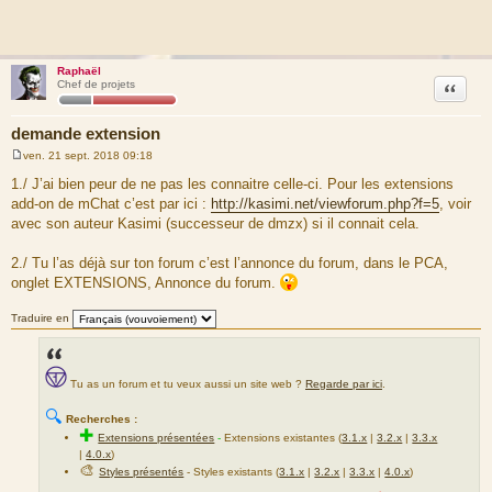
Raphaël
Citation
Chef de projets
demande extension
ven. 21 sept. 2018 09:18
M
e
1./ J’ai bien peur de ne pas les connaitre celle-ci. Pour les extensions
s
add-on de mChat c’est par ici :
http://kasimi.net/viewforum.php?f=5
, voir
s
a
avec son auteur Kasimi (successeur de dmzx) si il connait cela.
g
e
2./ Tu l’as déjà sur ton forum c’est l’annonce du forum, dans le PCA,
onglet EXTENSIONS, Annonce du forum.
Traduire en
Tu as un forum et tu veux aussi un site web ?
Regarde par ici
.
🔍
Recherches :
✚
Extensions présentées
-
Extensions existantes (
3.1.x
|
3.2.x
|
3.3.x
|
4.0.x
)
🎨
Styles présentés
- Styles existants (
3.1.x
|
3.2.x
|
3.3.x
|
4.0.x
)