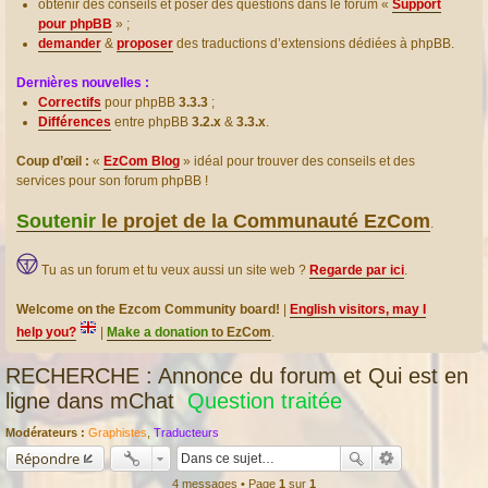
obtenir des conseils et poser des questions dans le forum «
Support
pour phpBB
» ;
demander
&
proposer
des traductions d’extensions dédiées à phpBB.
Dernières nouvelles :
Correctifs
pour phpBB
3.3.3
;
Différences
entre phpBB
3.2.x
&
3.3.x
.
Coup d’œil :
«
EzCom Blog
» idéal pour trouver des conseils et des
services pour son forum phpBB !
Soutenir
le projet de la Communauté EzCom
.
Tu as un forum et tu veux aussi un site web ?
Regarde par ici
.
Welcome on the Ezcom Community board!
|
English visitors, may I
help you?
|
Make a donation
to EzCom
.
RECHERCHE : Annonce du forum et Qui est en
ligne dans mChat
Question traitée
Modérateurs :
Graphistes
,
Traducteurs
Répondre
4 messages • Page
1
sur
1