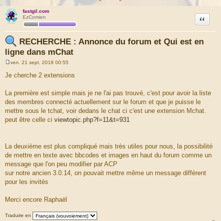
fastgil.com
Citation
EzComien
RECHERCHE : Annonce du forum et Qui est en
ligne dans mChat
ven. 21 sept. 2018 00:55
M
e
Je cherche 2 extensions
s
s
a
La première est simple mais je ne l'ai pas trouvé, c'est pour avoir la liste
g
des membres connecté actuellement sur le forum et que je puisse le
e
mettre sous le tchat, voir dedans le chat ci c'est une extension Mchat.
peut être celle ci
viewtopic.php?f=11&t=931
La deuxième est plus compliqué mais très utiles pour nous, la possibilité
de mettre en texte avec bbcodes et images en haut du forum comme un
message que l'on peu modifier par ACP
sur notre ancien 3.0.14, on pouvait mettre même un message différent
pour les invités
Merci encore Raphaël
Traduire en