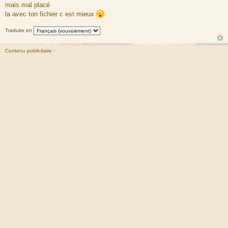
a
mais mal placé
g
la avec ton fichier c est mieux
e
Traduire en
Contenu publicitaire :