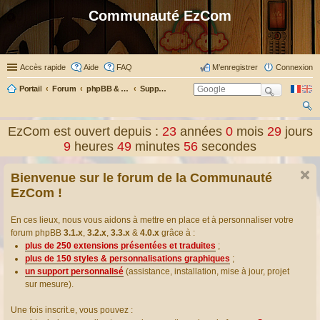
Communauté EzCom
Accès rapide
Aide
FAQ
M’enregistrer
Connexion
Portail
Forum
phpBB & Co
Support pour phpBB
ec
EzCom est ouvert depuis :
23
années
0
mois
29
jours
her
9
heures
49
minutes
56
secondes
ch
Bienvenue sur le forum de la Communauté
er
EzCom !
En ces lieux, nous vous aidons à mettre en place et à personnaliser votre
forum phpBB
3.1.x
,
3.2.x
,
3.3.x
&
4.0.x
grâce à :
plus de 250 extensions présentées et traduites
;
plus de 150 styles & personnalisations graphiques
;
un support personnalisé
(assistance, installation, mise à jour, projet
sur mesure).
Une fois inscrit.e, vous pouvez :