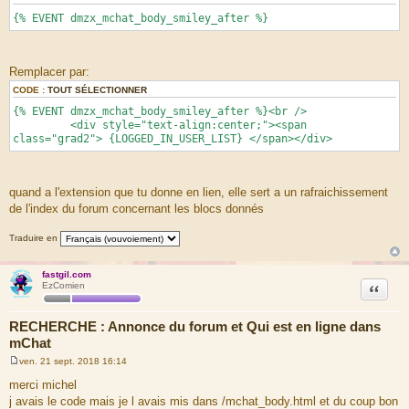
{% EVENT dmzx_mchat_body_smiley_after %}
Remplacer par:
CODE :
TOUT SÉLECTIONNER
{% EVENT dmzx_mchat_body_smiley_after %}<br />
<div style="text-align:center;"><span
class="grad2"> {LOGGED_IN_USER_LIST} </span></div>
quand a l'extension que tu donne en lien, elle sert a un rafraichissement
de l'index du forum concernant les blocs donnés
Traduire en
fastgil.com
Citation
EzComien
RECHERCHE : Annonce du forum et Qui est en ligne dans
mChat
ven. 21 sept. 2018 16:14
M
e
merci michel
s
j avais le code mais je l avais mis dans /mchat_body.html et du coup bon
s