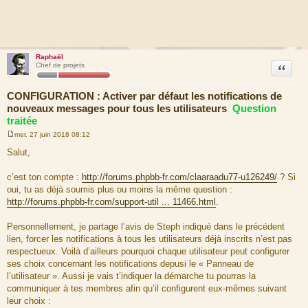
Raphaël
Citation
Chef de projets
CONFIGURATION : Activer par défaut les notifications de
nouveaux messages pour tous les utilisateurs
Question
traitée
mer. 27 juin 2018 08:12
M
e
Salut,
s
s
a
c’est ton compte :
http://forums.phpbb-fr.com/claaraadu77-u126249/
? Si
g
oui, tu as déjà soumis plus ou moins la même question :
e
http://forums.phpbb-fr.com/support-util ... 11466.html
.
Personnellement, je partage l’avis de Steph indiqué dans le précédent
lien, forcer les notifications à tous les utilisateurs déjà inscrits n’est pas
respectueux. Voilà d’ailleurs pourquoi chaque utilisateur peut configurer
ses choix concernant les notifications depusi le « Panneau de
l’utilisateur ». Aussi je vais t’indiquer la démarche tu pourras la
communiquer à tes membres afin qu’il configurent eux-mêmes suivant
leur choix :