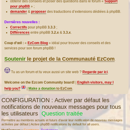
obtenir des conseils et poser des questions dans le forum «
Support
pour phpBB
» ;
demander
&
proposer
des traductions d’extensions dédiées à phpBB.
Dernières nouvelles :
Correctifs
pour phpBB
3.3.3
;
Différences
entre phpBB
3.2.x
&
3.3.x
.
Coup d’œil :
«
EzCom Blog
» idéal pour trouver des conseils et des
services pour son forum phpBB !
Soutenir
le projet de la Communauté EzCom
.
Tu as un forum et tu veux aussi un site web ?
Regarde par ici
.
Welcome on the Ezcom Community board!
|
English visitors, may I
help you?
|
Make a donation
to EzCom
.
CONFIGURATION : Activer par défaut les
notifications de nouveaux messages pour tous
les utilisateurs
Question traitée
Permettre au membres actuels et futurs d’avoir leur notification de nouveau messages
activées par défaut | Active phpBB notifications by default for all users.
Modérateurs :
Graphistes
,
Traducteurs