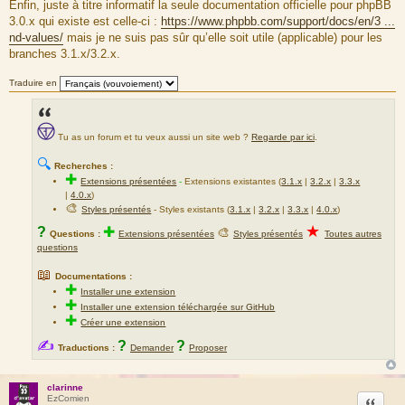
Enfin, juste à titre informatif la seule documentation officielle pour phpBB
3.0.x qui existe est celle-ci :
https://www.phpbb.com/support/docs/en/3 ...
nd-values/
mais je ne suis pas sûr qu’elle soit utile (applicable) pour les
branches 3.1.x/3.2.x.
Traduire en
Tu as un forum et tu veux aussi un site web ?
Regarde par ici
.
🔍
Recherches :
✚
Extensions présentées
-
Extensions existantes (
3.1.x
|
3.2.x
|
3.3.x
|
4.0.x
)
🎨
Styles présentés
- Styles existants (
3.1.x
|
3.2.x
|
3.3.x
|
4.0.x
)
★
?
✚
🎨
Questions :
Extensions présentées
Styles présentés
Toutes autres
questions
📖
Documentations :
✚
Installer une extension
✚
Installer une extension téléchargée sur GitHub
✚
Créer une extension
✍
?
?
Traductions :
Demander
Proposer
clarinne
Citation
EzComien