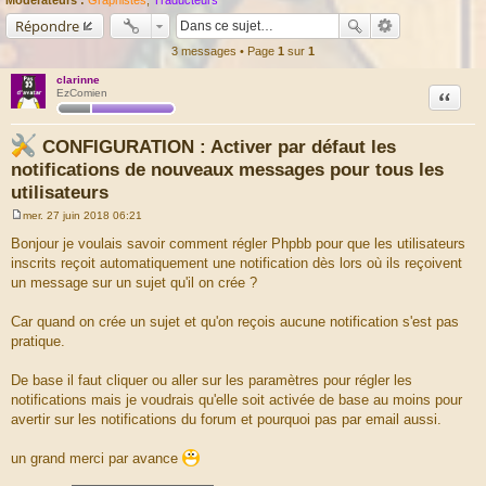
Répondre
3 messages • Page
1
sur
1
clarinne
Citation
EzComien
CONFIGURATION : Activer par défaut les
notifications de nouveaux messages pour tous les
utilisateurs
mer. 27 juin 2018 06:21
M
e
Bonjour je voulais savoir comment régler Phpbb pour que les utilisateurs
s
inscrits reçoit automatiquement une notification dès lors où ils reçoivent
s
a
un message sur un sujet qu'il on crée ?
g
e
Car quand on crée un sujet et qu'on reçois aucune notification s'est pas
pratique.
De base il faut cliquer ou aller sur les paramètres pour régler les
notifications mais je voudrais qu'elle soit activée de base au moins pour
avertir sur les notifications du forum et pourquoi pas par email aussi.
un grand merci par avance