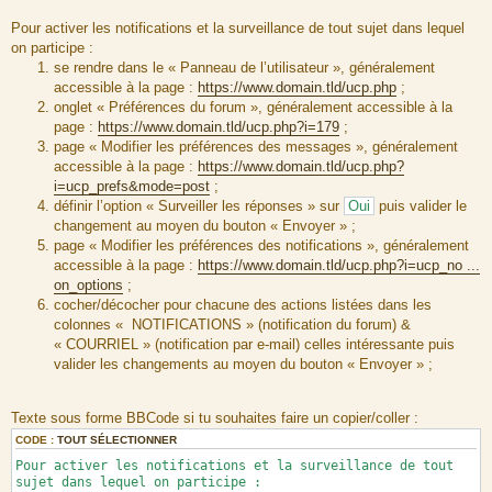
Pour activer les notifications et la surveillance de tout sujet dans lequel
on participe :
se rendre dans le « Panneau de l’utilisateur », généralement
accessible à la page :
https://www.domain.tld/ucp.php
;
onglet « Préférences du forum », généralement accessible à la
page :
https://www.domain.tld/ucp.php?i=179
;
page « Modifier les préférences des messages », généralement
accessible à la page :
https://www.domain.tld/ucp.php?
i=ucp_prefs&mode=post
;
définir l’option « Surveiller les réponses » sur
Oui
puis valider le
changement au moyen du bouton « Envoyer » ;
page « Modifier les préférences des notifications », généralement
accessible à la page :
https://www.domain.tld/ucp.php?i=ucp_no ...
on_options
;
cocher/décocher pour chacune des actions listées dans les
colonnes « NOTIFICATIONS » (notification du forum) &
« COURRIEL » (notification par e-mail) celles intéressante puis
valider les changements au moyen du bouton « Envoyer » ;
Texte sous forme BBCode si tu souhaites faire un copier/coller :
CODE :
TOUT SÉLECTIONNER
Pour activer les notifications et la surveillance de tout
sujet dans lequel on participe :