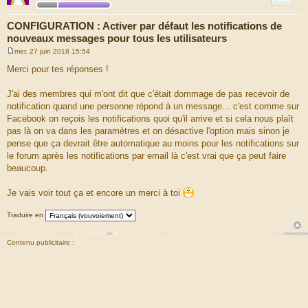
CONFIGURATION : Activer par défaut les notifications de
nouveaux messages pour tous les utilisateurs
mer. 27 juin 2018 15:54
M
e
Merci pour tes réponses !
s
s
a
J'ai des membres qui m'ont dit que c'était dommage de pas recevoir de
g
notification quand une personne répond à un message... c'est comme sur
e
Facebook on reçois les notifications quoi qu'il arrive et si cela nous plaît
pas là on va dans les paramètres et on désactive l'option mais sinon je
pense que ça devrait être automatique au moins pour les notifications sur
le forum après les notifications par email là c'est vrai que ça peut faire
beaucoup.
Je vais voir tout ça et encore un merci à toi
Traduire en
Contenu publicitaire :