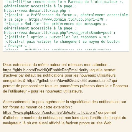
[list=1][*]se rendre dans le « Panneau de l’utilisateur »,
généralement accessible à la page :
https://www.domain.tld/ucp.php ;
[*]onglet « Préférences du forum », généralement accessible
à la page : https://www.domain.tld/ucp.php?i=179 ;
[*]page « Modifier les préférences des messages »,
généralement accessible à la page :
https://www.domain.tld/ucp.php?i=ucp_prefs&mode=post ;
[*]définir l’option « Surveiller les réponses » sur
[c]Oui[/c] puis valider le changement au moyen du bouton
« Envoyer » ;
[*]page « Modifier les préférences des notifications »,
généralement accessible à la page :
https://www.domain.tld/ucp.php?
i=ucp_notifications&mode=notification_options ;
Deux extensions du même auteur ont retenues mon attention :
[*]cocher/décocher pour chacune des actions listées dans les
https://github.com/DavidIQ/EnableRegEmailNotify
laquelle permet
colonnes « NOTIFICATIONS » (notification du forum) &
d’activer par défaut les notifications pour les nouveaux utilisateurs
« COURRIEL » (notification par e-mail) celles intéressante
enregistrés &
https://github.com/david63/david63-userdefaults2
qui
puis valider les changements au moyen du bouton
permet de personnaliser tous les paramètres présents dans le « Panneau
« Envoyer » ;[/list]
de l’utilisateur » pour les nouveaux utilisateurs.
Accessoirement tu peux agrémenter la signalétique des notifications sur
ton forum au moyen de cette extension :
https://www.phpbb.com/customise/db/exte ... fications/
qui permet
d’afficher le nombre de notifications non lues dans l’entête de l’onglet du
navigateur, là où est aussi affiché la favicon propre au site Web.