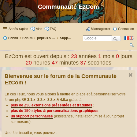
Communauté EzCom
Accès rapide
Aide
FAQ
M’enregistrer
Connexion
Portail
Forum
phpBB & Co
Support pour phpBB
ec
EzCom est ouvert depuis :
23
années
1
mois
0
jours
her
20
heures
47
minutes
37
secondes
ch
Bienvenue sur le forum de la Communauté
er
EzCom !
En ces lieux, nous vous aidons à mettre en place et à personnaliser votre
forum phpBB
3.1.x
,
3.2.x
,
3.3.x
&
4.0.x
grâce à :
plus de 250 extensions présentées et traduites
;
plus de 150 styles & personnalisations graphiques
;
un support personnalisé
(assistance, installation, mise à jour, projet
sur mesure).
Une fois inscrit.e, vous pouvez :