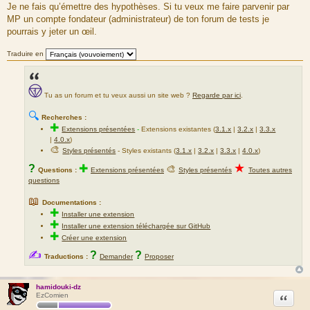
Je ne fais qu’émettre des hypothèses. Si tu veux me faire parvenir par
MP un compte fondateur (administrateur) de ton forum de tests je
pourrais y jeter un œil.
Traduire en
Tu as un forum et tu veux aussi un site web ?
Regarde par ici
.
🔍
Recherches :
✚
Extensions présentées
-
Extensions existantes (
3.1.x
|
3.2.x
|
3.3.x
|
4.0.x
)
🎨
Styles présentés
- Styles existants (
3.1.x
|
3.2.x
|
3.3.x
|
4.0.x
)
★
?
✚
🎨
Questions :
Extensions présentées
Styles présentés
Toutes autres
questions
📖
Documentations :
✚
Installer une extension
✚
Installer une extension téléchargée sur GitHub
✚
Créer une extension
✍
?
?
Traductions :
Demander
Proposer
hamidouki-dz
Citation
EzComien