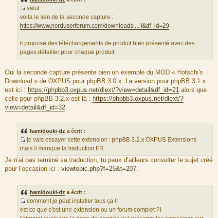
salut
S
voila le lien de la seconde capture :
o
https://www.norduserforum.com/downloads ... l&df_id=29
u
r
il propose des téléchargements de produit bien présenté avec des
c
pages détailler pour chaque produit
e
d
Oui la seconde capture présente bien un exemple du MOD « Hotschi's
u
Download » de OXPUS pour phpBB 3.0.x. La version pour phpBB 3.1.x
m
est ici :
https://phpbb3.oxpus.net/dlext/?view=detail&df_id=21
alors que
e
celle pour phpBB 3.2.x est là :
https://phpbb3.oxpus.net/dlext/?
s
view=detail&df_id=32
.
s
a
g
hamidouki-dz
a écrit :
e
je vais essayer cette extension : phpBB 3.2.x OXPUS Extensions
S
mais il manque la traduction FR
o
Je n’ai pas terminé sa traduction, tu peux d’ailleurs consulter le sujet créé
u
pour l’occasion ici :
viewtopic.php?f=25&t=207
.
r
c
e
hamidouki-dz
a écrit :
d
comment je peut installer tous ça !!
u
S
est ce que c'est une extension ou un forum complet ?!
m
o