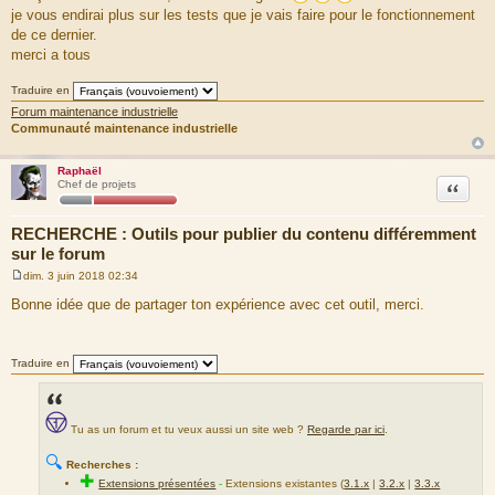
g
je vous endirai plus sur les tests que je vais faire pour le fonctionnement
e
de ce dernier.
merci a tous
Traduire en
Forum maintenance industrielle
Communauté maintenance industrielle
Raphaël
Citation
Chef de projets
RECHERCHE : Outils pour publier du contenu différemment
sur le forum
dim. 3 juin 2018 02:34
M
e
Bonne idée que de partager ton expérience avec cet outil, merci.
s
s
a
g
Traduire en
e
Tu as un forum et tu veux aussi un site web ?
Regarde par ici
.
🔍
Recherches :
✚
Extensions présentées
-
Extensions existantes (
3.1.x
|
3.2.x
|
3.3.x