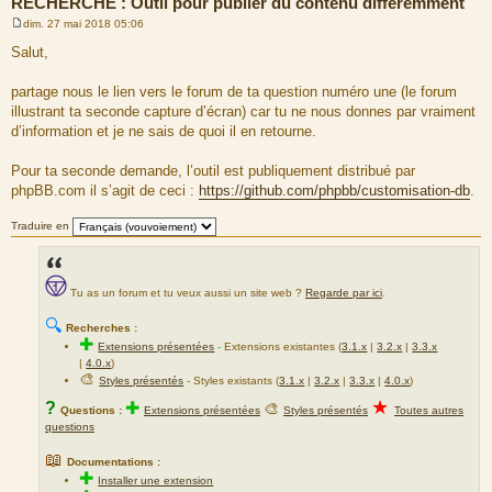
RECHERCHE : Outil pour publier du contenu différemment
dim. 27 mai 2018 05:06
M
e
Salut,
s
s
a
partage nous le lien vers le forum de ta question numéro une (le forum
g
illustrant ta seconde capture d’écran) car tu ne nous donnes par vraiment
e
d’information et je ne sais de quoi il en retourne.
Pour ta seconde demande, l’outil est publiquement distribué par
phpBB.com il s’agit de ceci :
https://github.com/phpbb/customisation-db
.
Traduire en
Tu as un forum et tu veux aussi un site web ?
Regarde par ici
.
🔍
Recherches :
✚
Extensions présentées
-
Extensions existantes (
3.1.x
|
3.2.x
|
3.3.x
|
4.0.x
)
🎨
Styles présentés
- Styles existants (
3.1.x
|
3.2.x
|
3.3.x
|
4.0.x
)
★
?
✚
🎨
Questions :
Extensions présentées
Styles présentés
Toutes autres
questions
📖
Documentations :
✚
Installer une extension