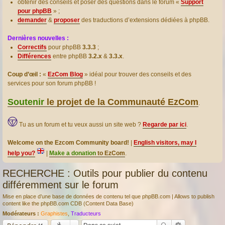
obtenir des conseils et poser des questions dans le forum «
Support
pour phpBB
» ;
demander
&
proposer
des traductions d’extensions dédiées à phpBB.
Dernières nouvelles :
Correctifs
pour phpBB
3.3.3
;
Différences
entre phpBB
3.2.x
&
3.3.x
.
Coup d’œil :
«
EzCom Blog
» idéal pour trouver des conseils et des
services pour son forum phpBB !
Soutenir
le projet de la Communauté EzCom
.
Tu as un forum et tu veux aussi un site web ?
Regarde par ici
.
Welcome on the Ezcom Community board!
|
English visitors, may I
help you?
|
Make a donation
to EzCom
.
RECHERCHE : Outils pour publier du contenu
différemment sur le forum
Mise en place d’une base de données de contenu tel que phpBB.com | Allows to publish
content like the phpBB.com CDB (Content Data Base)
Modérateurs :
Graphistes
,
Traducteurs