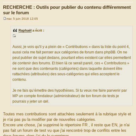
RECHERCHE : Outils pour publier du contenu différemment
sur le forum
mar. 5 juin 2018 12:05
M
e
s
Raphaël
a écrit :
s
a
S
g
e
o
Aussi, je vois qu'il y a plein de « Contributions » dans ta liste du point 4,
u
aussi cela me fait penser aux catégories de forum dans phpBB. On ne
r
peut publier de sujet dedans, pourtant elles existent car elles permettent
c
de contenir des forums. Et bien là ce serait pareil, ces « Contributions »
e
ne sont que des contenants (catégories) dans laquelle doivent être
d
rattachées (attribuées) des sous-catégories qui elles acceptent le
u
contenu.
m
e
Je ne fais qu’émettre des hypothèses. Si tu veux me faire parvenir par
s
MP un compte fondateur (administrateur) de ton forum de tests je
s
pourrais y jeter un œil.
a
g
Toutes mes contributions sont attachées seulement à la rubrique style et
e
je n'ai pas pu la modifier par de nouvelles catégories.
Encore une chose, j'ai supprimé le répertoire FR , il reste que EN, je n'ai
pas fait un forum de test vu que j'ai rencontré trop de conflits entre les
deux forums alors j'ai du le supprimer.