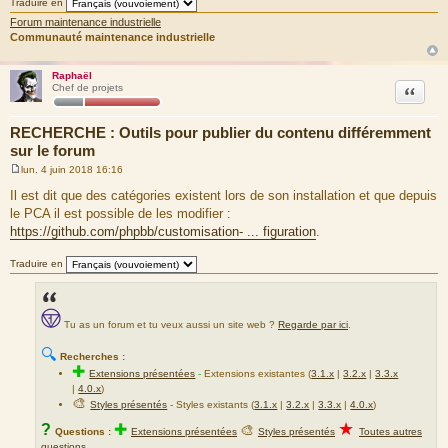
Traduire en
Forum maintenance industrielle
Communauté maintenance industrielle
Raphaël
Citation
Chef de projets
RECHERCHE : Outils pour publier du contenu différemment
sur le forum
lun. 4 juin 2018 16:16
M
e
Il est dit que des catégories existent lors de son installation et que depuis
s
le PCA il est possible de les modifier :
s
a
https://github.com/phpbb/customisation- ... figuration
.
g
e
Traduire en
Tu as un forum et tu veux aussi un site web ?
Regarde par ici
.
🔍
Recherches :
✚
Extensions présentées
-
Extensions existantes (
3.1.x
|
3.2.x
|
3.3.x
|
4.0.x
)
🎨
Styles présentés
- Styles existants (
3.1.x
|
3.2.x
|
3.3.x
|
4.0.x
)
★
?
✚
🎨
Questions :
Extensions présentées
Styles présentés
Toutes autres
questions