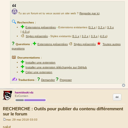
Tu as un forum et tu veux aussi un site web ?
Regarde par ici
.
🔍
Recherches :
✚
Extensions présentées
-
Extensions existantes (
3.1.x
|
3.2.x
|
3.3.x
|
4.0.x
)
🎨
Styles présentés
- Styles existants (
3.1.x
|
3.2.x
|
3.3.x
|
4.0.x
)
★
?
✚
🎨
Questions :
Extensions présentées
Styles présentés
Toutes autres
questions
📖
Documentations :
✚
Installer une extension
✚
Installer une extension téléchargée sur GitHub
✚
Créer une extension
✍
?
?
Traductions :
Demander
Proposer
hamidouki-dz
Citation
EzComien
RECHERCHE : Outils pour publier du contenu différemment
sur le forum
mar. 29 mai 2018 03:03
M
e
salut