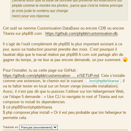
j'aimerai avoir que la base de donnée qui présente les extensions sur
e
u
phpbb comme le montre les photos , parce que c'est le méme principe
s
r
je crois juste le contenu qui change
s
c
merci pour vos réponse
a
e
g
d
Cet outil se nomme Customisation DataBase ou encore CDB ou encore
e
u
Titania sur phpBB.com :
https://github.com/phpbb/customisation-db
.
m
e
ll s’agit de l’outil complément de phpBB le plus important existant à ce
s
jour, aussi sa traduction pourrait prendre des mois. C’est pourquoi il
s
faudrait déjà que le travail réalisé par phpBB-fr.com soit partagé afin de
a
gagner du temps, je ne leur ai pas encore demandé, un jour surement.
g
e
Pour l’installer, tu as cette page sur GitHub :
https://github.com/phpbb/customisation- ... x/SETUP.md
. Cela s’installe
comme une extension, le chemin est le suivant :
./ext/phpbb/titania/
. il
va te falloir tester en local sur un forum vierge (nouvelle installation).
Aussi, il n’est pas dit que tu puisses l’utiliser sur ton hébergement Web,
car l’étape 5 demande : « Use CLI to navigate to root of Titania and run
composer to install its dependencies.
$ cd phpBB/ext/phpbb/titania
$ php composer.phar install » Or il est peu probable que ton hébergeur te
permette cela.
Traduire en