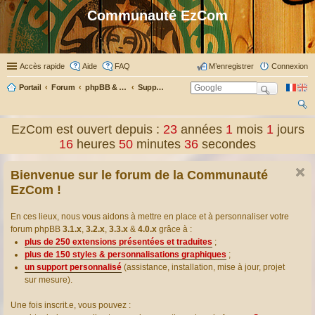
Communauté EzCom
Accès rapide
Aide
FAQ
M’enregistrer
Connexion
Portail
Forum
phpBB & Co
Support pour phpBB
ec
EzCom est ouvert depuis :
23
années
1
mois
1
jours
her
16
heures
50
minutes
37
secondes
ch
Bienvenue sur le forum de la Communauté
er
EzCom !
En ces lieux, nous vous aidons à mettre en place et à personnaliser votre
forum phpBB
3.1.x
,
3.2.x
,
3.3.x
&
4.0.x
grâce à :
plus de 250 extensions présentées et traduites
;
plus de 150 styles & personnalisations graphiques
;
un support personnalisé
(assistance, installation, mise à jour, projet
sur mesure).
Une fois inscrit.e, vous pouvez :