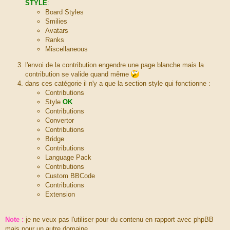
STYLE
:
m
Board Styles
e
Smilies
s
Avatars
s
Ranks
a
Miscellaneous
g
e
l'envoi de la contribution engendre une page blanche mais la
contribution se valide quand même
dans ces catégorie il n'y a que la section style qui fonctionne :
Contributions
Style
OK
Contributions
Convertor
Contributions
Bridge
Contributions
Language Pack
Contributions
Custom BBCode
Contributions
Extension
Note :
je ne veux pas l'utiliser pour du contenu en rapport avec phpBB
mais pour un autre domaine.