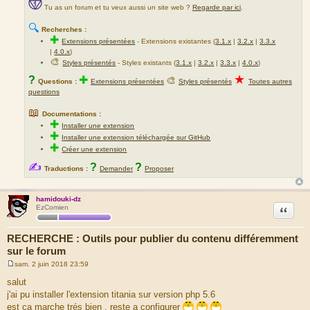
Tu as un forum et tu veux aussi un site web ?
Regarde par ici
.
🔍
Recherches :
✚
Extensions présentées
-
Extensions existantes (
3.1.x
|
3.2.x
|
3.3.x
|
4.0.x
)
🎨
Styles présentés
- Styles existants (
3.1.x
|
3.2.x
|
3.3.x
|
4.0.x
)
★
?
✚
🎨
Questions :
Extensions présentées
Styles présentés
Toutes autres
questions
📖
Documentations :
✚
Installer une extension
✚
Installer une extension téléchargée sur GitHub
✚
Créer une extension
✍
?
?
Traductions :
Demander
Proposer
hamidouki-dz
Citation
EzComien
RECHERCHE : Outils pour publier du contenu différemment
sur le forum
sam. 2 juin 2018 23:59
M
e
salut
s
j'ai pu installer l'extension titania sur version php 5.6
s
a
est ça marche trés bien , reste a configurer