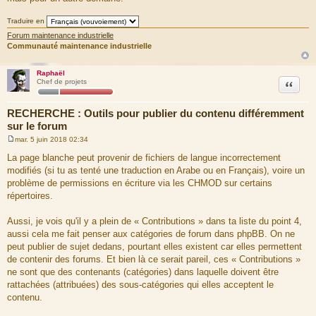
Traduire en
Forum maintenance industrielle
Communauté maintenance industrielle
Raphaël
Citation
Chef de projets
RECHERCHE : Outils pour publier du contenu différemment
sur le forum
mar. 5 juin 2018 02:34
M
e
La page blanche peut provenir de fichiers de langue incorrectement
s
modifiés (si tu as tenté une traduction en Arabe ou en Français), voire un
s
a
problème de permissions en écriture via les CHMOD sur certains
g
répertoires.
e
Aussi, je vois qu'il y a plein de « Contributions » dans ta liste du point 4,
aussi cela me fait penser aux catégories de forum dans phpBB. On ne
peut publier de sujet dedans, pourtant elles existent car elles permettent
de contenir des forums. Et bien là ce serait pareil, ces « Contributions »
ne sont que des contenants (catégories) dans laquelle doivent être
rattachées (attribuées) des sous-catégories qui elles acceptent le
contenu.