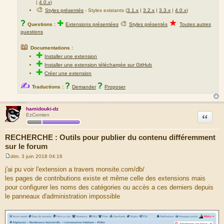
|
4.0.x
)
🎨
Styles présentés
- Styles existants (
3.1.x
|
3.2.x
|
3.3.x
|
4.0.x
)
★
?
✚
🎨
Questions :
Extensions présentées
Styles présentés
Toutes autres
questions
📖
Documentations :
✚
Installer une extension
✚
Installer une extension téléchargée sur GitHub
✚
Créer une extension
✍
?
?
Traductions :
Demander
Proposer
hamidouki-dz
Citation
EzComien
RECHERCHE : Outils pour publier du contenu différemment
sur le forum
dim. 3 juin 2018 04:16
M
e
j'ai pu voir l'extension a travers monsite.com/db/
s
les pages de contributions existe et même celle des extensions mais
s
a
pour configurer les noms des catégories ou accès a ces derniers depuis
g
le panneaux d'administration impossible
e