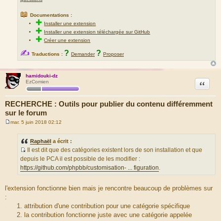
📖
Documentations :
✚
Installer une extension
✚
Installer une extension téléchargée sur GitHub
✚
Créer une extension
✍
?
?
Traductions :
Demander
Proposer
hamidouki-dz
Citation
EzComien
RECHERCHE : Outils pour publier du contenu différemment
sur le forum
mar. 5 juin 2018 02:12
M
e
s
Raphaël
a écrit :
s
Il est dit que des catégories existent lors de son installation et que
a
S
g
depuis le PCA il est possible de les modifier :
e
o
https://github.com/phpbb/customisation- ... figuration
.
u
r
l'extension fonctionne bien mais je rencontre beaucoup de problèmes sur
c
:
e
attribution d'une contribution pour une catégorie spécifique
d
la contribution fonctionne juste avec une catégorie appelée
u