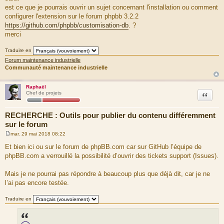
s
est ce que je pourrais ouvrir un sujet concernant l'installation ou comment
s
a
configurer l'extension sur le forum phpbb 3.2.2
g
https://github.com/phpbb/customisation-db
. ?
e
merci
Traduire en
Forum maintenance industrielle
Communauté maintenance industrielle
Raphaël
Citation
Chef de projets
RECHERCHE : Outils pour publier du contenu différemment
sur le forum
mar. 29 mai 2018 08:22
M
e
Et bien ici ou sur le forum de phpBB.com car sur GitHub l’équipe de
s
phpBB.com a verrouillé la possibilité d’ouvrir des tickets support (Issues).
s
a
g
Mais je ne pourrai pas répondre à beaucoup plus que déjà dit, car je ne
e
l’ai pas encore testée.
Traduire en