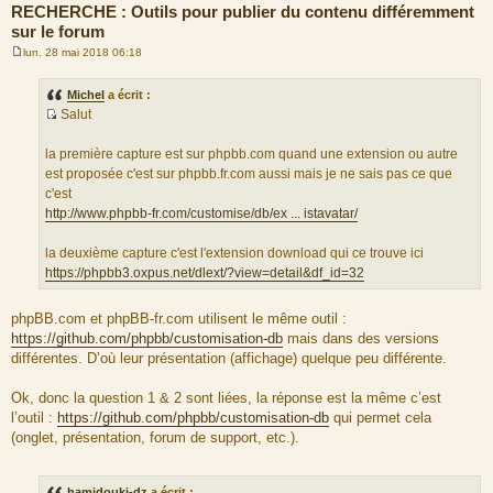
RECHERCHE : Outils pour publier du contenu différemment
sur le forum
lun. 28 mai 2018 06:18
M
e
s
Michel
a écrit :
s
Salut
a
S
g
e
o
la première capture est sur phpbb.com quand une extension ou autre
u
est proposée c'est sur phpbb.fr.com aussi mais je ne sais pas ce que
r
c'est
c
http://www.phpbb-fr.com/customise/db/ex ... istavatar/
e
d
la deuxième capture c'est l'extension download qui ce trouve ici
u
https://phpbb3.oxpus.net/dlext/?view=detail&df_id=32
m
e
phpBB.com et phpBB-fr.com utilisent le même outil :
s
https://github.com/phpbb/customisation-db
mais dans des versions
s
différentes. D’où leur présentation (affichage) quelque peu différente.
a
g
Ok, donc la question 1 & 2 sont liées, la réponse est la même c’est
e
l’outil :
https://github.com/phpbb/customisation-db
qui permet cela
(onglet, présentation, forum de support, etc.).
hamidouki-dz
a écrit :