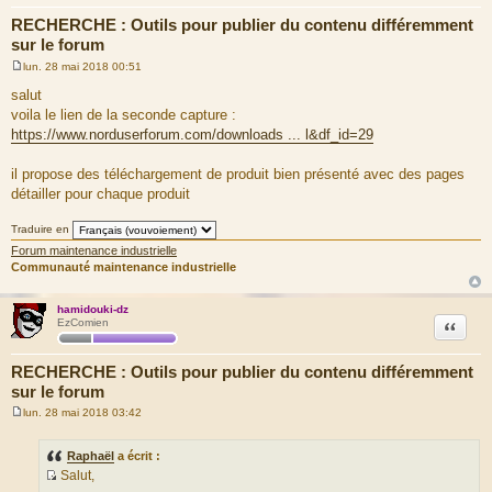
RECHERCHE : Outils pour publier du contenu différemment
sur le forum
lun. 28 mai 2018 00:51
M
e
salut
s
voila le lien de la seconde capture :
s
a
https://www.norduserforum.com/downloads ... l&df_id=29
g
e
il propose des téléchargement de produit bien présenté avec des pages
détailler pour chaque produit
Traduire en
Forum maintenance industrielle
Communauté maintenance industrielle
hamidouki-dz
Citation
EzComien
RECHERCHE : Outils pour publier du contenu différemment
sur le forum
lun. 28 mai 2018 03:42
M
e
s
Raphaël
a écrit :
s
Salut,
a
S
g