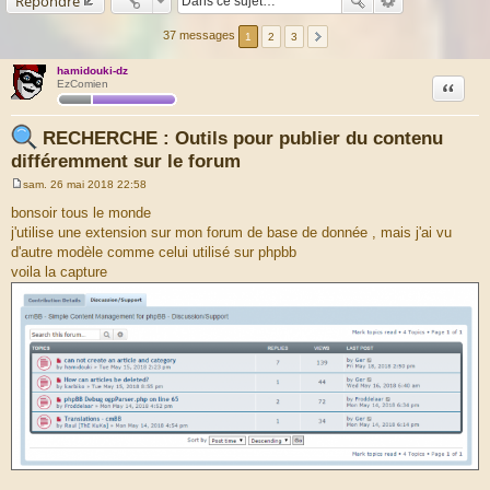
Répondre
37 messages
1
2
3
hamidouki-dz
Citation
EzComien
RECHERCHE : Outils pour publier du contenu
différemment sur le forum
sam. 26 mai 2018 22:58
M
e
bonsoir tous le monde
s
j'utilise une extension sur mon forum de base de donnée , mais j'ai vu
s
a
d'autre modèle comme celui utilisé sur phpbb
g
voila la capture
e