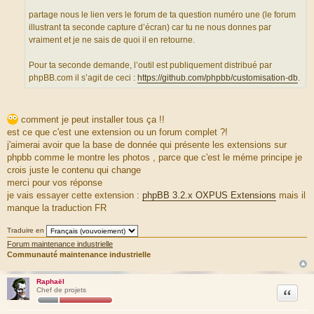
e
o
partage nous le lien vers le forum de ta question numéro une (le forum
u
illustrant ta seconde capture d’écran) car tu ne nous donnes par
r
vraiment et je ne sais de quoi il en retourne.
c
e
Pour ta seconde demande, l’outil est publiquement distribué par
d
phpBB.com il s’agit de ceci :
https://github.com/phpbb/customisation-db
.
u
m
e
comment je peut installer tous ça !!
s
est ce que c'est une extension ou un forum complet ?!
s
j'aimerai avoir que la base de donnée qui présente les extensions sur
a
phpbb comme le montre les photos , parce que c'est le méme principe je
g
crois juste le contenu qui change
e
merci pour vos réponse
je vais essayer cette extension :
phpBB 3.2.x OXPUS Extensions
mais il
manque la traduction FR
Traduire en
Forum maintenance industrielle
Communauté maintenance industrielle
Raphaël
Citation
Chef de projets