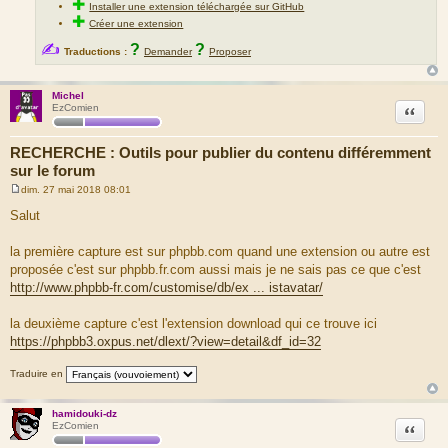
✚
Installer une extension téléchargée sur GitHub
✚
Créer une extension
✍
?
?
Traductions :
Demander
Proposer
Michel
Citation
EzComien
RECHERCHE : Outils pour publier du contenu différemment
sur le forum
dim. 27 mai 2018 08:01
M
e
Salut
s
s
a
la première capture est sur phpbb.com quand une extension ou autre est
g
proposée c'est sur phpbb.fr.com aussi mais je ne sais pas ce que c'est
e
http://www.phpbb-fr.com/customise/db/ex ... istavatar/
la deuxième capture c'est l'extension download qui ce trouve ici
https://phpbb3.oxpus.net/dlext/?view=detail&df_id=32
Traduire en
hamidouki-dz
Citation
EzComien