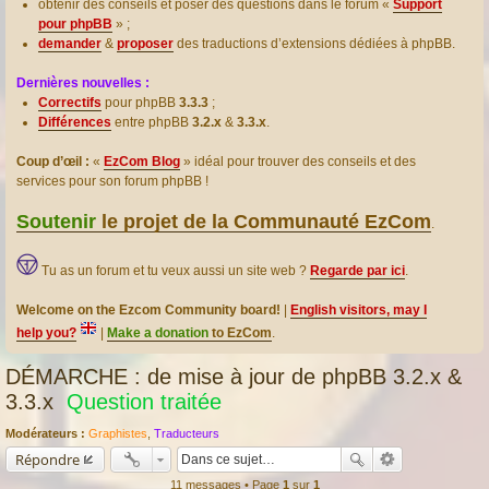
obtenir des conseils et poser des questions dans le forum «
Support
pour phpBB
» ;
demander
&
proposer
des traductions d’extensions dédiées à phpBB.
Dernières nouvelles :
Correctifs
pour phpBB
3.3.3
;
Différences
entre phpBB
3.2.x
&
3.3.x
.
Coup d’œil :
«
EzCom Blog
» idéal pour trouver des conseils et des
services pour son forum phpBB !
Soutenir
le projet de la Communauté EzCom
.
Tu as un forum et tu veux aussi un site web ?
Regarde par ici
.
Welcome on the Ezcom Community board!
|
English visitors, may I
help you?
|
Make a donation
to EzCom
.
DÉMARCHE : de mise à jour de phpBB 3.2.x &
3.3.x
Question traitée
Modérateurs :
Graphistes
,
Traducteurs
Répondre
11 messages • Page
1
sur
1