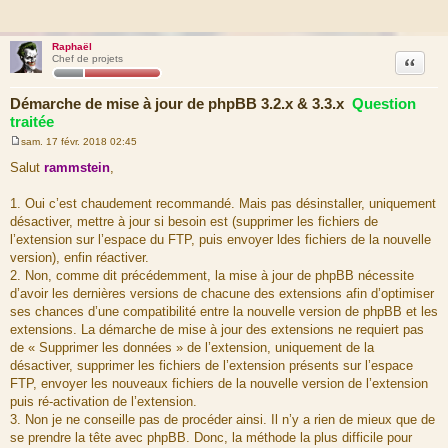
Raphaël
Citation
Chef de projets
Démarche de mise à jour de phpBB 3.2.x & 3.3.x
Question
traitée
sam. 17 févr. 2018 02:45
M
e
Salut
rammstein
,
s
s
a
1. Oui c’est chaudement recommandé. Mais pas désinstaller, uniquement
g
désactiver, mettre à jour si besoin est (supprimer les fichiers de
e
l’extension sur l’espace du FTP, puis envoyer ldes fichiers de la nouvelle
version), enfin réactiver.
2. Non, comme dit précédemment, la mise à jour de phpBB nécessite
d’avoir les dernières versions de chacune des extensions afin d’optimiser
ses chances d’une compatibilité entre la nouvelle version de phpBB et les
extensions. La démarche de mise à jour des extensions ne requiert pas
de « Supprimer les données » de l’extension, uniquement de la
désactiver, supprimer les fichiers de l’extension présents sur l’espace
FTP, envoyer les nouveaux fichiers de la nouvelle version de l’extension
puis ré-activation de l’extension.
3. Non je ne conseille pas de procéder ainsi. Il n’y a rien de mieux que de
se prendre la tête avec phpBB. Donc, la méthode la plus difficile pour