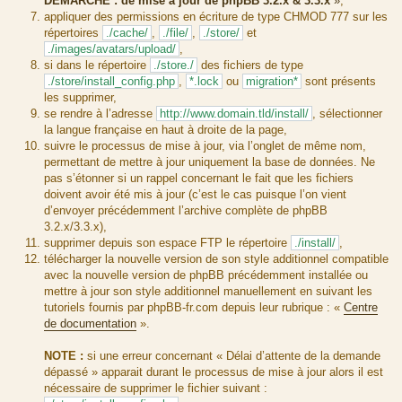
DÉMARCHE : de mise à jour de phpBB 3.2.x & 3.3.x
»
,
appliquer des permissions en écriture de type CHMOD 777 sur les
répertoires
./cache/
,
./file/
,
./store/
et
./images/avatars/upload/
,
si dans le répertoire
./store./
des fichiers de type
./store/install_config.php
,
*.lock
ou
migration*
sont présents
les supprimer,
se rendre à l’adresse
http://www.domain.tld/install/
, sélectionner
la langue française en haut à droite de la page,
suivre le processus de mise à jour, via l’onglet de même nom,
permettant de mettre à jour uniquement la base de données. Ne
pas s’étonner si un rappel concernant le fait que les fichiers
doivent avoir été mis à jour (c’est le cas puisque l’on vient
d’envoyer précédemment l’archive complète de phpBB
3.2.x/3.3.x),
supprimer depuis son espace FTP le répertoire
./install/
,
télécharger la nouvelle version de son style additionnel compatible
avec la nouvelle version de phpBB précédemment installée ou
mettre à jour son style additionnel manuellement en suivant les
tutoriels fournis par phpBB-fr.com depuis leur rubrique : «
Centre
de documentation
».
NOTE :
si une erreur concernant « Délai d’attente de la demande
dépassé » apparait durant le processus de mise à jour alors il est
nécessaire de supprimer le fichier suivant :