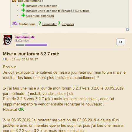
📖
Documentations :
✚
Installer une extension
✚
Installer une extension téléchargée sur GitHub
✚
Créer une extension
✍
?
?
Traductions :
Demander
Proposer
hamidouki-dz
Citation
EzComien
Mise a jour forum 3.2.7 raté
lun. 13 mai 2019 08:37
M
e
Bonjour
s
Je doit expliquer 3 tentatives de mise a jour faite sur mon forum mais le
s
a
résultat: les liens ne sont plus clickables actuellement !!
g
e
1- j'ai fais une mise a jour de mon forum 3.2.3 vers 3.2.6 le 03.05.2019
par méthode : ( install, vendor , docs ) ok
Puis de 3.2.6 vers 3.2.7 (ok ) mais les liens inclicables , donc j'ai
supprimer repertoire vendor ensuite recharger le nouveaux .
Résultat
OK
2- le 05.05.2019 Jai restorer ma version du 03.05.2019 a cause d'un
problème avec un membre que je les suprimer puis j'ai fais une mise a
jour de 3.2.3 vers 3.2.7 ok mais liens inclicables