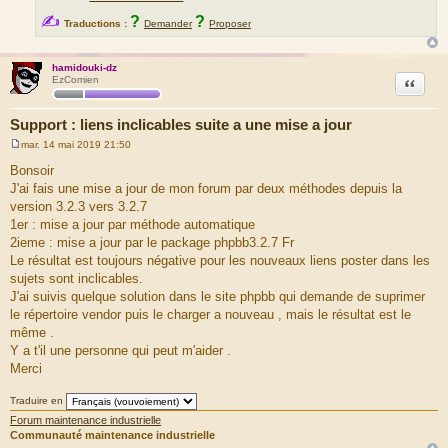
✍
?
?
Traductions :
Demander
Proposer
hamidouki-dz
Citation
EzComien
Support : liens inclicables suite a une mise a jour
mar. 14 mai 2019 21:50
M
e
Bonsoir
s
J'ai fais une mise a jour de mon forum par deux méthodes depuis la
s
a
version 3.2.3 vers 3.2.7
g
1er : mise a jour par méthode automatique
e
2ieme : mise a jour par le package phpbb3.2.7 Fr
Le résultat est toujours négative pour les nouveaux liens poster dans les
sujets sont inclicables.
J'ai suivis quelque solution dans le site phpbb qui demande de suprimer
le répertoire vendor puis le charger a nouveau , mais le résultat est le
même .
Y a t'il une personne qui peut m'aider .
Merci
Traduire en
Forum maintenance industrielle
Communauté maintenance industrielle