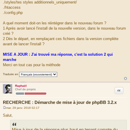
./styles/tes styles additionnels_uniquement/
./htaccess
./config.php
A quel moment doit-on les réintégrer dans le nouveau forum ?
1 Après avoir lancé l'install de la nouvelle version, dans le nouveau forum
créé ?
2 Dès le départ, en remplaçant ces fichiers dans la version complète
avant de lancer l'install ?
MISE A JOUR : J'ai trouvé ma réponse, c'est la solution 2 qui
marche
Merci en tout cas pour la méthode
Traduire en
Raphaël
Citation
Chef de projets
RECHERCHE : Démarche de mise à jour de phpBB 3.2.x
mar. 29 janv. 2019 02:17
M
e
Salut,
s
s
a
g
Mise à jour de la réponse plus haut en tenant compte du