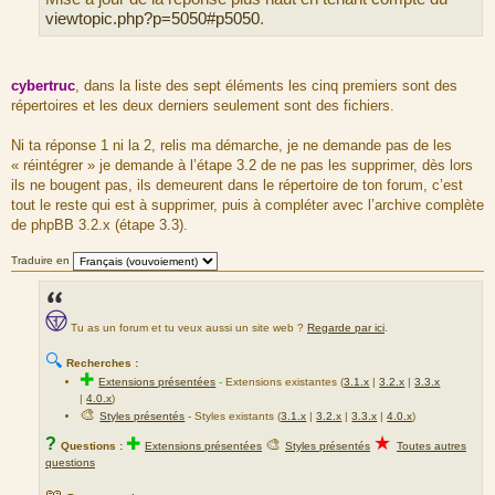
e
viewtopic.php?p=5050#p5050
.
cybertruc
, dans la liste des sept éléments les cinq premiers sont des
répertoires et les deux derniers seulement sont des fichiers.
Ni ta réponse 1 ni la 2, relis ma démarche, je ne demande pas de les
« réintégrer » je demande à l’étape 3.2 de ne pas les supprimer, dès lors
ils ne bougent pas, ils demeurent dans le répertoire de ton forum, c’est
tout le reste qui est à supprimer, puis à compléter avec l’archive complète
de phpBB 3.2.x (étape 3.3).
Traduire en
Tu as un forum et tu veux aussi un site web ?
Regarde par ici
.
🔍
Recherches :
✚
Extensions présentées
-
Extensions existantes (
3.1.x
|
3.2.x
|
3.3.x
|
4.0.x
)
🎨
Styles présentés
- Styles existants (
3.1.x
|
3.2.x
|
3.3.x
|
4.0.x
)
★
?
✚
🎨
Questions :
Extensions présentées
Styles présentés
Toutes autres
questions