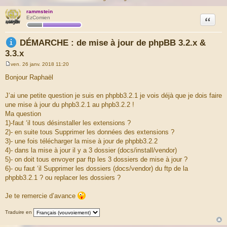
rammstein
Citation
EzComien
DÉMARCHE : de mise à jour de phpBB 3.2.x &
3.3.x
ven. 26 janv. 2018 11:20
M
e
Bonjour Raphaël
s
s
a
J’ai une petite question je suis en phpbb3.2.1 je vois déjà que je dois faire
g
une mise à jour du phpb3.2.1 au phpb3.2.2 !
e
Ma question
1)-faut ‘il tous désinstaller les extensions ?
2)- en suite tous Supprimer les données des extensions ?
3)- une fois télécharger la mise à jour de phpbb3.2.2
4)- dans la mise à jour il y a 3 dossier (docs/install/vendor)
5)- on doit tous envoyer par ftp les 3 dossiers de mise à jour ?
6)- ou faut ‘il Supprimer les dossiers (docs/vendor) du ftp de la
phpbb3.2.1 ? ou replacer les dossiers ?
Je te remercie d’avance
Traduire en