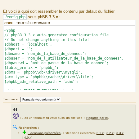
//@define('DEBUG', true);
@define('PHPBB_ENVIRONMENT', 'production');
//@define('DEBUG_CONTAINER', true);
Et voici à quoi doit ressembler le contenu par défaut du fichier
//@define('PHPBB_DISPLAY_LOAD_TIME', true);
./config.php
sous phBB
3.3.x
:
CODE :
TOUT SÉLECTIONNER
<?php
// phpBB 3.3.x auto-generated configuration file
// Do not change anything in this file!
$dbhost = 'localhost';
$dbport = '';
$dbname = 'nom_de_la_base_de_donnees';
$dbuser = 'nom_de_l_utilisateur_de_la_base_de_donnees';
$dbpasswd = 'mot_de_passe_de_la_base_de_donnee';
$table_prefix = 'phpbb_';
$dbms = 'phpbb\\db\\driver\\mysqli';
$acm_type = 'phpbb\\cache\\driver\\file';
$phpbb_adm_relative_path = 'adm/';
@define('PHPBB_INSTALLED', true);
@define('PHPBB_ENVIRONMENT', 'production');
Traduire en
//@define('DEBUG_CONTAINER', true);
Tu as un forum et tu veux aussi un site web ?
Regarde par ici
.
🔍
Recherches :
✚
Extensions présentées
-
Extensions existantes (
3.1.x
|
3.2.x
|
3.3.x
|
4.0.x
)