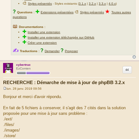
🎨
Styles présentés
- Styles existants (
3.1.x
|
3.2.x
|
3.3.x
|
4.0.x
)
★
?
✚
🎨
Questions :
Extensions présentées
Styles présentés
Toutes autres
questions
📖
Documentations :
✚
Installer une extension
✚
Installer une extension téléchargée sur GitHub
✚
Créer une extension
✍
?
?
Traductions :
Demander
Proposer
cybertruc
Citation
EzComien
RECHERCHE : Démarche de mise à jour de phpBB 3.2.x
lun. 28 janv. 2019 09:56
M
e
Bonjour et merci d'avoir répondu.
s
s
a
En fait de 5 fichiers à conserver, il s'agit des 7 cités dans la solution
g
proposée pour une mise à jour sans problème :
e
./ext/
./files/
./images/
./store/