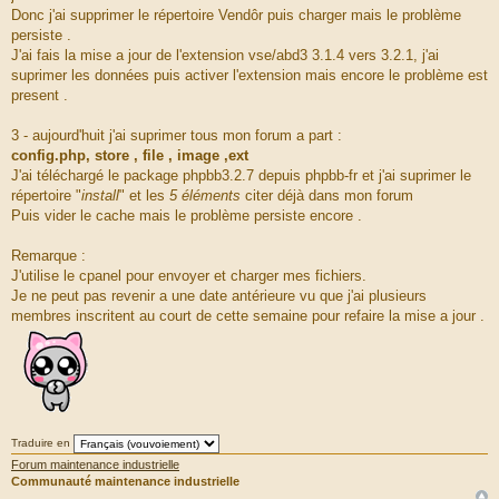
Donc j'ai supprimer le répertoire Vendôr puis charger mais le problème
persiste .
J'ai fais la mise a jour de l'extension vse/abd3 3.1.4 vers 3.2.1, j'ai
suprimer les données puis activer l'extension mais encore le problème est
present .
3 - aujourd'huit j'ai suprimer tous mon forum a part :
config.php, store , file , image ,ext
J'ai téléchargé le package phpbb3.2.7 depuis phpbb-fr et j'ai suprimer le
répertoire "
install
" et les
5 éléments
citer déjà dans mon forum
Puis vider le cache mais le problème persiste encore .
Remarque :
J'utilise le cpanel pour envoyer et charger mes fichiers.
Je ne peut pas revenir a une date antérieure vu que j'ai plusieurs
membres inscritent au court de cette semaine pour refaire la mise a jour .
Traduire en
Forum maintenance industrielle
Communauté maintenance industrielle