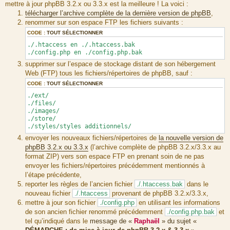
mettre à jour phpBB 3.2.x ou 3.3.x est la meilleure ! La voici :
télécharger l’archive complète de la dernière version de phpBB
,
renommer sur son espace FTP les fichiers suivants :
CODE :
TOUT SÉLECTIONNER
./.htaccess en ./.htaccess.bak
./config.php en ./config.php.bak
supprimer sur l’espace de stockage distant de son hébergement
Web (FTP) tous les fichiers/répertoires de phpBB, sauf :
CODE :
TOUT SÉLECTIONNER
./ext/
./files/
./images/
./store/
./styles/styles additionnels/
envoyer les nouveaux fichiers/répertoires de
la nouvelle version de
phpBB 3.2.x ou 3.3.x
(l’archive complète de phpBB 3.2.x/3.3.x au
format ZIP) vers son espace FTP en prenant soin de ne pas
envoyer les fichiers/répertoires précédemment mentionnés à
l’étape précédente,
reporter les règles de l’ancien fichier
./.htaccess.bak
dans le
nouveau fichier
./.htaccess
provenant de phpBB 3.2.x/3.3.x,
mettre à jour son fichier
./config.php
en utilisant les informations
de son ancien fichier renommé précédemment
./config.php.bak
et
tel qu’indiqué dans le
message de «
Raphaël
» du sujet «