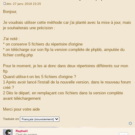
dim. 27 janv. 2019 23:25
M
e
Bonjour,
s
s
a
Je voudrais utiliser cette méthode car j'ai planté avec la mise à jour, mais
g
je souhaiterais une précision :
e
J'ai noté :
* on conserve 5 fichiers du répertoire d'origine
* on télécharge sur son ftp la version complète de phpbb, amputée du
fichier config.php
Pour le moment, je les ai donc dans deux répertoires différents sur mon
ftp
Quand utilise-t-on les 5 fichiers d'origine ?
1 Après avoir lancé l'install de la nouvelle version, dans le nouveau forum
créé ?
2 Dès le départ, en remplaçant ces fichiers dans la version complète
avant téléchargement
Merci pour votre aide
Traduire en
Raphaël
Chef de projets