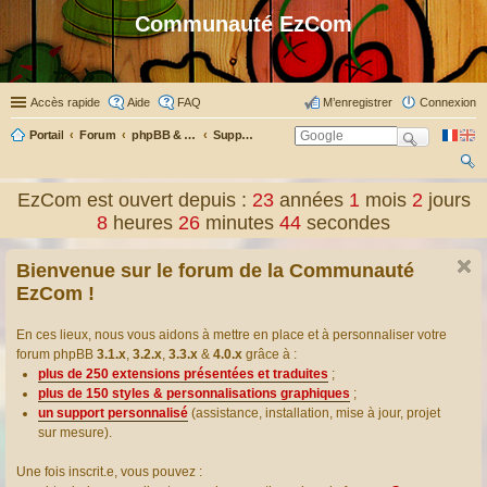
Communauté EzCom
Accès rapide
Aide
FAQ
M’enregistrer
Connexion
Portail
Forum
phpBB & Co
Support pour phpBB
ec
EzCom est ouvert depuis :
23
années
1
mois
2
jours
her
8
heures
26
minutes
44
secondes
ch
Bienvenue sur le forum de la Communauté
er
EzCom !
En ces lieux, nous vous aidons à mettre en place et à personnaliser votre
forum phpBB
3.1.x
,
3.2.x
,
3.3.x
&
4.0.x
grâce à :
plus de 250 extensions présentées et traduites
;
plus de 150 styles & personnalisations graphiques
;
un support personnalisé
(assistance, installation, mise à jour, projet
sur mesure).
Une fois inscrit.e, vous pouvez :