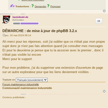
✍
?
?
Traductions :
Demander
Proposer
hamidouki-dz
Citation
EzComien
DÉMARCHE : de mise à jour de phpBB 3.2.x
jeu. 16 mai 2019 08:14
M
e
Ah merci pour tes réponses, soit j'ai oublier que ce n'était pas mon propre
s
sujet donc je n'est pas fais attention quand j'ai consulter mes messages
s
a
Et pour le deuxième je pense que tu la associer avec le premier , donc il
g
n'était pas visible lui encore
e
Merci pour le support .
Pour mon problème, j'ai du supprimer une extension d'ouverture de page
sur un autre explorateur pour que les liens deviennent visibles .
Traduire en
Forum maintenance industrielle
Communauté maintenance industrielle
Contenu publicitaire :