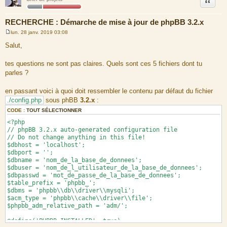
Citation
RECHERCHE : Démarche de mise à jour de phpBB 3.2.x
lun. 28 janv. 2019 03:08
M
e
Salut,
s
s
a
tes questions ne sont pas claires. Quels sont ces 5 fichiers dont tu
g
parles ?
e
en passant voici à quoi doit ressembler le contenu par défaut du fichier
./config.php
sous phBB
3.2.x
:
CODE :
TOUT SÉLECTIONNER
<?php
// phpBB 3.2.x auto-generated configuration file
// Do not change anything in this file!
$dbhost = 'localhost';
$dbport = '';
$dbname = 'nom_de_la_base_de_donnees';
$dbuser = 'nom_de_l_utilisateur_de_la_base_de_donnees';
$dbpasswd = 'mot_de_passe_de_la_base_de_donnees';
$table_prefix = 'phpbb_';
$dbms = 'phpbb\\db\\driver\\mysqli';
$acm_type = 'phpbb\\cache\\driver\\file';
$phpbb_adm_relative_path = 'adm/';
@define('PHPBB_INSTALLED', true);