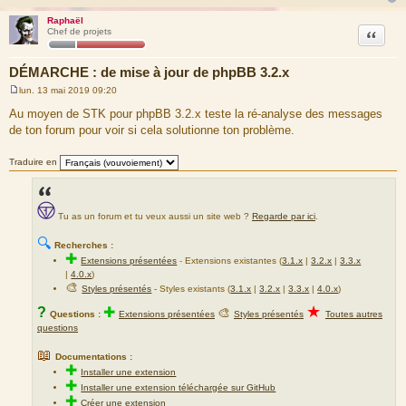
Raphaël
Citation
Chef de projets
DÉMARCHE : de mise à jour de phpBB 3.2.x
lun. 13 mai 2019 09:20
M
e
Au moyen de STK pour phpBB 3.2.x teste la ré-analyse des messages
s
de ton forum pour voir si cela solutionne ton problème.
s
a
g
Traduire en
e
Tu as un forum et tu veux aussi un site web ?
Regarde par ici
.
🔍
Recherches :
✚
Extensions présentées
-
Extensions existantes (
3.1.x
|
3.2.x
|
3.3.x
|
4.0.x
)
🎨
Styles présentés
- Styles existants (
3.1.x
|
3.2.x
|
3.3.x
|
4.0.x
)
★
?
✚
🎨
Questions :
Extensions présentées
Styles présentés
Toutes autres
questions
📖
Documentations :
✚
Installer une extension
✚
Installer une extension téléchargée sur GitHub
✚
Créer une extension