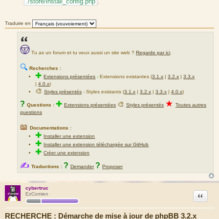
./store/install_config.php
.
Traduire en
Tu as un forum et tu veux aussi un site web ?
Regarde par ici
.
🔍
Recherches :
✚
Extensions présentées
-
Extensions existantes (
3.1.x
|
3.2.x
|
3.3.x
|
4.0.x
)
🎨
Styles présentés
- Styles existants (
3.1.x
|
3.2.x
|
3.3.x
|
4.0.x
)
★
?
✚
🎨
Questions :
Extensions présentées
Styles présentés
Toutes autres
questions
📖
Documentations :
✚
Installer une extension
✚
Installer une extension téléchargée sur GitHub
✚
Créer une extension
✍
?
?
Traductions :
Demander
Proposer
cybertruc
Citation
EzComien
RECHERCHE : Démarche de mise à jour de phpBB 3.2.x