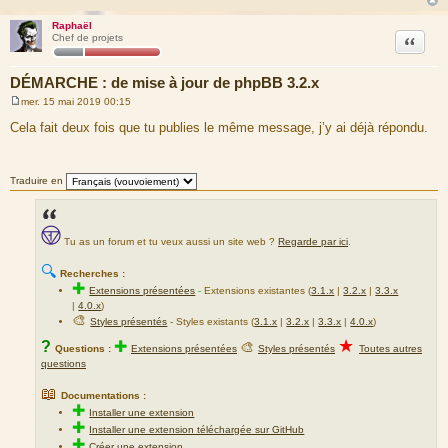
Raphaël
Citation
Chef de projets
DÉMARCHE : de mise à jour de phpBB 3.2.x
mer. 15 mai 2019 00:15
M
e
Cela fait deux fois que tu publies le même message, j’y ai déjà répondu.
s
s
a
g
Traduire en
e
Tu as un forum et tu veux aussi un site web ?
Regarde par ici
.
🔍
Recherches :
✚
Extensions présentées
-
Extensions existantes (
3.1.x
|
3.2.x
|
3.3.x
|
4.0.x
)
🎨
Styles présentés
- Styles existants (
3.1.x
|
3.2.x
|
3.3.x
|
4.0.x
)
★
?
✚
🎨
Questions :
Extensions présentées
Styles présentés
Toutes autres
questions
📖
Documentations :
✚
Installer une extension
✚
Installer une extension téléchargée sur GitHub
✚
Créer une extension