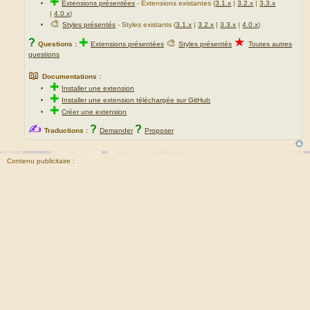
✚
Extensions présentées
-
Extensions existantes (
3.1.x
|
3.2.x
|
3.3.x
|
4.0.x
)
🎨
Styles présentés
- Styles existants (
3.1.x
|
3.2.x
|
3.3.x
|
4.0.x
)
★
?
✚
🎨
Questions :
Extensions présentées
Styles présentés
Toutes autres
questions
📖
Documentations :
✚
Installer une extension
✚
Installer une extension téléchargée sur GitHub
✚
Créer une extension
✍
?
?
Traductions :
Demander
Proposer
Contenu publicitaire :