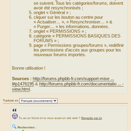
se suivent. Tous les catégories/forums, doivent
avoir été resynchronisés ;
onglet « Général » ;
cliquer sur les bouton au centre pour
« Actualiser… », « Resynchroniser… » &
« Purger… » les informations, données.
onglet « PERMISSIONS » ;
catégorie « PERMISSIONS BASIQUES DES
FORUMS » ;
page « Permissions groupes/forums », redéfinir
les permissions d’accès aux groupes pour les
nouveaux forums importés.
Bonne utilisation !
Sources :
http://forums.phpbb-fr.com/support-mise ...
l#p1476195
&
http://forums.phpbb-fr.com/documentatio ... -
view.html
.
Traduire en
Tu as un forum et tu veux aussi un site web ?
Regarde par ici
.
🔍
Recherches :