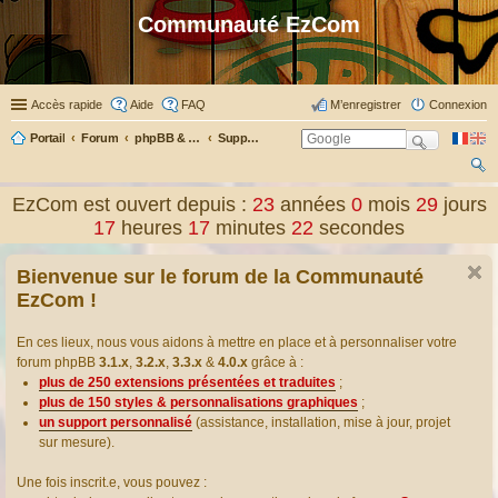
Communauté EzCom
Accès rapide
Aide
FAQ
M’enregistrer
Connexion
Portail
Forum
phpBB & Co
Support pour phpBB
ec
EzCom est ouvert depuis :
23
années
0
mois
29
jours
her
17
heures
17
minutes
23
secondes
ch
Bienvenue sur le forum de la Communauté
er
EzCom !
En ces lieux, nous vous aidons à mettre en place et à personnaliser votre
forum phpBB
3.1.x
,
3.2.x
,
3.3.x
&
4.0.x
grâce à :
plus de 250 extensions présentées et traduites
;
plus de 150 styles & personnalisations graphiques
;
un support personnalisé
(assistance, installation, mise à jour, projet
sur mesure).
Une fois inscrit.e, vous pouvez :