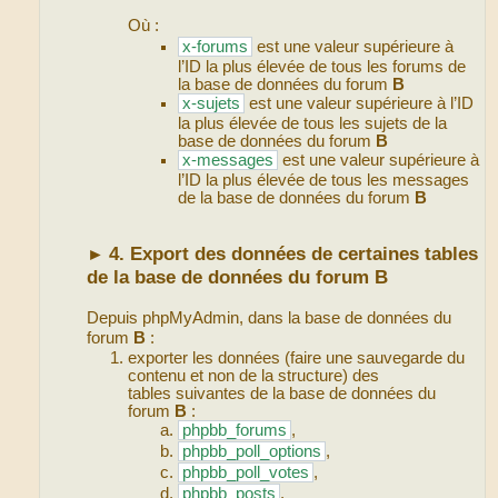
forum_last_post_id = x-messages;
Où :
UPDATE phpbb_poll_options SET
topic_id = topic_id + x-sujets;
x-forums
est une valeur supérieure à
UPDATE phpbb_poll_votes SET
l’ID la plus élevée de tous les forums de
topic_id = topic_id + x-sujets;
la base de données du forum
B
UPDATE phpbb_posts SET post_id =
x-sujets
est une valeur supérieure à l’ID
post_id + x-messages, topic_id =
la plus élevée de tous les sujets de la
topic_id + x-sujets, forum_id =
base de données du forum
B
forum_id + x-forums;
x-messages
est une valeur supérieure à
UPDATE phpbb_topics SET topic_id
l’ID la plus élevée de tous les messages
= topic_id + x-sujets, forum_id
de la base de données du forum
B
= forum_id + x-forums,
topic_first_post_id =
4. Export des données de certaines tables
topic_first_post_id + x-
►
messages, topic_last_post_id =
de la base de données du forum B
topic_last_post_id + x-messages;
UPDATE phpbb_topics_posted SET
Depuis phpMyAdmin, dans la base de données du
topic_id = topic_id + x-sujets;
forum
B
:
exporter les données (faire une sauvegarde du
contenu et non de la structure) des
tables suivantes de la base de données du
forum
B
:
phpbb_forums
,
phpbb_poll_options
,
phpbb_poll_votes
,
phpbb_posts
,