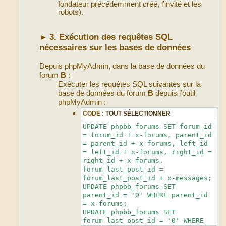
fondateur précédemment créé, l’invité et les
robots).
3. Exécution des requêtes SQL
►
nécessaires sur les bases de données
Depuis phpMyAdmin, dans la base de données du
forum
B
:
Exécuter les requêtes SQL suivantes sur la
base de données du forum
B
depuis l’outil
phpMyAdmin :
CODE :
TOUT SÉLECTIONNER
UPDATE phpbb_forums SET forum_id
= forum_id + x-forums, parent_id
= parent_id + x-forums, left_id
= left_id + x-forums, right_id =
right_id + x-forums,
forum_last_post_id =
forum_last_post_id + x-messages;
UPDATE phpbb_forums SET
parent_id = '0' WHERE parent_id
= x-forums;
UPDATE phpbb_forums SET
forum_last_post_id = '0' WHERE