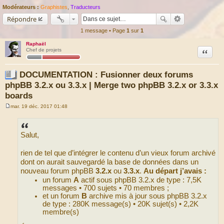
Modérateurs :
Graphistes
,
Traducteurs
Répondre
1 message • Page
1
sur
1
Raphaël
Citation
Chef de projets
DOCUMENTATION : Fusionner deux forums
phpBB 3.2.x ou 3.3.x | Merge two phpBB 3.2.x or 3.3.x
boards
mar. 19 déc. 2017 01:48
M
e
s
s
Salut,
a
g
e
rien de tel que d’intégrer le contenu d’un vieux forum archivé
dont on aurait sauvegardé la base de données dans un
nouveau forum phpBB
3.2.x
ou
3.3.x
.
Au départ j’avais :
un forum
A
actif sous phpBB 3.2.x de type : 7,5K
messages • 700 sujets • 70 membres ;
et un forum
B
archive mis à jour sous phpBB 3.2.x
de type : 280K message(s) • 20K sujet(s) • 2,2K
membre(s)