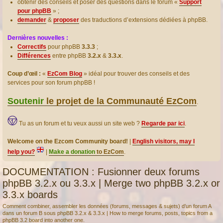
obtenir des conseils et poser des questions dans le forum «
Support
pour phpBB
» ;
demander
&
proposer
des traductions d’extensions dédiées à phpBB.
Dernières nouvelles :
Correctifs
pour phpBB
3.3.3
;
Différences
entre phpBB
3.2.x
&
3.3.x
.
Coup d’œil :
«
EzCom Blog
» idéal pour trouver des conseils et des
services pour son forum phpBB !
Soutenir
le projet de la Communauté EzCom
.
Tu as un forum et tu veux aussi un site web ?
Regarde par ici
.
Welcome on the Ezcom Community board!
|
English visitors, may I
help you?
|
Make a donation
to EzCom
.
DOCUMENTATION : Fusionner deux forums
phpBB 3.2.x ou 3.3.x | Merge two phpBB 3.2.x or
3.3.x boards
Comment combiner, assembler les données (forums, messages & sujets) d’un forum A
dans un forum B sous phpBB 3.2.x & 3.3.x | How to merge forums, posts, topics from a
phpBB 3.2 board into another one.