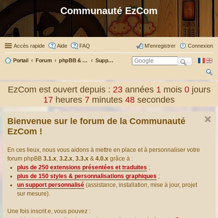
Communauté EzCom
Accès rapide
Aide
FAQ
M’enregistrer
Connexion
Portail
Forum
phpBB & Co
Support pour phpBB
ec
EzCom est ouvert depuis :
23
années
1
mois
0
jours
her
17
heures
7
minutes
49
secondes
ch
Bienvenue sur le forum de la Communauté
er
EzCom !
En ces lieux, nous vous aidons à mettre en place et à personnaliser votre
forum phpBB
3.1.x
,
3.2.x
,
3.3.x
&
4.0.x
grâce à :
plus de 250 extensions présentées et traduites
;
plus de 150 styles & personnalisations graphiques
;
un support personnalisé
(assistance, installation, mise à jour, projet
sur mesure).
Une fois inscrit.e, vous pouvez :