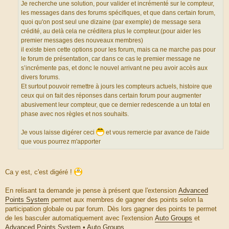
r
Je recherche une solution, pour valider et incrémenté sur le compteur,
c
les messages dans des forums spécifiques, et que dans certain forum,
e
quoi qu'on post seul une dizaine (par exemple) de message sera
d
crédité, au delà cela ne créditera plus le compteur.(pour aider les
u
premier messages des nouveaux membres)
m
il existe bien cette options pour les forum, mais ca ne marche pas pour
e
le forum de présentation, car dans ce cas le premier message ne
s
s’incrémente pas, et donc le nouvel arrivant ne peu avoir accès aux
s
divers forums.
a
Et surtout pouvoir remettre à jours les compteurs actuels, histoire que
g
ceux qui on fait des réponses dans certain forum pour augmenter
e
abusivement leur compteur, que ce dernier redescende a un total en
phase avec nos règles et nos souhaits.
Je vous laisse digérer ceci
et vous remercie par avance de l'aide
que vous pourrez m'apporter
Ca y est, c'est digéré !
En relisant ta demande je pense à présent que l'extension
Advanced
Points System
permet aux membres de gagner des points selon la
participation globale ou par forum. Dès lors gagner des points te permet
de les basculer automatiquement avec l'extension
Auto Groups
et
Advanced Points System • Auto Groups
.