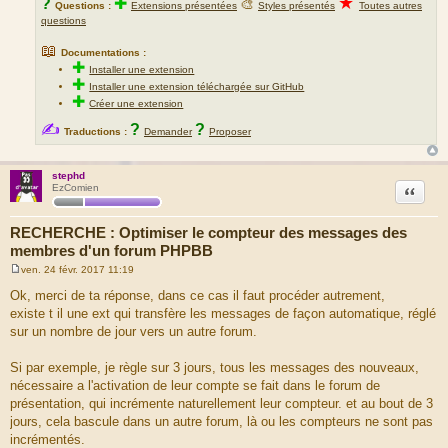
★
?
✚
🎨
Questions :
Extensions présentées
Styles présentés
Toutes autres
questions
📖
Documentations :
✚
Installer une extension
✚
Installer une extension téléchargée sur GitHub
✚
Créer une extension
✍
?
?
Traductions :
Demander
Proposer
stephd
Citation
EzComien
RECHERCHE : Optimiser le compteur des messages des
membres d'un forum PHPBB
ven. 24 févr. 2017 11:19
M
e
Ok, merci de ta réponse, dans ce cas il faut procéder autrement,
s
existe t il une ext qui transfère les messages de façon automatique, réglé
s
a
sur un nombre de jour vers un autre forum.
g
e
Si par exemple, je règle sur 3 jours, tous les messages des nouveaux,
nécessaire a l'activation de leur compte se fait dans le forum de
présentation, qui incrémente naturellement leur compteur. et au bout de 3
jours, cela bascule dans un autre forum, là ou les compteurs ne sont pas
incrémentés.