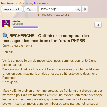
Modérateurs :
Graphistes
,
Traducteurs
Répondre
5 messages • Page
1
sur
1
stephd
Citation
EzComien
RECHERCHE : Optimiser le compteur des
messages des membres d'un forum PHPBB
dim. 19 févr. 2017 14:46
M
e
Bonjour,
s
s
a
Voilà, sur notre forum de modelistes, nous sommes confronté à une
g
problématique.
e
l'impression 3D et les fichiers 3D sont une aubaine pour le modelisme.
Et oui on peut imaginer bien des choses, suffit juste de le dessiner et
l'imprimer.
C'est genial....
Mais voilà, le problème, comme partout, les fichier mis a disposition des
membres pour d'autre membres attirent une espèce fortement développé,
les fameux membres parasites, qui viennent prendre tout ce qu'ils
peuvent, sans un merci, sans contribuer et sans partage, et jamais un