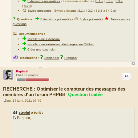
✚
Extensions présentées
-
Extensions existantes (
3.1.x
|
3.2.x
|
3.3.x
|
4.0.x
)
🎨
Styles présentés
- Styles existants (
3.1.x
|
3.2.x
|
3.3.x
|
4.0.x
)
★
?
✚
🎨
Questions :
Extensions présentées
Styles présentés
Toutes autres
questions
📖
Documentations :
✚
Installer une extension
✚
Installer une extension téléchargée sur GitHub
✚
Créer une extension
✍
?
?
Traductions :
Demander
Proposer
Raphaël
Citation
Chef de projets
RECHERCHE : Optimiser le compteur des messages des
membres d'un forum PHPBB
Question traitée
jeu. 14 janv. 2021 07:49
M
e
s
stephd
a écrit :
s
Bonjour,
a
S
g
e
o
...
u