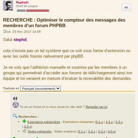
Raphaël
Citation
Chef de projets
RECHERCHE : Optimiser le compteur des messages des
membres d'un forum PHPBB
lun. 20 févr. 2017 14:38
M
e
Salut
stephd
,
s
s
a
cela n’existe pas un tel système que ce soit sous forme d’extension ou
g
avec les outils fournis nativement par phpBB.
e
Je ne vois que l’adhésion manuelle et soumise par les membres à un
groupe qui permettrait d’accéder aux forums de téléchargement ainsi ton
équipe et toi seraient en mesure d’évaluer la recevabilité des demandes.
Traduire en
Tu as un forum et tu veux aussi un site web ?
Regarde par ici
.
🔍
Recherches :
✚
Extensions présentées
-
Extensions existantes (
3.1.x
|
3.2.x
|
3.3.x
|
4.0.x
)
🎨
Styles présentés
- Styles existants (
3.1.x
|
3.2.x
|
3.3.x
|
4.0.x
)