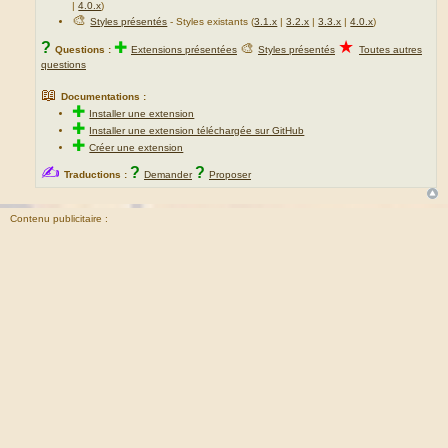
|
4.0.x
)
🎨
Styles présentés
- Styles existants (
3.1.x
|
3.2.x
|
3.3.x
|
4.0.x
)
★
?
✚
🎨
Questions :
Extensions présentées
Styles présentés
Toutes autres
questions
📖
Documentations :
✚
Installer une extension
✚
Installer une extension téléchargée sur GitHub
✚
Créer une extension
✍
?
?
Traductions :
Demander
Proposer
Contenu publicitaire :