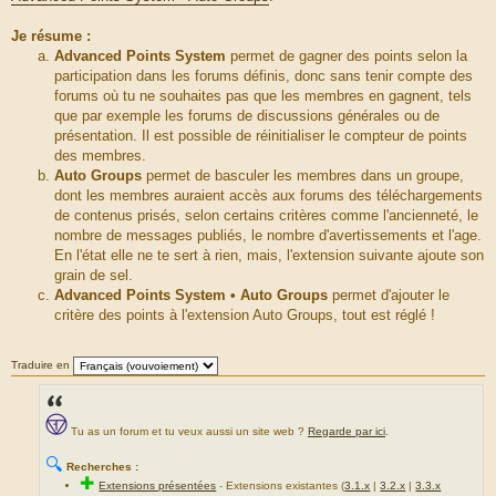
Je résume :
Advanced Points System
permet de gagner des points selon la
participation dans les forums définis, donc sans tenir compte des
forums où tu ne souhaites pas que les membres en gagnent, tels
que par exemple les forums de discussions générales ou de
présentation. Il est possible de réinitialiser le compteur de points
des membres.
Auto Groups
permet de basculer les membres dans un groupe,
dont les membres auraient accès aux forums des téléchargements
de contenus prisés, selon certains critères comme l'ancienneté, le
nombre de messages publiés, le nombre d'avertissements et l'age.
En l'état elle ne te sert à rien, mais, l'extension suivante ajoute son
grain de sel.
Advanced Points System • Auto Groups
permet d'ajouter le
critère des points à l'extension Auto Groups, tout est réglé !
Traduire en
Tu as un forum et tu veux aussi un site web ?
Regarde par ici
.
🔍
Recherches :
✚
Extensions présentées
-
Extensions existantes (
3.1.x
|
3.2.x
|
3.3.x