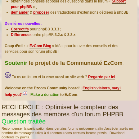
obtenir des conseils et poser des questions dans le forum «
Support
pour phpBB
» ;
demander
&
proposer
des traductions d’extensions dédiées à phpBB.
Dernières nouvelles :
Correctifs
pour phpBB
3.3.3
;
Différences
entre phpBB
3.2.x
&
3.3.x
.
Coup d’œil :
«
EzCom Blog
» idéal pour trouver des conseils et des
services pour son forum phpBB !
Soutenir
le projet de la Communauté EzCom
.
Tu as un forum et tu veux aussi un site web ?
Regarde par ici
.
Welcome on the Ezcom Community board!
|
English visitors, may I
help you?
|
Make a donation
to EzCom
.
RECHERCHE : Optimiser le compteur des
messages des membres d'un forum PHPBB
Question traitée
Récompenser la participation dans certains forums uniquement afin d'accéder après un
nombre de messages utiles à du contenu dans certains forums privés | Download
contents by points.