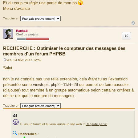
Et du coup ca règle une partie de mon pb
.
Merci d'avance
Traduire en
Raphaël
Citation
Chef de projets
RECHERCHE : Optimiser le compteur des messages des
membres d'un forum PHPBB
ven. 24 févr. 2017 12:52
M
e
Salut,
s
s
a
non je ne connais pas une telle extension, cela étant tu as l’extension
g
présentée sur le
viewtopic.php?f=11&t=29
qui permet de faire basculer
e
(d’ajouter) tout membre à un groupe automatique selon certains critères à
définir (tel que le nombre de messages).
Traduire en
Tu as un forum et tu veux aussi un site web ?
Regarde par ici
.
🔍
Recherches :