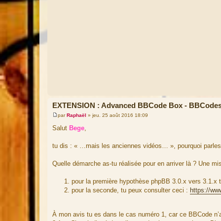
EXTENSION : Advanced BBCode Box - BBCodes
par
Raphaël
»
jeu. 25 août 2016 18:09
M
e
Salut
Bege
,
s
s
a
tu dis : « …mais les anciennes vidéos… », pourquoi parles
g
e
Quelle démarche as-tu réalisée pour en arriver là ? Une mi
pour la première hypothèse phpBB 3.0.x vers 3.1.x t
pour la seconde, tu peux consulter ceci :
https://ww
À mon avis tu es dans le cas numéro 1, car ce BBCode n’a 