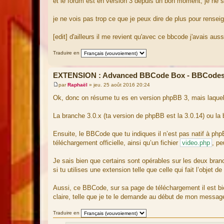
et le forum est en version 3 depuis un bon moment, je ne s
je ne vois pas trop ce que je peux dire de plus pour rense
[edit] d'ailleurs il me revient qu'avec ce bbcode j'avais aussi
Traduire en
EXTENSION : Advanced BBCode Box - BBCodes
par
Raphaël
»
jeu. 25 août 2016 20:24
M
e
Ok, donc on résume tu es en version phpBB 3, mais laquel
s
s
a
La branche 3.0.x (ta version de phpBB est la 3.0.14) ou la b
g
e
Ensuite, le BBCode que tu indiques il n’est pas natif à p
téléchargement officielle, ainsi qu’un fichier
video.php
, pe
Je sais bien que certains sont opérables sur les deux bran
si tu utilises une extension telle que celle qui fait l’obje
Aussi, ce BBCode, sur sa page de téléchargement il est bie
claire, telle que je te le demande au début de mon messag
Traduire en