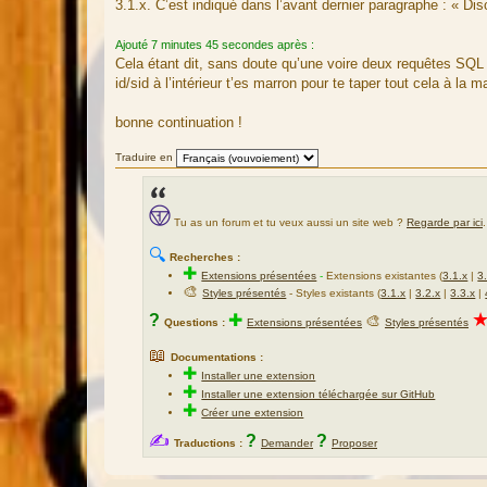
3.1.x. C’est indiqué dans l’avant dernier paragraphe : « Di
Ajouté 7 minutes 45 secondes après :
Cela étant dit, sans doute qu’une voire deux requêtes SQL
id/sid à l’intérieur t’es marron pour te taper tout cela à la m
bonne continuation !
Traduire en
Tu as un forum et tu veux aussi un site web ?
Regarde par ici
.
🔍
Recherches :
✚
Extensions présentées
-
Extensions existantes (
3.1.x
|
3
🎨
Styles présentés
- Styles existants (
3.1.x
|
3.2.x
|
3.3.x
|
?
✚
🎨
Questions :
Extensions présentées
Styles présentés
📖
Documentations :
✚
Installer une extension
✚
Installer une extension téléchargée sur GitHub
✚
Créer une extension
✍
?
?
Traductions :
Demander
Proposer