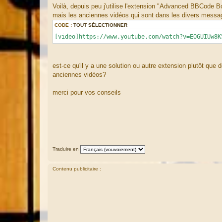
g
Voilà, depuis peu j'utilise l'extension "Advanced BBCode 
e
mais les anciennes vidéos qui sont dans les divers messag
CODE :
TOUT SÉLECTIONNER
[video]https://www.youtube.com/watch?v=EOGUIUw8K
est-ce qu'il y a une solution ou autre extension plutôt que
anciennes vidéos?
merci pour vos conseils
Traduire en
Contenu publicitaire :