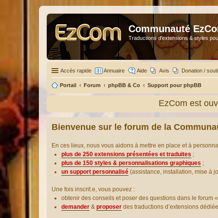
Communauté EzC
Traductions d'extensions & styles pou
Accès rapide
Annuaire
Aide
Avis
Donation / sout
Portail
Forum
phpBB & Co
Support pour phpBB
EzCom est ouve
Bienvenue sur le forum de la Communa
En ces lieux, nous vous aidons à mettre en place et à personn
plus de 250 extensions présentées et traduites
;
plus de 150 styles & personnalisations graphiques
;
un support personnalisé
(assistance, installation, mise à j
Une fois inscrit.e, vous pouvez :
obtenir des conseils et poser des questions dans le forum «
demander
&
proposer
des traductions d’extensions dédié