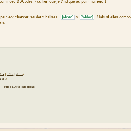
scontinued BBCodes » du lien que je t’indique au point numéro 1.
 peuvent changer tes deux balises :
[video]
&
[/video]
. Mais si elles compo
ain.
.2.x
|
3.3.x
|
4.0.x
)
4.0.x
)
★
Toutes autres questions