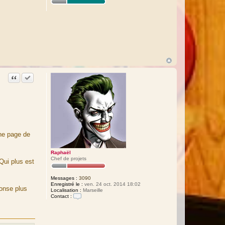
Citation
Accepter cette réponse
une page de
Raphaël
Chef de projets
Qui plus est
Messages :
3090
Enregistré le :
ven. 24 oct. 2014 18:02
ponse plus
Localisation :
Marseille
Contact :
C
o
n
t