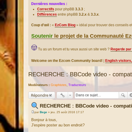
Dernières nouvelles :
Correctifs
pour phpBB
3.3.3
;
Différences
entre phpBB
3.2.x
&
3.3.x
.
Coup d’œil :
«
EzCom Blog
» idéal pour trouver des conseils 
Soutenir
le projet de la Communauté 
Tu as un forum et tu veux aussi un site web ?
Regarde par 
Welcome on the Ezcom Community board!
|
English visitors
RECHERCHE : BBCode video - compatib
Modérateurs :
Graphistes
,
Traducteurs
Répondre
RECHERCHE : BBCode video - compatib
par
Bege
»
jeu. 25 août 2016 17:17
M
e
Bonjour à tous,
s
J'espère poster au bon endroit?
s
a