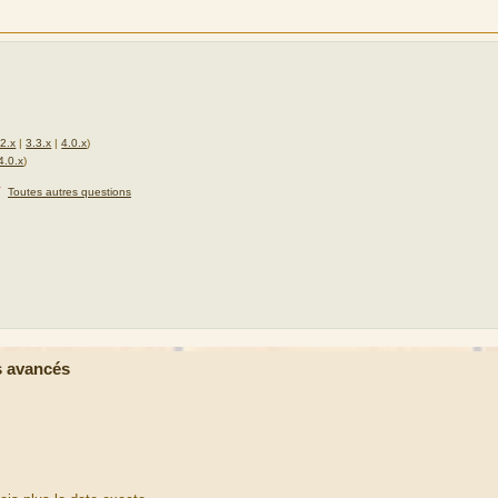
.2.x
|
3.3.x
|
4.0.x
)
4.0.x
)
★
Toutes autres questions
 avancés