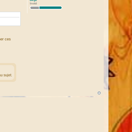
Invité
ner ces
 sujet.