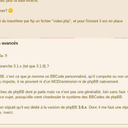
ais plus la date exacte,
igner?
 du transférer par ftp un fichier "video.php", et pour l'instant il est en place
 avancés
le ?!
ranche 3.1.x (tel que 3.1.9) ?
hpBB, c’est ce que je nomme un BBCode personnalisé, qu’il comporte ou non 
u importe, il ne provient ni d’un MOD/extension ni de phpBB nativement.
ches de phpBB dont je parle mais ce n’est pas une généralité, loin sans faut. 
t de ce sujet, puisqu’elle vient chanbouler le système des BBCodes de phpBB.
n stipulé qu’il est dédié à la version de phpBB
3.0.x
. Donc il me faut une ré
e, merci.