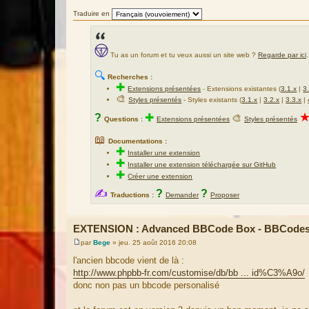
Traduire en
Tu as un forum et tu veux aussi un site web ?
Regarde par ici
.
🔍
Recherches :
✚
Extensions présentées
-
Extensions existantes (
3.1.x
|
3
🎨
Styles présentés
- Styles existants (
3.1.x
|
3.2.x
|
3.3.x
|
?
✚
🎨
Questions :
Extensions présentées
Styles présentés
📖
Documentations :
✚
Installer une extension
✚
Installer une extension téléchargée sur GitHub
✚
Créer une extension
✍
?
?
Traductions :
Demander
Proposer
EXTENSION : Advanced BBCode Box - BBCodes
par
Bege
»
jeu. 25 août 2016 20:08
M
e
l'ancien bbcode vient de là :
s
http://www.phpbb-fr.com/customise/db/bb ... id%C3%A9o/
s
a
donc non pas un bbcode personalisé
g
e