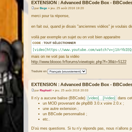
EXTENSION : Advanced BBCode Box - BBCodes
par
Bege
»
jeu. 25 août 2016 19:20
M
e
merci pour ta réponse,
s
s
a
en fait oui, quand je disais "anciennes vidéos" je voulais d
g
e
voilà par exemple un sujet ou on voit bien apparaitre
CODE :
TOUT SÉLECTIONNER
[video]https://www.youtube.com/watch?v=j1XrYbIEQ
mais on ne voit pas la vidéo
http://www.bloooo.fr/forums/viewtopic.php?f=38&t=5122
Traduire en
EXTENSION : Advanced BBCode Box - BBCodes
par
Raphaël
»
jeu. 25 août 2016 20:03
M
e
Il n’y a aucune balise (BBCode)
[video]…[/video]
dans cet
s
un MOD provenant de phpBB 3.0.x voire 2.0.x ;
s
a
une autre extension ;
g
un BBCode personnalisé ;
e
etc..
D’où mes questions. Si tu n’y réponds pas, nous n’allons