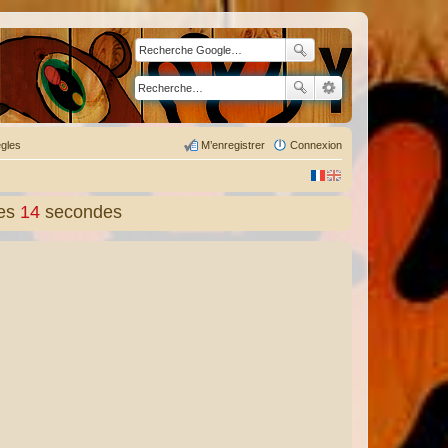
gles
M’enregistrer
Connexion
es
15
secondes