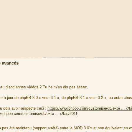
 avancés
-tu d’anciennes vidéos ? Tu ne m’en dis pas assez.
se à jour de phpBB 3.0.x vers 3.1.x, de phpBB 3.1.x vers 3.2.x, ou autre cho
u dois avoir respecté ceci :
https://www.phpbb.com/customise/db/exte ... x/f
w.phpbb.com/customise/db/exte ... x/faq/2011
.
pas été maintenu (support arrêté) entre le MOD 3.0.x et son équivalent en e