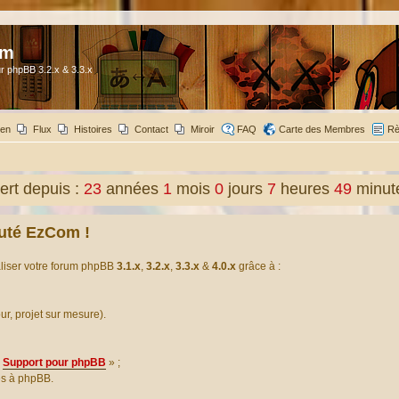
om
r phpBB 3.2.x & 3.3.x
ien
Flux
Histoires
Contact
Miroir
FAQ
Carte des Membres
Rè
rt depuis :
23
années
1
mois
0
jours
7
heures
49
minut
uté EzCom !
aliser votre forum phpBB
3.1.x
,
3.2.x
,
3.3.x
&
4.0.x
grâce à :
our, projet sur mesure).
Support pour phpBB
» ;
es à phpBB.