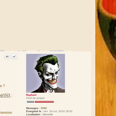
Citation
Accepter cette réponse
se ?
aq/1521
;
Raphaël
Chef de projets
Messages :
3090
Enregistré le :
ven. 24 oct. 2014 18:02
xtension
Localisation :
Marseille