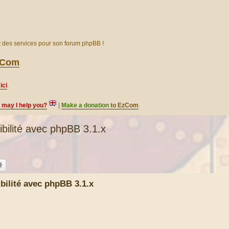
et des services pour son forum phpBB !
EzCom
.
ici
.
, may I help you?
|
Make a donation
to EzCom
.
ilité avec phpBB 3.1.x
ilité avec phpBB 3.1.x