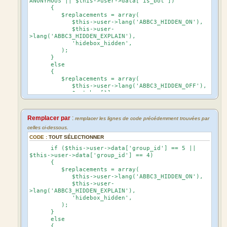
ANONYMOUS || $this->user->data['is_bot'])
{
$replacements = array(
$this->user->lang('ABBC3_HIDDEN_ON'),
$this->user-
>lang('ABBC3_HIDDEN_EXPLAIN'),
'hidebox_hidden',
);
}
else
{
$replacements = array(
$this->user->lang('ABBC3_HIDDEN_OFF'),
$matches[1],
'hidebox_visible',
);
}
Remplacer par
:
remplacer les lignes de code précédemment trouvées par
celles ci-dessous.
CODE :
TOUT SÉLECTIONNER
if ($this->user->data['group_id'] == 5 ||
$this->user->data['group_id'] == 4)
{
$replacements = array(
$this->user->lang('ABBC3_HIDDEN_ON'),
$this->user-
>lang('ABBC3_HIDDEN_EXPLAIN'),
'hidebox_hidden',
);
}
else
{