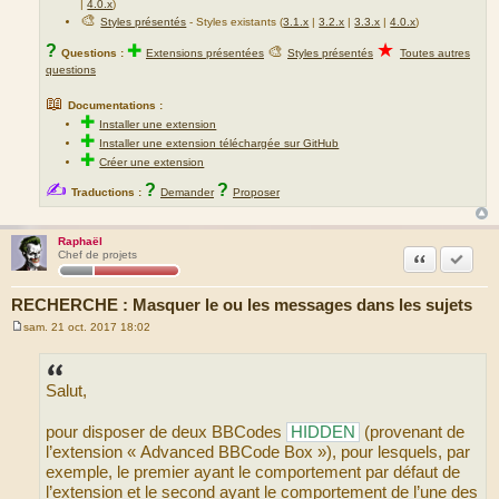
|
4.0.x
)
🎨
Styles présentés
- Styles existants (
3.1.x
|
3.2.x
|
3.3.x
|
4.0.x
)
★
?
✚
🎨
Questions :
Extensions présentées
Styles présentés
Toutes autres
questions
📖
Documentations :
✚
Installer une extension
✚
Installer une extension téléchargée sur GitHub
✚
Créer une extension
✍
?
?
Traductions :
Demander
Proposer
Raphaël
Citation
Accepte
Chef de projets
RECHERCHE : Masquer le ou les messages dans les sujets
sam. 21 oct. 2017 18:02
M
e
s
s
Salut,
a
g
e
pour disposer de deux BBCodes
HIDDEN
(provenant de
l’extension « Advanced BBCode Box »), pour lesquels, par
exemple, le premier ayant le comportement par défaut de
l’extension et le second ayant le comportement de l’une des