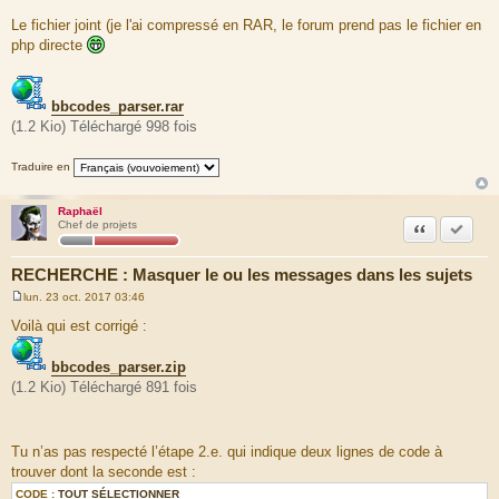
>get( ) ...\ContainerAwareEventDispatcher.php:183
Le fichier joint (je l'ai compressé en RAR, le forum prend pas le fichier en
26 5.1243 30266136
php directe
Symfony\Component\DependencyInjection\ContainerBuilder-
>createService( ) ...\ContainerBuilder.php:476
27 5.1243 30266952
Symfony\Component\DependencyInjection\ContainerBuilder-
bbcodes_parser.rar
>resolveServices( ) ...\ContainerBuilder.php:905
(1.2 Kio) Téléchargé 998 fois
28 5.1243 30267688
Symfony\Component\DependencyInjection\ContainerBuilder-
>resolveServices( ) ...\ContainerBuilder.php:990
Traduire en
29 5.1243 30267784
Symfony\Component\DependencyInjection\ContainerBuilder-
Raphaël
>get( ) ...\ContainerBuilder.php:993
Citation
Accepte
Chef de projets
30 5.1243 30268088
Symfony\Component\DependencyInjection\ContainerBuilder-
>createService( ) ...\ContainerBuilder.php:476
RECHERCHE : Masquer le ou les messages dans les sujets
31 5.1243 30268848 __construct ( )
...\ContainerBuilder.php:934
lun. 23 oct. 2017 03:46
M
32 5.1243 30269136 spl_autoload_call ( )
e
Voilà qui est corrigé :
...\ContainerBuilder.php:934
s
33 5.1253 30269504 phpbb\class_loader->load_class( )
s
a
...\ContainerBuilder.php:934
bbcodes_parser.zip
g
(1.2 Kio) Téléchargé 891 fois
e
Tu n’as pas respecté l’étape 2.e. qui indique deux lignes de code à
trouver dont la seconde est :
CODE :
TOUT SÉLECTIONNER