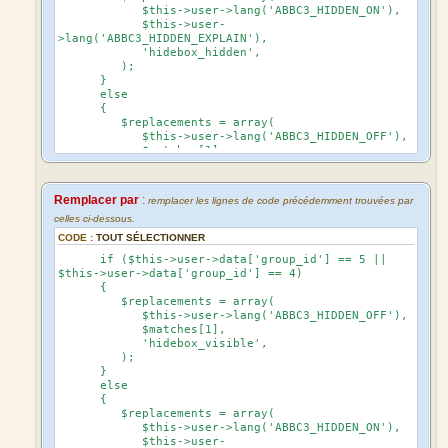
$this->user->lang('ABBC3_HIDDEN_ON'),
$this->user-
>lang('ABBC3_HIDDEN_EXPLAIN'),
'hidebox_hidden',
);
}
else
{
$replacements = array(
$this->user->lang('ABBC3_HIDDEN_OFF'),
$matches[1],
'hidebox_visible',
);
}
Remplacer par
:
remplacer les lignes de code précédemment trouvées par
celles ci-dessous.
CODE :
TOUT SÉLECTIONNER
if ($this->user->data['group_id'] == 5 ||
$this->user->data['group_id'] == 4)
{
$replacements = array(
$this->user->lang('ABBC3_HIDDEN_OFF'),
$matches[1],
'hidebox_visible',
);
}
else
{
$replacements = array(
$this->user->lang('ABBC3_HIDDEN_ON'),
$this->user-