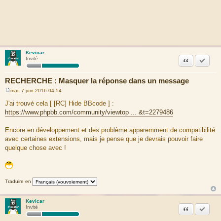
Kevicar
Citation
Accepte
Invité
RECHERCHE : Masquer la réponse dans un message
mar. 7 juin 2016 04:54
M
e
J'ai trouvé cela [ [RC] Hide BBcode ] :
s
https://www.phpbb.com/community/viewtop ... &t=2279486
s
a
g
Encore en développement et des problème apparemment de compatibilité
e
avec certaines extensions, mais je pense que je devrais pouvoir faire
quelque chose avec !
Traduire en
Kevicar
Citation
Accepte
Invité