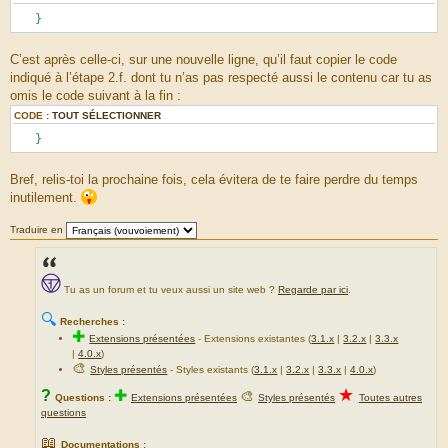
}
C’est après celle-ci, sur une nouvelle ligne, qu’il faut copier le code
indiqué à l’étape 2.f. dont tu n’as pas respecté aussi le contenu car tu as
omis le code suivant à la fin :
CODE :
TOUT SÉLECTIONNER
}
Bref, relis-toi la prochaine fois, cela évitera de te faire perdre du temps
inutilement.
Traduire en
Tu as un forum et tu veux aussi un site web ?
Regarde par ici
.
🔍
Recherches :
✚
Extensions présentées
-
Extensions existantes (
3.1.x
|
3.2.x
|
3.3.x
|
4.0.x
)
🎨
Styles présentés
- Styles existants (
3.1.x
|
3.2.x
|
3.3.x
|
4.0.x
)
★
?
✚
🎨
Questions :
Extensions présentées
Styles présentés
Toutes autres
questions
📖
Documentations :