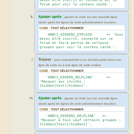
devez être inscrit et connecté sur ce
forum pour voir le contenu caché.',
Ajouter après
:
ajouter ce code sur une nouvelle ligne,
située après les lignes de code précédemment trouvées.
CODE :
TOUT SÉLECTIONNER
'ABBC3_HIDDEN2_EXPLAIN' => 'Vous
devez être inscrit, connecté sur ce
forum et faire partie de certains
groupes pour voir le contenu caché.',
Trouver
:
peut correspondre à un résultat partiel dans une
ligne de code ou à une ligne de code entière.
CODE :
TOUT SÉLECTIONNER
'ABBC3_HIDDEN_HELPLINE' =>
'Masquer aux invités :
[hidden]text[/hidden]',
Ajouter après
:
ajouter ce code sur une nouvelle ligne,
située après les lignes de code précédemment trouvées.
CODE :
TOUT SÉLECTIONNER
'ABBC3_HIDDEN2_HELPLINE' =>
'Masquer à tous sauf certains groupes :
[hidden2]text[/hidden2]',