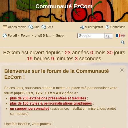
Communauté EzCom
Accès rapide
Aide
FAQ
M’enregistrer
Connexion
Portail
Forum
phpBB & Co
Support pour phpBB
ec
EzCom est ouvert depuis :
23
années
0
mois
30
jours
her
19
heures
9
minutes
5
secondes
ch
Bienvenue sur le forum de la Communauté
er
EzCom !
En ces lieux, nous vous aidons à mettre en place et à personnaliser votre
forum phpBB
3.1.x
,
3.2.x
,
3.3.x
&
4.0.x
grâce à :
plus de 250 extensions présentées et traduites
;
plus de 150 styles & personnalisations graphiques
;
un support personnalisé
(assistance, installation, mise à jour, projet
sur mesure).
Une fois inscrit.e, vous pouvez :