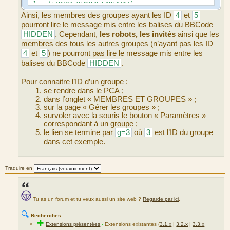
>lang('ABBC3_HIDDEN_EXPLAIN'),
'hidebox_hidden',
Ainsi, les membres des groupes ayant les ID
4
et
5
);
pourront lire le message mis entre les balises du BBCode
}
HIDDEN
. Cependant,
les robots, les invités
ainsi que les
membres des tous les autres groupes (n’ayant pas les ID
4
et
5
) ne pourront pas lire le message mis entre les
balises du BBCode
HIDDEN
.
Pour connaitre l’ID d’un groupe :
se rendre dans le PCA ;
dans l’onglet « MEMBRES ET GROUPES » ;
sur la page « Gérer les groupes » ;
survoler avec la souris le bouton « Paramètres »
correspondant à un groupe ;
le lien se termine par
g=3
où
3
est l’ID du groupe
dans cet exemple.
Traduire en
Tu as un forum et tu veux aussi un site web ?
Regarde par ici
.
🔍
Recherches :
✚
Extensions présentées
-
Extensions existantes (
3.1.x
|
3.2.x
|
3.3.x