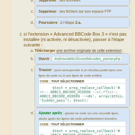
Supprimer
: ses données
Supprimer
: ses fichiers sur son espace FTP
Poursuivre
: à l’étape
2.a.
si l’extension « Advanced BBCode Box 3 » n’est pas
installée (ni activée, ni désactivée), passer à l’étape
suivante :
Télécharger
une archive originale de cette extension
;
Ouvrir
:
./ext/vse/abbc3/core/bbcodes_parser.php
Trouver
:
peut correspondre à un résultat partiel dans une
ligne de code ou à une ligne de code entière.
CODE :
TOUT SÉLECTIONNER
$text = preg_replace_callback('#
<!-- ABBC3_BBCODE_HIDDEN -->(.*?)<!--
ABBC3_BBCODE_HIDDEN -->#s', array($this,
'hidden_pass'), $text);
Ajouter après
:
ajouter ce code sur une nouvelle ligne,
située après les lignes de code précédemment trouvées.
CODE :
TOUT SÉLECTIONNER
$text = preg_replace_callback('#