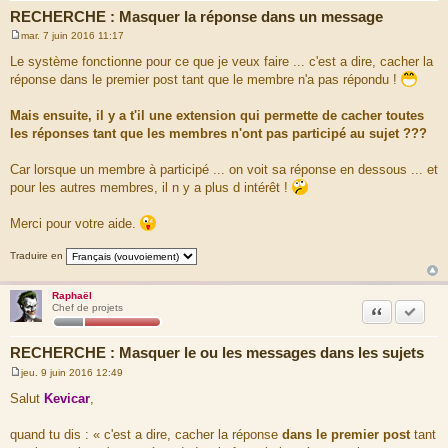
RECHERCHE : Masquer la réponse dans un message
mar. 7 juin 2016 11:17
M
e
Le système fonctionne pour ce que je veux faire ... c'est a dire, cacher la
s
réponse dans le premier post tant que le membre n'a pas répondu !
s
a
g
Mais ensuite, il y a t'il une extension qui permette de cacher toutes
e
les réponses tant que les membres n'ont pas participé au sujet ???
Car lorsque un membre à participé ... on voit sa réponse en dessous ... et
pour les autres membres, il n y a plus d intérêt !
Merci pour votre aide.
Traduire en
Raphaël
Citation
Accepte
Chef de projets
RECHERCHE : Masquer le ou les messages dans les sujets
jeu. 9 juin 2016 12:49
M
e
Salut
Kevicar
,
s
s
a
quand tu dis : « c'est a dire, cacher la réponse
dans le premier post
tant
g