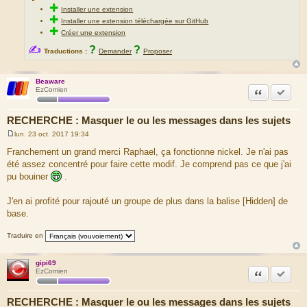
✚
Installer une extension
✚
Installer une extension téléchargée sur GitHub
✚
Créer une extension
✍
?
?
Traductions :
Demander
Proposer
Beaware
Citation
Accepte
EzComien
RECHERCHE : Masquer le ou les messages dans les sujets
lun. 23 oct. 2017 19:34
M
e
Franchement un grand merci Raphael, ça fonctionne nickel. Je n'ai pas
s
été assez concentré pour faire cette modif. Je comprend pas ce que j'ai
s
a
pu bouiner
.
g
e
J'en ai profité pour rajouté un groupe de plus dans la balise [Hidden] de
base.
Traduire en
gipi69
Citation
Accepte
EzComien
RECHERCHE : Masquer le ou les messages dans les sujets