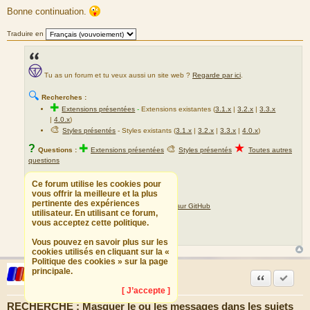
Bonne continuation.
Traduire en
Tu as un forum et tu veux aussi un site web ?
Regarde par ici
.
🔍
Recherches :
✚
Extensions présentées
-
Extensions existantes (
3.1.x
|
3.2.x
|
3.3.x
|
4.0.x
)
🎨
Styles présentés
- Styles existants (
3.1.x
|
3.2.x
|
3.3.x
|
4.0.x
)
★
?
✚
🎨
Questions :
Extensions présentées
Styles présentés
Toutes autres
questions
📖
Documentations :
Ce forum utilise les cookies pour
✚
vous offrir la meilleure et la plus
Installer une extension
✚
pertinente des expériences
Installer une extension téléchargée sur GitHub
utilisateur. En utilisant ce forum,
✚
Créer une extension
vous acceptez cette politique.
✍
?
?
Traductions :
Demander
Proposer
Vous pouvez en savoir plus sur les
cookies utilisés en cliquant sur la «
Politique des cookies » sur la page
Beaware
principale.
Citation
Accepte
EzComien
[ J’accepte ]
RECHERCHE : Masquer le ou les messages dans les sujets