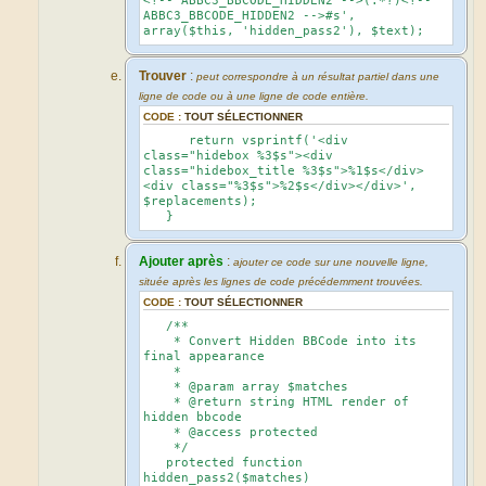
<!-- ABBC3_BBCODE_HIDDEN2 -->(.*?)<!--
ABBC3_BBCODE_HIDDEN2 -->#s',
array($this, 'hidden_pass2'), $text);
Trouver
:
peut correspondre à un résultat partiel dans une
ligne de code ou à une ligne de code entière.
CODE :
TOUT SÉLECTIONNER
return vsprintf('<div
class="hidebox %3$s"><div
class="hidebox_title %3$s">%1$s</div>
<div class="%3$s">%2$s</div></div>',
$replacements);
}
Ajouter après
:
ajouter ce code sur une nouvelle ligne,
située après les lignes de code précédemment trouvées.
CODE :
TOUT SÉLECTIONNER
/**
* Convert Hidden BBCode into its
final appearance
*
* @param array $matches
* @return string HTML render of
hidden bbcode
* @access protected
*/
protected function
hidden_pass2($matches)