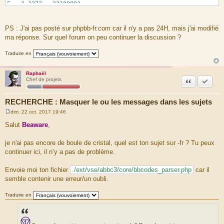
5 3.3372 22100992
Symfony\Component\EventDispatcher\EventDispatcher-
>dispatch( ) ...\dispatcher.php:60
6 3.3372 22100896
PS : J'ai pas posté sur phpbb-fr.com car il n'y a pas 24H, mais j'ai modifié
Symfony\Component\EventDispatcher\ContainerAwareEventDispat
ma réponse. Sur quel forum on peu continuer la discussion ?
cher->getListeners( ) ...\EventDispatcher.php:45
7 3.3372 22100896
Traduire en
Symfony\Component\EventDispatcher\ContainerAwareEventDispat
cher->lazyLoad( )
...\ContainerAwareEventDispatcher.php:128
Raphaël
8 3.3712 24680224
Citation
Accepte
Chef de projets
Symfony\Component\DependencyInjection\ContainerBuilder-
>get( ) ...\ContainerAwareEventDispatcher.php:183
RECHERCHE : Masquer le ou les messages dans les sujets
9 3.3712 24680576
Symfony\Component\DependencyInjection\ContainerBuilder-
dim. 22 oct. 2017 19:46
>createService( ) ...\ContainerBuilder.php:476
M
e
10 3.3712 24681312
Salut
Beaware
,
s
Symfony\Component\DependencyInjection\ContainerBuilder-
s
>resolveServices( ) ...\ContainerBuilder.php:905
a
je n'ai pas encore de boule de cristal, quel est ton sujet sur -fr ? Tu peux
11 3.3712 24681968
g
continuer ici, il n’y a pas de problème.
e
Symfony\Component\DependencyInjection\ContainerBuilder-
>resolveServices( ) ...\ContainerBuilder.php:990
12 3.3712 24682048
Envoie moi ton fichier
./ext/vse/abbc3/core/bbcodes_parser.php
car il
Symfony\Component\DependencyInjection\ContainerBuilder-
semble contenir une erreur/un oubli.
>get( ) ...\ContainerBuilder.php:993
13 3.3712 24682320
Traduire en
Symfony\Component\DependencyInjection\ContainerBuilder-
>createService( ) ...\ContainerBuilder.php:476
14 3.3722 24683920
Symfony\Component\DependencyInjection\ContainerBuilder-