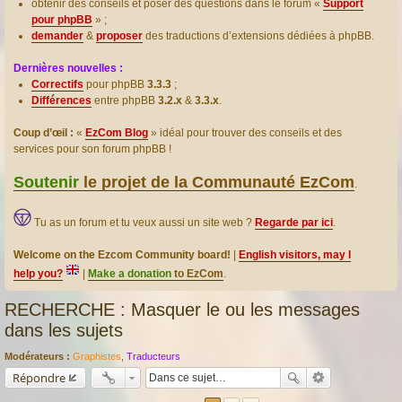
obtenir des conseils et poser des questions dans le forum «
Support
pour phpBB
» ;
demander
&
proposer
des traductions d’extensions dédiées à phpBB.
Dernières nouvelles :
Correctifs
pour phpBB
3.3.3
;
Différences
entre phpBB
3.2.x
&
3.3.x
.
Coup d’œil :
«
EzCom Blog
» idéal pour trouver des conseils et des
services pour son forum phpBB !
Soutenir
le projet de la Communauté EzCom
.
Tu as un forum et tu veux aussi un site web ?
Regarde par ici
.
Welcome on the Ezcom Community board!
|
English visitors, may I
help you?
|
Make a donation
to EzCom
.
RECHERCHE : Masquer le ou les messages
dans les sujets
Modérateurs :
Graphistes
,
Traducteurs
Répondre