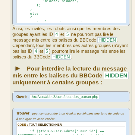
'hidebox_hidden',
);
}
else
{
$replacements = array(
$this->user->lang('ABBC3_HIDDEN_OFF'),
Ainsi, les invités, les robots ainsi que les membres des
$matches[1],
groupes ayant les ID
4
et
5
ne pourront pas lire le
'hidebox_visible',
);
message mis entre les balises du BBCode
HIDDEN
.
}
Cependant, tous les membres des autres groupes (n’ayant
pas les ID
4
et
5
) pourront lire le message mis entre les
balises du BBCode
HIDDEN
.
►
Pour
interdire
la lecture du message
mis entre les balises du BBCode
HIDDEN
uniquement
à certains groupes :
Ouvrir
:
./ext/vse/abbc3/core/bbcodes_parser.php
Trouver
:
peut correspondre à un résultat partiel dans une ligne de code ou
à une ligne de code entière.
CODE :
TOUT SÉLECTIONNER
if ($this->user->data['user_id'] ==