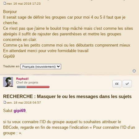
mer. 16 mai 2018 17:23
M
e
Bonjour
s
Il serait sage de définir les groupes car pour moi 4 ou 5 il faut que je
s
a
cherche.
g
Ce n'est pas que j'aime le boulot trop mâché mais c'est comme les sites
e
abrégés il suffit de rajouter des parenthèses et mettre les groupes
concernés en clair.
Comme ça les petits comme moi ou les débutants comprennent mieux
En attendant merci pour votre formidable travail
Gipi69
Traduire en
Raphaël
Citation
Accepte
Chef de projets
RECHERCHE : Masquer le ou les messages dans les sujets
ven. 18 mai 2018 04:57
M
e
Salut
gipi69
,
s
s
a
si tu veux connaitre l’ID du groupe auquel tu souhaites attribuer le
g
BBCode, regarde en fin de message l’indication « Pour connaitre l’ID d’un
e
groupe : ».