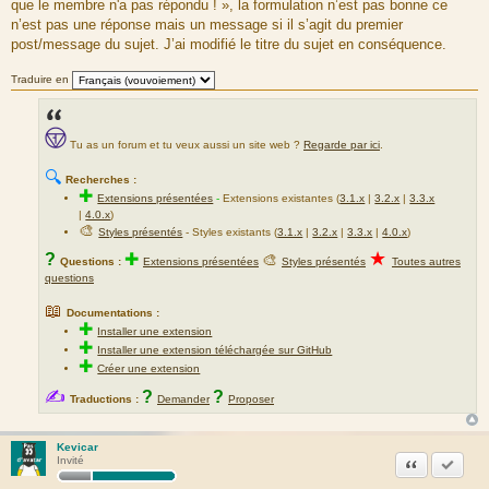
que le membre n'a pas répondu ! », la formulation n’est pas bonne ce
e
n’est pas une réponse mais un message si il s’agit du premier
post/message du sujet. J’ai modifié le titre du sujet en conséquence.
Traduire en
Tu as un forum et tu veux aussi un site web ?
Regarde par ici
.
🔍
Recherches :
✚
Extensions présentées
-
Extensions existantes (
3.1.x
|
3.2.x
|
3.3.x
|
4.0.x
)
🎨
Styles présentés
- Styles existants (
3.1.x
|
3.2.x
|
3.3.x
|
4.0.x
)
★
?
✚
🎨
Questions :
Extensions présentées
Styles présentés
Toutes autres
questions
📖
Documentations :
✚
Installer une extension
✚
Installer une extension téléchargée sur GitHub
✚
Créer une extension
✍
?
?
Traductions :
Demander
Proposer
Kevicar
Citation
Accepte
Invité