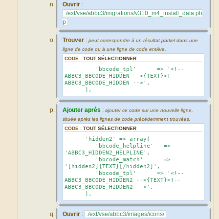
Ouvrir
:
./ext/vse/abbc3/migrations/v310_m4_install_data.ph
p
Trouver
:
peut correspondre à un résultat partiel dans une
ligne de code ou à une ligne de code entière.
CODE :
TOUT SÉLECTIONNER
'bbcode_tpl' => '<!--
ABBC3_BBCODE_HIDDEN -->{TEXT}<!--
ABBC3_BBCODE_HIDDEN -->',
),
Ajouter après
:
ajouter ce code sur une nouvelle ligne,
située après les lignes de code précédemment trouvées.
CODE :
TOUT SÉLECTIONNER
'hidden2' => array(
'bbcode_helpline' =>
'ABBC3_HIDDEN2_HELPLINE',
'bbcode_match' =>
'[hidden2]{TEXT}[/hidden2]',
'bbcode_tpl' => '<!--
ABBC3_BBCODE_HIDDEN2 -->{TEXT}<!--
ABBC3_BBCODE_HIDDEN2 -->',
),
Ouvrir
:
./ext/vse/abbc3/images/icons/