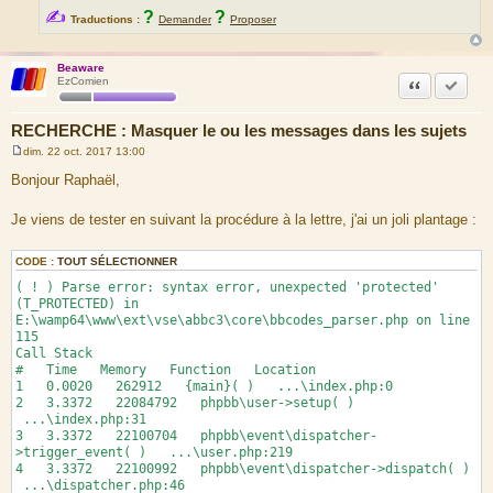
✍
?
?
Traductions :
Demander
Proposer
Beaware
Citation
Accepte
EzComien
RECHERCHE : Masquer le ou les messages dans les sujets
dim. 22 oct. 2017 13:00
M
e
Bonjour Raphaël,
s
s
a
Je viens de tester en suivant la procédure à la lettre, j'ai un joli plantage :
g
e
CODE :
TOUT SÉLECTIONNER
( ! ) Parse error: syntax error, unexpected 'protected'
(T_PROTECTED) in
E:\wamp64\www\ext\vse\abbc3\core\bbcodes_parser.php on line
115
Call Stack
# Time Memory Function Location
1 0.0020 262912 {main}( ) ...\index.php:0
2 3.3372 22084792 phpbb\user->setup( )
...\index.php:31
3 3.3372 22100704 phpbb\event\dispatcher-
>trigger_event( ) ...\user.php:219
4 3.3372 22100992 phpbb\event\dispatcher->dispatch( )
...\dispatcher.php:46