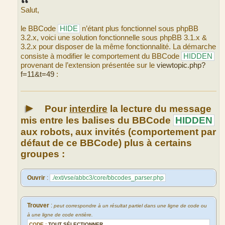
s
Salut,
a
g
e
le BBCode
HIDE
n’étant plus fonctionnel sous phpBB
3.2.x, voici une solution fonctionnelle sous phpBB 3.1.x &
3.2.x pour disposer de la même fonctionnalité. La démarche
consiste à modifier le comportement du BBCode
HIDDEN
provenant de l’extension présentée sur le
viewtopic.php?
f=11&t=49
:
►
Pour
interdire
la lecture du message
mis entre les balises du BBCode
HIDDEN
aux robots, aux invités (comportement par
défaut de ce BBCode) plus à certains
groupes :
Ouvrir
:
./ext/vse/abbc3/core/bbcodes_parser.php
Trouver
:
peut correspondre à un résultat partiel dans une ligne de code ou
à une ligne de code entière.
CODE :
TOUT SÉLECTIONNER