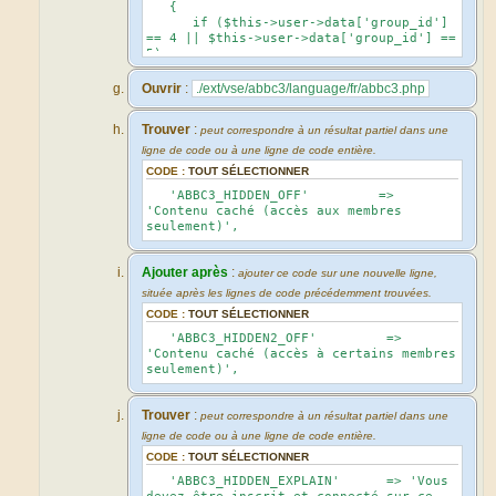
{
if ($this->user->data['group_id']
== 4 || $this->user->data['group_id'] ==
5)
{
$replacements = array(
Ouvrir
:
./ext/vse/abbc3/language/fr/abbc3.php
$this->user-
>lang('ABBC3_HIDDEN2_OFF'),
Trouver
:
$matches[1],
peut correspondre à un résultat partiel dans une
'hidebox_visible',
ligne de code ou à une ligne de code entière.
);
CODE :
TOUT SÉLECTIONNER
}
else
'ABBC3_HIDDEN_OFF' =>
{
'Contenu caché (accès aux membres
$replacements = array(
seulement)',
$this->user-
>lang('ABBC3_HIDDEN_ON'),
$this->user-
Ajouter après
:
ajouter ce code sur une nouvelle ligne,
>lang('ABBC3_HIDDEN2_EXPLAIN'),
située après les lignes de code précédemment trouvées.
'hidebox_hidden',
CODE :
TOUT SÉLECTIONNER
);
}
'ABBC3_HIDDEN2_OFF' =>
'Contenu caché (accès à certains membres
return vsprintf('<div
seulement)',
class="hidebox %3$s"><div
class="hidebox_title %3$s">%1$s</div>
<div class="%3$s">%2$s</div></div>',
Trouver
:
peut correspondre à un résultat partiel dans une
$replacements);
ligne de code ou à une ligne de code entière.
}
CODE :
TOUT SÉLECTIONNER
'ABBC3_HIDDEN_EXPLAIN' => 'Vous