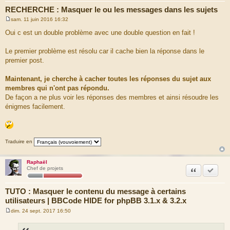
RECHERCHE : Masquer le ou les messages dans les sujets
sam. 11 juin 2016 16:32
M
e
Oui c est un double problème avec une double question en fait !
s
s
a
Le premier problème est résolu car il cache bien la réponse dans le
g
premier post.
e
Maintenant, je cherche à cacher toutes les réponses du sujet aux
membres qui n'ont pas répondu.
De façon a ne plus voir les réponses des membres et ainsi résoudre les
énigmes facilement.
Traduire en
Raphaël
Citation
Accepte
Chef de projets
TUTO : Masquer le contenu du message à certains
utilisateurs | BBCode HIDE for phpBB 3.1.x & 3.2.x
dim. 24 sept. 2017 16:50
M
e
s