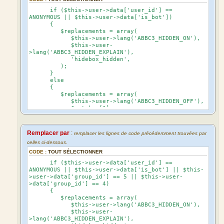
if ($this->user->data['user_id'] ==
ANONYMOUS || $this->user->data['is_bot'])
{
$replacements = array(
$this->user->lang('ABBC3_HIDDEN_ON'),
$this->user-
>lang('ABBC3_HIDDEN_EXPLAIN'),
'hidebox_hidden',
);
}
else
{
$replacements = array(
$this->user->lang('ABBC3_HIDDEN_OFF'),
$matches[1],
'hidebox_visible',
);
}
Remplacer par
:
remplacer les lignes de code précédemment trouvées par
celles ci-dessous.
CODE :
TOUT SÉLECTIONNER
if ($this->user->data['user_id'] ==
ANONYMOUS || $this->user->data['is_bot'] || $this-
>user->data['group_id'] == 5 || $this->user-
>data['group_id'] == 4)
{
$replacements = array(
$this->user->lang('ABBC3_HIDDEN_ON'),
$this->user-
>lang('ABBC3_HIDDEN_EXPLAIN'),