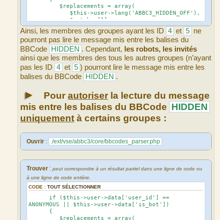
$replacements = array(
$this->user->lang('ABBC3_HIDDEN_OFF'),
$matches[1],
'hidebox_visible',
Ainsi, les membres des groupes ayant les ID
4
et
5
ne
);
pourront pas lire le message mis entre les balises du
}
BBCode
HIDDEN
. Cependant,
les robots, les invités
ainsi que les membres des tous les autres groupes (n’ayant
pas les ID
4
et
5
) pourront lire le message mis entre les
balises du BBCode
HIDDEN
.
►
Pour
autoriser
la lecture du message
mis entre les balises du BBCode
HIDDEN
uniquement
à certains groupes :
Ouvrir
:
./ext/vse/abbc3/core/bbcodes_parser.php
Trouver
:
peut correspondre à un résultat partiel dans une ligne de code ou
à une ligne de code entière.
CODE :
TOUT SÉLECTIONNER
if ($this->user->data['user_id'] ==
ANONYMOUS || $this->user->data['is_bot'])
{
$replacements = array(