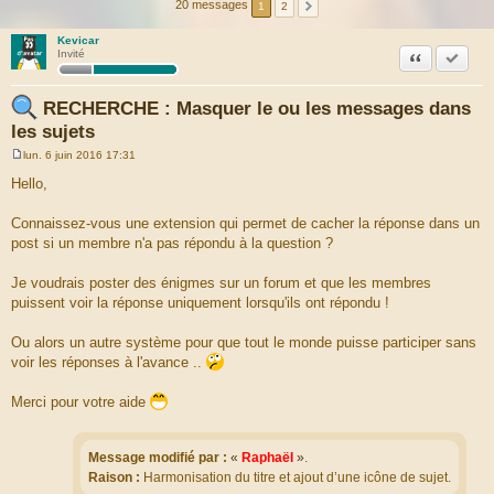
20 messages
1
2
Kevicar
Citation
Accepte
Invité
RECHERCHE : Masquer le ou les messages dans
les sujets
lun. 6 juin 2016 17:31
M
e
Hello,
s
s
a
Connaissez-vous une extension qui permet de cacher la réponse dans un
g
post si un membre n'a pas répondu à la question ?
e
Je voudrais poster des énigmes sur un forum et que les membres
puissent voir la réponse uniquement lorsqu'ils ont répondu !
Ou alors un autre système pour que tout le monde puisse participer sans
voir les réponses à l'avance ..
Merci pour votre aide
Message modifié par :
«
Raphaël
»
.
Raison :
Harmonisation du titre et ajout d’une icône de sujet.