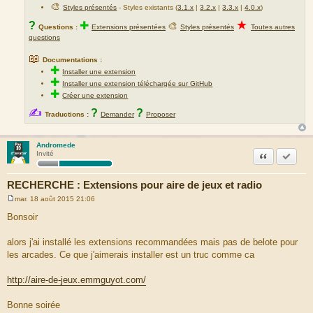
🎨
Styles présentés
- Styles existants (
3.1.x
|
3.2.x
|
3.3.x
|
4.0.x
)
★
?
✚
🎨
Questions :
Extensions présentées
Styles présentés
Toutes autres
questions
📖
Documentations :
✚
Installer une extension
✚
Installer une extension téléchargée sur GitHub
✚
Créer une extension
✍
?
?
Traductions :
Demander
Proposer
Andromede
Citation
Marquer
Invité
RECHERCHE : Extensions pour aire de jeux et radio
mar. 18 août 2015 21:06
M
e
Bonsoir
s
s
a
alors j'ai installé les extensions recommandées mais pas de belote pour
g
les arcades. Ce que j'aimerais installer est un truc comme ca
e
http://aire-de-jeux.emmguyot.com/
Bonne soirée