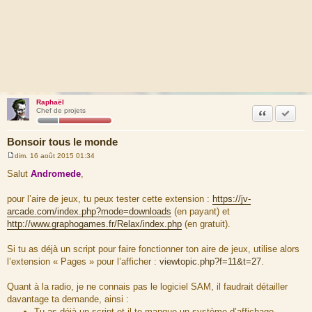
Raphaël
Citation
Marquer
Chef de projets
Bonsoir tous le monde
dim. 16 août 2015 01:34
M
e
Salut
Andromede
,
s
s
a
pour l’aire de jeux, tu peux tester cette extension :
https://jv-
g
arcade.com/index.php?mode=downloads
(en payant) et
e
http://www.graphogames.fr/Relax/index.php
(en gratuit).
Si tu as déjà un script pour faire fonctionner ton aire de jeux, utilise alors
l’extension « Pages » pour l’afficher :
viewtopic.php?f=11&t=27
.
Quant à la radio, je ne connais pas le logiciel SAM, il faudrait détailler
davantage ta demande, ainsi :
Tu as déjà un script et il te manque un système d’affichage