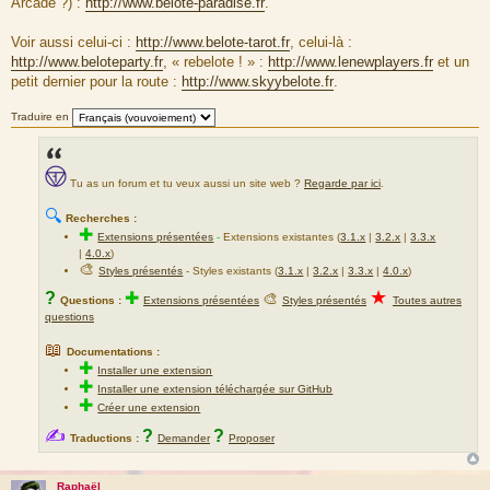
Arcade ?) :
http://www.belote-paradise.fr
.
Voir aussi celui-ci :
http://www.belote-tarot.fr
, celui-là :
http://www.beloteparty.fr
, « rebelote ! » :
http://www.lenewplayers.fr
et un
petit dernier pour la route :
http://www.skyybelote.fr
.
Traduire en
Tu as un forum et tu veux aussi un site web ?
Regarde par ici
.
🔍
Recherches :
✚
Extensions présentées
-
Extensions existantes (
3.1.x
|
3.2.x
|
3.3.x
|
4.0.x
)
🎨
Styles présentés
- Styles existants (
3.1.x
|
3.2.x
|
3.3.x
|
4.0.x
)
★
?
✚
🎨
Questions :
Extensions présentées
Styles présentés
Toutes autres
questions
📖
Documentations :
✚
Installer une extension
✚
Installer une extension téléchargée sur GitHub
✚
Créer une extension
✍
?
?
Traductions :
Demander
Proposer
Raphaël