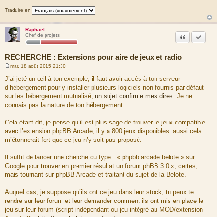
Traduire en
Raphaël
Citation
Marquer
Chef de projets
RECHERCHE : Extensions pour aire de jeux et radio
mar. 18 août 2015 21:30
M
e
J’ai jeté un œil à ton exemple, il faut avoir accès à ton serveur
s
d’hébergement pour y installer plusieurs logiciels non fournis par défaut
s
a
sur les hébergement mutualisé,
un sujet confirme mes dires
. Je ne
g
connais pas la nature de ton hébergement.
e
Cela étant dit, je pense qu’il est plus sage de trouver le jeux compatible
avec l’extension phpBB Arcade, il y a 800 jeux disponibles, aussi cela
m’étonnerait fort que ce jeu n’y soit pas proposé.
Il suffit de lancer une cherche du type : « phpbb arcade belote » sur
Google pour trouver en premier résultat un forum phBB 3.0.x, certes,
mais tournant sur phpBB Arcade et traitant du sujet de la Belote.
Auquel cas, je suppose qu’ils ont ce jeu dans leur stock, tu peux te
rendre sur leur forum et leur demander comment ils ont mis en place le
jeu sur leur forum (script indépendant ou jeu intégré au MOD/extension