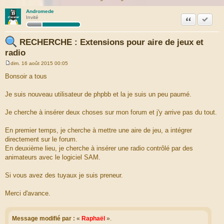
Andromede
Citation
Marquer
Invité
RECHERCHE : Extensions pour aire de jeux et
radio
dim. 16 août 2015 00:05
M
e
Bonsoir a tous
s
s
a
Je suis nouveau utilisateur de phpbb et la je suis un peu paumé.
g
e
Je cherche à insérer deux choses sur mon forum et j'y arrive pas du tout.
En premier temps, je cherche à mettre une aire de jeu, a intégrer
directement sur le forum.
En deuxième lieu, je cherche à insérer une radio contrôlé par des
animateurs avec le logiciel SAM.
Si vous avez des tuyaux je suis preneur.
Merci d'avance.
Message modifié par :
«
Raphaël
»
.