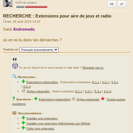
Citation
Marquer
Chef de projets
RECHERCHE : Extensions pour aire de jeux et radio
mer. 26 août 2015 13:22
M
e
Salut
Andromede
,
s
s
a
où en es-tu dans tes démarches ?
g
e
Traduire en
Tu as un forum et tu veux aussi un site web ?
Regarde par ici
.
🔍
Recherches :
✚
Extensions présentées
-
Extensions existantes (
3.1.x
|
3.2.x
|
3.3.x
|
4.0.x
)
🎨
Styles présentés
- Styles existants (
3.1.x
|
3.2.x
|
3.3.x
|
4.0.x
)
★
?
✚
🎨
Questions :
Extensions présentées
Styles présentés
Toutes autres
questions
📖
Documentations :
✚
Installer une extension
✚
Installer une extension téléchargée sur GitHub
✚
Créer une extension