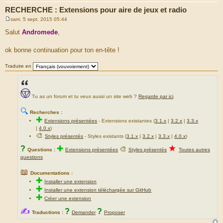
RECHERCHE : Extensions pour aire de jeux et radio
sam. 5 sept. 2015 05:44
M
e
Salut
Andromede
,
s
s
a
ok bonne continuation pour ton en-tête !
g
e
Traduire en
Tu as un forum et tu veux aussi un site web ?
Regarde par ici
.
🔍
Recherches :
✚
Extensions présentées
-
Extensions existantes (
3.1.x
|
3.2.x
|
3.3.x
|
4.0.x
)
🎨
Styles présentés
- Styles existants (
3.1.x
|
3.2.x
|
3.3.x
|
4.0.x
)
★
?
✚
🎨
Questions :
Extensions présentées
Styles présentés
Toutes autres
questions
📖
Documentations :
✚
Installer une extension
✚
Installer une extension téléchargée sur GitHub
✚
Créer une extension
✍
?
?
Traductions :
Demander
Proposer