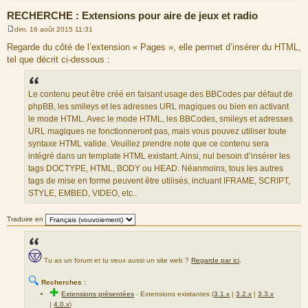
RECHERCHE : Extensions pour aire de jeux et radio
dim. 16 août 2015 11:31
M
e
Regarde du côté de l’extension « Pages », elle permet d’insérer du HTML,
s
tel que décrit ci-dessous :
s
a
g
e
Le contenu peut être créé en faisant usage des BBCodes par défaut de
phpBB, les smileys et les adresses URL magiques ou bien en activant
le mode HTML. Avec le mode HTML, les BBCodes, smileys et adresses
URL magiques ne fonctionneront pas, mais vous pouvez utiliser toute
syntaxe HTML valide. Veuillez prendre note que ce contenu sera
intégré dans un template HTML existant. Ainsi, nul besoin d’insérer les
tags DOCTYPE, HTML, BODY ou HEAD. Néanmoins, tous les autres
tags de mise en forme peuvent être utilisés, incluant IFRAME, SCRIPT,
STYLE, EMBED, VIDEO, etc..
Traduire en
Tu as un forum et tu veux aussi un site web ?
Regarde par ici
.
🔍
Recherches :
✚
Extensions présentées
-
Extensions existantes (
3.1.x
|
3.2.x
|
3.3.x
|
4.0.x
)