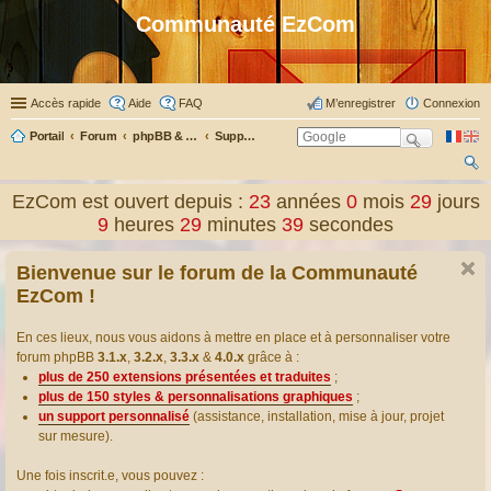
Communauté EzCom
Accès rapide
Aide
FAQ
M’enregistrer
Connexion
Portail
Forum
phpBB & Co
Support pour phpBB
ec
EzCom est ouvert depuis :
23
années
0
mois
29
jours
her
9
heures
29
minutes
40
secondes
ch
Bienvenue sur le forum de la Communauté
er
EzCom !
En ces lieux, nous vous aidons à mettre en place et à personnaliser votre
forum phpBB
3.1.x
,
3.2.x
,
3.3.x
&
4.0.x
grâce à :
plus de 250 extensions présentées et traduites
;
plus de 150 styles & personnalisations graphiques
;
un support personnalisé
(assistance, installation, mise à jour, projet
sur mesure).
Une fois inscrit.e, vous pouvez :