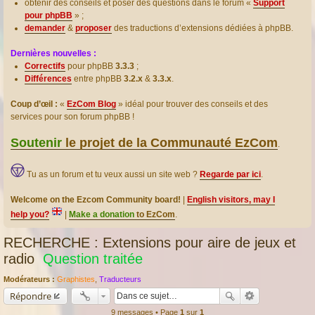
obtenir des conseils et poser des questions dans le forum «
Support
pour phpBB
» ;
demander
&
proposer
des traductions d’extensions dédiées à phpBB.
Dernières nouvelles :
Correctifs
pour phpBB
3.3.3
;
Différences
entre phpBB
3.2.x
&
3.3.x
.
Coup d’œil :
«
EzCom Blog
» idéal pour trouver des conseils et des
services pour son forum phpBB !
Soutenir
le projet de la Communauté EzCom
.
Tu as un forum et tu veux aussi un site web ?
Regarde par ici
.
Welcome on the Ezcom Community board!
|
English visitors, may I
help you?
|
Make a donation
to EzCom
.
RECHERCHE : Extensions pour aire de jeux et
radio
Question traitée
Modérateurs :
Graphistes
,
Traducteurs
Répondre
9 messages • Page
1
sur
1