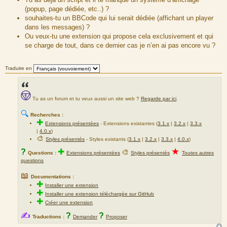
(popup, page dédiée, etc..) ?
souhaites-tu un BBCode qui lui serait dédiée (affichant un player
dans les messages) ?
Ou veux-tu une extension qui propose cela exclusivement et qui
se charge de tout, dans ce dernier cas je n’en ai pas encore vu ?
Traduire en
Tu as un forum et tu veux aussi un site web ?
Regarde par ici
.
🔍
Recherches :
✚
Extensions présentées
-
Extensions existantes (
3.1.x
|
3.2.x
|
3.3.x
|
4.0.x
)
🎨
Styles présentés
- Styles existants (
3.1.x
|
3.2.x
|
3.3.x
|
4.0.x
)
★
?
✚
🎨
Questions :
Extensions présentées
Styles présentés
Toutes autres
questions
📖
Documentations :
✚
Installer une extension
✚
Installer une extension téléchargée sur GitHub
✚
Créer une extension
✍
?
?
Traductions :
Demander
Proposer