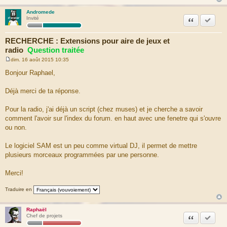
Andromede
Citation
Marquer
Invité
RECHERCHE : Extensions pour aire de jeux et
radio
Question traitée
dim. 16 août 2015 10:35
M
e
Bonjour Raphael,
s
s
a
Déjà merci de ta réponse.
g
e
Pour la radio, j'ai déjà un script (chez muses) et je cherche a savoir
comment l'avoir sur l'index du forum. en haut avec une fenetre qui s'ouvre
ou non.
Le logiciel SAM est un peu comme virtual DJ, il permet de mettre
plusieurs morceaux programmées par une personne.
Merci!
Traduire en
Raphaël
Citation
Marquer
Chef de projets