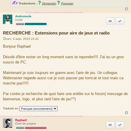
✍
?
?
Traductions :
Demander
Proposer
Andromede
Citation
Marquer
Invité
RECHERCHE : Extensions pour aire de jeux et radio
ven. 4 sept. 2015 21:41
M
e
Bonjour Raphael
s
s
a
Désolé d'être rester un long moment sans te repondre!!!! J'ai eu un gros
g
soucis de PC.
e
Maintenant je suis toujours en guerre avec l'aire de jeu. Un collegue
Webmaster regarde aussi car je suis passer par tomcat et tout mais ca
marche pas!!!!!
Par contre je recherche de quoi faire une entête sur le forum( message de
bienvenue, logo, et plus tard l'aire de jeu^^)
Traduire en
Raphaël
Citation
Marquer
Chef de projets