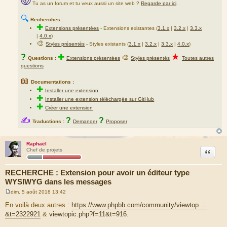
Tu as un forum et tu veux aussi un site web ?
Regarde par ici
.
🔍
Recherches :
✚
Extensions présentées
-
Extensions existantes (
3.1.x
|
3.2.x
|
3.3.x
|
4.0.x
)
🎨
Styles présentés
- Styles existants (
3.1.x
|
3.2.x
|
3.3.x
|
4.0.x
)
★
?
✚
🎨
Questions :
Extensions présentées
Styles présentés
Toutes autres
questions
📖
Documentations :
✚
Installer une extension
✚
Installer une extension téléchargée sur GitHub
✚
Créer une extension
✍
?
?
Traductions :
Demander
Proposer
Raphaël
Citation
Chef de projets
RECHERCHE : Extension pour avoir un éditeur type
WYSIWYG dans les messages
dim. 5 août 2018 13:42
M
e
En voilà deux autres :
https://www.phpbb.com/community/viewtop ...
s
&t=2322921
&
viewtopic.php?f=11&t=916
.
s
a
g