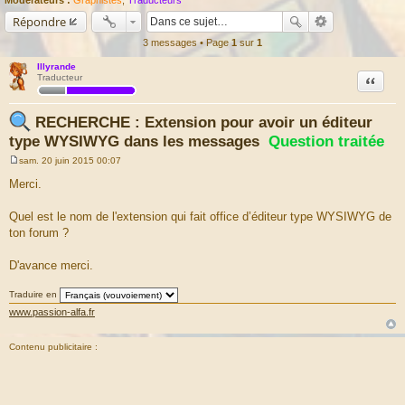
Répondre
3 messages • Page
1
sur
1
Illyrande
Citation
Traducteur
RECHERCHE : Extension pour avoir un éditeur
type WYSIWYG dans les messages
Question traitée
sam. 20 juin 2015 00:07
M
e
Merci.
s
s
a
Quel est le nom de l'extension qui fait office d’éditeur type WYSIWYG de
g
ton forum ?
e
D'avance merci.
Traduire en
www.passion-alfa.fr
Contenu publicitaire :