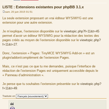
LISTE : Extensions existantes pour phpBB 3.1.x
sam. 20 juin 2015 01:51
M
e
La seule extension proposant un vrai éditeur WYSIWYG est une
s
extension pour une autre extension.
s
a
g
Je m’explique, l’extension disponible sur le
viewtopic.php?f=11&t=45
e
permet d’avoir un éditeur WYSIWIG pour la rédaction des textes des
pages créés au moyen de l’extension disponible sur le
viewtopic.php?
f=11&t=27
.
Donc, l’extension « Pages: TinyMCE WYSIWYG Add-on » est un
plugin/addon/complément de l’extension Pages.
Mais, ce n’est pas ce que tu me demandes, puisque l’interface de
rédaction de l’extension Pages est uniquement accessible depuis le
« Panneau d’administration ».
Je pense que tu souhaites l’extension présentée sur le
viewtopic.php?
f=11&t=49
.
Traduire en