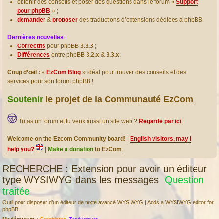
obtenir des conseils et poser des questions dans le forum «
Support
pour phpBB
» ;
demander
&
proposer
des traductions d’extensions dédiées à phpBB.
Dernières nouvelles :
Correctifs
pour phpBB
3.3.3
;
Différences
entre phpBB
3.2.x
&
3.3.x
.
Coup d’œil :
«
EzCom Blog
» idéal pour trouver des conseils et des
services pour son forum phpBB !
Soutenir
le projet de la Communauté EzCom
.
Tu as un forum et tu veux aussi un site web ?
Regarde par ici
.
Welcome on the Ezcom Community board!
|
English visitors, may I
help you?
|
Make a donation
to EzCom
.
RECHERCHE : Extension pour avoir un éditeur
type WYSIWYG dans les messages
Question
traitée
Outil pour disposer d’un éditeur de texte avancé WYSIWYG | Adds a WYSIWYG editor for
phpBB.
Modérateurs :
Graphistes
,
Traducteurs