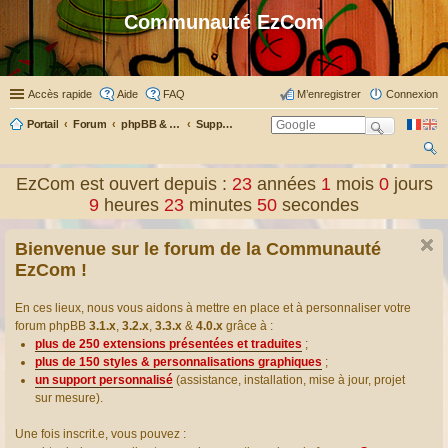
Communauté EzCom
Accès rapide
Aide
FAQ
M’enregistrer
Connexion
Portail
Forum
phpBB & Co
Support pour phpBB
ec
EzCom est ouvert depuis :
23
années
1
mois
0
jours
her
9
heures
23
minutes
50
secondes
ch
Bienvenue sur le forum de la Communauté
er
EzCom !
En ces lieux, nous vous aidons à mettre en place et à personnaliser votre
forum phpBB
3.1.x
,
3.2.x
,
3.3.x
&
4.0.x
grâce à :
plus de 250 extensions présentées et traduites
;
plus de 150 styles & personnalisations graphiques
;
un support personnalisé
(assistance, installation, mise à jour, projet
sur mesure).
Une fois inscrit.e, vous pouvez :