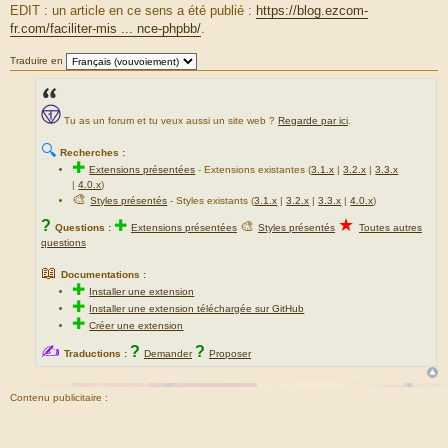
EDIT : un article en ce sens a été publié :
https://blog.ezcom-
e
fr.com/faciliter-mis ... nce-phpbb/
.
Traduire en
Tu as un forum et tu veux aussi un site web ?
Regarde par ici
.
🔍
Recherches :
✚
Extensions présentées
-
Extensions existantes (
3.1.x
|
3.2.x
|
3.3.x
|
4.0.x
)
🎨
Styles présentés
- Styles existants (
3.1.x
|
3.2.x
|
3.3.x
|
4.0.x
)
★
?
✚
🎨
Questions :
Extensions présentées
Styles présentés
Toutes autres
questions
📖
Documentations :
✚
Installer une extension
✚
Installer une extension téléchargée sur GitHub
✚
Créer une extension
✍
?
?
Traductions :
Demander
Proposer
Contenu publicitaire :