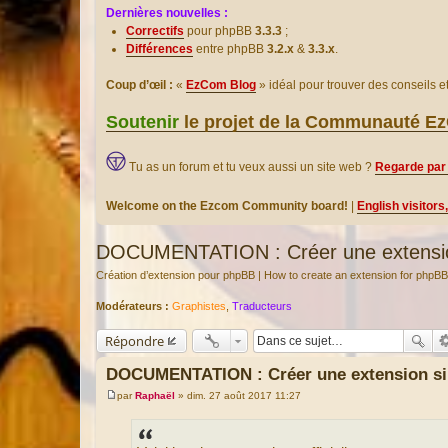
Dernières nouvelles :
Correctifs
pour phpBB
3.3.3
;
Différences
entre phpBB
3.2.x
&
3.3.x
.
Coup d’œil :
«
EzCom Blog
» idéal pour trouver des conseils 
Soutenir
le projet de la Communauté 
Tu as un forum et tu veux aussi un site web ?
Regarde par 
Welcome on the Ezcom Community board!
|
English visitors
DOCUMENTATION : Créer une extension 
Création d’extension pour phpBB | How to create an extension for phpBB
Modérateurs :
Graphistes
,
Traducteurs
Répondre
DOCUMENTATION : Créer une extension si
par
Raphaël
»
dim. 27 août 2017 11:27
M
e
s
s