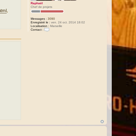
Raphaël
Chef de projets
html
,
Messages :
3090
Enregistré le :
ven. 24 oct. 2014 18:02
Localisation :
Marseille
Contact :
C
o
n
t
a
c
t
e
r
R
a
p
h
a
ë
l