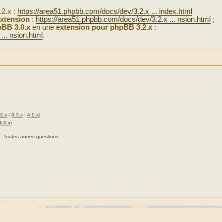
.2.x :
https://area51.phpbb.com/docs/dev/3.2.x ... index.html
xtension
:
https://area51.phpbb.com/docs/dev/3.2.x ... nsion.html
;
BB 3.0.x
en une
extension pour phpBB 3.2.x
:
... nsion.html
.
.2.x
|
3.3.x
|
4.0.x
)
4.0.x
)
★
Toutes autres questions