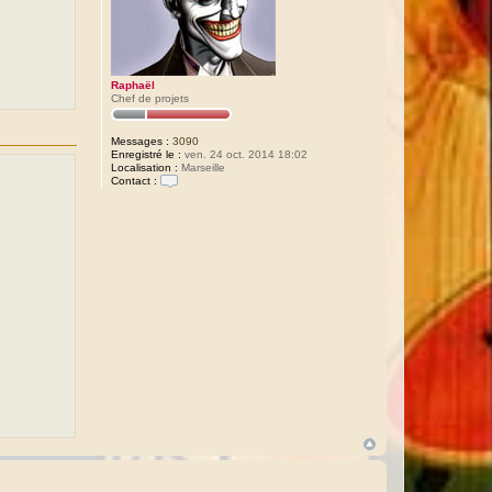
Raphaël
Chef de projets
Messages :
3090
Enregistré le :
ven. 24 oct. 2014 18:02
Localisation :
Marseille
Contact :
C
o
n
t
a
c
t
e
r
R
a
p
h
a
ë
l