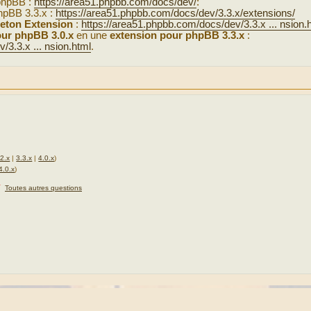
phpBB :
https://area51.phpbb.com/docs/dev/
:
phpBB 3.3.x :
https://area51.phpbb.com/docs/dev/3.3.x/extensions/
eton Extension
:
https://area51.phpbb.com/docs/dev/3.3.x ... nsion.
ur phpBB 3.0.x
en une
extension pour phpBB 3.3.x
:
/3.3.x ... nsion.html
.
.2.x
|
3.3.x
|
4.0.x
)
4.0.x
)
★
Toutes autres questions