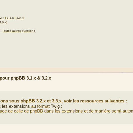
.2.x
|
3.3.x
|
4.0.x
)
4.0.x
)
★
Toutes autres questions
our phpBB 3.1.x & 3.2.x
ns sous phpBB 3.2.x et 3.3.x, voir les ressources suivantes :
s les extensions
au format
Twig
;
 place de celle de phpBB dans les extensions et de manière semi-auto