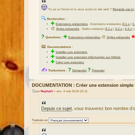
Tu as un forum et tu veux aussi un site web ?
Regarde par ici
.
🔍
Recherches :
✚
Extensions présentées
-
Extensions existantes (
3.1.x
|
3
🎨
Styles présentés
- Styles existants (
3.1.x
|
3.2.x
|
3.3.x
|
?
✚
🎨
Questions :
Extensions présentées
Styles présentés
📖
Documentations :
✚
Installer une extension
✚
Installer une extension téléchargée sur GitHub
✚
Créer une extension
✍
?
?
Traductions :
Demander
Proposer
DOCUMENTATION : Créer une extension simple p
par
Raphaël
»
ven. 4 mai 2018 03:11
M
e
s
s
Depuis ce sujet
, vous trouverez bon nombre d'out
a
g
e
Traduire en