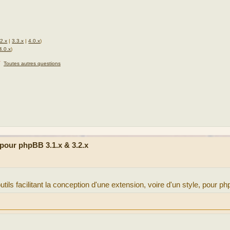
.2.x
|
3.3.x
|
4.0.x
)
4.0.x
)
★
Toutes autres questions
our phpBB 3.1.x & 3.2.x
ils facilitant la conception d'une extension, voire d'un style, pour p