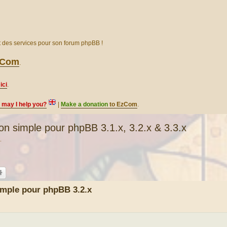
et des services pour son forum phpBB !
EzCom
.
ici
.
, may I help you?
|
Make a donation
to EzCom
.
simple pour phpBB 3.1.x, 3.2.x & 3.3.x
.
mple pour phpBB 3.2.x