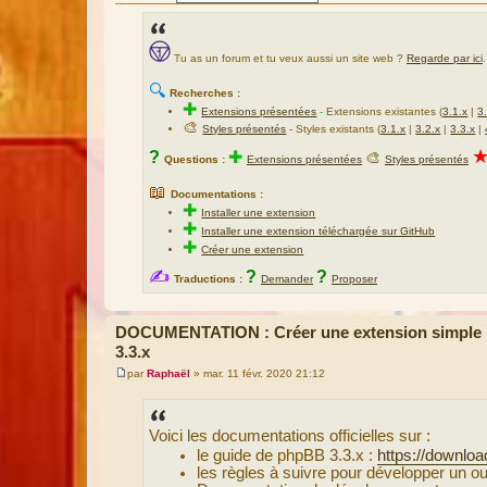
Tu as un forum et tu veux aussi un site web ?
Regarde par ici
.
🔍
Recherches :
✚
Extensions présentées
-
Extensions existantes (
3.1.x
|
3
🎨
Styles présentés
- Styles existants (
3.1.x
|
3.2.x
|
3.3.x
|
?
✚
🎨
Questions :
Extensions présentées
Styles présentés
📖
Documentations :
✚
Installer une extension
✚
Installer une extension téléchargée sur GitHub
✚
Créer une extension
✍
?
?
Traductions :
Demander
Proposer
DOCUMENTATION : Créer une extension simple p
3.3.x
par
Raphaël
»
mar. 11 févr. 2020 21:12
M
e
s
s
Voici les documentations officielles sur :
a
g
le guide de phpBB 3.3.x :
https://downlo
e
les règles à suivre pour développer un ou