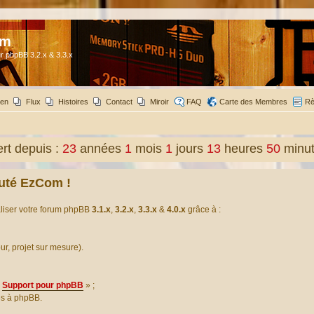
om
r phpBB 3.2.x & 3.3.x
ien
Flux
Histoires
Contact
Miroir
FAQ
Carte des Membres
Rè
t depuis :
23
années
1
mois
1
jours
13
heures
50
minu
uté EzCom !
aliser votre forum phpBB
3.1.x
,
3.2.x
,
3.3.x
&
4.0.x
grâce à :
our, projet sur mesure).
Support pour phpBB
» ;
es à phpBB.