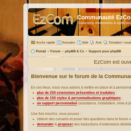
Communauté EzC
Traductions d'extensions & styles pou
Accès rapide
Annuaire
Aide
Avis
Donation / sout
Portail
Forum
phpBB & Co
Support pour phpBB
EzCom est ouver
Bienvenue sur le forum de la Communa
En ces lieux, nous vous aidons à mettre en place et à personn
plus de 250 extensions présentées et traduites
;
plus de 150 styles & personnalisations graphiques
;
un support personnalisé
(assistance, installation, mise à j
Une fois inscrit.e, vous pouvez :
obtenir des conseils et poser des questions dans le forum «
demander
&
proposer
des traductions d’extensions dédié