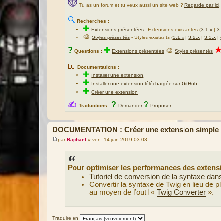
Tu as un forum et tu veux aussi un site web ?
Regarde par ici
.
🔍
Recherches :
✚
Extensions présentées
-
Extensions existantes (
3.1.x
|
3
🎨
Styles présentés
- Styles existants (
3.1.x
|
3.2.x
|
3.3.x
|
?
✚
🎨
Questions :
Extensions présentées
Styles présentés
📖
Documentations :
✚
Installer une extension
✚
Installer une extension téléchargée sur GitHub
✚
Créer une extension
✍
?
?
Traductions :
Demander
Proposer
DOCUMENTATION : Créer une extension simple p
par
Raphaël
»
ven. 14 juin 2019 03:03
M
e
s
s
Pour optimiser les performances des extensio
a
g
Tutoriel de conversion de la syntaxe dan
e
Convertir la syntaxe de Twig en lieu de
au moyen de l’outil «
Twig Converter
».
Traduire en