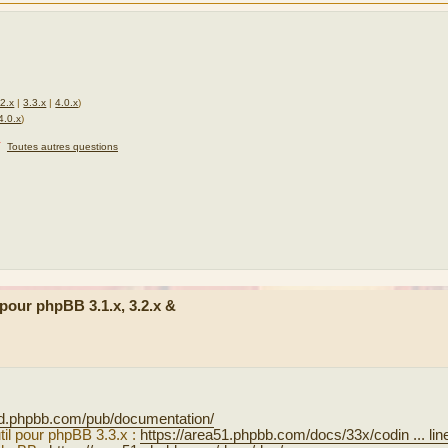
.2.x
|
3.3.x
|
4.0.x
)
4.0.x
)
★
Toutes autres questions
our phpBB 3.1.x, 3.2.x &
ad.phpbb.com/pub/documentation/
til pour phpBB 3.3.x :
https://area51.phpbb.com/docs/33x/codin ... lin