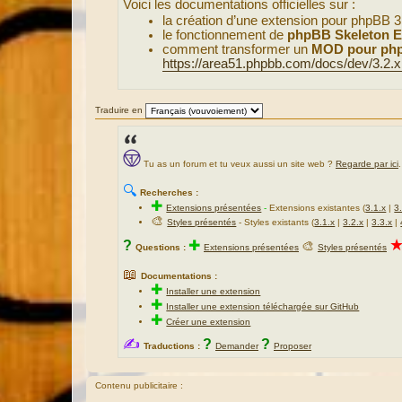
Voici les documentations officielles sur :
a
g
la création d’une extension pour phpBB 3
e
le fonctionnement de
phpBB Skeleton E
comment transformer un
MOD pour php
https://area51.phpbb.com/docs/dev/3.2.x 
Traduire en
Tu as un forum et tu veux aussi un site web ?
Regarde par ici
.
🔍
Recherches :
✚
Extensions présentées
-
Extensions existantes (
3.1.x
|
3
🎨
Styles présentés
- Styles existants (
3.1.x
|
3.2.x
|
3.3.x
|
?
✚
🎨
Questions :
Extensions présentées
Styles présentés
📖
Documentations :
✚
Installer une extension
✚
Installer une extension téléchargée sur GitHub
✚
Créer une extension
✍
?
?
Traductions :
Demander
Proposer
Contenu publicitaire :