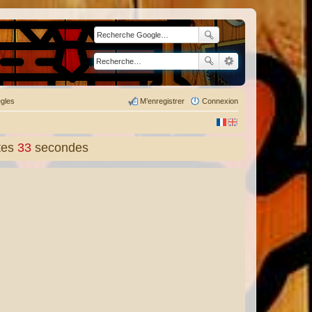
gles
M’enregistrer
Connexion
tes
34
secondes