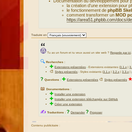
Documentation du développement pour 
la création d’une extension pour 
le fonctionnement de
phpBB Skel
comment transformer un
MOD po
https://area51.phpbb.com/docs/dev
Traduire en
Tu as un forum et tu veux aussi un site web ?
Regarde par ici
.
🔍
Recherches :
✚
Extensions présentées
-
Extensions existantes (
3.1.x
|
3
🎨
Styles présentés
- Styles existants (
3.1.x
|
3.2.x
|
3.3.x
|
?
✚
🎨
Questions :
Extensions présentées
Styles présentés
📖
Documentations :
✚
Installer une extension
✚
Installer une extension téléchargée sur GitHub
✚
Créer une extension
✍
?
?
Traductions :
Demander
Proposer
Contenu publicitaire :