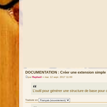
DOCUMENTATION : Créer une extension simple p
par
Raphaël
»
mar. 12 sept. 2017 11:00
M
e
s
s
L’outil pour générer une structure de base pour 
a
g
e
Traduire en