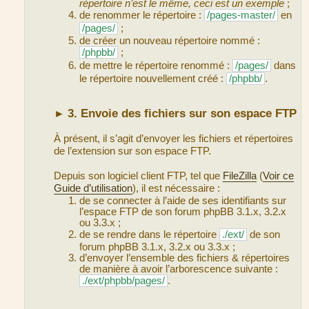
répertoire n’est le même, ceci est un exemple
;
de renommer le répertoire :
/pages-master/
en
/pages/
;
de créer un nouveau répertoire nommé :
/phpbb/
;
de mettre le répertoire renommé :
/pages/
dans
le répertoire nouvellement créé :
/phpbb/
.
3. Envoie des fichiers sur son espace FTP
►
À présent, il s’agit d’envoyer les fichiers et répertoires
de l’extension sur son espace FTP.
Depuis son logiciel client FTP, tel que
FileZilla
(
Voir ce
Guide d’utilisation
), il est nécessaire :
de se connecter à l’aide de ses identifiants sur
l’espace FTP de son forum phpBB 3.1.x, 3.2.x
ou 3.3.x ;
de se rendre dans le répertoire
./ext/
de son
forum phpBB 3.1.x, 3.2.x ou 3.3.x ;
d’envoyer l’ensemble des fichiers & répertoires
de manière à avoir l’arborescence suivante :
./ext/phpbb/pages/
.