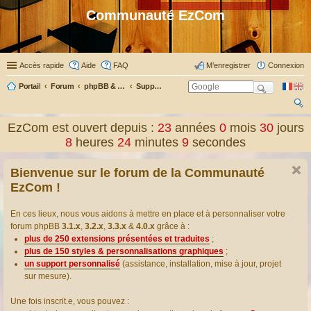
Communauté EzCom
Accès rapide
Aide
FAQ
M’enregistrer
Connexion
Portail
Forum
phpBB & Co
Support pour phpBB
ec
EzCom est ouvert depuis :
23
années
0
mois
30
jours
her
8
heures
24
minutes
9
secondes
ch
Bienvenue sur le forum de la Communauté
er
EzCom !
En ces lieux, nous vous aidons à mettre en place et à personnaliser votre
forum phpBB
3.1.x
,
3.2.x
,
3.3.x
&
4.0.x
grâce à :
plus de 250 extensions présentées et traduites
;
plus de 150 styles & personnalisations graphiques
;
un support personnalisé
(assistance, installation, mise à jour, projet
sur mesure).
Une fois inscrit.e, vous pouvez :