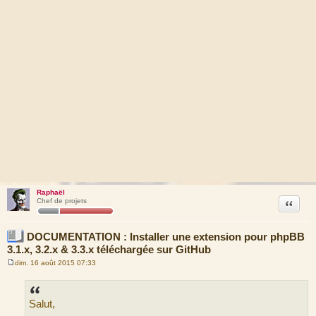
Raphaël
Citation
Chef de projets
DOCUMENTATION : Installer une extension pour phpBB
3.1.x, 3.2.x & 3.3.x téléchargée sur GitHub
dim. 16 août 2015 07:33
M
e
s
s
Salut,
a
g