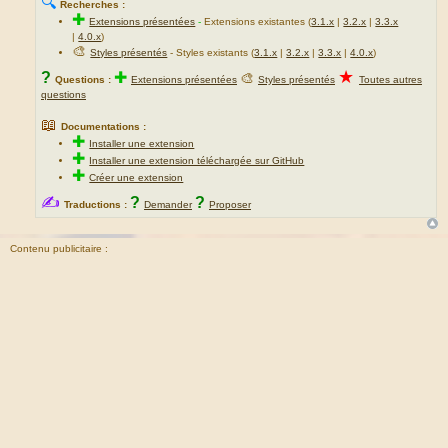
🔍
Recherches :
✚
Extensions présentées
-
Extensions existantes (
3.1.x
|
3.2.x
|
3.3.x
|
4.0.x
)
🎨
Styles présentés
- Styles existants (
3.1.x
|
3.2.x
|
3.3.x
|
4.0.x
)
★
?
✚
🎨
Questions :
Extensions présentées
Styles présentés
Toutes autres
questions
📖
Documentations :
✚
Installer une extension
✚
Installer une extension téléchargée sur GitHub
✚
Créer une extension
✍
?
?
Traductions :
Demander
Proposer
Contenu publicitaire :