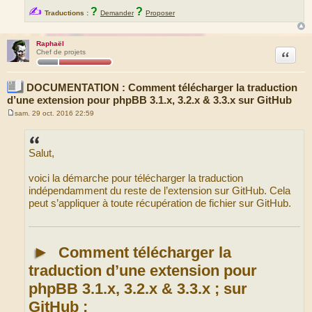
✍
?
?
Traductions :
Demander
Proposer
Raphaël
Citation
Chef de projets
DOCUMENTATION : Comment télécharger la traduction
d’une extension pour phpBB 3.1.x, 3.2.x & 3.3.x sur GitHub
sam. 29 oct. 2016 22:59
M
e
s
s
Salut,
a
g
e
voici la démarche pour télécharger la traduction
indépendamment du reste de l’extension sur GitHub. Cela
peut s’appliquer à toute récupération de fichier sur GitHub.
►
Comment télécharger la
traduction d’une extension pour
phpBB 3.1.x, 3.2.x & 3.3.x ; sur
GitHub :