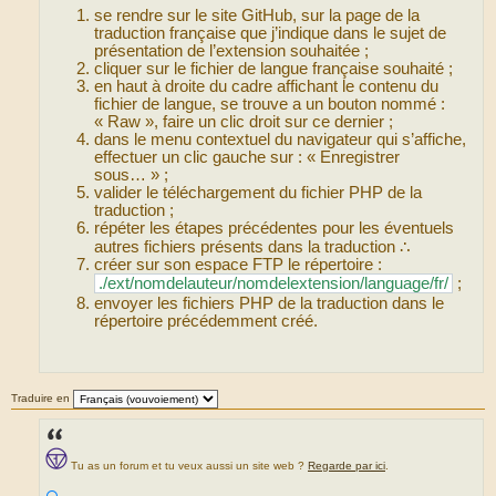
se rendre sur le site GitHub, sur la page de la
traduction française que j’indique dans le sujet de
présentation de l’extension souhaitée ;
cliquer sur le fichier de langue française souhaité ;
en haut à droite du cadre affichant le contenu du
fichier de langue, se trouve a un bouton nommé :
« Raw », faire un clic droit sur ce dernier ;
dans le menu contextuel du navigateur qui s’affiche,
effectuer un clic gauche sur : « Enregistrer
sous… » ;
valider le téléchargement du fichier PHP de la
traduction ;
répéter les étapes précédentes pour les éventuels
autres fichiers présents dans la traduction ∴
créer sur son espace FTP le répertoire :
./ext/nomdelauteur/nomdelextension/language/fr/
;
envoyer les fichiers PHP de la traduction dans le
répertoire précédemment créé.
Traduire en
Tu as un forum et tu veux aussi un site web ?
Regarde par ici
.