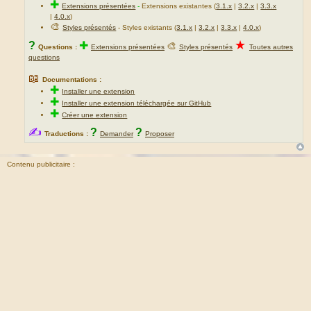
✚
Extensions présentées
-
Extensions existantes (
3.1.x
|
3.2.x
|
3.3.x
|
4.0.x
)
🎨
Styles présentés
- Styles existants (
3.1.x
|
3.2.x
|
3.3.x
|
4.0.x
)
★
?
✚
🎨
Questions :
Extensions présentées
Styles présentés
Toutes autres
questions
📖
Documentations :
✚
Installer une extension
✚
Installer une extension téléchargée sur GitHub
✚
Créer une extension
✍
?
?
Traductions :
Demander
Proposer
Contenu publicitaire :