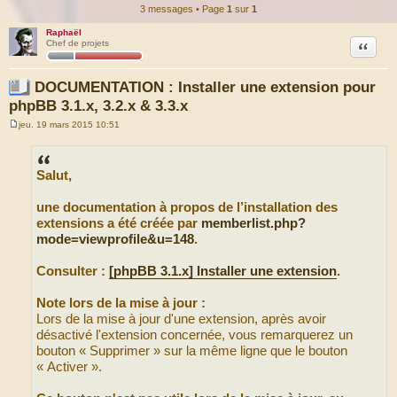
3 messages • Page
1
sur
1
Raphaël
Citation
Chef de projets
DOCUMENTATION : Installer une extension pour
phpBB 3.1.x, 3.2.x & 3.3.x
jeu. 19 mars 2015 10:51
M
e
s
s
Salut,
a
g
e
une documentation à propos de l’installation des
extensions a été créée par
memberlist.php?
mode=viewprofile&u=148
.
Consulter :
[phpBB 3.1.x] Installer une extension
.
Note lors de la mise à jour :
Lors de la mise à jour d'une extension, après avoir
désactivé l'extension concernée, vous remarquerez un
bouton « Supprimer » sur la même ligne que le bouton
« Activer ».