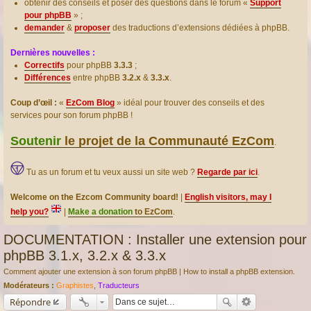
obtenir des conseils et poser des questions dans le forum «
Support
pour phpBB
» ;
demander
&
proposer
des traductions d’extensions dédiées à phpBB.
Dernières nouvelles :
Correctifs
pour phpBB
3.3.3
;
Différences
entre phpBB
3.2.x
&
3.3.x
.
Coup d’œil :
«
EzCom Blog
» idéal pour trouver des conseils et des
services pour son forum phpBB !
Soutenir
le projet de la Communauté EzCom
.
Tu as un forum et tu veux aussi un site web ?
Regarde par ici
.
Welcome on the Ezcom Community board!
|
English visitors, may I
help you?
|
Make a donation
to EzCom
.
DOCUMENTATION : Installer une extension pour
phpBB 3.1.x, 3.2.x & 3.3.x
Comment ajouter une extension à son forum phpBB | How to install a phpBB extension.
Modérateurs :
Graphistes
,
Traducteurs
Répondre