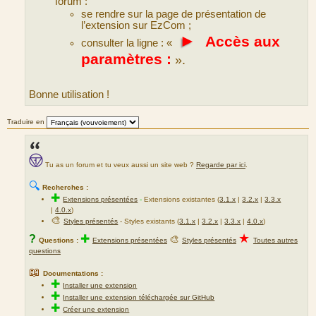
forum :
se rendre sur la page de présentation de
l’extension sur EzCom ;
►
Accès aux
consulter la ligne : «
paramètres :
».
Bonne utilisation !
Traduire en
Tu as un forum et tu veux aussi un site web ?
Regarde par ici
.
🔍
Recherches :
✚
Extensions présentées
-
Extensions existantes (
3.1.x
|
3.2.x
|
3.3.x
|
4.0.x
)
🎨
Styles présentés
- Styles existants (
3.1.x
|
3.2.x
|
3.3.x
|
4.0.x
)
★
?
✚
🎨
Questions :
Extensions présentées
Styles présentés
Toutes autres
questions
📖
Documentations :
✚
Installer une extension
✚
Installer une extension téléchargée sur GitHub
✚
Créer une extension