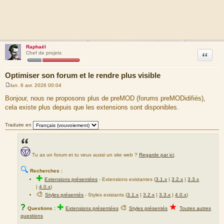
Raphaël
Citation
Chef de projets
Optimiser son forum et le rendre plus visible
lun. 6 avr. 2026 00:04
M
e
Bonjour, nous ne proposons plus de preMOD (forums preMODidifiés),
s
cela existe plus depuis que les extensions sont disponibles.
s
a
g
Traduire en
e
Tu as un forum et tu veux aussi un site web ?
Regarde par ici
.
🔍
Recherches :
✚
Extensions présentées
-
Extensions existantes (
3.1.x
|
3.2.x
|
3.3.x
|
4.0.x
)
🎨
Styles présentés
- Styles existants (
3.1.x
|
3.2.x
|
3.3.x
|
4.0.x
)
★
?
✚
🎨
Questions :
Extensions présentées
Styles présentés
Toutes autres
questions