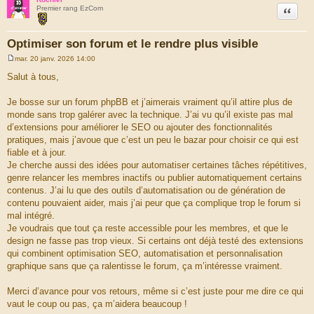
Citation
Premier rang EzCom
Optimiser son forum et le rendre plus visible
mar. 20 janv. 2026 14:00
M
e
Salut à tous,
s
s
a
Je bosse sur un forum phpBB et j’aimerais vraiment qu’il attire plus de
g
monde sans trop galérer avec la technique. J’ai vu qu’il existe pas mal
e
d’extensions pour améliorer le SEO ou ajouter des fonctionnalités
pratiques, mais j’avoue que c’est un peu le bazar pour choisir ce qui est
fiable et à jour.
Je cherche aussi des idées pour automatiser certaines tâches répétitives,
genre relancer les membres inactifs ou publier automatiquement certains
contenus. J’ai lu que des outils d’automatisation ou de génération de
contenu pouvaient aider, mais j’ai peur que ça complique trop le forum si
mal intégré.
Je voudrais que tout ça reste accessible pour les membres, et que le
design ne fasse pas trop vieux. Si certains ont déjà testé des extensions
qui combinent optimisation SEO, automatisation et personnalisation
graphique sans que ça ralentisse le forum, ça m’intéresse vraiment.
Merci d’avance pour vos retours, même si c’est juste pour me dire ce qui
vaut le coup ou pas, ça m’aidera beaucoup !