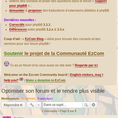
obtenir des conseils et poser des questions dans le forum «
Support
pour phpBB
» ;
demander
&
proposer
des traductions d’extensions dédiées à phpBB.
Dernières nouvelles :
Correctifs
pour phpBB
3.3.3
;
Différences
entre phpBB
3.2.x
&
3.3.x
.
Coup d’œil :
«
EzCom Blog
» idéal pour trouver des conseils et des
services pour son forum phpBB !
Soutenir
le projet de la Communauté EzCom
.
Tu as un forum et tu veux aussi un site web ?
Regarde par ici
.
Welcome on the Ezcom Community board!
|
English visitors, may I
help you?
|
Make a donation
to EzCom
.
Optimiser son forum et le rendre plus visible
Modérateurs :
Graphistes
,
Traducteurs
Répondre
2 messages • Page
1
sur
1
Rochier