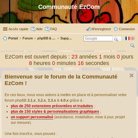
Communauté EzCom
Accès rapide
Aide
FAQ
M’enregistrer
Connexion
Portail
Forum
phpBB & Co
Support pour phpBB
ec
EzCom est ouvert depuis :
23
années
1
mois
0
jours
her
8
heures
0
minutes
16
secondes
ch
Bienvenue sur le forum de la Communauté
er
EzCom !
En ces lieux, nous vous aidons à mettre en place et à personnaliser votre
forum phpBB
3.1.x
,
3.2.x
,
3.3.x
&
4.0.x
grâce à :
plus de 250 extensions présentées et traduites
;
plus de 150 styles & personnalisations graphiques
;
un support personnalisé
(assistance, installation, mise à jour, projet
sur mesure).
Une fois inscrit.e, vous pouvez :