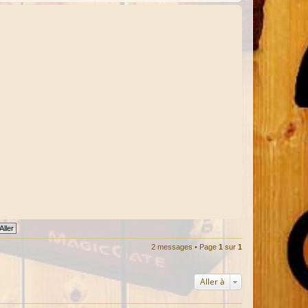
l
2 messages • Page
1
sur
1
Aller à