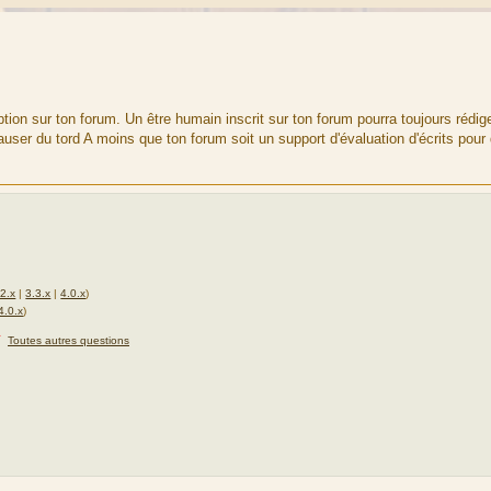
iption sur ton forum. Un être humain inscrit sur ton forum pourra toujours rédig
causer du tord A moins que ton forum soit un support d'évaluation d'écrits pour
.2.x
|
3.3.x
|
4.0.x
)
4.0.x
)
★
Toutes autres questions