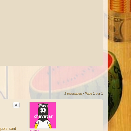
2 messages • Page
1
sur
1
Citation
quels sont
Xyalah