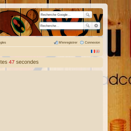
gles
M’enregistrer
Connexion
tes
48
secondes