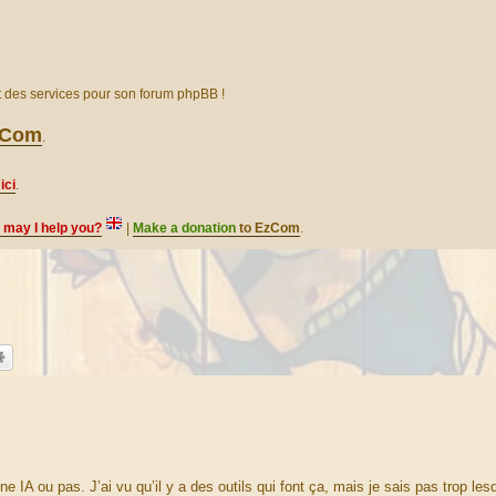
et des services pour son forum phpBB !
EzCom
.
ici
.
, may I help you?
|
Make a donation
to EzCom
.
 IA ou pas. J’ai vu qu’il y a des outils qui font ça, mais je sais pas trop les