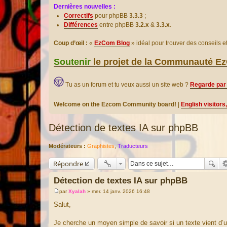
Dernières nouvelles :
Correctifs
pour phpBB
3.3.3
;
Différences
entre phpBB
3.2.x
&
3.3.x
.
Coup d’œil :
«
EzCom Blog
» idéal pour trouver des conseils 
Soutenir
le projet de la Communauté 
Tu as un forum et tu veux aussi un site web ?
Regarde par 
Welcome on the Ezcom Community board!
|
English visitors
Détection de textes IA sur phpBB
Modérateurs :
Graphistes
,
Traducteurs
Répondre
Détection de textes IA sur phpBB
par
Xyalah
»
mer. 14 janv. 2026 16:48
M
e
Salut,
s
s
a
Je cherche un moyen simple de savoir si un texte vient d’une
g