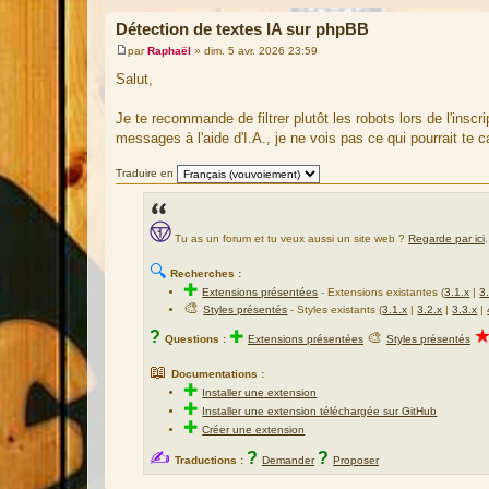
Détection de textes IA sur phpBB
par
Raphaël
»
dim. 5 avr. 2026 23:59
M
e
Salut,
s
s
a
Je te recommande de filtrer plutôt les robots lors de l'inscr
g
messages à l'aide d'I.A., je ne vois pas ce qui pourrait te 
e
Traduire en
Tu as un forum et tu veux aussi un site web ?
Regarde par ici
.
🔍
Recherches :
✚
Extensions présentées
-
Extensions existantes (
3.1.x
|
3
🎨
Styles présentés
- Styles existants (
3.1.x
|
3.2.x
|
3.3.x
|
?
✚
🎨
Questions :
Extensions présentées
Styles présentés
📖
Documentations :
✚
Installer une extension
✚
Installer une extension téléchargée sur GitHub
✚
Créer une extension
✍
?
?
Traductions :
Demander
Proposer