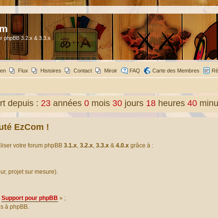
om
r phpBB 3.2.x & 3.3.x
ien
Flux
Histoires
Contact
Miroir
FAQ
Carte des Membres
Rè
t depuis :
23
années
0
mois
30
jours
18
heures
40
minu
uté EzCom !
aliser votre forum phpBB
3.1.x
,
3.2.x
,
3.3.x
&
4.0.x
grâce à :
our, projet sur mesure).
Support pour phpBB
» ;
es à phpBB.