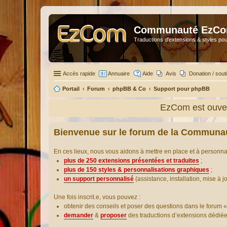
Communauté EzC
Traductions d'extensions & styles pou
Accès rapide
Annuaire
Aide
Avis
Donation / sout
Portail
Forum
phpBB & Co
Support pour phpBB
EzCom est ouver
Bienvenue sur le forum de la Communa
En ces lieux, nous vous aidons à mettre en place et à personn
plus de 250 extensions présentées et traduites
;
plus de 150 styles & personnalisations graphiques
;
un support personnalisé
(assistance, installation, mise à j
Une fois inscrit.e, vous pouvez :
obtenir des conseils et poser des questions dans le forum «
demander
&
proposer
des traductions d’extensions dédié