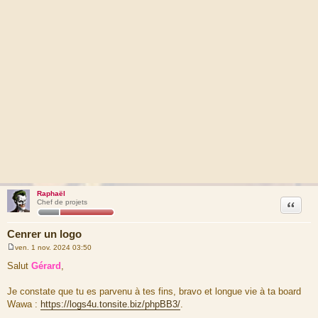
Raphaël
Citation
Chef de projets
Cenrer un logo
ven. 1 nov. 2024 03:50
M
e
Salut
Gérard
,
s
s
a
Je constate que tu es parvenu à tes fins, bravo et longue vie à ta board
g
Wawa :
https://logs4u.tonsite.biz/phpBB3/
.
e