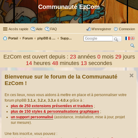
Communauté EzCom
Accès rapide
Aide
FAQ
M’enregistrer
Connexion
Portail
Forum
phpBB & Co
Support pour phpBB
ec
EzCom est ouvert depuis :
23
années
0
mois
29
jours
her
14
heures
48
minutes
13
secondes
ch
Bienvenue sur le forum de la Communauté
er
EzCom !
En ces lieux, nous vous aidons à mettre en place et à personnaliser votre
forum phpBB
3.1.x
,
3.2.x
,
3.3.x
&
4.0.x
grâce à :
plus de 250 extensions présentées et traduites
;
plus de 150 styles & personnalisations graphiques
;
un support personnalisé
(assistance, installation, mise à jour, projet
sur mesure).
Une fois inscrit.e, vous pouvez :