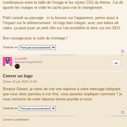
combinaison entre la taille de l’image et les styles CSS du thème. J’ai dû
ajuster les marges et vider le cache pour voir le changement.
Petit conseil au passage : si tu bosses sur l’apparence, pense aussi à
l’impact sur le référencement. Un logo bien intégré, avec une balise alt
claire, ça peut jouer un petit rôle sur l’accessibilité et donc sur ton SEO.
Bon courage pour la suite du montage !
Traduire en
Lucas93
Citation
Second rang EzCom
Cenrer un logo
mar. 22 juil. 2025 12:24
M
e
Bonjour Gérard, je viens de voir une réponse à votre message indiquant
s
que vous étiez parvenu à vos fins, vous pourriez expliquer comment ? je
s
a
vous remercie de votre réponse bonne journée à vous!
g
e
Traduire en
Contenu publicitaire :