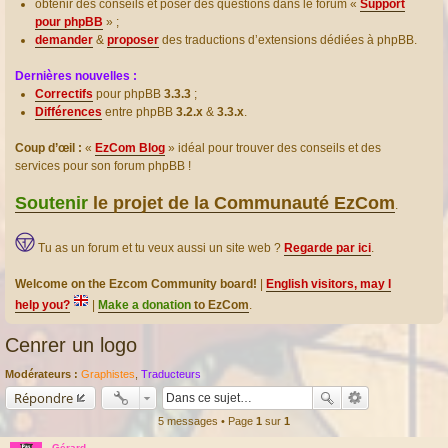
obtenir des conseils et poser des questions dans le forum «
Support
pour phpBB
» ;
demander
&
proposer
des traductions d’extensions dédiées à phpBB.
Dernières nouvelles :
Correctifs
pour phpBB
3.3.3
;
Différences
entre phpBB
3.2.x
&
3.3.x
.
Coup d’œil :
«
EzCom Blog
» idéal pour trouver des conseils et des
services pour son forum phpBB !
Soutenir
le projet de la Communauté EzCom
.
Tu as un forum et tu veux aussi un site web ?
Regarde par ici
.
Welcome on the Ezcom Community board!
|
English visitors, may I
help you?
|
Make a donation
to EzCom
.
Cenrer un logo
Modérateurs :
Graphistes
,
Traducteurs
Répondre
5 messages • Page
1
sur
1
Gérard