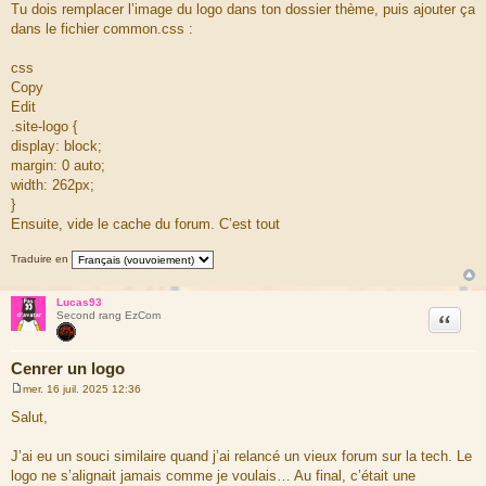
e
Tu dois remplacer l’image du logo dans ton dossier thème, puis ajouter ça
s
dans le fichier common.css :
s
a
g
css
e
Copy
Edit
.site-logo {
display: block;
margin: 0 auto;
width: 262px;
}
Ensuite, vide le cache du forum. C’est tout
Traduire en
Lucas93
Citation
Second rang EzCom
Cenrer un logo
mer. 16 juil. 2025 12:36
M
e
Salut,
s
s
a
J’ai eu un souci similaire quand j’ai relancé un vieux forum sur la tech. Le
g
logo ne s’alignait jamais comme je voulais… Au final, c’était une
e