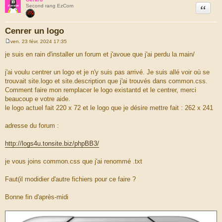
Citation
Second rang EzCom
Cenrer un logo
ven. 23 févr. 2024 17:35
M
e
je suis en rain d'installer un forum et j'avoue que j'ai perdu la main/
s
s
a
j'ai voulu centrer un logo et je n'y suis pas arrivé. Je suis allé voir où se
g
trouvait site.logo et site.description que j'ai trouvés dans common.css.
e
Comment faire mon remplacer le logo existantd et le centrer, merci
beaucoup e votre aide.
le logo actuel fait 220 x 72 et le logo que je désire mettre fait : 262 x 241
adresse du forum :
http://logs4u.tonsite.biz/phpBB3/
je vous joins common.css que j'ai renommé .txt
Faut(il modidier d'autre fichiers pour ce faire ?
Bonne fin d'après-midi