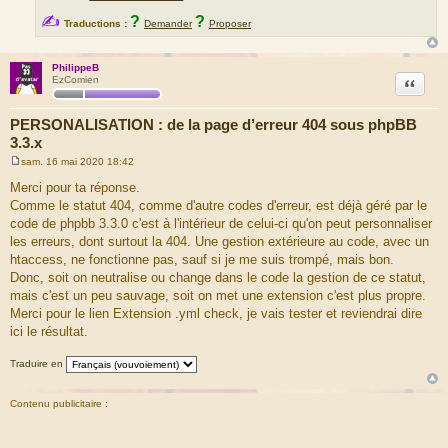
✍
?
?
Traductions :
Demander
Proposer
PhilippeB
Citation
EzComien
PERSONALISATION : de la page d’erreur 404 sous phpBB
3.3.x
sam. 16 mai 2020 18:42
M
e
Merci pour ta réponse.
s
Comme le statut 404, comme d'autre codes d'erreur, est déjà géré par le
s
a
code de phpbb 3.3.0 c'est à l'intérieur de celui-ci qu'on peut personnaliser
g
les erreurs, dont surtout la 404. Une gestion extérieure au code, avec un
e
htaccess, ne fonctionne pas, sauf si je me suis trompé, mais bon.
Donc, soit on neutralise ou change dans le code la gestion de ce statut,
mais c'est un peu sauvage, soit on met une extension c'est plus propre.
Merci pour le lien Extension .yml check, je vais tester et reviendrai dire
ici le résultat.
Traduire en
Contenu publicitaire :