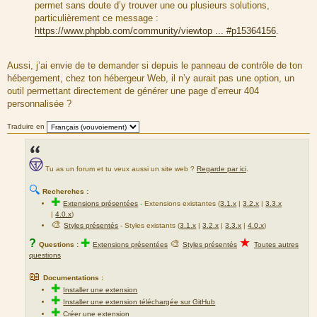
permet sans doute d’y trouver une ou plusieurs solutions,
particulièrement ce message :
https://www.phpbb.com/community/viewtop ... #p15364156
.
Aussi, j’ai envie de te demander si depuis le panneau de contrôle de ton
hébergement, chez ton hébergeur Web, il n’y aurait pas une option, un
outil permettant directement de générer une page d’erreur 404
personnalisée ?
Traduire en
Tu as un forum et tu veux aussi un site web ?
Regarde par ici
.
🔍
Recherches :
✚
Extensions présentées
-
Extensions existantes (
3.1.x
|
3.2.x
|
3.3.x
|
4.0.x
)
🎨
Styles présentés
- Styles existants (
3.1.x
|
3.2.x
|
3.3.x
|
4.0.x
)
★
?
✚
🎨
Questions :
Extensions présentées
Styles présentés
Toutes autres
questions
📖
Documentations :
✚
Installer une extension
✚
Installer une extension téléchargée sur GitHub
✚
Créer une extension