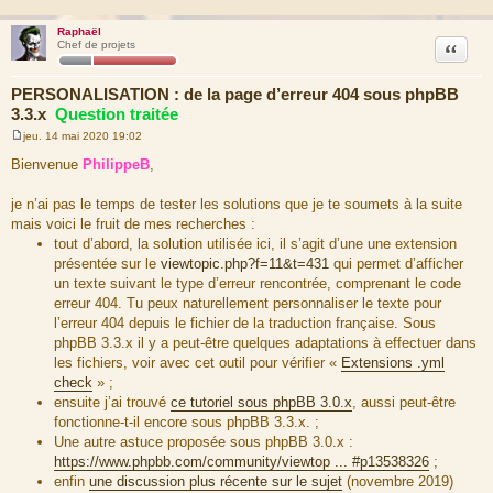
Raphaël
Citation
Chef de projets
PERSONALISATION : de la page d’erreur 404 sous phpBB
3.3.x
Question traitée
jeu. 14 mai 2020 19:02
M
e
Bienvenue
PhilippeB
,
s
s
a
je n’ai pas le temps de tester les solutions que je te soumets à la suite
g
mais voici le fruit de mes recherches :
e
tout d’abord, la solution utilisée ici, il s’agit d’une une extension
présentée sur le
viewtopic.php?f=11&t=431
qui permet d’afficher
un texte suivant le type d’erreur rencontrée, comprenant le code
erreur 404. Tu peux naturellement personnaliser le texte pour
l’erreur 404 depuis le fichier de la traduction française. Sous
phpBB 3.3.x il y a peut-être quelques adaptations à effectuer dans
les fichiers, voir avec cet outil pour vérifier «
Extensions .yml
check
» ;
ensuite j’ai trouvé
ce tutoriel sous phpBB 3.0.x
, aussi peut-être
fonctionne-t-il encore sous phpBB 3.3.x. ;
Une autre astuce proposée sous phpBB 3.0.x :
https://www.phpbb.com/community/viewtop ... #p13538326
;
enfin
une discussion plus récente sur le sujet
(novembre 2019)