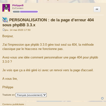
PhilippeB
Citation
EzComien
PERSONALISATION : de la page d’erreur 404
sous phpBB 3.3.x
jeu. 14 mai 2020 17:50
M
e
Bonjour,
s
s
a
J'ai l'impression que phpbb 3.3.0 gère tout seul sa 404, la méthode
g
classique par le htaccess ne fonctionne pas.
e
Avez-vous une idée comment personnaliser une page 404 pour phpbb
3.3.0 ?
Je vois que ça a été géré ici avec un renvoi vers la page d'accueil.
A vous lire,
Philippe
Traduire en
Contenu publicitaire :