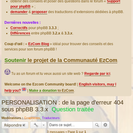
obtenir des conseils et poser des questions dans le forum «
Support
pour phpBB
» ;
demander
&
proposer
des traductions d’extensions dédiées à phpBB.
Dernières nouvelles :
Correctifs
pour phpBB
3.3.3
;
Différences
entre phpBB
3.2.x
&
3.3.x
.
Coup d’œil :
«
EzCom Blog
» idéal pour trouver des conseils et des
services pour son forum phpBB !
Soutenir
le projet de la Communauté EzCom
.
Tu as un forum et tu veux aussi un site web ?
Regarde par ici
.
Welcome on the Ezcom Community board!
|
English visitors, may I
help you?
|
Make a donation
to EzCom
.
PERSONALISATION : de la page d’erreur 404
sous phpBB 3.3.x
Question traitée
Modérateurs :
Graphistes
,
Traducteurs
Répondre
3 messages • Page
1
sur
1