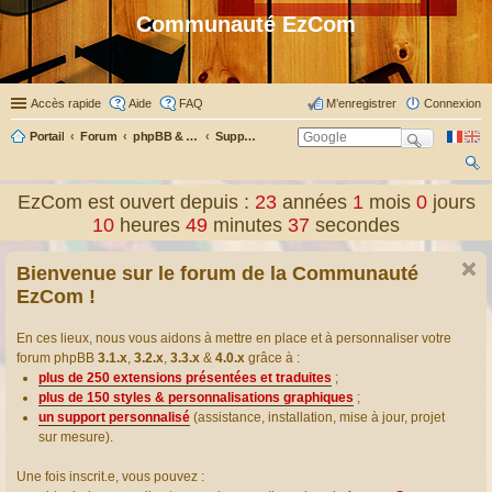
Communauté EzCom
Accès rapide
Aide
FAQ
M’enregistrer
Connexion
Portail
Forum
phpBB & Co
Support pour phpBB
ec
EzCom est ouvert depuis :
23
années
1
mois
0
jours
her
10
heures
49
minutes
37
secondes
ch
Bienvenue sur le forum de la Communauté
er
EzCom !
En ces lieux, nous vous aidons à mettre en place et à personnaliser votre
forum phpBB
3.1.x
,
3.2.x
,
3.3.x
&
4.0.x
grâce à :
plus de 250 extensions présentées et traduites
;
plus de 150 styles & personnalisations graphiques
;
un support personnalisé
(assistance, installation, mise à jour, projet
sur mesure).
Une fois inscrit.e, vous pouvez :