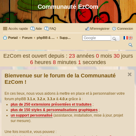
Communauté EzCom
Accès rapide
Aide
FAQ
M’enregistrer
Connexion
Portail
Forum
phpBB & Co
Support pour phpBB
ec
EzCom est ouvert depuis :
23
années
0
mois
30
jours
her
6
heures
8
minutes
1
secondes
ch
Bienvenue sur le forum de la Communauté
er
EzCom !
En ces lieux, nous vous aidons à mettre en place et à personnaliser votre
forum phpBB
3.1.x
,
3.2.x
,
3.3.x
&
4.0.x
grâce à :
plus de 250 extensions présentées et traduites
;
plus de 150 styles & personnalisations graphiques
;
un support personnalisé
(assistance, installation, mise à jour, projet
sur mesure).
Une fois inscrit.e, vous pouvez :