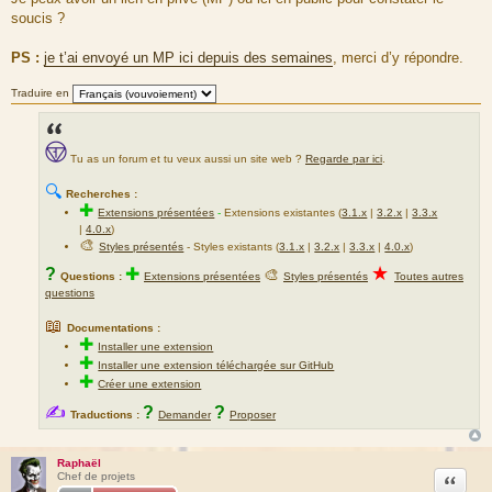
g
soucis ?
e
PS :
je t’ai envoyé un MP ici depuis des semaines
, merci d’y répondre.
Traduire en
Tu as un forum et tu veux aussi un site web ?
Regarde par ici
.
🔍
Recherches :
✚
Extensions présentées
-
Extensions existantes (
3.1.x
|
3.2.x
|
3.3.x
|
4.0.x
)
🎨
Styles présentés
- Styles existants (
3.1.x
|
3.2.x
|
3.3.x
|
4.0.x
)
★
?
✚
🎨
Questions :
Extensions présentées
Styles présentés
Toutes autres
questions
📖
Documentations :
✚
Installer une extension
✚
Installer une extension téléchargée sur GitHub
✚
Créer une extension
✍
?
?
Traductions :
Demander
Proposer
Raphaël
Citation
Chef de projets