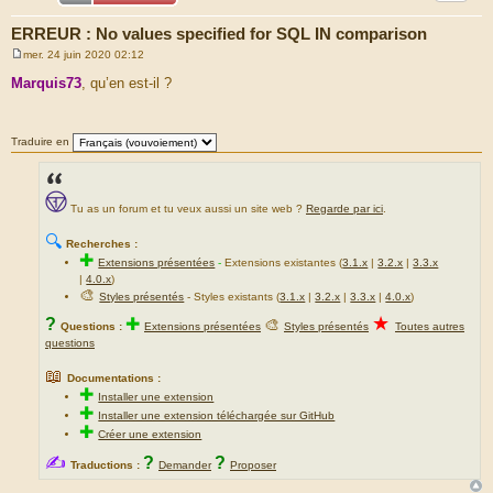
ERREUR : No values specified for SQL IN comparison
mer. 24 juin 2020 02:12
M
e
Marquis73
, qu’en est-il ?
s
s
a
g
Traduire en
e
Tu as un forum et tu veux aussi un site web ?
Regarde par ici
.
🔍
Recherches :
✚
Extensions présentées
-
Extensions existantes (
3.1.x
|
3.2.x
|
3.3.x
|
4.0.x
)
🎨
Styles présentés
- Styles existants (
3.1.x
|
3.2.x
|
3.3.x
|
4.0.x
)
★
?
✚
🎨
Questions :
Extensions présentées
Styles présentés
Toutes autres
questions
📖
Documentations :
✚
Installer une extension
✚
Installer une extension téléchargée sur GitHub
✚
Créer une extension
✍
?
?
Traductions :
Demander
Proposer