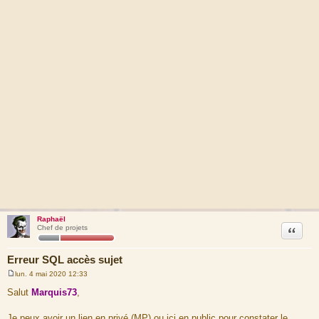
Raphaël
Citation
Chef de projets
Erreur SQL accès sujet
lun. 4 mai 2020 12:33
M
e
Salut
Marquis73
,
s
s
a
Je peux avoir un lien en privé (MP) ou ici en public pour constater le