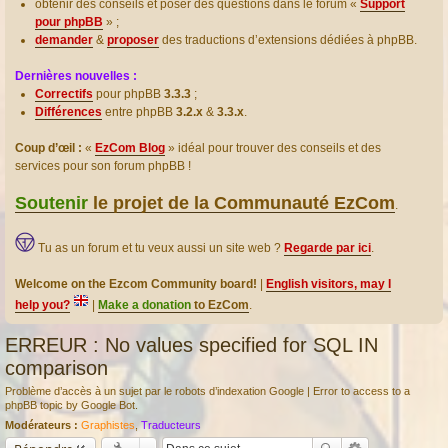
obtenir des conseils et poser des questions dans le forum «
Support
pour phpBB
» ;
demander
&
proposer
des traductions d’extensions dédiées à phpBB.
Dernières nouvelles :
Correctifs
pour phpBB
3.3.3
;
Différences
entre phpBB
3.2.x
&
3.3.x
.
Coup d’œil :
«
EzCom Blog
» idéal pour trouver des conseils et des
services pour son forum phpBB !
Soutenir
le projet de la Communauté EzCom
.
Tu as un forum et tu veux aussi un site web ?
Regarde par ici
.
Welcome on the Ezcom Community board!
|
English visitors, may I
help you?
|
Make a donation
to EzCom
.
ERREUR : No values specified for SQL IN
comparison
Problème d’accès à un sujet par le robots d’indexation Google | Error to access to a
phpBB topic by Google Bot.
Modérateurs :
Graphistes
,
Traducteurs