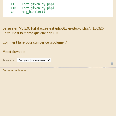
FILE: (not given by php)
LINE: (not given by php)
CALL: msg_handler()
FILE: [ROOT]/phpbb/db/driver/driver.php
LINE: 997
CALL: trigger_error()
Je suis en V3.2.9, l'url d'accès est /phpBB/viewtopic.php?t=166326.
L'erreur est la meme quelque soit l'url.
FILE: [ROOT]/phpbb/db/driver/driver.php
LINE: 547
Comment faire pour corriger ce problème ?
CALL: phpbb\db\driver\driver->sql_error()
FILE: [ROOT]/phpbb/db/driver/factory.php
Merci d'avance
LINE: 441
CALL: phpbb\db\driver\driver->sql_in_set()
Traduire en
FILE: [ROOT]/phpbb/auth/auth.php
LINE: 609
Contenu publicitaire :
CALL: phpbb\db\driver\factory->sql_in_set()
FILE: [ROOT]/phpbb/auth/auth.php
LINE: 388
CALL: phpbb\auth\auth->acl_raw_data()
FILE: [ROOT]/viewtopic.php
LINE: 1680
CALL: phpbb\auth\auth->acl_get_list()