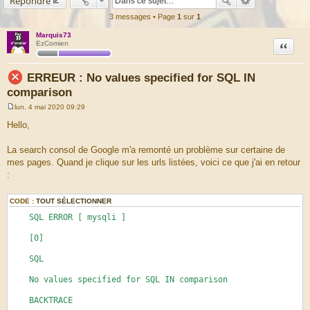
Répondre
3 messages • Page
1
sur
1
Marquis73
Citation
EzComien
ERREUR : No values specified for SQL IN
comparison
lun. 4 mai 2020 09:29
M
e
Hello,
s
s
a
La search consol de Google m'a remonté un problème sur certaine de
g
mes pages. Quand je clique sur les urls listées, voici ce que j'ai en retour
e
:
CODE :
TOUT SÉLECTIONNER
SQL ERROR [ mysqli ]
[0]
SQL
No values specified for SQL IN comparison
BACKTRACE