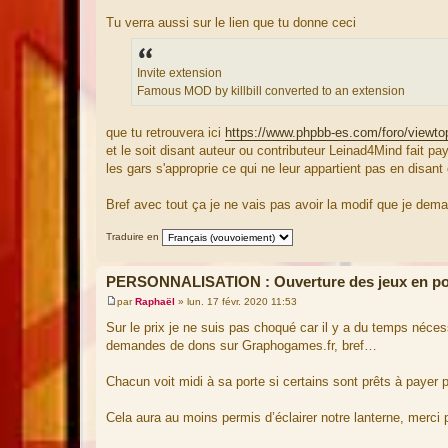
Tu verra aussi sur le lien que tu donne ceci
Invite extension
Famous MOD by killbill converted to an extension
que tu retrouvera ici
https://www.phpbb-es.com/foro/viewto
et le soit disant auteur ou contributeur Leinad4Mind fait pay
les gars s'approprie ce qui ne leur appartient pas en disant
Bref avec tout ça je ne vais pas avoir la modif que je dem
Traduire en
PERSONNALISATION : Ouverture des jeux en pop
par
Raphaël
»
lun. 17 févr. 2020 11:53
M
e
Sur le prix je ne suis pas choqué car il y a du temps néces
s
demandes de dons sur Graphogames.fr, bref…
s
a
g
Chacun voit midi à sa porte si certains sont prêts à payer
e
Cela aura au moins permis d’éclairer notre lanterne, merci