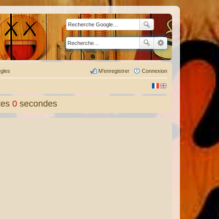
gles
M’enregistrer
Connexion
tes
1
secondes