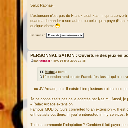
M
e
Salut Raphaël,
s
s
a
L'extension n'est pas de Franck c'est kasimi qui a converti
g
quand a demander a son auteur ou celui qui a payé (Franck) 
e
quelque chose
.
Traduire en
PERSONNALISATION : Ouverture des jeux en pop
par
Raphaël
»
dim. 16 févr. 2020 18:45
M
e
s
Michel
a écrit :
s
L'extension n'est pas de Franck c'est kasimi qui a conv
a
S
g
e
o
…ou JV Arcade, etc. Il existe bien plusieurs extensions p
u
r
Je ne connaissais pas celle adaptée par Kasimi. Aussi, je p
c
« Relax Arcade extension
e
Famous MOD by Ours converted to an extension ». Il est di
d
enthusiasts out there. If you’re interested in my services, 
u
m
Tu lui a commandé l’adaptation ? Combien il fait payer pour 
e