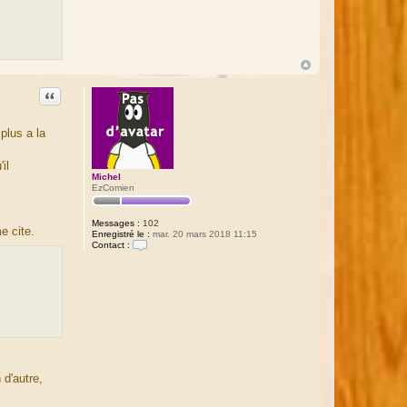
Citation
plus a la
il
Michel
EzComien
Messages :
102
e cite.
Enregistré le :
mar. 20 mars 2018 11:15
Contact :
C
o
n
t
a
c
t
e
r
M
i
c
 d'autre,
h
e