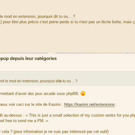
 le mod en extension, pourquoi dit tu ou… ?
pour être plus précis c'est peine perdu si tu n'est pas un lèche botte, mais ç
up depuis leur catégories
erti le mod en extension, pourquoi di
t
s
tu ou… ?
ermettant d’avoir des jeux arcade sous phpBB.
eux voir ceci sur le site de Kasimi :
https://kasimi.net/extensions
:
t au-dessus : « This is just a small selection of my custom works for you p
feel free to send me a PM. ».
cela ? (pour information je ne suis pas intéressé par cet outil)