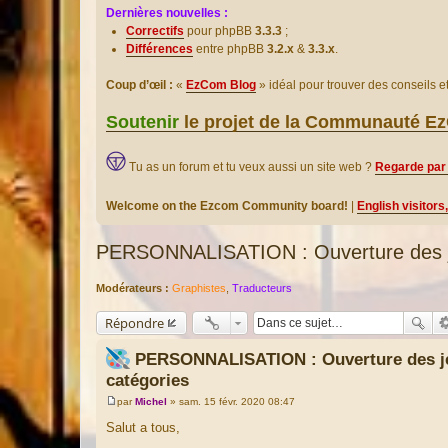
Dernières nouvelles :
Correctifs
pour phpBB
3.3.3
;
Différences
entre phpBB
3.2.x
&
3.3.x
.
Coup d’œil :
«
EzCom Blog
» idéal pour trouver des conseils 
Soutenir
le projet de la Communauté 
Tu as un forum et tu veux aussi un site web ?
Regarde par 
Welcome on the Ezcom Community board!
|
English visitors
PERSONNALISATION : Ouverture des je
Modérateurs :
Graphistes
,
Traducteurs
Répondre
PERSONNALISATION : Ouverture des je
catégories
par
Michel
»
sam. 15 févr. 2020 08:47
M
e
Salut a tous,
s
s