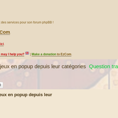
et des services pour son forum phpBB !
EzCom
.
ici
.
, may I help you?
|
Make a donation
to EzCom
.
ux en popup depuis leur catégories
Question tra
ux en popup depuis leur