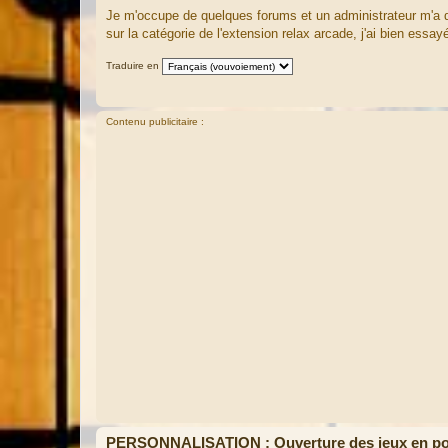
a
Je m'occupe de quelques forums et un administrateur m'a dem
g
sur la catégorie de l'extension relax arcade, j'ai bien essa
e
Traduire en
Contenu publicitaire :
PERSONNALISATION : Ouverture des jeux en pop