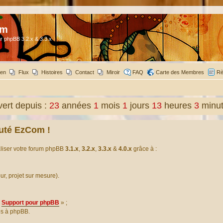
om
r phpBB 3.2.x & 3.3.x
ien
Flux
Histoires
Contact
Miroir
FAQ
Carte des Membres
Rè
ert depuis :
23
années
1
mois
1
jours
13
heures
3
minu
uté EzCom !
aliser votre forum phpBB
3.1.x
,
3.2.x
,
3.3.x
&
4.0.x
grâce à :
our, projet sur mesure).
Support pour phpBB
» ;
es à phpBB.