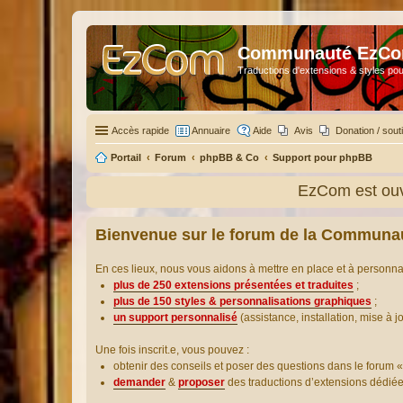
Communauté EzC
Traductions d'extensions & styles pou
Accès rapide
Annuaire
Aide
Avis
Donation / sout
Portail
Forum
phpBB & Co
Support pour phpBB
EzCom est ouv
Bienvenue sur le forum de la Communa
En ces lieux, nous vous aidons à mettre en place et à personn
plus de 250 extensions présentées et traduites
;
plus de 150 styles & personnalisations graphiques
;
un support personnalisé
(assistance, installation, mise à j
Une fois inscrit.e, vous pouvez :
obtenir des conseils et poser des questions dans le forum «
demander
&
proposer
des traductions d’extensions dédié