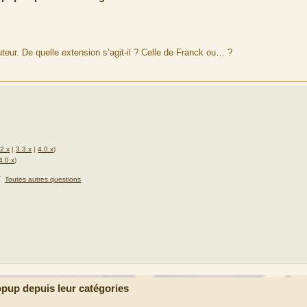
teur. De quelle extension s’agit-il ? Celle de Franck ou… ?
.2.x
|
3.3.x
|
4.0.x
)
4.0.x
)
★
Toutes autres questions
up depuis leur catégories