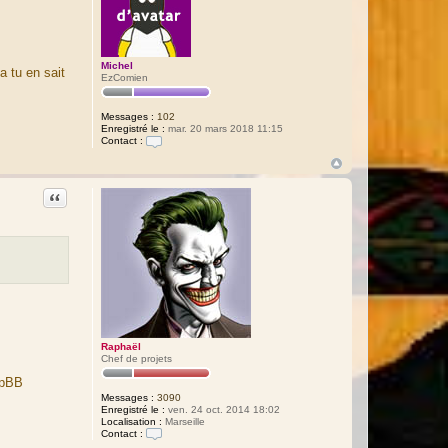
Michel
a tu en sait
EzComien
Messages :
102
Enregistré le :
mar. 20 mars 2018 11:15
Contact :
C
o
n
t
Citation
a
c
t
e
r
M
i
c
h
e
l
Raphaël
Chef de projets
hpBB
Messages :
3090
Enregistré le :
ven. 24 oct. 2014 18:02
Localisation :
Marseille
Contact :
C