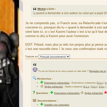
s
s
Michel
a écrit :
a
quand a demander a son auteur ou celui qui a payé (Fra
g
S
e
o
Je ne comprends pas, si Franck avec sa RelaxArcade n’est p
u
concerne ici, pourquoi dis-tu « quand à demander à son aut
r
vient faire ici, si c’est Kasimi l’auteur c’est à lui qu’il 
c
comme tu dis) à Kasimi pour avoir l’extension.
e
d
EDIT: Pétard, mais plus je relis ton propos plus je pense a
u
c’est une nouvelle tiens ! Je veux une confirmation niark n
m
e
Traduire en
s
s
a
Tu as un forum et tu veux aussi un site web ?
Regarde par ici
.
g
e
🔍
Recherches :
✚
Extensions présentées
-
Extensions existantes (
3.1.x
|
3
🎨
Styles présentés
- Styles existants (
3.1.x
|
3.2.x
|
3.3.x
|
?
✚
🎨
Questions :
Extensions présentées
Styles présentés
📖
Documentations :
✚
Installer une extension