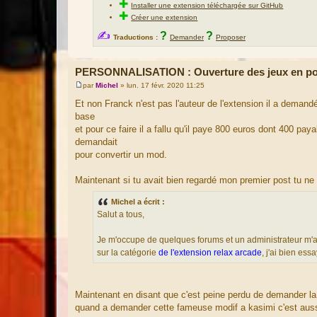
✚
Installer une extension téléchargée sur GitHub
✚
Créer une extension
✍
?
?
Traductions :
Demander
Proposer
PERSONNALISATION : Ouverture des jeux en pop
par
Michel
»
lun. 17 févr. 2020 11:25
M
e
Et non Franck n'est pas l'auteur de l'extension il a demand
s
base
s
a
et pour ce faire il a fallu qu'il paye 800 euros dont 400 pay
g
demandait
e
pour convertir un mod.
Maintenant si tu avait bien regardé mon premier post tu ne 
Michel a écrit :
Salut a tous,
Je m'occupe de quelques forums et un administrateur m'a de
sur la catégorie
de l'extension relax arcade
, j'ai bien es
Maintenant en disant que c'est peine perdu de demander la mo
quand a demander cette fameuse modif a kasimi c'est aussi p