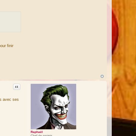
l
ur finir
Citation
is avec ses
Raphaël
Chef de projets