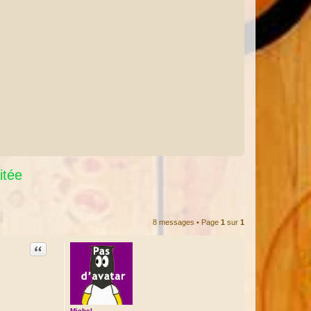
itée
8 messages • Page
1
sur
1
Citation
Michel