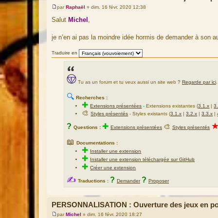
par
Raphaël
»
dim. 16 févr. 2020 12:38
M
e
Salut
Michel
,
s
s
a
je n’en ai pas la moindre idée hormis de demander à son au
g
e
Traduire en
Tu as un forum et tu veux aussi un site web ?
Regarde par ici
.
🔍
Recherches :
✚
Extensions présentées
-
Extensions existantes (
3.1.x
|
3
🎨
Styles présentés
- Styles existants (
3.1.x
|
3.2.x
|
3.3.x
|
?
✚
🎨
Questions :
Extensions présentées
Styles présentés
📖
Documentations :
✚
Installer une extension
✚
Installer une extension téléchargée sur GitHub
✚
Créer une extension
✍
?
?
Traductions :
Demander
Proposer
PERSONNALISATION : Ouverture des jeux en pop
par
Michel
»
dim. 16 févr. 2020 18:27