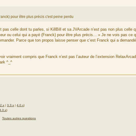
nck) pour être plus précis c'est peine perdu
as celle dont tu parles, si KillBill et sa JVArcade n’est pas non plus celle 
eur ou celui qui a payé (Franck) pour être plus précis… » Je ne vois pas ce 
faut demander. Parce que ton propos laisse penser que c’est Franck qui a demand
voir vraiment compris que Franck n’est pas l’auteur de l’extension RelaxArcad
iark ^_^
.2.x
|
3.3.x
|
4.0.x
)
4.0.x
)
★
Toutes autres questions