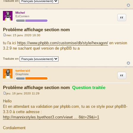
Traduire en
e
Michel
Citation
EzComien
Problème affichage section nom
mer. 15 janv. 2020 16:30
M
e
tu l'a ici
https://www.phpbb.com/customise/db/style/hexagon/
en version
s
3.2.9 ne sachant quel version de phpBB tu a
s
a
g
Traduire en
e
tomberaid
Citation
Graphiste
Problème affichage section nom
Question traitée
jeu. 16 janv. 2020 11:29
M
e
Hello
s
Et en attendant sa validation par phpbb.com, tu as ce style pour phpBB-
s
a
3.3.0 à cette adresse :
g
http://mannixstyles.byethost3.com/viewt ... 8&t=29&i=1
e
Cordialement