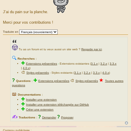
a
g
e
J’ai du pain sur la planche.
Merci pour vos contributions !
Traduire en
Tu as un forum et tu veux aussi un site web ?
Regarde par ici
.
🔍
Recherches :
✚
Extensions présentées
-
Extensions existantes (
3.1.x
|
3.2.x
|
3.3.x
|
4.0.x
)
🎨
Styles présentés
- Styles existants (
3.1.x
|
3.2.x
|
3.3.x
|
4.0.x
)
★
?
✚
🎨
Questions :
Extensions présentées
Styles présentés
Toutes autres
questions
📖
Documentations :
✚
Installer une extension
✚
Installer une extension téléchargée sur GitHub
✚
Créer une extension
✍
?
?
Traductions :
Demander
Proposer
Contenu publicitaire :