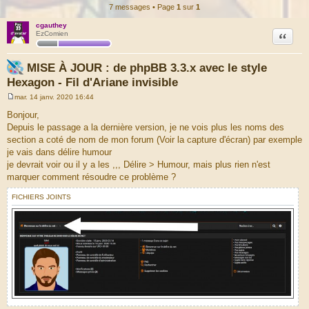
7 messages • Page
1
sur
1
cgauthey
Citation
EzComien
MISE À JOUR : de phpBB 3.3.x avec le style
Hexagon - Fil d'Ariane invisible
mar. 14 janv. 2020 16:44
M
e
Bonjour,
s
Depuis le passage a la dernière version, je ne vois plus les noms des
s
a
section a coté de nom de mon forum (Voir la capture d'écran) par exemple
g
je vais dans délire humour
e
je devrait voir ou il y a les ,,, Délire > Humour, mais plus rien n'est
marquer comment résoudre ce problème ?
FICHIERS JOINTS