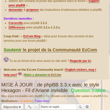
obtenir des conseils et poser des questions dans le forum «
Support
pour phpBB
» ;
demander
&
proposer
des traductions d’extensions dédiées à phpBB.
Dernières nouvelles :
Correctifs
pour phpBB
3.3.3
;
Différences
entre phpBB
3.2.x
&
3.3.x
.
Coup d’œil :
«
EzCom Blog
» idéal pour trouver des conseils et des
services pour son forum phpBB !
Soutenir
le projet de la Communauté EzCom
.
Tu as un forum et tu veux aussi un site web ?
Regarde par ici
.
Welcome on the Ezcom Community board!
|
English visitors, may I
help you?
|
Make a donation
to EzCom
.
MISE À JOUR : de phpBB 3.3.x avec le style
Hexagon - Fil d'Ariane invisible
Question traitée
Mise à jour incomplète vers phpBB 3.3.x | Breadcrumb hidden after update to phpBB 3.3.x.
Modérateurs :
Graphistes
,
Traducteurs
Répondre