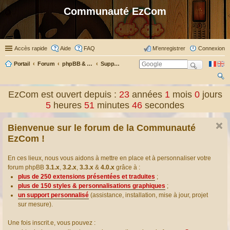
Communauté EzCom
Accès rapide
Aide
FAQ
M’enregistrer
Connexion
Portail
Forum
phpBB & Co
Support pour phpBB
ec
EzCom est ouvert depuis :
23
années
1
mois
0
jours
her
5
heures
51
minutes
46
secondes
ch
Bienvenue sur le forum de la Communauté
er
EzCom !
En ces lieux, nous vous aidons à mettre en place et à personnaliser votre
forum phpBB
3.1.x
,
3.2.x
,
3.3.x
&
4.0.x
grâce à :
plus de 250 extensions présentées et traduites
;
plus de 150 styles & personnalisations graphiques
;
un support personnalisé
(assistance, installation, mise à jour, projet
sur mesure).
Une fois inscrit.e, vous pouvez :