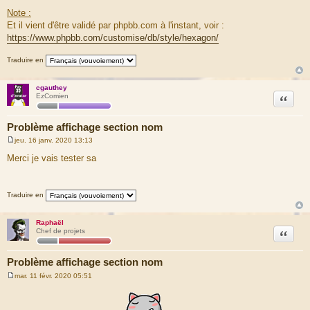
Note :
Et il vient d'être validé par phpbb.com à l'instant, voir :
https://www.phpbb.com/customise/db/style/hexagon/
Traduire en
cgauthey
Citation
EzComien
Problème affichage section nom
jeu. 16 janv. 2020 13:13
M
e
Merci je vais tester sa
s
s
a
g
Traduire en
e
Raphaël
Citation
Chef de projets
Problème affichage section nom
mar. 11 févr. 2020 05:51
M
e
s
s