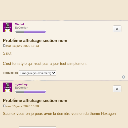
Michel
Citation
EzComien
Problème affichage section nom
mar. 14 janv. 2020 19:13
M
e
Salut,
s
s
a
C'est ton style qui n'est pas a jour tout simplement
g
e
Traduire en
cgauthey
Citation
EzComien
Problème affichage section nom
mer. 15 janv. 2020 15:38
M
e
Sauriez vous on je peux avoir la dernière version du theme Hexagon
s
s
a
g