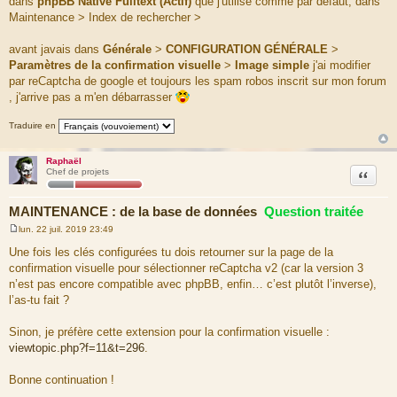
dans
phpBB Native Fulltext (Actif)
que j'utilise comme par défaut, dans
Maintenance > Index de rechercher >
avant javais dans
Générale
>
CONFIGURATION GÉNÉRALE
>
Paramètres de la confirmation visuelle
>
Image simple
j'ai modifier
par reCaptcha de google et toujours les spam robos inscrit sur mon forum
, j'arrive pas a m'en débarrasser
Traduire en
Raphaël
Citation
Chef de projets
MAINTENANCE : de la base de données
Question traitée
lun. 22 juil. 2019 23:49
M
e
Une fois les clés configurées tu dois retourner sur la page de la
s
confirmation visuelle pour sélectionner reCaptcha v2 (car la version 3
s
a
n’est pas encore compatible avec phpBB, enfin… c’est plutôt l’inverse),
g
l’as-tu fait ?
e
Sinon, je préfère cette extension pour la confirmation visuelle :
viewtopic.php?f=11&t=296
.
Bonne continuation !