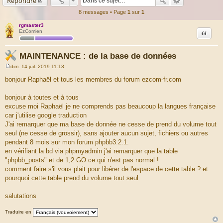
Répondre
8 messages • Page
1
sur
1
rgmaster3
Citation
EzComien
MAINTENANCE : de la base de données
dim. 14 juil. 2019 11:13
M
e
bonjour Raphaël et tous les membres du forum ezcom-fr.com
s
s
a
bonjour à toutes et à tous
g
excuse moi Raphaël je ne comprends pas beaucoup la langues française
e
car j'utilise google traduction
J'ai remarquer que ma base de donnée ne cesse de prend du volume tout
seul (ne cesse de grossir), sans ajouter aucun sujet, fichiers ou autres
pendant 8 mois sur mon forum phpbb3.2.1.
en vérifiant la bd via phpmyadmin j'ai remarquer que la table
"phpbb_posts" et de 1,2 GO ce qui n'est pas normal !
comment faire s'il vous plait pour libérer de l'espace de cette table ? et
pourquoi cette table prend du volume tout seul
salutations
Traduire en