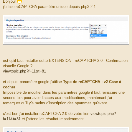
Bonjour
s
j'utilise reCAPTCHA paramètre unique depuis php3.2.1
s
a
g
e
est qu'il faut installer cette EXTENSION : reCAPTCHA 2.0 - Confirmation
visuelle Google ?
viewtopic.php?f=11&t=81
et depuis paramètre google j'utilise
Type de reCAPTCHA : v2 Case à
cocher
Impossible de modifier dans les paramètres google il faut réinscrire une
second fois pour avoir l’accès aux modifications, maintenant j'ai
remarquer qu'il y'a moins d'inscription des spammes qu'avant
c'est bon j'ai installer reCAPTCHA 2.0 de votre lien
viewtopic.php?
f=11&t=81
et j'attend les résultat impatiemment