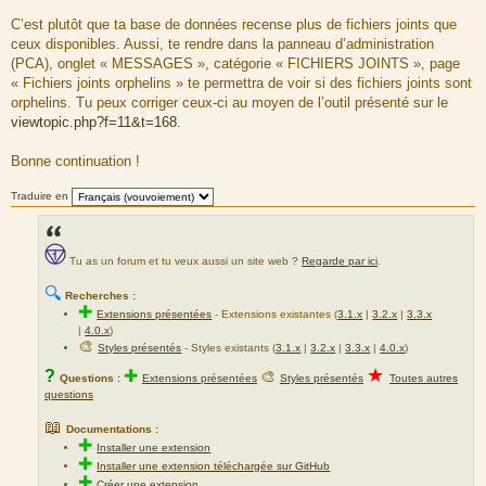
c
C’est plutôt que ta base de données recense plus de fichiers joints que
e
ceux disponibles. Aussi, te rendre dans la panneau d’administration
d
(PCA), onglet « MESSAGES », catégorie « FICHIERS JOINTS », page
u
« Fichiers joints orphelins » te permettra de voir si des fichiers joints sont
m
orphelins. Tu peux corriger ceux-ci au moyen de l’outil présenté sur le
e
viewtopic.php?f=11&t=168
.
s
s
Bonne continuation !
a
g
Traduire en
e
Tu as un forum et tu veux aussi un site web ?
Regarde par ici
.
🔍
Recherches :
✚
Extensions présentées
-
Extensions existantes (
3.1.x
|
3.2.x
|
3.3.x
|
4.0.x
)
🎨
Styles présentés
- Styles existants (
3.1.x
|
3.2.x
|
3.3.x
|
4.0.x
)
★
?
✚
🎨
Questions :
Extensions présentées
Styles présentés
Toutes autres
questions
📖
Documentations :
✚
Installer une extension
✚
Installer une extension téléchargée sur GitHub
✚
Créer une extension