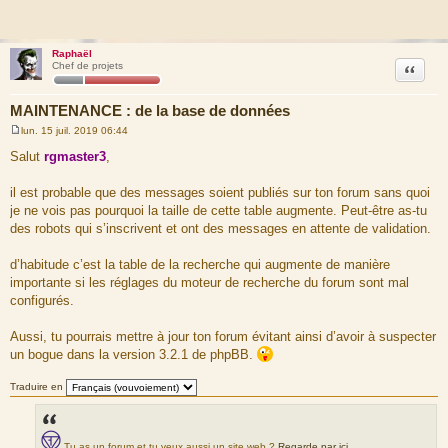
Raphaël
Citation
Chef de projets
MAINTENANCE : de la base de données
lun. 15 juil. 2019 06:44
M
e
Salut
rgmaster3
,
s
s
a
il est probable que des messages soient publiés sur ton forum sans quoi
g
je ne vois pas pourquoi la taille de cette table augmente. Peut-être as-tu
e
des robots qui s’inscrivent et ont des messages en attente de validation.
d’habitude c’est la table de la recherche qui augmente de manière
importante si les réglages du moteur de recherche du forum sont mal
configurés.
Aussi, tu pourrais mettre à jour ton forum évitant ainsi d’avoir à suspecter
un bogue dans la version 3.2.1 de phpBB.
Traduire en
Tu as un forum et tu veux aussi un site web ?
Regarde par ici
.