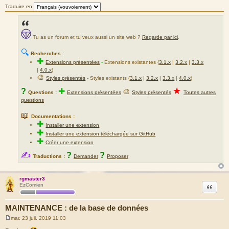
Traduire en
Tu as un forum et tu veux aussi un site web ?
Regarde par ici
.
🔍
Recherches :
✚
Extensions présentées
-
Extensions existantes (
3.1.x
|
3.2.x
|
3.3.x
|
4.0.x
)
🎨
Styles présentés
- Styles existants (
3.1.x
|
3.2.x
|
3.3.x
|
4.0.x
)
★
?
✚
🎨
Questions :
Extensions présentées
Styles présentés
Toutes autres
questions
📖
Documentations :
✚
Installer une extension
✚
Installer une extension téléchargée sur GitHub
✚
Créer une extension
✍
?
?
Traductions :
Demander
Proposer
rgmaster3
Citation
EzComien
MAINTENANCE : de la base de données
mar. 23 juil. 2019 11:03
M
e