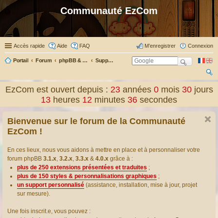
Communauté EzCom
Accès rapide
Aide
FAQ
M’enregistrer
Connexion
Portail
Forum
phpBB & Co
Support pour phpBB
ec
EzCom est ouvert depuis :
23
années
0
mois
30
jours
her
13
heures
12
minutes
36
secondes
ch
Bienvenue sur le forum de la Communauté
er
EzCom !
En ces lieux, nous vous aidons à mettre en place et à personnaliser votre
forum phpBB
3.1.x
,
3.2.x
,
3.3.x
&
4.0.x
grâce à :
plus de 250 extensions présentées et traduites
;
plus de 150 styles & personnalisations graphiques
;
un support personnalisé
(assistance, installation, mise à jour, projet
sur mesure).
Une fois inscrit.e, vous pouvez :