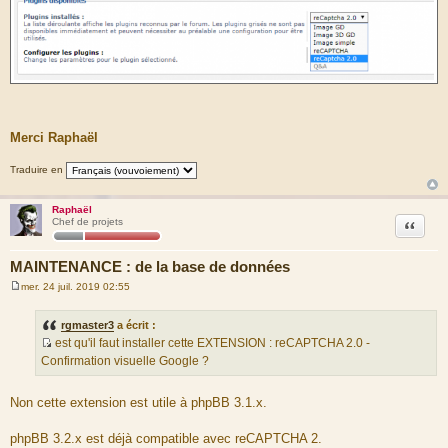
Merci Raphaël
Traduire en
Raphaël
Citation
Chef de projets
MAINTENANCE : de la base de données
mer. 24 juil. 2019 02:55
M
e
s
rgmaster3
a écrit :
s
est qu'il faut installer cette EXTENSION : reCAPTCHA 2.0 -
a
S
g
Confirmation visuelle Google ?
e
o
u
Non cette extension est utile à phpBB 3.1.x.
r
c
phpBB 3.2.x est déjà compatible avec reCAPTCHA 2.
e