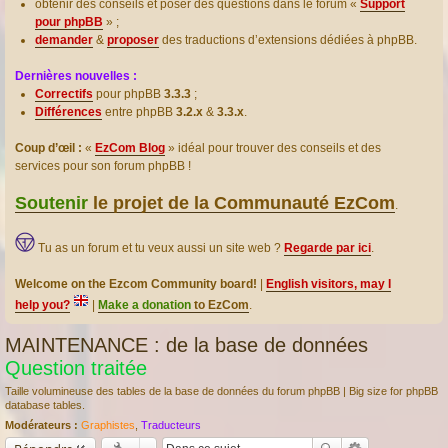
obtenir des conseils et poser des questions dans le forum «
Support
pour phpBB
» ;
demander
&
proposer
des traductions d’extensions dédiées à phpBB.
Dernières nouvelles :
Correctifs
pour phpBB
3.3.3
;
Différences
entre phpBB
3.2.x
&
3.3.x
.
Coup d’œil :
«
EzCom Blog
» idéal pour trouver des conseils et des
services pour son forum phpBB !
Soutenir
le projet de la Communauté EzCom
.
Tu as un forum et tu veux aussi un site web ?
Regarde par ici
.
Welcome on the Ezcom Community board!
|
English visitors, may I
help you?
|
Make a donation
to EzCom
.
MAINTENANCE : de la base de données
Question traitée
Taille volumineuse des tables de la base de données du forum phpBB | Big size for phpBB
database tables.
Modérateurs :
Graphistes
,
Traducteurs