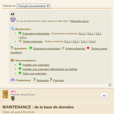
d
Traduire en
u
m
e
Tu as un forum et tu veux aussi un site web ?
Regarde par ici
.
s
s
🔍
Recherches :
a
✚
Extensions présentées
-
Extensions existantes (
3.1.x
|
3.2.x
|
3.3.x
g
|
4.0.x
)
e
🎨
Styles présentés
- Styles existants (
3.1.x
|
3.2.x
|
3.3.x
|
4.0.x
)
★
?
✚
🎨
Questions :
Extensions présentées
Styles présentés
Toutes autres
questions
📖
Documentations :
✚
Installer une extension
✚
Installer une extension téléchargée sur GitHub
✚
Créer une extension
✍
?
?
Traductions :
Demander
Proposer
dB-]
Citation
Premier rang EzCom
MAINTENANCE : de la base de données
dim. 18 août 2019 09:24