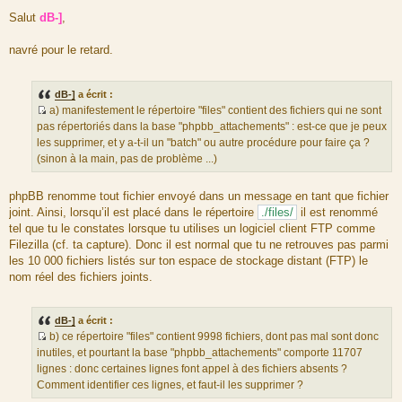
M
e
Salut
dB-]
,
s
s
a
navré pour le retard.
g
e
dB-]
a écrit :
a) manifestement le répertoire "files" contient des fichiers qui ne sont
S
pas répertoriés dans la base "phpbb_attachements" : est-ce que je peux
o
les supprimer, et y a-t-il un "batch" ou autre procédure pour faire ça ?
u
(sinon à la main, pas de problème ...)
r
c
phpBB renomme tout fichier envoyé dans un message en tant que fichier
e
joint. Ainsi, lorsqu’il est placé dans le répertoire
./files/
il est renommé
d
tel que tu le constates lorsque tu utilises un logiciel client FTP comme
u
Filezilla (cf. ta capture). Donc il est normal que tu ne retrouves pas parmi
m
les 10 000 fichiers listés sur ton espace de stockage distant (FTP) le
e
nom réel des fichiers joints.
s
s
a
dB-]
a écrit :
g
b) ce répertoire "files" contient 9998 fichiers, dont pas mal sont donc
e
S
inutiles, et pourtant la base "phpbb_attachements" comporte 11707
o
lignes : donc certaines lignes font appel à des fichiers absents ?
u
Comment identifier ces lignes, et faut-il les supprimer ?
r