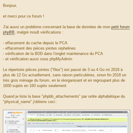
M
e
Bonjour,
s
s
a
et merci pour ce forum !
g
e
J'ai aussi un problème concernant la base de données de mon
petit forum
phpBB
, malgré moult vérifications :
- effacement du cache depuis le PCA
- effacement des pièces jointes orphelines
- vérification de la BDD dans l'onglet maintenance du PCA
- et vérification aussi sous phpMyAdmin
Le répertoire pièces jointes ("files") est passé de 3 ou 4 Go mi 2018 à
plus de 12 Go actuellement, sans raison particulières, sinon fin 2018 un
très gros ménage du forum, en le réorganisant et en regroupant plus de
1600 sujets en 160 sujets seulement.
Quand je liste la base "phpbb_attachements" par ordre alphabétique du
"physical_name" j'obtiens ceci :