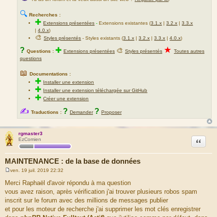
🔍
Recherches :
✚
Extensions présentées
-
Extensions existantes (
3.1.x
|
3.2.x
|
3.3.x
|
4.0.x
)
🎨
Styles présentés
- Styles existants (
3.1.x
|
3.2.x
|
3.3.x
|
4.0.x
)
★
?
✚
🎨
Questions :
Extensions présentées
Styles présentés
Toutes autres
questions
📖
Documentations :
✚
Installer une extension
✚
Installer une extension téléchargée sur GitHub
✚
Créer une extension
✍
?
?
Traductions :
Demander
Proposer
rgmaster3
Citation
EzComien
MAINTENANCE : de la base de données
ven. 19 juil. 2019 22:32
M
e
Merci Raphaël d'avoir répondu à ma question
s
vous avez raison, après vérification j'ai trouver plusieurs robos spam
s
a
inscrit sur le forum avec des millions de messages publier
g
et pour les moteur de recherche j'ai supprimer les mot clés enregistrer
e