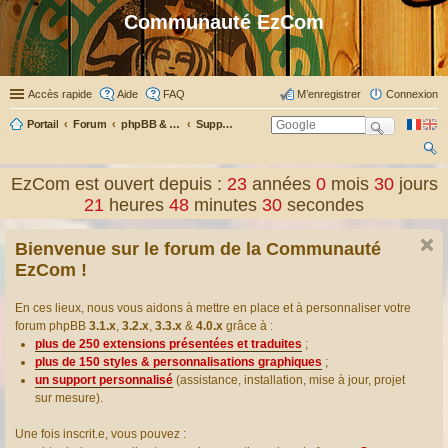
Communauté EzCom
Accès rapide
Aide
FAQ
M’enregistrer
Connexion
Portail
Forum
phpBB & Co
Support pour phpBB
ec
EzCom est ouvert depuis :
23
années
0
mois
30
jours
her
21
heures
48
minutes
31
secondes
ch
Bienvenue sur le forum de la Communauté
er
EzCom !
En ces lieux, nous vous aidons à mettre en place et à personnaliser votre
forum phpBB
3.1.x
,
3.2.x
,
3.3.x
&
4.0.x
grâce à :
plus de 250 extensions présentées et traduites
;
plus de 150 styles & personnalisations graphiques
;
un support personnalisé
(assistance, installation, mise à jour, projet
sur mesure).
Une fois inscrit.e, vous pouvez :