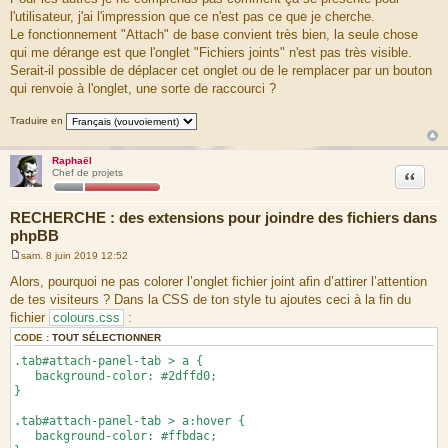
l'utilisateur, j'ai l'impression que ce n'est pas ce que je cherche.
Le fonctionnement "Attach" de base convient très bien, la seule chose
qui me dérange est que l'onglet "Fichiers joints" n'est pas très visible.
Serait-il possible de déplacer cet onglet ou de le remplacer par un bouton
qui renvoie à l'onglet, une sorte de raccourci ?
Traduire en
Raphaël
Citation
Chef de projets
RECHERCHE : des extensions pour joindre des fichiers dans
phpBB
sam. 8 juin 2019 12:52
M
e
Alors, pourquoi ne pas colorer l’onglet fichier joint afin d’attirer l’attention
s
de tes visiteurs ? Dans la CSS de ton style tu ajoutes ceci à la fin du
s
a
fichier
colours.css
:
g
e
CODE :
TOUT SÉLECTIONNER
.tab#attach-panel-tab > a {
background-color: #2dffd0;
}
.tab#attach-panel-tab > a:hover {
background-color: #ffbdac;