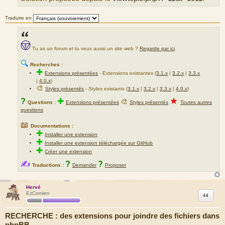
g
e
Traduire en
Tu as un forum et tu veux aussi un site web ?
Regarde par ici
.
🔍
Recherches :
✚
Extensions présentées
-
Extensions existantes (
3.1.x
|
3.2.x
|
3.3.x
|
4.0.x
)
🎨
Styles présentés
- Styles existants (
3.1.x
|
3.2.x
|
3.3.x
|
4.0.x
)
★
?
✚
🎨
Questions :
Extensions présentées
Styles présentés
Toutes autres
questions
📖
Documentations :
✚
Installer une extension
✚
Installer une extension téléchargée sur GitHub
✚
Créer une extension
✍
?
?
Traductions :
Demander
Proposer
Hervé
Citation
EzComien
RECHERCHE : des extensions pour joindre des fichiers dans
phpBB