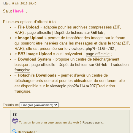
jeu. 6 juin 2019 19:45
M
e
Salut
Hervé
, ,
s
s
a
Plusieurs options d’offrent à toi :
g
«
File Upload
» adaptée pour les archives compressées (ZIP,
e
RAR) :
page officielle
|
Dépôt de fichiers sur GitHub
;
«
Image Upload
» permet de transférer des images sur le forum
qui pourront être insérées dans les messages et dans le tchat (ZIP,
RAR), elle est présentée sur le
viewtopic.php?f=11&t=782
;
«
BB3 Image Upload
» outil polyvalent :
page officielle
;
«
Download System
» propose un centre de téléchargement
basique :
page officielle
|
Dépôt de fichiers sur GitHub
|
Traduction
française
;
«
Hotschi's Downloads
» permet d’avoir un centre de
téléchargements complet pour les utilisateurs de son forum, elle
est disponible sur le
viewtopic.php?f=11&t=207
]Traduction
française.
Traduire en
Tu as un forum et tu veux aussi un site web ?
Regarde par ici
.
🔍
Recherches :