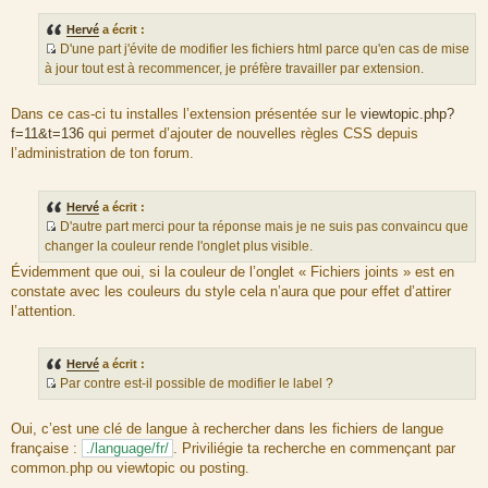
e
s
Hervé
a écrit :
s
D'une part j'évite de modifier les fichiers html parce qu'en cas de mise
a
S
g
à jour tout est à recommencer, je préfère travailler par extension.
e
o
u
Dans ce cas-ci tu installes l’extension présentée sur le
viewtopic.php?
r
f=11&t=136
qui permet d’ajouter de nouvelles règles CSS depuis
c
l’administration de ton forum.
e
d
u
Hervé
a écrit :
m
D'autre part merci pour ta réponse mais je ne suis pas convaincu que
e
S
changer la couleur rende l'onglet plus visible.
s
o
Évidemment que oui, si la couleur de l’onglet « Fichiers joints » est en
s
u
constate avec les couleurs du style cela n’aura que pour effet d’attirer
a
r
l’attention.
g
c
e
e
d
Hervé
a écrit :
u
Par contre est-il possible de modifier le label ?
m
S
e
o
Oui, c’est une clé de langue à rechercher dans les fichiers de langue
s
u
française :
./language/fr/
. Priviliégie ta recherche en commençant par
s
r
common.php ou viewtopic ou posting.
a
c