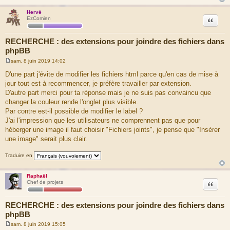
Hervé
Citation
EzComien
RECHERCHE : des extensions pour joindre des fichiers dans
phpBB
sam. 8 juin 2019 14:02
M
e
D'une part j'évite de modifier les fichiers html parce qu'en cas de mise à
s
jour tout est à recommencer, je préfère travailler par extension.
s
a
D'autre part merci pour ta réponse mais je ne suis pas convaincu que
g
changer la couleur rende l'onglet plus visible.
e
Par contre est-il possible de modifier le label ?
J'ai l'impression que les utilisateurs ne comprennent pas que pour
héberger une image il faut choisir "Fichiers joints", je pense que "Insérer
une image" serait plus clair.
Traduire en
Raphaël
Citation
Chef de projets
RECHERCHE : des extensions pour joindre des fichiers dans
phpBB
sam. 8 juin 2019 15:05
M