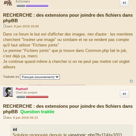
Citation
EzComien
RECHERCHE : des extensions pour joindre des fichiers dans
phpBB
sam. 8 juin 2019 16:06
M
e
Dans ce forum le but est d'afficher des images, rien d'autre : les membres
s
cherchent "Insérer une image" ou similaire et ne se rendent pas compte
s
a
qu'il faut utiliser "Fichiers joints"
g
Le premier "Fichiers joints" que je trouve dans Common.php fait le job,
e
c'est déjà ça, merci.
Je continue quand même à chercher si on ne peut pas mettre cet onglet
ailleurs.
Traduire en
Raphaël
Citation
Chef de projets
RECHERCHE : des extensions pour joindre des fichiers dans
phpBB
Question traitée
dim. 9 juin 2019 06:13
M
e
s
s
Solution proposée depuis le
viewtopic.php?f=11&t=1011
.
a