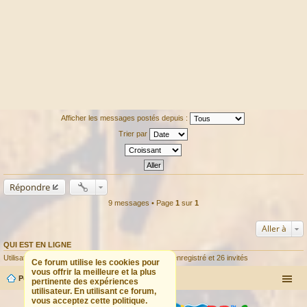
Afficher les messages postés depuis :
Trier par
Répondre
9 messages • Page
1
sur
1
Aller à
QUI EST EN LIGNE
Utilisateurs parcourant ce forum : Aucun utilisateur enregistré et 26 invités
Ce forum utilise les cookies pour
vous offrir la meilleure et la plus
Portail
Forum
pertinente des expériences
utilisateur. En utilisant ce forum,
vous acceptez cette politique.