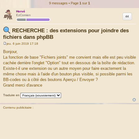
9 messages • Page
1
sur
1
Hervé
Citation
EzComien
RECHERCHE : des extensions pour joindre des
fichiers dans phpBB
jeu. 6 juin 2019 17:18
M
e
Bonjour,
s
La fonction de base "Fichiers joints" me convient mais elle est peu visible
s
a
cachée derrière l'onglet "Option" tout en dessous de la boîte de rédaction.
g
Existe-t-il une extension ou un autre moyen pour faire exactement la
e
même chose mais à l'aide d'un bouton plus visible, si possible parmi les
BB-codes ou à côté des boutons Aperçu / Envoyer ?
Grand merci d'avance
Traduire en
Contenu publicitaire :