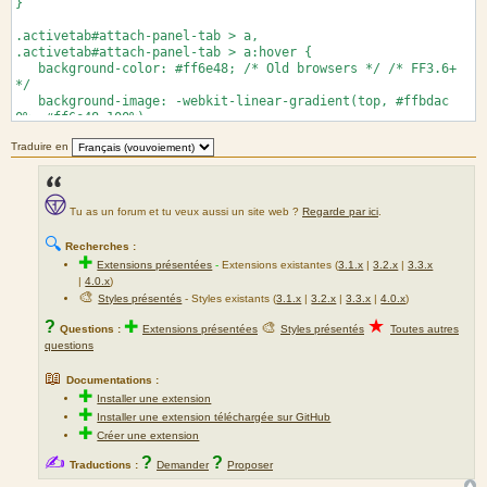
}
.activetab#attach-panel-tab > a,
.activetab#attach-panel-tab > a:hover {
background-color: #ff6e48; /* Old browsers */ /* FF3.6+
*/
background-image: -webkit-linear-gradient(top, #ffbdac
0%, #ff6e48 100%);
background-image: linear-gradient(to bottom, #ffbdac
Traduire en
0%,#ff6e48 100%); /* W3C */
filter: progid:DXImageTransform.Microsoft.gradient(
startColorstr='#ffbdac',
endColorstr='#ff6e48',GradientType=0 ); /* IE6-9 */
Tu as un forum et tu veux aussi un site web ?
Regarde par ici
.
border-color: #ff6e48;
box-shadow: 0 1px 1px #F2F9FF inset;
🔍
color: #333333;
Recherches :
✚
}
Extensions présentées
-
Extensions existantes (
3.1.x
|
3.2.x
|
3.3.x
|
4.0.x
)
🎨
Styles présentés
- Styles existants (
3.1.x
|
3.2.x
|
3.3.x
|
4.0.x
)
★
?
✚
🎨
Questions :
Extensions présentées
Styles présentés
Toutes autres
questions
📖
Documentations :
✚
Installer une extension
✚
Installer une extension téléchargée sur GitHub
✚
Créer une extension
✍
?
?
Traductions :
Demander
Proposer