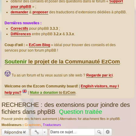
obtenir des conseils et poser des questions dans le forum «
Support
pour phpBB
» ;
demander
&
proposer
des traductions d’extensions dédiées à phpBB.
Dernières nouvelles :
Correctifs
pour phpBB
3.3.3
;
Différences
entre phpBB
3.2.x
&
3.3.x
.
Coup d’œil :
«
EzCom Blog
» idéal pour trouver des conseils et des
services pour son forum phpBB !
Soutenir
le projet de la Communauté EzCom
.
Tu as un forum et tu veux aussi un site web ?
Regarde par ici
.
Welcome on the Ezcom Community board!
|
English visitors, may I
help you?
|
Make a donation
to EzCom
.
RECHERCHE : des extensions pour joindre des
fichiers dans phpBB
Question traitée
Pouvoir joindre des fichiers autrement | Alternatives for attachment files in phpBB.
Modérateurs :
Graphistes
,
Traducteurs
Répondre