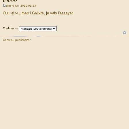
dim. 9 juin 2019 09:13
M
e
Oui j'ai vu, merci Galixte, je vais l'essayer.
s
s
a
g
Traduire en
e
Contenu publicitaire :