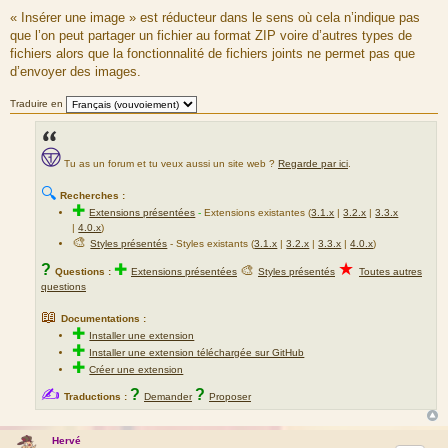
g
e
« Insérer une image » est réducteur dans le sens où cela n’indique pas
e
d
que l’on peut partager un fichier au format ZIP voire d’autres types de
u
fichiers alors que la fonctionnalité de fichiers joints ne permet pas que
m
d’envoyer des images.
e
s
Traduire en
s
a
g
Tu as un forum et tu veux aussi un site web ?
Regarde par ici
.
e
🔍
Recherches :
✚
Extensions présentées
-
Extensions existantes (
3.1.x
|
3.2.x
|
3.3.x
|
4.0.x
)
🎨
Styles présentés
- Styles existants (
3.1.x
|
3.2.x
|
3.3.x
|
4.0.x
)
★
?
✚
🎨
Questions :
Extensions présentées
Styles présentés
Toutes autres
questions
📖
Documentations :
✚
Installer une extension
✚
Installer une extension téléchargée sur GitHub
✚
Créer une extension
✍
?
?
Traductions :
Demander
Proposer
Hervé