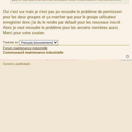
u
m
Oui c'est sur mais je n'est pas pu resoudre le problème de permission
e
pour les deux groupes et ça marcher que pour le groupe utilisateur
s
enregistrer donc j'ai du le rendre par default pour les nouveaux inscrit .
s
Alors je veut resoudre le problème pour les anciens membres aussi .
a
Merci pour votre soutien
g
e
Traduire en
Forum maintenance industrielle
Communauté maintenance industrielle
Contenu publicitaire :