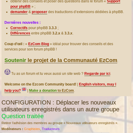
obtenir des conseils et poser des questions dans le forum «
Support
pour phpBB
» ;
demander
&
proposer
des traductions d’extensions dédiées à phpBB.
Dernières nouvelles :
Correctifs
pour phpBB
3.3.3
;
Différences
entre phpBB
3.2.x
&
3.3.x
.
Coup d’œil :
«
EzCom Blog
» idéal pour trouver des conseils et des
services pour son forum phpBB !
Soutenir
le projet de la Communauté EzCom
.
Tu as un forum et tu veux aussi un site web ?
Regarde par ici
.
Welcome on the Ezcom Community board!
|
English visitors, may I
help you?
|
Make a donation
to EzCom
.
CONFIGURATION : Déplacer les nouveaux
utilisateurs enregistrés dans un autre groupe
Question traitée
Retirer l’adhésion des membres au groupe « Nouveaux utilisateurs enregistrés ».
Modérateurs :
Graphistes
,
Traducteurs