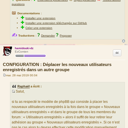
questions
📖
Documentations :
✚
Installer une extension
✚
Installer une extension téléchargée sur GitHub
✚
Créer une extension
✍
?
?
Traductions :
Demander
Proposer
hamidouki-dz
Citation
EzComien
CONFIGURATION : Déplacer les nouveaux utilisateurs
enregistrés dans un autre groupe
mar. 28 mai 2019 00:04
M
e
s
Raphaël
a écrit :
s
Salut,
a
S
g
e
o
si tu as respecté le modèle de phpBB qui consiste à placer les
u
nouveaux utilisateurs enregistrés à la fois dans le groupe « Nouveaux
r
utilisateurs enregistrés » et dans le groupe de tous les membres du
c
forum : « Utilisateurs enregistrés » alors il suffit de leur retirer leur
e
adhésion au groupe « Nouveaux utilisateurs enregistrés ». Si ce n’est
d
pas le cas alors tu devras effectuer cette modification manuellement.