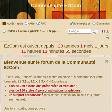
Communauté EzCom
Accès rapide
Aide
FAQ
M’enregistrer
Connexion
Portail
Forum
phpBB & Co
Support pour phpBB
ec
EzCom est ouvert depuis :
23
années
1
mois
1
jours
her
11
heures
13
minutes
55
secondes
ch
Bienvenue sur le forum de la Communauté
er
EzCom !
En ces lieux, nous vous aidons à mettre en place et à personnaliser votre
forum phpBB
3.1.x
,
3.2.x
,
3.3.x
&
4.0.x
grâce à :
plus de 250 extensions présentées et traduites
;
plus de 150 styles & personnalisations graphiques
;
un support personnalisé
(assistance, installation, mise à jour, projet
sur mesure).
Une fois inscrit.e, vous pouvez :