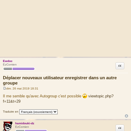
Ewdoc
Citation
EzComien
Déplacer nouveaux utilisateur enregistrer dans un autre
groupe
dim. 26 mai 2019 18:31
M
e
Il me semble qu'avec Autogroup c'est possible
viewtopic.php?
s
f=11&t=29
s
a
g
Traduire en
e
hamidouki-dz
Citation
EzComien