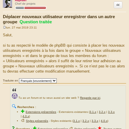
Raphaël
Citation
Chef de projets
Déplacer nouveaux utilisateur enregistrer dans un autre
groupe
Question traitée
lun. 27 mai 2019 23:11
M
e
Salut,
s
s
a
si tu as respecté le modèle de phpBB qui consiste à placer les nouveaux
g
utilisateurs enregistrés à la fois dans le groupe « Nouveaux utilisateurs
e
enregistrés » et dans le groupe de tous les membres du forum :
« Utilisateurs enregistrés » alors il suffit de leur retirer leur adhésion au
groupe « Nouveaux utilisateurs enregistrés ». Si ce n’est pas le cas alors
tu devras effectuer cette modification manuellement.
Traduire en
Tu as un forum et tu veux aussi un site web ?
Regarde par ici
.
🔍
Recherches :
✚
Extensions présentées
-
Extensions existantes (
3.1.x
|
3.2.x
|
3.3.x
|
4.0.x
)
🎨
Styles présentés
- Styles existants (
3.1.x
|
3.2.x
|
3.3.x
|
4.0.x
)
★
?
✚
🎨
Questions :
Extensions présentées
Styles présentés
Toutes autres