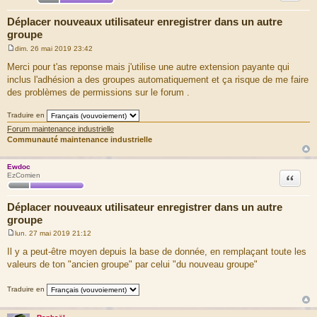
Déplacer nouveaux utilisateur enregistrer dans un autre
groupe
dim. 26 mai 2019 23:42
M
e
Merci pour t'as reponse mais j'utilise une autre extension payante qui
s
inclus l'adhésion a des groupes automatiquement et ça risque de me faire
s
a
des problèmes de permissions sur le forum .
g
e
Traduire en
Forum maintenance industrielle
Communauté maintenance industrielle
Ewdoc
Citation
EzComien
Déplacer nouveaux utilisateur enregistrer dans un autre
groupe
lun. 27 mai 2019 21:12
M
e
Il y a peut-être moyen depuis la base de donnée, en remplaçant toute les
s
valeurs de ton "ancien groupe" par celui "du nouveau groupe"
s
a
g
Traduire en
e