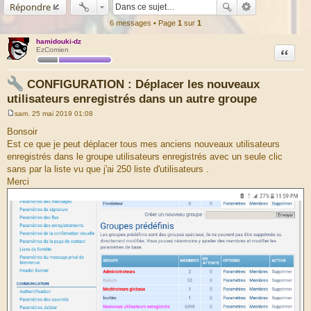
Répondre
6 messages • Page
1
sur
1
hamidouki-dz
Citation
EzComien
CONFIGURATION : Déplacer les nouveaux
utilisateurs enregistrés dans un autre groupe
sam. 25 mai 2019 01:08
M
e
Bonsoir
s
Est ce que je peut déplacer tous mes anciens nouveaux utilisateurs
s
a
enregistrés dans le groupe utilisateurs enregistrés avec un seule clic
g
sans par la liste vu que j'ai 250 liste d'utilisateurs .
e
Merci