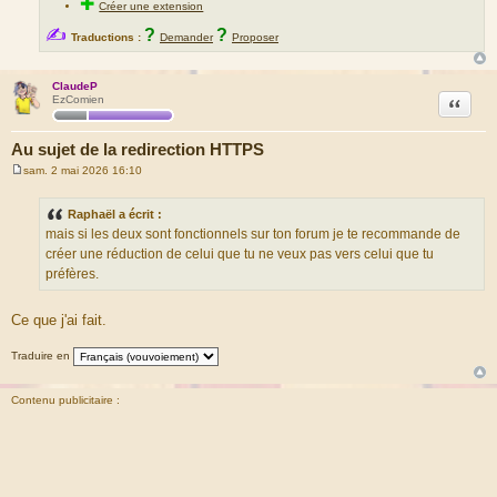
✚
Créer une extension
✍
?
?
Traductions :
Demander
Proposer
ClaudeP
Citation
EzComien
Au sujet de la redirection HTTPS
sam. 2 mai 2026 16:10
M
e
s
Raphaël a écrit :
s
mais si les deux sont fonctionnels sur ton forum je te recommande de
a
g
créer une réduction de celui que tu ne veux pas vers celui que tu
e
préfères.
Ce que j'ai fait.
Traduire en
Contenu publicitaire :