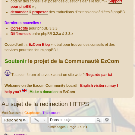
obtenir des conseils et poser des questions dans le forum «
Support
pour phpBB
» ;
demander
&
proposer
des traductions d’extensions dédiées à phpBB.
Dernières nouvelles :
Correctifs
pour phpBB
3.3.3
;
Différences
entre phpBB
3.2.x
&
3.3.x
.
Coup d’œil :
«
EzCom Blog
» idéal pour trouver des conseils et des
services pour son forum phpBB !
Soutenir
le projet de la Communauté EzCom
.
Tu as un forum et tu veux aussi un site web ?
Regarde par ici
.
Welcome on the Ezcom Community board!
|
English visitors, may I
help you?
|
Make a donation
to EzCom
.
Au sujet de la redirection HTTPS
Modérateurs :
Graphistes
,
Traducteurs
Répondre
3 messages • Page
1
sur
1
ClaudeP