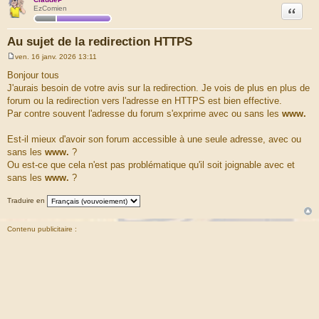
Citation
EzComien
Au sujet de la redirection HTTPS
ven. 16 janv. 2026 13:11
M
e
Bonjour tous
s
J'aurais besoin de votre avis sur la redirection. Je vois de plus en plus de
s
a
forum ou la redirection vers l'adresse en HTTPS est bien effective.
g
Par contre souvent l'adresse du forum s'exprime avec ou sans les
www.
e
Est-il mieux d'avoir son forum accessible à une seule adresse, avec ou
sans les
www.
?
Ou est-ce que cela n'est pas problématique qu'il soit joignable avec et
sans les
www.
?
Traduire en
Contenu publicitaire :