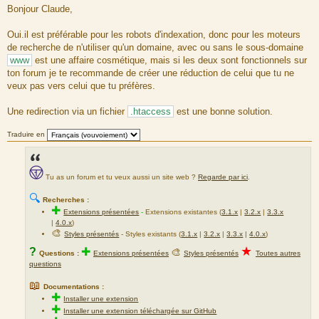
e
Bonjour Claude,
s
s
a
Oui.il est préférable pour les robots d'indexation, donc pour les moteurs
g
de recherche de n'utiliser qu'un domaine, avec ou sans le sous-domaine
e
www
est une affaire cosmétique, mais si les deux sont fonctionnels sur
ton forum je te recommande de créer une réduction de celui que tu ne
veux pas vers celui que tu préfères.
Une redirection via un fichier
.htaccess
est une bonne solution.
Traduire en
Tu as un forum et tu veux aussi un site web ?
Regarde par ici
.
🔍
Recherches :
✚
Extensions présentées
-
Extensions existantes (
3.1.x
|
3.2.x
|
3.3.x
|
4.0.x
)
🎨
Styles présentés
- Styles existants (
3.1.x
|
3.2.x
|
3.3.x
|
4.0.x
)
★
?
✚
🎨
Questions :
Extensions présentées
Styles présentés
Toutes autres
questions
📖
Documentations :
✚
Installer une extension
✚
Installer une extension téléchargée sur GitHub