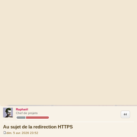
Raphaël
Citation
Chef de projets
Au sujet de la redirection HTTPS
dim. 5 avr. 2026 23:52
M