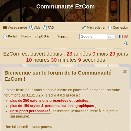
Communauté EzCom
Accès rapide
Aide
FAQ
M’enregistrer
Connexion
Portail
Forum
phpBB & Co
Support pour phpBB
ec
EzCom est ouvert depuis :
23
années
0
mois
29
jours
her
10
heures
30
minutes
9
secondes
ch
Bienvenue sur le forum de la Communauté
er
EzCom !
En ces lieux, nous vous aidons à mettre en place et à personnaliser votre
forum phpBB
3.1.x
,
3.2.x
,
3.3.x
&
4.0.x
grâce à :
plus de 250 extensions présentées et traduites
;
plus de 150 styles & personnalisations graphiques
;
un support personnalisé
(assistance, installation, mise à jour, projet
sur mesure).
Une fois inscrit.e, vous pouvez :