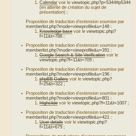
Calendar
voir le
viewtopic.php?p=5344#p5344
(en attente de création du sujet de
présentation) ;
Proposition de traduction d'extension soumise par
memberlist.php?mode=viewprofile&u=148
:
Knowledge base
voir le
viewtopic.php?
f=11&t=788
;
Proposition de traduction d'extension soumise par
memberlist.php?mode=viewprofile&u=391
:
Google Search & Site Verification
voir le
viewtopic.php?f=11&t=709
;
Proposition de traduction d'extension soumise par
memberlist.php?mode=viewprofile&u=196
:
phpBB Gallery
voir le
viewtopic.php?
f=25&t=322
;
Proposition de traduction d'extension soumise par
memberlist.php?mode=viewprofile&u=801
:
Highslide
voir le
viewtopic.php?f=11&t=1007
;
Proposition de traduction d'extension soumise par
memberlist.php?mode=viewprofile&u=421
:
User details
voir le
viewtopic.php?
f=11&t=679
;