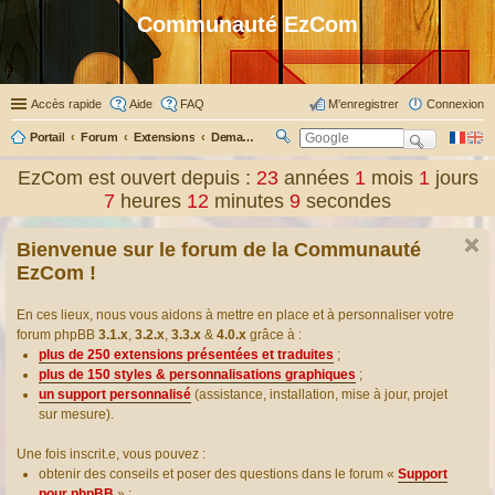
Communauté EzCom
Accès rapide
Aide
FAQ
M’enregistrer
Connexion
Portail
Forum
Extensions
Demander ou proposer des traductions d’extensions
R
ec
EzCom est ouvert depuis :
23
années
1
mois
1
jours
her
7
heures
12
minutes
9
secondes
ch
er
Bienvenue sur le forum de la Communauté
EzCom !
En ces lieux, nous vous aidons à mettre en place et à personnaliser votre
forum phpBB
3.1.x
,
3.2.x
,
3.3.x
&
4.0.x
grâce à :
plus de 250 extensions présentées et traduites
;
plus de 150 styles & personnalisations graphiques
;
un support personnalisé
(assistance, installation, mise à jour, projet
sur mesure).
Une fois inscrit.e, vous pouvez :
obtenir des conseils et poser des questions dans le forum «
Support
pour phpBB
» ;