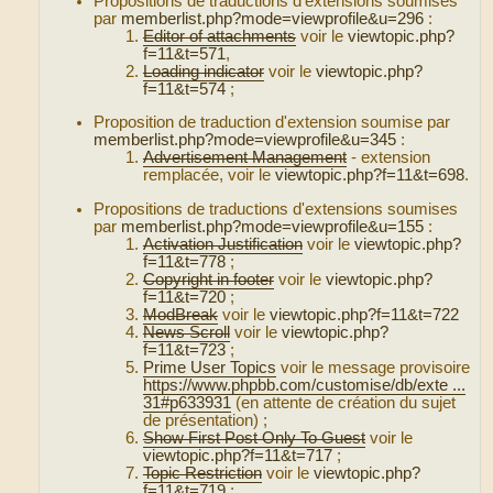
Propositions de traductions d'extensions soumises
par
memberlist.php?mode=viewprofile&u=296
:
Editor of attachments
voir le
viewtopic.php?
f=11&t=571
,
Loading indicator
voir le
viewtopic.php?
f=11&t=574
;
Proposition de traduction d'extension soumise par
memberlist.php?mode=viewprofile&u=345
:
Advertisement Management
- extension
remplacée, voir le
viewtopic.php?f=11&t=698
.
Propositions de traductions d'extensions soumises
par
memberlist.php?mode=viewprofile&u=155
:
Activation Justification
voir le
viewtopic.php?
f=11&t=778
;
Copyright in footer
voir le
viewtopic.php?
f=11&t=720
;
ModBreak
voir le
viewtopic.php?f=11&t=722
News Scroll
voir le
viewtopic.php?
f=11&t=723
;
Prime User Topics
voir le message provisoire
https://www.phpbb.com/customise/db/exte ...
31#p633931
(en attente de création du sujet
de présentation) ;
Show First Post Only To Guest
voir le
viewtopic.php?f=11&t=717
;
Topic Restriction
voir le
viewtopic.php?
f=11&t=719
;