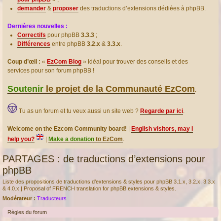
demander
&
proposer
des traductions d’extensions dédiées à phpBB.
Dernières nouvelles :
Correctifs
pour phpBB
3.3.3
;
Différences
entre phpBB
3.2.x
&
3.3.x
.
Coup d’œil :
«
EzCom Blog
» idéal pour trouver des conseils et des
services pour son forum phpBB !
Soutenir
le projet de la Communauté EzCom
.
Tu as un forum et tu veux aussi un site web ?
Regarde par ici
.
Welcome on the Ezcom Community board!
|
English visitors, may I
help you?
|
Make a donation
to EzCom
.
PARTAGES : de traductions d’extensions pour
phpBB
Liste des propositions de traductions d’extensions & styles pour phpBB 3.1.x, 3.2.x, 3.3.x
& 4.0.x | Proposal of FRENCH translation for phpBB extensions & styles.
Modérateur :
Traducteurs
Règles du forum