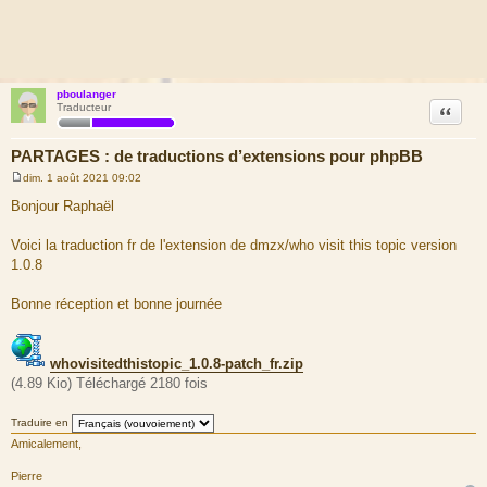
pboulanger
Citation
Traducteur
PARTAGES : de traductions d’extensions pour phpBB
dim. 1 août 2021 09:02
M
e
Bonjour Raphaël
s
s
a
Voici la traduction fr de l'extension de dmzx/who visit this topic version
g
1.0.8
e
Bonne réception et bonne journée
whovisitedthistopic_1.0.8-patch_fr.zip
(4.89 Kio) Téléchargé 2180 fois
Traduire en
Amicalement,
Pierre