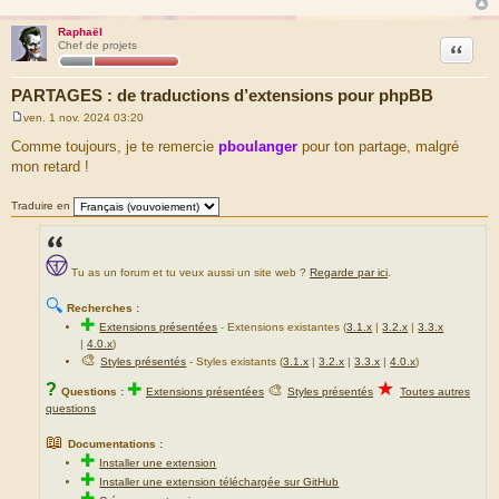
Raphaël
Citation
Chef de projets
PARTAGES : de traductions d’extensions pour phpBB
ven. 1 nov. 2024 03:20
M
e
Comme toujours, je te remercie
pboulanger
pour ton partage, malgré
s
mon retard !
s
a
g
Traduire en
e
Tu as un forum et tu veux aussi un site web ?
Regarde par ici
.
🔍
Recherches :
✚
Extensions présentées
-
Extensions existantes (
3.1.x
|
3.2.x
|
3.3.x
|
4.0.x
)
🎨
Styles présentés
- Styles existants (
3.1.x
|
3.2.x
|
3.3.x
|
4.0.x
)
★
?
✚
🎨
Questions :
Extensions présentées
Styles présentés
Toutes autres
questions
📖
Documentations :
✚
Installer une extension
✚
Installer une extension téléchargée sur GitHub
✚