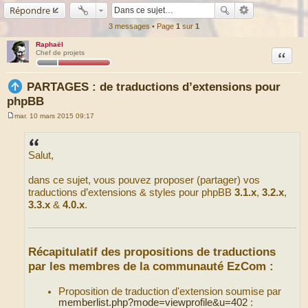
Répondre
3 messages • Page
1
sur
1
Raphaël
Citation
Chef de projets
PARTAGES : de traductions d’extensions pour
phpBB
mar. 10 mars 2015 09:17
M
e
s
s
Salut,
a
g
e
dans ce sujet, vous pouvez proposer (partager) vos
traductions d’extensions & styles pour phpBB
3.1.x
,
3.2.x
,
3.3.x
&
4.0.x
.
Récapitulatif des propositions de traductions
par les membres de la communauté EzCom :
Proposition de traduction d'extension soumise par
memberlist.php?mode=viewprofile&u=402
: