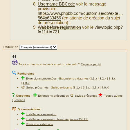
Username BBCode
voir le message
provisoire
https://www.phpbb.com/customise/db/exte ...
56#p633456
(en attente de création du sujet
de présentation) ;
Wait before registration
voir le
viewtopic.php?
f=11&t=721
.
Traduire en
Tu as un forum et tu veux aussi un site web ?
Regarde par ici
.
🔍
Recherches :
✚
Extensions présentées
-
Extensions existantes (
3.1.x
|
3.2.x
|
3.3.x
|
4.0.x
)
🎨
Styles présentés
- Styles existants (
3.1.x
|
3.2.x
|
3.3.x
|
4.0.x
)
★
?
✚
🎨
Questions :
Extensions présentées
Styles présentés
Toutes autres
questions
📖
Documentations :
✚
Installer une extension
✚
Installer une extension téléchargée sur GitHub
✚
Créer une extension