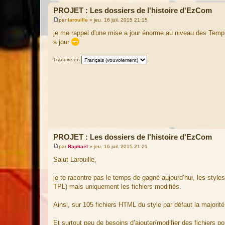
PROJET : Les dossiers de l'histoire d'EzCom
par
larouille
»
jeu. 16 juil. 2015 21:15
M
e
je me rappel d'une mise a jour énorme au niveau des Templa
s
a jour
s
a
g
Traduire en
e
PROJET : Les dossiers de l'histoire d'EzCom
par
Raphaël
»
jeu. 16 juil. 2015 21:21
M
e
Salut Larouille,
s
s
a
je te racontre pas le temps de gagné aujourd’hui, les style
g
TPL) mais uniquement les fichiers modifiés.
e
Ainsi, sur 105 fichiers HTML du style par défaut la majorité
Et surtout peu de besoins d’ajouter/modifier des fichiers 