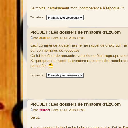
a
g
Le moins, certainement mon incompétence à l'époque ^^.
e
Traduire en
PROJET : Les dossiers de l'histoire d'EzCom
par
larouille
»
dim. 12 juil. 2015 18:03
M
e
Ceci commence a daté mais je me rappel de draky qui me p
s
sur son nombres de requettes
s
a
Ce fut le début de rencontre virtuelle ou était regroupe un
g
Si quelqu'un se rappel la première rencontre des membres de
e
pantoufles
Traduire en
PROJET : Les dossiers de l'histoire d'EzCom
par
Raphaël
»
dim. 12 juil. 2015 19:58
M
e
Salut,
s
s
a
je me rappelle de ton Lucky Luke comme avatar, t’étais l’