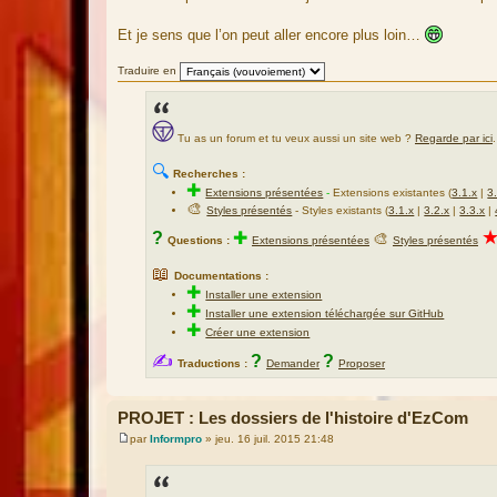
Et je sens que l’on peut aller encore plus loin…
Traduire en
Tu as un forum et tu veux aussi un site web ?
Regarde par ici
.
🔍
Recherches :
✚
Extensions présentées
-
Extensions existantes (
3.1.x
|
3
🎨
Styles présentés
- Styles existants (
3.1.x
|
3.2.x
|
3.3.x
|
?
✚
🎨
Questions :
Extensions présentées
Styles présentés
📖
Documentations :
✚
Installer une extension
✚
Installer une extension téléchargée sur GitHub
✚
Créer une extension
✍
?
?
Traductions :
Demander
Proposer
PROJET : Les dossiers de l'histoire d'EzCom
par
Informpro
»
jeu. 16 juil. 2015 21:48
M
e
s
s