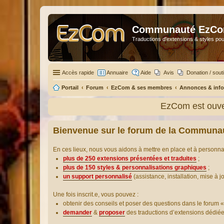
Communauté EzC
Traductions d'extensions & styles pou
Accès rapide
Annuaire
Aide
Avis
Donation / sout
Portail
Forum
EzCom & ses membres
Annonces & info
EzCom est ouver
Bienvenue sur le forum de la Communa
En ces lieux, nous vous aidons à mettre en place et à personn
plus de 250 extensions présentées et traduites
;
plus de 150 styles & personnalisations graphiques
;
un support personnalisé
(assistance, installation, mise à j
Une fois inscrit.e, vous pouvez :
obtenir des conseils et poser des questions dans le forum «
demander
&
proposer
des traductions d’extensions dédié