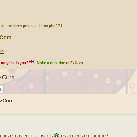
et des services pour son forum phpBB !
EzCom
.
ici
.
, may I help you?
|
Make a donation
to EzCom
.
'EzCom
'EzCom
eurs et pas encore inscrits
les anciens en somme !