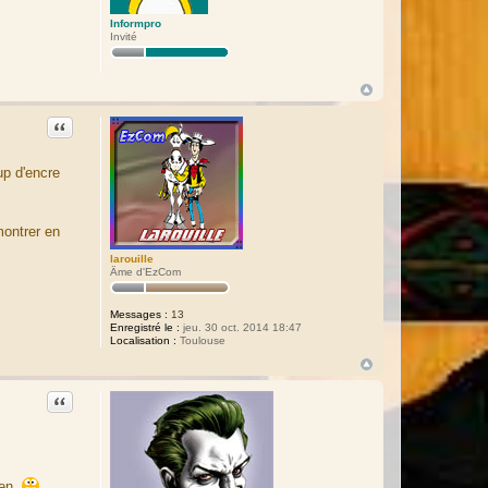
Informpro
Invité
Citation
up d'encre
montrer en
larouille
Âme d'EzCom
Messages :
13
Enregistré le :
jeu. 30 oct. 2014 18:47
Localisation :
Toulouse
Citation
ien.