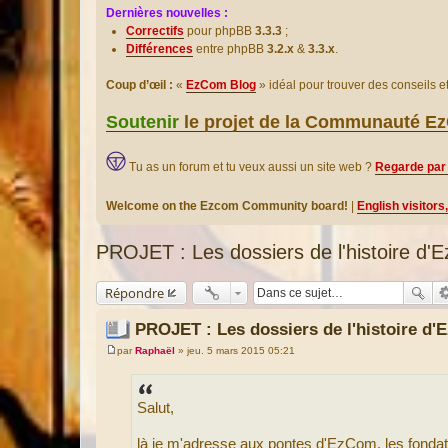
Dernières nouvelles :
Correctifs
pour phpBB
3.3.3
;
Différences
entre phpBB
3.2.x
&
3.3.x
.
Coup d’œil :
«
EzCom Blog
» idéal pour trouver des conseils 
Soutenir
le projet de la Communauté 
Tu as un forum et tu veux aussi un site web ?
Regarde par 
Welcome on the Ezcom Community board!
|
English visitors
PROJET : Les dossiers de l'histoire d
Répondre
PROJET : Les dossiers de l'histoire d
par
Raphaël
»
jeu. 5 mars 2015 05:21
M
e
s
s
Salut,
a
g
e
là je m'adresse aux pontes d'EzCom, les fondat