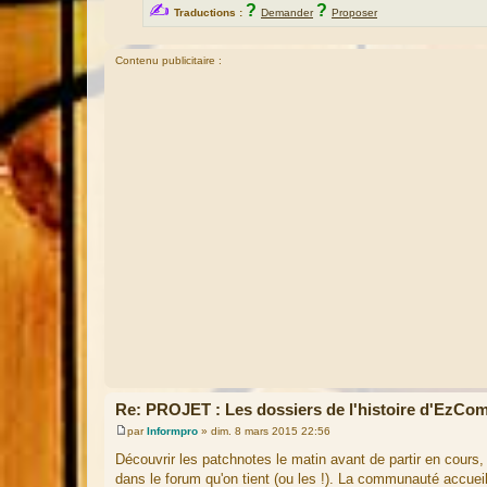
✍
?
?
Traductions :
Demander
Proposer
Contenu publicitaire :
Re: PROJET : Les dossiers de l'histoire d'EzCo
par
Informpro
»
dim. 8 mars 2015 22:56
M
e
Découvrir les patchnotes le matin avant de partir en cours, 
s
dans le forum qu'on tient (ou les !). La communauté accueil
s