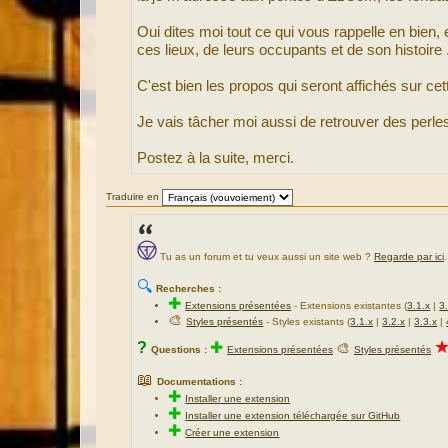
Oui dites moi tout ce qui vous rappelle en bien,
ces lieux, de leurs occupants et de son histoire .
C'est bien les propos qui seront affichés sur cet
Je vais tâcher moi aussi de retrouver des perles
Postez à la suite, merci.
Traduire en
Tu as un forum et tu veux aussi un site web ?
Regarde par ici
.
🔍
Recherches :
✚
Extensions présentées
-
Extensions existantes (
3.1.x
|
3
🎨
Styles présentés
- Styles existants (
3.1.x
|
3.2.x
|
3.3.x
|
?
✚
🎨
Questions :
Extensions présentées
Styles présentés
📖
Documentations :
✚
Installer une extension
✚
Installer une extension téléchargée sur GitHub
✚
Créer une extension