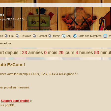
om
r phpBB 3.2.x & 3.3.x
ien
Flux
Histoires
Contact
Miroir
FAQ
Carte des Membres
Rè
rmations
t depuis :
23
années
0
mois
29
jours
4
heures
53
minu
uté EzCom !
aliser votre forum phpBB
3.1.x
,
3.2.x
,
3.3.x
&
4.0.x
grâce à :
our, projet sur mesure).
Support pour phpBB
» ;
es à phpBB.