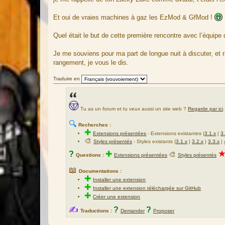
g
e
Et oui de vraies machines à gaz les EzMod & GfMod !
Quel était le but de cette première rencontre avec l’équip
Je me souviens pour ma part de longue nuit à discuter, et r
rangement, je vous le dis.
Traduire en
Tu as un forum et tu veux aussi un site web ?
Regarde par ici
.
🔍
Recherches :
✚
Extensions présentées
-
Extensions existantes (
3.1.x
|
3
🎨
Styles présentés
- Styles existants (
3.1.x
|
3.2.x
|
3.3.x
|
?
✚
🎨
Questions :
Extensions présentées
Styles présentés
📖
Documentations :
✚
Installer une extension
✚
Installer une extension téléchargée sur GitHub
✚
Créer une extension
✍
?
?
Traductions :
Demander
Proposer