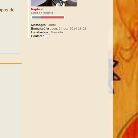
Raphaël
ropos de
Chef de projets
Messages :
3090
Enregistré le :
ven. 24 oct. 2014 18:02
Localisation :
Marseille
Contact :
C
o
n
t
a
c
t
e
r
R
a
p
h
a
ë
l