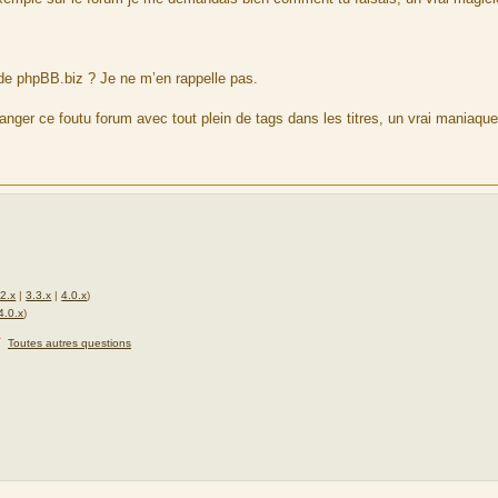
e de phpBB.biz ? Je ne m’en rappelle pas.
anger ce foutu forum avec tout plein de tags dans les titres, un vrai maniaqu
.2.x
|
3.3.x
|
4.0.x
)
4.0.x
)
★
Toutes autres questions