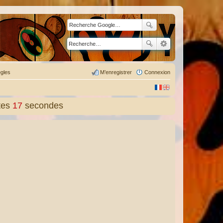
gles
M’enregistrer
Connexion
tes
19
secondes