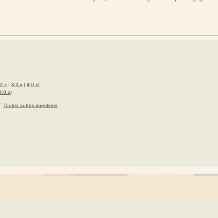
.2.x
|
3.3.x
|
4.0.x
)
4.0.x
)
★
Toutes autres questions