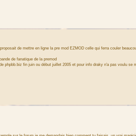
roposait de mettre en ligne la pre mod EZMOD celle qui ferra couler beauco
e bande de fanatique de la premod
 phpbb.biz fin juin ou début juillet 2005 et pour info draky n'a pas voulu se 
exemple sur le forum je me demandais bien comment tu faisais, un vrai magic