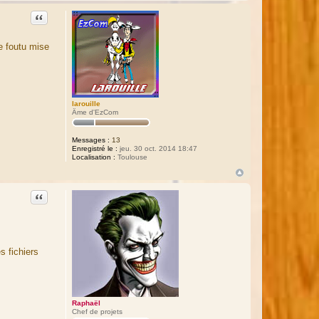
Citation
e foutu mise
larouille
Âme d'EzCom
Messages :
13
Enregistré le :
jeu. 30 oct. 2014 18:47
Localisation :
Toulouse
Citation
s fichiers
Raphaël
Chef de projets