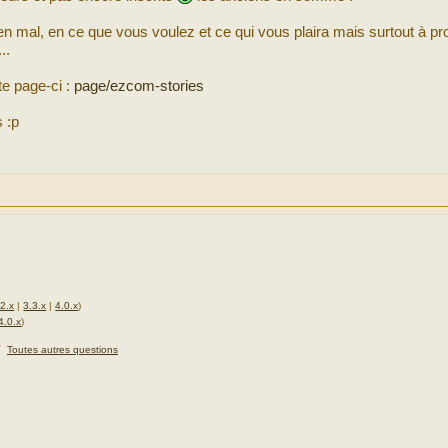
 en mal, en ce que vous voulez et ce qui vous plaira mais surtout à p
..
te page-ci :
page/ezcom-stories
 :p
.2.x
|
3.3.x
|
4.0.x
)
4.0.x
)
★
Toutes autres questions