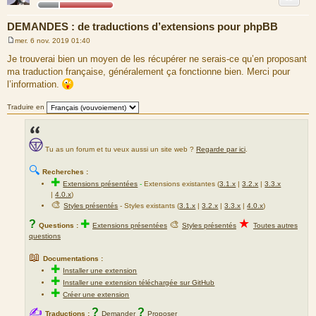
e
DEMANDES : de traductions d’extensions pour phpBB
mer. 6 nov. 2019 01:40
M
e
Je trouverai bien un moyen de les récupérer ne serais-ce qu’en proposant
s
ma traduction française, généralement ça fonctionne bien. Merci pour
s
a
l’information.
g
e
Traduire en
Tu as un forum et tu veux aussi un site web ?
Regarde par ici
.
🔍
Recherches :
✚
Extensions présentées
-
Extensions existantes (
3.1.x
|
3.2.x
|
3.3.x
|
4.0.x
)
🎨
Styles présentés
- Styles existants (
3.1.x
|
3.2.x
|
3.3.x
|
4.0.x
)
★
?
✚
🎨
Questions :
Extensions présentées
Styles présentés
Toutes autres
questions
📖
Documentations :
✚
Installer une extension
✚
Installer une extension téléchargée sur GitHub
✚
Créer une extension
✍
?
?
Traductions :
Demander
Proposer