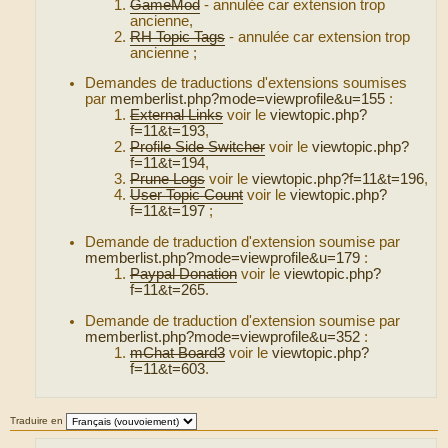
GameMod
- annulée car extension trop
ancienne,
RH Topic Tags
- annulée car extension trop
ancienne ;
Demandes de traductions d'extensions soumises
par
memberlist.php?mode=viewprofile&u=155
:
External Links
voir le
viewtopic.php?
f=11&t=193
,
Profile Side Switcher
voir le
viewtopic.php?
f=11&t=194
,
Prune Logs
voir le
viewtopic.php?f=11&t=196
,
User Topic Count
voir le
viewtopic.php?
f=11&t=197
;
Demande de traduction d'extension soumise par
memberlist.php?mode=viewprofile&u=179
:
Paypal Donation
voir le
viewtopic.php?
f=11&t=265
.
Demande de traduction d'extension soumise par
memberlist.php?mode=viewprofile&u=352
:
mChat Board3
voir le
viewtopic.php?
f=11&t=603
.
Traduire en