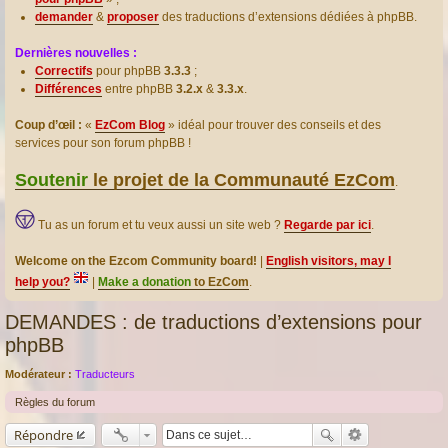
demander
&
proposer
des traductions d’extensions dédiées à phpBB.
Dernières nouvelles :
Correctifs
pour phpBB
3.3.3
;
Différences
entre phpBB
3.2.x
&
3.3.x
.
Coup d’œil :
«
EzCom Blog
» idéal pour trouver des conseils et des
services pour son forum phpBB !
Soutenir
le projet de la Communauté EzCom
.
Tu as un forum et tu veux aussi un site web ?
Regarde par ici
.
Welcome on the Ezcom Community board!
|
English visitors, may I
help you?
|
Make a donation
to EzCom
.
DEMANDES : de traductions d’extensions pour
phpBB
Modérateur :
Traducteurs
Règles du forum
Répondre