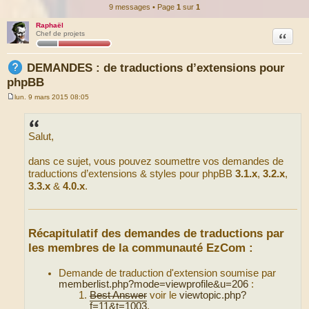
9 messages • Page
1
sur
1
Raphaël
Citation
Chef de projets
DEMANDES : de traductions d’extensions pour
phpBB
lun. 9 mars 2015 08:05
M
e
s
s
Salut,
a
g
e
dans ce sujet, vous pouvez soumettre vos demandes de
traductions d’extensions & styles pour phpBB
3.1.x
,
3.2.x
,
3.3.x
&
4.0.x
.
Récapitulatif des demandes de traductions par
les membres de la communauté EzCom :
Demande de traduction d'extension soumise par
memberlist.php?mode=viewprofile&u=206
:
Best Answer
voir le
viewtopic.php?
f=11&t=1003
,