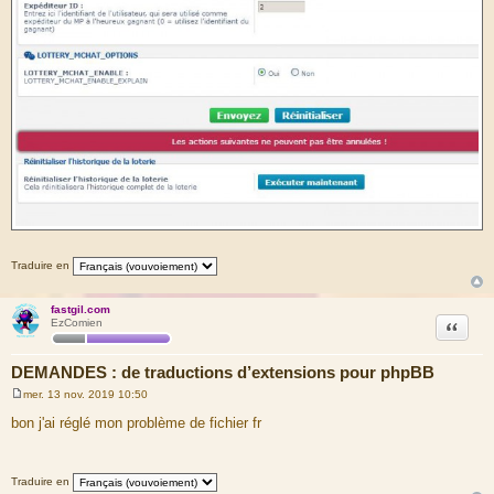
Traduire en
fastgil.com
Citation
EzComien
DEMANDES : de traductions d’extensions pour phpBB
mer. 13 nov. 2019 10:50
M
e
bon j'ai réglé mon problème de fichier fr
s
s
a
g
Traduire en
e