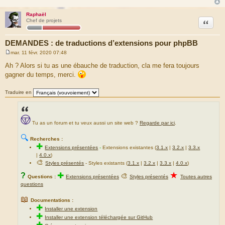
Raphaël
Citation
Chef de projets
DEMANDES : de traductions d’extensions pour phpBB
mar. 11 févr. 2020 07:48
M
e
Ah ? Alors si tu as une ébauche de traduction, cla me fera toujours
s
gagner du temps, merci.
s
a
g
Traduire en
e
Tu as un forum et tu veux aussi un site web ?
Regarde par ici
.
🔍
Recherches :
✚
Extensions présentées
-
Extensions existantes (
3.1.x
|
3.2.x
|
3.3.x
|
4.0.x
)
🎨
Styles présentés
- Styles existants (
3.1.x
|
3.2.x
|
3.3.x
|
4.0.x
)
★
?
✚
🎨
Questions :
Extensions présentées
Styles présentés
Toutes autres
questions
📖
Documentations :
✚
Installer une extension
✚
Installer une extension téléchargée sur GitHub
✚