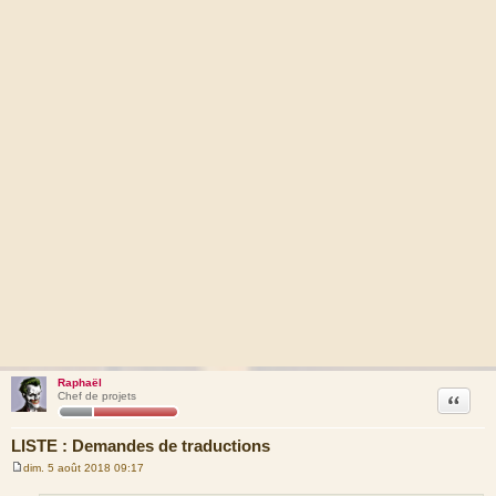
Raphaël
Citation
Chef de projets
LISTE : Demandes de traductions
dim. 5 août 2018 09:17
M
e