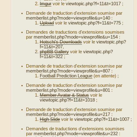
Imgur
voir le
viewtopic.php?f=11&t=1017
;
Demande de traduction d'extension soumise par
memberlist.php?mode=viewprofile&u=140
:
Upload
voir le
viewtopic.php?f=11&t=775
;
Demandes de traductions d'extensions soumises
par
memberlist.php?mode=viewprofile&u=154
:
Hotschi's Downloads
voir le
viewtopic.php?
f=11&t=207
,
phpBB Gallery
voir le
viewtopic.php?
f=11&t=322
;
Demande de traduction d'extension soumise par
memberlist.php?mode=viewprofile&u=807
:
Football Prediction League
(en attente) ;
Demande de traduction d'extension soumise par
memberlist.php?mode=viewprofile&u=801
:
Member Avatar & Status
voir le
viewtopic.php?f=11&t=1018
;
Demande de traduction d'extension soumise par
memberlist.php?mode=viewprofile&u=217
:
High Slide
voir le
viewtopic.php?f=11&t=1007
;
Demandes de traductions d'extensions soumises
par
memberlist.php?mode=viewprofile&u=232
: