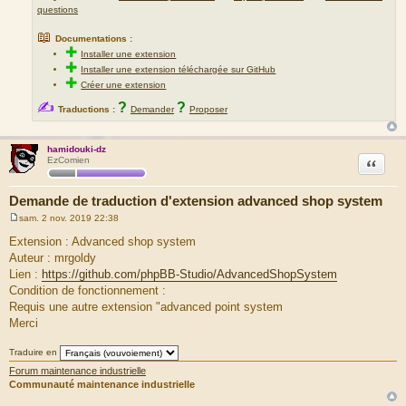
questions
📖
Documentations :
✚
Installer une extension
✚
Installer une extension téléchargée sur GitHub
✚
Créer une extension
✍
?
?
Traductions :
Demander
Proposer
hamidouki-dz
Citation
EzComien
Demande de traduction d'extension advanced shop system
sam. 2 nov. 2019 22:38
M
e
Extension : Advanced shop system
s
Auteur : mrgoldy
s
a
Lien :
https://github.com/phpBB-Studio/AdvancedShopSystem
g
Condition de fonctionnement :
e
Requis une autre extension "advanced point system
Merci
Traduire en
Forum maintenance industrielle
Communauté maintenance industrielle