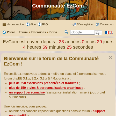
Communauté EzCom
Accès rapide
Aide
FAQ
M’enregistrer
Connexion
Portail
Forum
Extensions
Demander ou proposer des traductions d’extensions
R
ec
EzCom est ouvert depuis :
23
années
0
mois
29
jours
her
4
heures
59
minutes
26
secondes
ch
er
Bienvenue sur le forum de la Communauté
EzCom !
En ces lieux, nous vous aidons à mettre en place et à personnaliser votre
forum phpBB
3.1.x
,
3.2.x
,
3.3.x
&
4.0.x
grâce à :
plus de 250 extensions présentées et traduites
;
plus de 150 styles & personnalisations graphiques
;
un support personnalisé
(assistance, installation, mise à jour, projet
sur mesure).
Une fois inscrit.e, vous pouvez :
obtenir des conseils et poser des questions dans le forum «
Support
pour phpBB
» ;