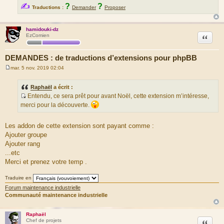
✍
?
?
Traductions :
Demander
Proposer
hamidouki-dz
Citation
EzComien
DEMANDES : de traductions d’extensions pour phpBB
mar. 5 nov. 2019 02:04
M
e
s
Raphaël
a écrit :
s
Entendu, ce sera prêt pour avant Noël, cette extension m’intéresse,
a
S
g
merci pour la découverte.
e
o
u
Les addon de cette extension sont payant comme :
r
Ajouter groupe
c
Ajouter rang
e
...etc
d
Merci et prenez votre temp .
u
m
Traduire en
e
Forum maintenance industrielle
s
Communauté maintenance industrielle
s
a
Raphaël
g
Citation
Chef de projets