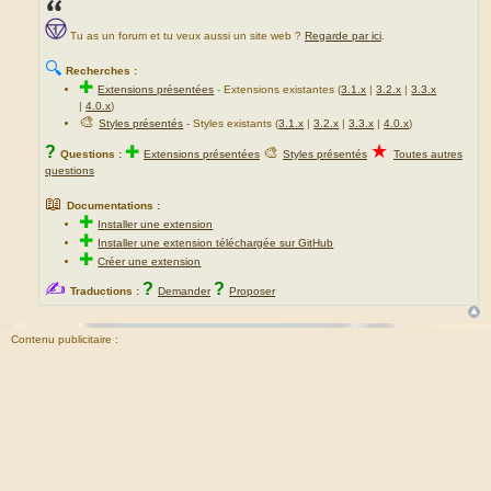
Tu as un forum et tu veux aussi un site web ?
Regarde par ici
.
🔍
Recherches :
✚
Extensions présentées
-
Extensions existantes (
3.1.x
|
3.2.x
|
3.3.x
|
4.0.x
)
🎨
Styles présentés
- Styles existants (
3.1.x
|
3.2.x
|
3.3.x
|
4.0.x
)
★
?
✚
🎨
Questions :
Extensions présentées
Styles présentés
Toutes autres
questions
📖
Documentations :
✚
Installer une extension
✚
Installer une extension téléchargée sur GitHub
✚
Créer une extension
✍
?
?
Traductions :
Demander
Proposer
Contenu publicitaire :