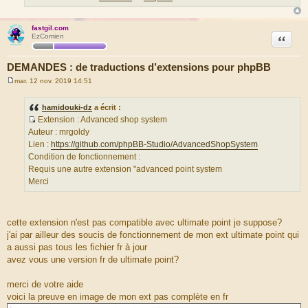
fastgil.com
Citation
EzComien
DEMANDES : de traductions d’extensions pour phpBB
mar. 12 nov. 2019 14:51
M
e
s
hamidouki-dz
a écrit :
s
Extension : Advanced shop system
a
S
g
Auteur : mrgoldy
e
o
Lien :
https://github.com/phpBB-Studio/AdvancedShopSystem
u
Condition de fonctionnement :
r
Requis une autre extension "advanced point system
c
Merci
e
d
u
cette extension n'est pas compatible avec ultimate point je suppose?
m
j'ai par ailleur des soucis de fonctionnement de mon ext ultimate point qui
e
a aussi pas tous les fichier fr à jour
s
avez vous une version fr de ultimate point?
s
a
merci de votre aide
g
voici la preuve en image de mon ext pas complète en fr
e