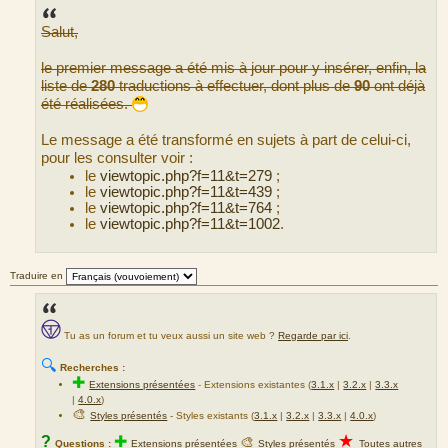
s
s
Salut,
a
g
e
le premier message a été mis à jour pour y insérer, enfin, la
liste de
280
traductions à effectuer, dont plus de
90
ont déjà
été réalisées.
Le message a été transformé en sujets à part de celui-ci,
pour les consulter voir :
le
viewtopic.php?f=11&t=279
;
le
viewtopic.php?f=11&t=439
;
le
viewtopic.php?f=11&t=764
;
le
viewtopic.php?f=11&t=1002
.
Traduire en
Tu as un forum et tu veux aussi un site web ?
Regarde par ici
.
🔍
Recherches :
✚
Extensions présentées
-
Extensions existantes (
3.1.x
|
3.2.x
|
3.3.x
|
4.0.x
)
🎨
Styles présentés
- Styles existants (
3.1.x
|
3.2.x
|
3.3.x
|
4.0.x
)
★
?
✚
🎨
Questions :
Extensions présentées
Styles présentés
Toutes autres