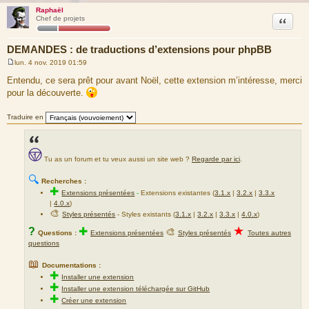
Raphaël
Citation
Chef de projets
DEMANDES : de traductions d’extensions pour phpBB
lun. 4 nov. 2019 01:59
M
e
Entendu, ce sera prêt pour avant Noël, cette extension m’intéresse, merci
s
pour la découverte.
s
a
g
Traduire en
e
Tu as un forum et tu veux aussi un site web ?
Regarde par ici
.
🔍
Recherches :
✚
Extensions présentées
-
Extensions existantes (
3.1.x
|
3.2.x
|
3.3.x
|
4.0.x
)
🎨
Styles présentés
- Styles existants (
3.1.x
|
3.2.x
|
3.3.x
|
4.0.x
)
★
?
✚
🎨
Questions :
Extensions présentées
Styles présentés
Toutes autres
questions
📖
Documentations :
✚
Installer une extension
✚
Installer une extension téléchargée sur GitHub
✚
Créer une extension