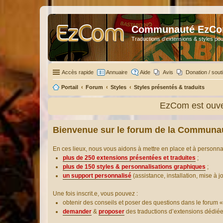
Communauté EzC
Traductions d'extensions & styles pou
Accès rapide
Annuaire
Aide
Avis
Donation / sout
Portail
Forum
Styles
Styles présentés & traduits
EzCom est ouver
Bienvenue sur le forum de la Communa
En ces lieux, nous vous aidons à mettre en place et à personn
plus de 250 extensions présentées et traduites
;
plus de 150 styles & personnalisations graphiques
;
un support personnalisé
(assistance, installation, mise à j
Une fois inscrit.e, vous pouvez :
obtenir des conseils et poser des questions dans le forum «
demander
&
proposer
des traductions d’extensions dédié