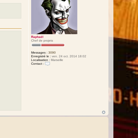
Raphaël
Chef de projets
Messages :
3090
Enregistré le :
ven. 24 oct. 2014 18:02
Localisation :
Marseille
Contact :
C
o
n
t
a
c
t
e
r
R
a
p
h
a
ë
l