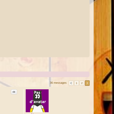
36 messages
1
2
3
Citation