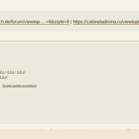
sch.de/forum/viewtop ... =6&style=8
|
https://cabinetadmina.ru/viewtop
.2.x
|
3.3.x
|
4.0.x
)
4.0.x
)
★
Toutes autres questions