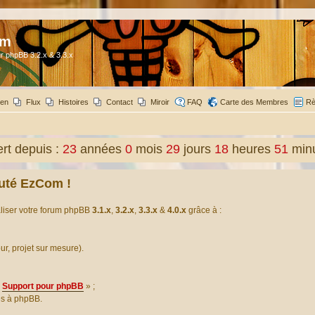
om
r phpBB 3.2.x & 3.3.x
ien
Flux
Histoires
Contact
Miroir
FAQ
Carte des Membres
Rè
t depuis :
23
années
0
mois
29
jours
18
heures
51
min
uté EzCom !
aliser votre forum phpBB
3.1.x
,
3.2.x
,
3.3.x
&
4.0.x
grâce à :
our, projet sur mesure).
Support pour phpBB
» ;
es à phpBB.