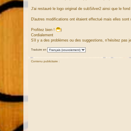
g
e
J'ai restauré le logo original de subSilver2 ainsi que le fond
D'autres modifications ont étaient effectué mais elles sont
Profitez bien !
)
Cordialement
S'il y a des problèmes ou des suggestions, n’hésitez pas je
Traduire en
Contenu publicitaire :