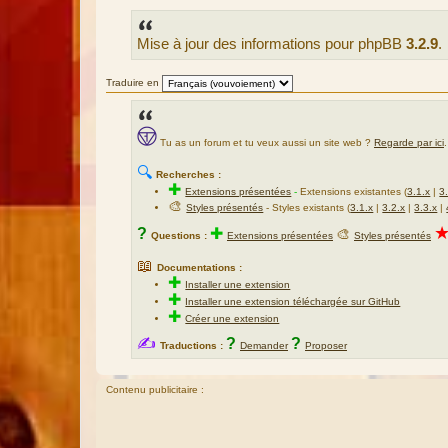
e
s
s
Mise à jour des informations pour phpBB
3.2.9
.
a
g
e
Traduire en
Tu as un forum et tu veux aussi un site web ?
Regarde par ici
.
🔍
Recherches :
✚
Extensions présentées
-
Extensions existantes (
3.1.x
|
3
🎨
Styles présentés
- Styles existants (
3.1.x
|
3.2.x
|
3.3.x
|
?
✚
🎨
Questions :
Extensions présentées
Styles présentés
📖
Documentations :
✚
Installer une extension
✚
Installer une extension téléchargée sur GitHub
✚
Créer une extension
✍
?
?
Traductions :
Demander
Proposer
Contenu publicitaire :