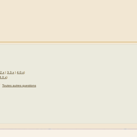
.2.x
|
3.3.x
|
4.0.x
)
4.0.x
)
★
Toutes autres questions