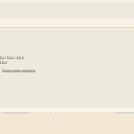
.2.x
|
3.3.x
|
4.0.x
)
4.0.x
)
★
Toutes autres questions