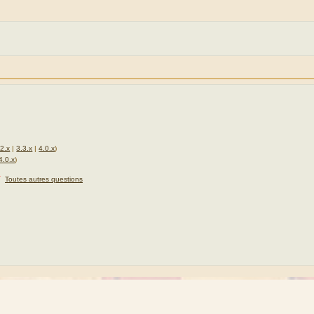
.2.x
|
3.3.x
|
4.0.x
)
4.0.x
)
★
Toutes autres questions