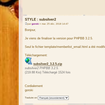
STYLE : subsilver2
par
gorski
»
mar. 25 déc. 2018 14:47
M
e
Bonjour,
s
s
a
Je viens de finaliser la version pour PHPBB 3.2.5.
g
e
Seul le fichier template/memberlist_email.html a été modifi
Téléchargement:
subsilver2_3.2.5.zip
subsilver2 PHPBB 3.2.5.
(219.88 Kio) Téléchargé 1524 fois
Cordialement
gorski
Traduire en