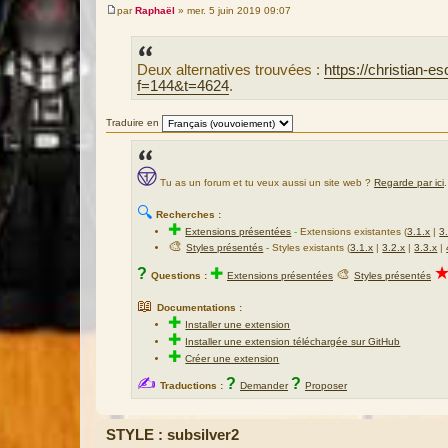
par
Raphaël
»
mer. 5 juin 2019 09:07
M
e
s
s
Deux alternatives trouvées :
https://christian-e
a
g
f=144&t=4624
.
e
Traduire en
Tu as un forum et tu veux aussi un site web ?
Regarde par ici
.
🔍
Recherches :
✚
Extensions présentées
-
Extensions existantes (
3.1.x
|
3
🎨
Styles présentés
- Styles existants (
3.1.x
|
3.2.x
|
3.3.x
|
?
✚
🎨
Questions :
Extensions présentées
Styles présentés
📖
Documentations :
✚
Installer une extension
✚
Installer une extension téléchargée sur GitHub
✚
Créer une extension
✍
?
?
Traductions :
Demander
Proposer
STYLE : subsilver2