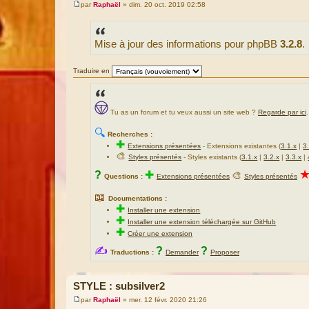
par
Raphaël
»
dim. 20 oct. 2019 02:58
M
e
s
s
Mise à jour des informations pour phpBB
3.2.8
.
a
g
e
Traduire en
Tu as un forum et tu veux aussi un site web ?
Regarde par ici
.
🔍
Recherches :
✚
Extensions présentées
-
Extensions existantes (
3.1.x
|
3
🎨
Styles présentés
- Styles existants (
3.1.x
|
3.2.x
|
3.3.x
|
?
✚
🎨
Questions :
Extensions présentées
Styles présentés
📖
Documentations :
✚
Installer une extension
✚
Installer une extension téléchargée sur GitHub
✚
Créer une extension
✍
?
?
Traductions :
Demander
Proposer
STYLE : subsilver2
par
Raphaël
»
mer. 12 févr. 2020 21:26
M