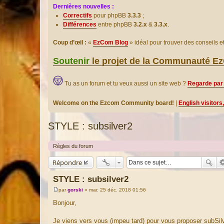
Dernières nouvelles :
Correctifs
pour phpBB
3.3.3
;
Différences
entre phpBB
3.2.x
&
3.3.x
.
Coup d’œil :
«
EzCom Blog
» idéal pour trouver des conseils 
Soutenir
le projet de la Communauté 
Tu as un forum et tu veux aussi un site web ?
Regarde par 
Welcome on the Ezcom Community board!
|
English visitors
STYLE : subsilver2
Règles du forum
Répondre
STYLE : subsilver2
par
gorski
»
mar. 25 déc. 2018 01:56
M
e
Bonjour,
s
s
a
Je viens vers vous (impeu tard) pour vous proposer subSi