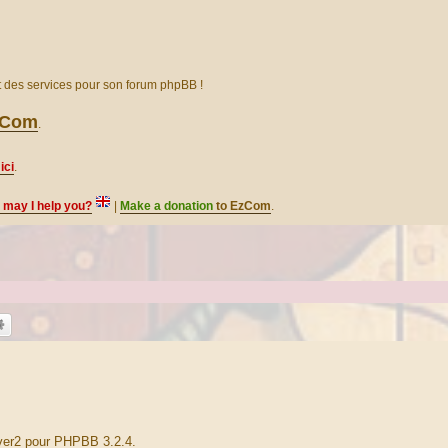
et des services pour son forum phpBB !
EzCom
.
ici
.
, may I help you?
|
Make a donation
to EzCom
.
lver2 pour PHPBB 3.2.4.