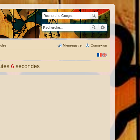
gles
M’enregistrer
Connexion
utes
8
secondes