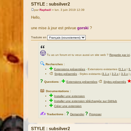
STYLE : subsilver2
par
Raphaël
»
lun. 3 juin 2019 12:39
M
e
Hello,
s
s
a
une mise à jour est prévue
gorski
?
g
e
Traduire en
Tu as un forum et tu veux aussi un site web ?
Regarde par ici
.
🔍
Recherches :
✚
Extensions présentées
-
Extensions existantes (
3.1.x
|
3
🎨
Styles présentés
- Styles existants (
3.1.x
|
3.2.x
|
3.3.x
|
?
✚
🎨
Questions :
Extensions présentées
Styles présentés
📖
Documentations :
✚
Installer une extension
✚
Installer une extension téléchargée sur GitHub
✚
Créer une extension
✍
?
?
Traductions :
Demander
Proposer
STYLE : subsilver2