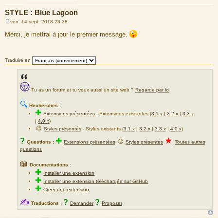
STYLE : Blue Lagoon
ven. 14 sept. 2018 23:38
M
e
Merci, je mettrai à jour le premier message.
s
s
a
g
Traduire en
e
Tu as un forum et tu veux aussi un site web ?
Regarde par ici
.
🔍
Recherches :
✚
Extensions présentées
-
Extensions existantes (
3.1.x
|
3.2.x
|
3.3.x
|
4.0.x
)
🎨
Styles présentés
- Styles existants (
3.1.x
|
3.2.x
|
3.3.x
|
4.0.x
)
★
?
✚
🎨
Questions :
Extensions présentées
Styles présentés
Toutes autres
questions
📖
Documentations :
✚
Installer une extension
✚
Installer une extension téléchargée sur GitHub
✚
Créer une extension
✍
?
?
Traductions :
Demander
Proposer