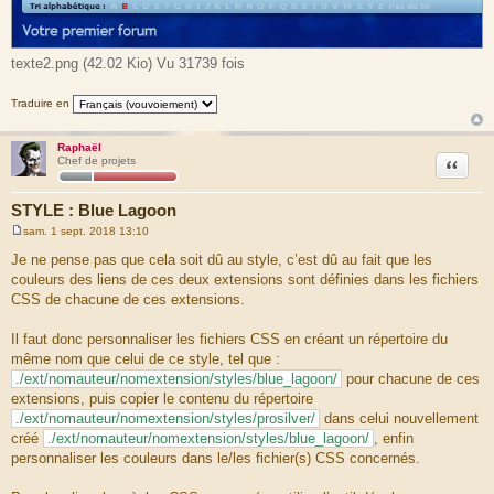
texte2.png (42.02 Kio) Vu 31739 fois
Traduire en
Raphaël
Citation
Chef de projets
STYLE : Blue Lagoon
sam. 1 sept. 2018 13:10
M
e
Je ne pense pas que cela soit dû au style, c’est dû au fait que les
s
couleurs des liens de ces deux extensions sont définies dans les fichiers
s
a
CSS de chacune de ces extensions.
g
e
Il faut donc personnaliser les fichiers CSS en créant un répertoire du
même nom que celui de ce style, tel que :
./ext/nomauteur/nomextension/styles/blue_lagoon/
pour chacune de ces
extensions, puis copier le contenu du répertoire
./ext/nomauteur/nomextension/styles/prosilver/
dans celui nouvellement
créé
./ext/nomauteur/nomextension/styles/blue_lagoon/
, enfin
personnaliser les couleurs dans le/les fichier(s) CSS concernés.