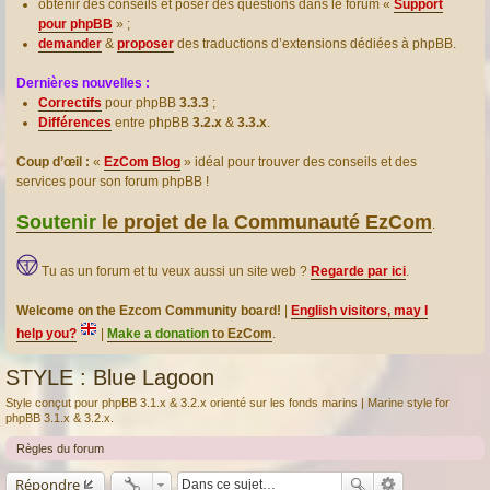
obtenir des conseils et poser des questions dans le forum «
Support
pour phpBB
» ;
demander
&
proposer
des traductions d’extensions dédiées à phpBB.
Dernières nouvelles :
Correctifs
pour phpBB
3.3.3
;
Différences
entre phpBB
3.2.x
&
3.3.x
.
Coup d’œil :
«
EzCom Blog
» idéal pour trouver des conseils et des
services pour son forum phpBB !
Soutenir
le projet de la Communauté EzCom
.
Tu as un forum et tu veux aussi un site web ?
Regarde par ici
.
Welcome on the Ezcom Community board!
|
English visitors, may I
help you?
|
Make a donation
to EzCom
.
STYLE : Blue Lagoon
Style conçut pour phpBB 3.1.x & 3.2.x orienté sur les fonds marins | Marine style for
phpBB 3.1.x & 3.2.x.
Règles du forum
Répondre