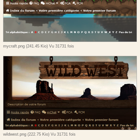
mycraft.png (241.45 Kio) Vu 31731 fois
wildwest.png (222.75 Kio) Vu 31731 fois