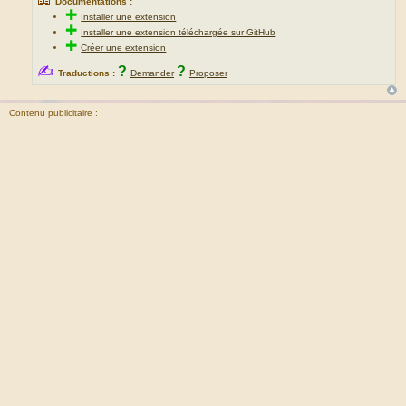
Documentations :
✚
Installer une extension
✚
Installer une extension téléchargée sur GitHub
✚
Créer une extension
✍
?
?
Traductions :
Demander
Proposer
Contenu publicitaire :