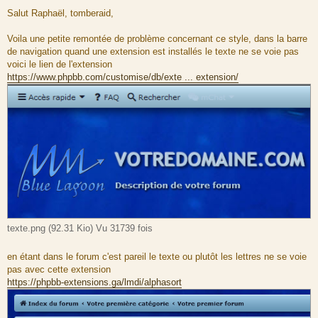
M
e
Salut Raphaël, tomberaid,
s
s
a
Voila une petite remontée de problème concernant ce style, dans la barre
g
de navigation quand une extension est installés le texte ne se voie pas
e
voici le lien de l'extension
https://www.phpbb.com/customise/db/exte ... extension/
texte.png (92.31 Kio) Vu 31739 fois
en étant dans le forum c'est pareil le texte ou plutôt les lettres ne se voie
pas avec cette extension
https://phpbb-extensions.ga/lmdi/alphasort