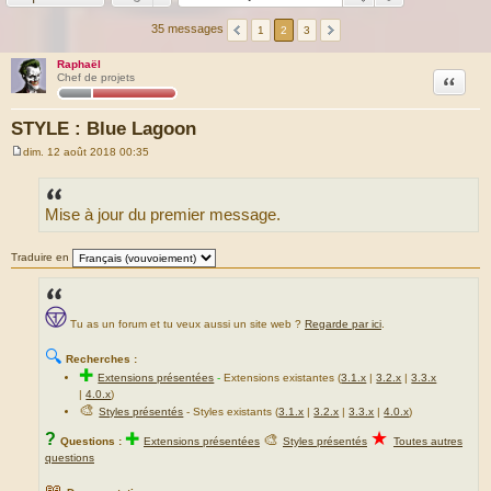
35 messages
1
2
3
Raphaël
Citation
Chef de projets
STYLE : Blue Lagoon
dim. 12 août 2018 00:35
M
e
s
s
Mise à jour du premier message.
a
g
e
Traduire en
Tu as un forum et tu veux aussi un site web ?
Regarde par ici
.
🔍
Recherches :
✚
Extensions présentées
-
Extensions existantes (
3.1.x
|
3.2.x
|
3.3.x
|
4.0.x
)
🎨
Styles présentés
- Styles existants (
3.1.x
|
3.2.x
|
3.3.x
|
4.0.x
)
★
?
✚
🎨
Questions :
Extensions présentées
Styles présentés
Toutes autres
questions
📖