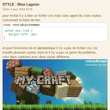
STYLE : Blue Lagoon
dim. 2 sept. 2018 02:29
M
e
pour mchat il y a bien un fichier css mais sans appel de code couleur
s
concernant la barre de lien
s
a
CODE :
TOUT SÉLECTIONNER
g
e
.mchat-nav-link {
margin-left: 2px;
}
et pour l'extension de tri alphabétique il n'y a pas de fichier css, j'ai
installé plusieurs autres style et il n'y a pas ce genre de problème,
voici deux captures avec deux styles différents