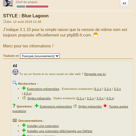
Citation
Chef de projets
STYLE : Blue Lagoon
dim. 12 août 2018 21:48
M
e
J’indique 3.1.10 pour la simple raison que la version de même nom est
s
toujours proposée officiellement sur phpBB-fr.com.
s
a
g
Merci pour tes informations !
e
Traduire en
Tu as un forum et tu veux aussi un site web ?
Regarde par ici
.
🔍
Recherches :
✚
Extensions présentées
-
Extensions existantes (
3.1.x
|
3.2.x
|
3.3.x
|
4.0.x
)
🎨
Styles présentés
- Styles existants (
3.1.x
|
3.2.x
|
3.3.x
|
4.0.x
)
★
?
✚
🎨
Questions :
Extensions présentées
Styles présentés
Toutes autres
questions
📖
Documentations :
✚
Installer une extension
✚
Installer une extension téléchargée sur GitHub
✚