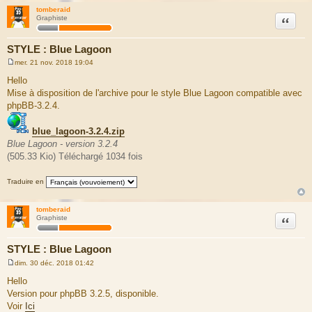
tomberaid
Citation
Graphiste
STYLE : Blue Lagoon
mer. 21 nov. 2018 19:04
M
e
Hello
s
Mise à disposition de l'archive pour le style Blue Lagoon compatible avec
s
a
phpBB-3.2.4.
g
e
blue_lagoon-3.2.4.zip
Blue Lagoon - version 3.2.4
(505.33 Kio) Téléchargé 1034 fois
Traduire en
tomberaid
Citation
Graphiste
STYLE : Blue Lagoon
dim. 30 déc. 2018 01:42
M
e
Hello
s
Version pour phpBB 3.2.5, disponible.
s
a
Voir
Ici
g