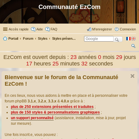
Communauté EzCom
Accès rapide
Aide
FAQ
M’enregistrer
Connexion
Portail
Forum
Styles
Styles présentés & traduits
ec
EzCom est ouvert depuis :
23
années
0
mois
29
jours
her
17
heures
25
minutes
33
secondes
ch
Bienvenue sur le forum de la Communauté
er
EzCom !
En ces lieux, nous vous aidons à mettre en place et à personnaliser votre
forum phpBB
3.1.x
,
3.2.x
,
3.3.x
&
4.0.x
grâce à :
plus de 250 extensions présentées et traduites
;
plus de 150 styles & personnalisations graphiques
;
un support personnalisé
(assistance, installation, mise à jour, projet
sur mesure).
Une fois inscrit.e, vous pouvez :