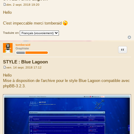
dim. 2 sept. 2018 19:20
M
e
Hello
s
s
a
C'est impeccable merci tomberaid
g
e
Traduire en
tomberaid
Citation
Graphiste
STYLE : Blue Lagoon
ven. 14 sept. 2018 17:12
M
e
Hello
s
Mise à disposition de l'archive pour le style Blue Lagoon compatible avec
s
a
phpBB-3.2.3.
g
e