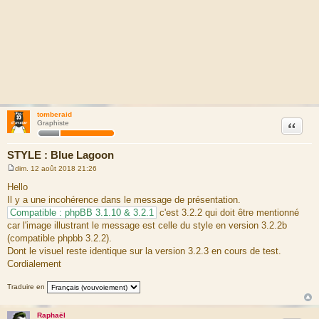
tomberaid
Citation
Graphiste
STYLE : Blue Lagoon
dim. 12 août 2018 21:26
M
e
Hello
s
Il y a une incohérence dans le message de présentation.
s
a
Compatible : phpBB 3.1.10 & 3.2.1
c'est 3.2.2 qui doit être mentionné
g
car l'image illustrant le message est celle du style en version 3.2.2b
e
(compatible phpbb 3.2.2).
Dont le visuel reste identique sur la version 3.2.3 en cours de test.
Cordialement
Traduire en
Raphaël