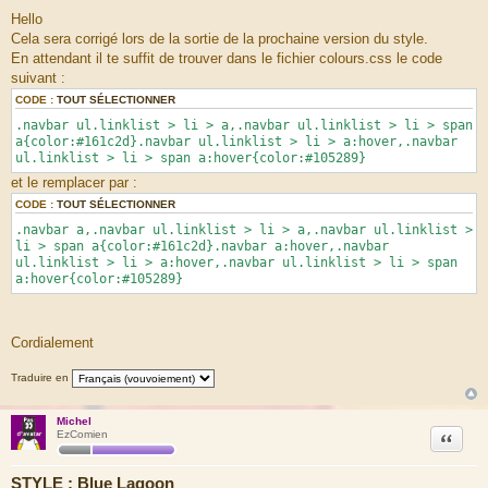
Hello
Cela sera corrigé lors de la sortie de la prochaine version du style.
En attendant il te suffit de trouver dans le fichier colours.css le code
suivant :
CODE :
TOUT SÉLECTIONNER
.navbar ul.linklist > li > a,.navbar ul.linklist > li > span
a{color:#161c2d}.navbar ul.linklist > li > a:hover,.navbar
ul.linklist > li > span a:hover{color:#105289}
et le remplacer par :
CODE :
TOUT SÉLECTIONNER
.navbar a,.navbar ul.linklist > li > a,.navbar ul.linklist >
li > span a{color:#161c2d}.navbar a:hover,.navbar
ul.linklist > li > a:hover,.navbar ul.linklist > li > span
a:hover{color:#105289}
Cordialement
Traduire en
Michel
Citation
EzComien
STYLE : Blue Lagoon