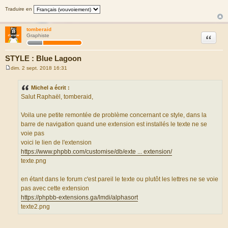
Traduire en
tomberaid
Citation
Graphiste
STYLE : Blue Lagoon
dim. 2 sept. 2018 16:31
M
e
s
Michel a écrit :
s
Salut Raphaël, tomberaid,
a
g
e
Voila une petite remontée de problème concernant ce style, dans la
barre de navigation quand une extension est installés le texte ne se
voie pas
voici le lien de l'extension
https://www.phpbb.com/customise/db/exte ... extension/
texte.png
en étant dans le forum c'est pareil le texte ou plutôt les lettres ne se voie
pas avec cette extension
https://phpbb-extensions.ga/lmdi/alphasort
texte2.png