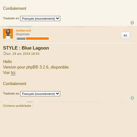
e
Cordialement
Traduire en
tomberaid
Citation
Graphiste
STYLE : Blue Lagoon
lun. 29 avr. 2019 18:53
M
e
Hello
s
Version pour phpBB 3.2.6, disponible.
s
a
Voir
Ici
.
g
e
Cordialement
Traduire en
Contenu publicitaire :