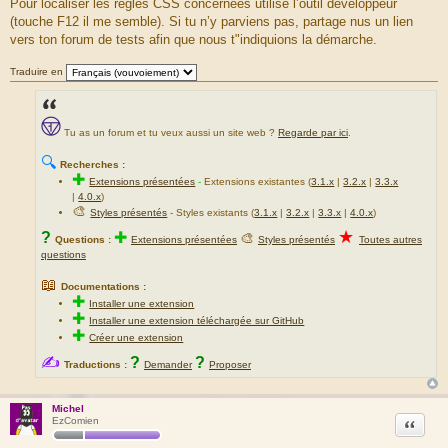
Pour localiser les règles CSS concernées utilise l’outil développeur
(touche F12 il me semble). Si tu n’y parviens pas, partage nus un lien
vers ton forum de tests afin que nous t"indiquions la démarche.
Traduire en
Tu as un forum et tu veux aussi un site web ?
Regarde par ici
.
🔍
Recherches :
✚
Extensions présentées
-
Extensions existantes (
3.1.x
|
3.2.x
|
3.3.x
|
4.0.x
)
🎨
Styles présentés
- Styles existants (
3.1.x
|
3.2.x
|
3.3.x
|
4.0.x
)
★
?
✚
🎨
Questions :
Extensions présentées
Styles présentés
Toutes autres
questions
📖
Documentations :
✚
Installer une extension
✚
Installer une extension téléchargée sur GitHub
✚
Créer une extension
✍
?
?
Traductions :
Demander
Proposer
Michel
Citation
EzComien