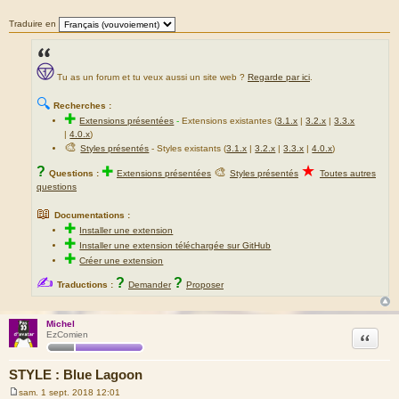
a
g
Traduire en
e
Tu as un forum et tu veux aussi un site web ?
Regarde par ici
.
🔍
Recherches :
✚
Extensions présentées
-
Extensions existantes (
3.1.x
|
3.2.x
|
3.3.x
|
4.0.x
)
🎨
Styles présentés
- Styles existants (
3.1.x
|
3.2.x
|
3.3.x
|
4.0.x
)
★
?
✚
🎨
Questions :
Extensions présentées
Styles présentés
Toutes autres
questions
📖
Documentations :
✚
Installer une extension
✚
Installer une extension téléchargée sur GitHub
✚
Créer une extension
✍
?
?
Traductions :
Demander
Proposer
Michel
Citation
EzComien
STYLE : Blue Lagoon
sam. 1 sept. 2018 12:01