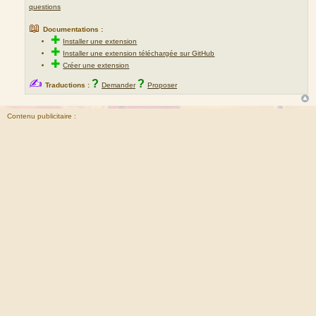
questions
📖
Documentations :
✚
Installer une extension
✚
Installer une extension téléchargée sur GitHub
✚
Créer une extension
✍
?
?
Traductions :
Demander
Proposer
Contenu publicitaire :