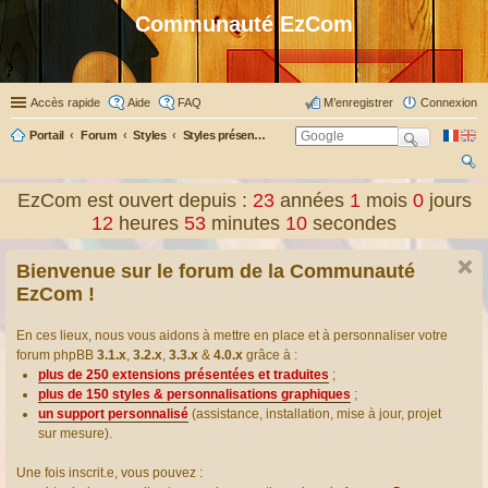
Communauté EzCom
Accès rapide
Aide
FAQ
M’enregistrer
Connexion
Portail
Forum
Styles
Styles présentés & traduits
ec
EzCom est ouvert depuis :
23
années
1
mois
0
jours
her
12
heures
53
minutes
10
secondes
ch
Bienvenue sur le forum de la Communauté
er
EzCom !
En ces lieux, nous vous aidons à mettre en place et à personnaliser votre
forum phpBB
3.1.x
,
3.2.x
,
3.3.x
&
4.0.x
grâce à :
plus de 250 extensions présentées et traduites
;
plus de 150 styles & personnalisations graphiques
;
un support personnalisé
(assistance, installation, mise à jour, projet
sur mesure).
Une fois inscrit.e, vous pouvez :