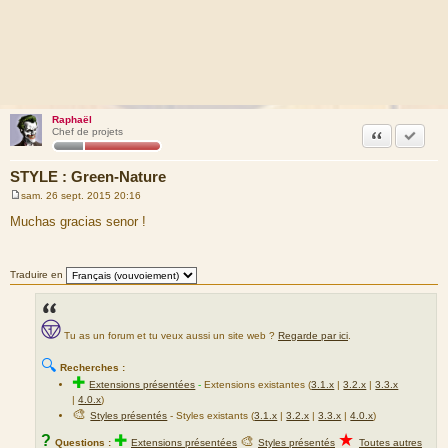
Raphaël
Citation
Accepte
Chef de projets
STYLE : Green-Nature
sam. 26 sept. 2015 20:16
M
e
Muchas gracias senor !
s
s
a
g
Traduire en
e
Tu as un forum et tu veux aussi un site web ?
Regarde par ici
.
🔍
Recherches :
✚
Extensions présentées
-
Extensions existantes (
3.1.x
|
3.2.x
|
3.3.x
|
4.0.x
)
🎨
Styles présentés
- Styles existants (
3.1.x
|
3.2.x
|
3.3.x
|
4.0.x
)
★
?
✚
🎨
Questions :
Extensions présentées
Styles présentés
Toutes autres