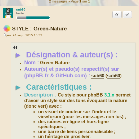
2 messages • Page
1
sur
1
sub60
Citation
Accepte
Invité
STYLE : Green-Nature
jeu. 24 sept. 2015 15:33
M
e
s
s
►
Désignation & auteur(s) :
a
g
e
Nom :
Green-Nature
Auteur(s) et pseudo(s) respectif(s) sur
(phpBB-fr & GitHub.com) :
sub60
(
sub60
)
►
Caractéristiques :
Description :
Ce style pour phpBB
3.1.x
permet
d’avoir un style sur des tons évoquant la nature
(donc vert) avec :
un visuel de couleur sur l'index et le
viewforum (pour les messages non lus) ;
des icônes en-ligne et hors-ligne
spécifiques ;
une barre de liens personnalisable ;
un héritage de prosilver.