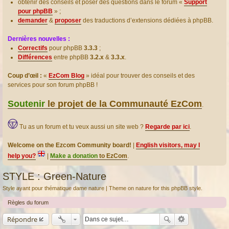
obtenir des conseils et poser des questions dans le forum «
Support
pour phpBB
» ;
demander
&
proposer
des traductions d’extensions dédiées à phpBB.
Dernières nouvelles :
Correctifs
pour phpBB
3.3.3
;
Différences
entre phpBB
3.2.x
&
3.3.x
.
Coup d’œil :
«
EzCom Blog
» idéal pour trouver des conseils et des
services pour son forum phpBB !
Soutenir
le projet de la Communauté EzCom
.
Tu as un forum et tu veux aussi un site web ?
Regarde par ici
.
Welcome on the Ezcom Community board!
|
English visitors, may I
help you?
|
Make a donation
to EzCom
.
STYLE : Green-Nature
Style ayant pour thématique dame nature | Theme on nature for this phpBB style.
Règles du forum
Répondre