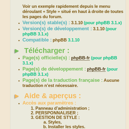
Voir un exemple rapidement depuis le menu
déroulant « Style » situé en haut à droite de toutes
les pages du forum.
Version(s) stable(s) :
3.1.10
(pour phpBB 3.1.x)
Version(s) de développement :
3.1.10
(pour
phpBB 3.1.x)
Compatible :
phpBB
3.1.10
►
Télécharger :
Page(s) officielle(s) :
phpBB-fr
(pour phpBB
3.1.x)
Page(s) de développement :
phpBB-fr
(pour
phpBB 3.1.x)
Page(s) de la traduction française :
Aucune
traduction n’est nécessaire.
►
Aide & aperçus :
Accès aux paramètres :
Panneau d’administration ;
PERSPONNALISER ;
GESTION DE STYLE :
Styles,
Installer les styles.