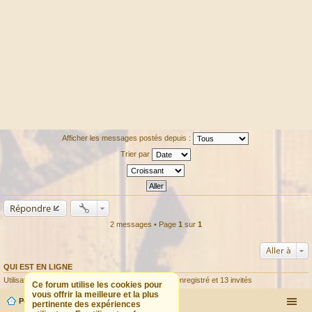
Afficher les messages postés depuis :
Trier par
Répondre
2 messages • Page
1
sur
1
Aller à
QUI EST EN LIGNE
Utilisateurs parcourant ce forum : Aucun utilisateur enregistré et 13 invités
Ce forum utilise les cookies pour
vous offrir la meilleure et la plus
Portail
Forum
pertinente des expériences