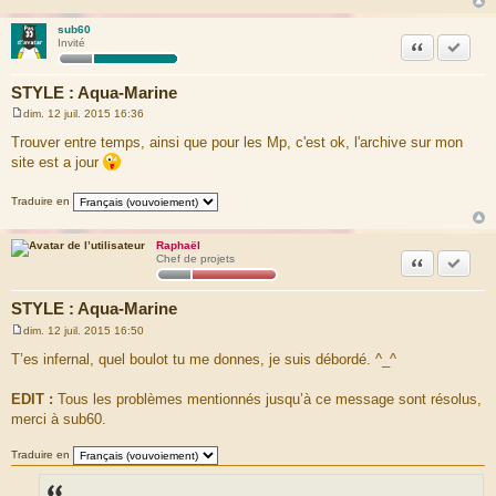
sub60
Citation
Marquer
Invité
STYLE : Aqua-Marine
dim. 12 juil. 2015 16:36
M
e
Trouver entre temps, ainsi que pour les Mp, c'est ok, l'archive sur mon
s
site est a jour
s
a
g
Traduire en
e
Raphaël
Citation
Marquer
Chef de projets
STYLE : Aqua-Marine
dim. 12 juil. 2015 16:50
M
e
T’es infernal, quel boulot tu me donnes, je suis débordé. ^_^
s
s
a
EDIT :
Tous les problèmes mentionnés jusqu’à ce message sont résolus,
g
merci à sub60.
e
Traduire en