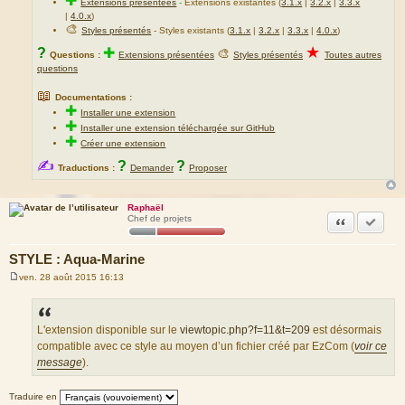
✚
Extensions présentées
-
Extensions existantes (
3.1.x
|
3.2.x
|
3.3.x
|
4.0.x
)
🎨
Styles présentés
- Styles existants (
3.1.x
|
3.2.x
|
3.3.x
|
4.0.x
)
★
?
✚
🎨
Questions :
Extensions présentées
Styles présentés
Toutes autres
questions
📖
Documentations :
✚
Installer une extension
✚
Installer une extension téléchargée sur GitHub
✚
Créer une extension
✍
?
?
Traductions :
Demander
Proposer
Raphaël
Citation
Marquer
Chef de projets
STYLE : Aqua-Marine
ven. 28 août 2015 16:13
M
e
s
s
a
L'extension disponible sur le
viewtopic.php?f=11&t=209
est désormais
g
compatible avec ce style au moyen d’un fichier créé par EzCom (
voir ce
e
message
).
Traduire en