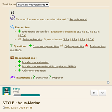
Traduire en
Tu as un forum et tu veux aussi un site web ?
Regarde par ici
.
🔍
Recherches :
✚
Extensions présentées
-
Extensions existantes (
3.1.x
|
3.2.x
|
3.3.x
|
4.0.x
)
🎨
Styles présentés
- Styles existants (
3.1.x
|
3.2.x
|
3.3.x
|
4.0.x
)
★
?
✚
🎨
Questions :
Extensions présentées
Styles présentés
Toutes autres
questions
📖
Documentations :
✚
Installer une extension
✚
Installer une extension téléchargée sur GitHub
✚
Créer une extension
✍
?
?
Traductions :
Demander
Proposer
sub60
Citation
Marquer
Invité
STYLE : Aqua-Marine
dim. 12 juil. 2015 14:38
M