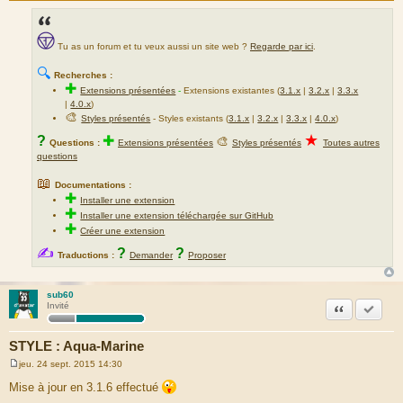
Tu as un forum et tu veux aussi un site web ?
Regarde par ici
.
🔍
Recherches :
✚
Extensions présentées
-
Extensions existantes (
3.1.x
|
3.2.x
|
3.3.x
|
4.0.x
)
🎨
Styles présentés
- Styles existants (
3.1.x
|
3.2.x
|
3.3.x
|
4.0.x
)
★
?
✚
🎨
Questions :
Extensions présentées
Styles présentés
Toutes autres
questions
📖
Documentations :
✚
Installer une extension
✚
Installer une extension téléchargée sur GitHub
✚
Créer une extension
✍
?
?
Traductions :
Demander
Proposer
sub60
Citation
Marquer
Invité
STYLE : Aqua-Marine
jeu. 24 sept. 2015 14:30
M
e
Mise à jour en 3.1.6 effectué
s