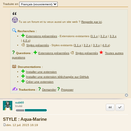
Traduire en
Tu as un forum et tu veux aussi un site web ?
Regarde par ici
.
🔍
Recherches :
✚
Extensions présentées
-
Extensions existantes (
3.1.x
|
3.2.x
|
3.3.x
|
4.0.x
)
🎨
Styles présentés
- Styles existants (
3.1.x
|
3.2.x
|
3.3.x
|
4.0.x
)
★
?
✚
🎨
Questions :
Extensions présentées
Styles présentés
Toutes autres
questions
📖
Documentations :
✚
Installer une extension
✚
Installer une extension téléchargée sur GitHub
✚
Créer une extension
✍
?
?
Traductions :
Demander
Proposer
sub60
Citation
Marquer
Invité
STYLE : Aqua-Marine
dim. 12 juil. 2015 16:19
M