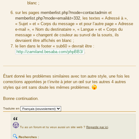
blanc ;
sur les pages
memberlist.php?mode=contactadmin
et
memberlist.php?mode=email&t=332
, les textes « Adressé à »,
« Sujet » et « Corps du message » et pour l’autre page « Adresse
e-mail », « Nom du destinataire », « Langue » et « Corps du
message » changent de couleur au survol de la souris, ils
devraient être affichés en blanc ;
le lien dans le footer « sub60 » devrait être :
http://zamiland.besaba.com/phpBB3/
.
Étant donné les problèmes similaires avec ton autre style, une fois les
corrections apportées je t’invite à jeter un œil sur tes autres 4 autres
styles qui ont sans doute les mêmes problèmes.
Bonne continuation.
Traduire en
Tu as un forum et tu veux aussi un site web ?
Regarde par ici
.
🔍
Recherches :