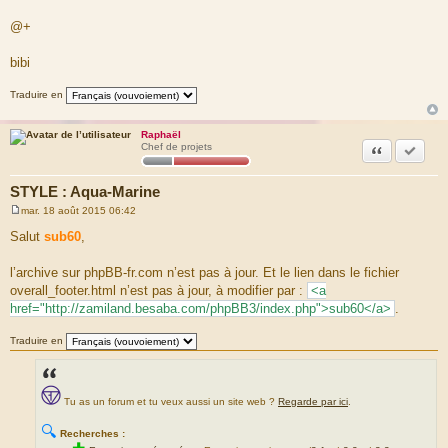
e
@+
bibi
Traduire en
Raphaël
Citation
Marquer
Chef de projets
STYLE : Aqua-Marine
mar. 18 août 2015 06:42
M
e
Salut
sub60
,
s
s
a
l’archive sur phpBB-fr.com n’est pas à jour. Et le lien dans le fichier
g
overall_footer.html n’est pas à jour, à modifier par :
<a
e
href="http://zamiland.besaba.com/phpBB3/index.php">sub60</a>
.
Traduire en
Tu as un forum et tu veux aussi un site web ?
Regarde par ici
.
🔍
Recherches :