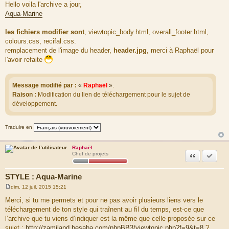
e
Hello voila l'archive a jour,
s
Aqua-Marine
s
a
g
les fichiers modifier sont
, viewtopic_body.html, overall_footer.html,
e
colours.css, recifal.css.
remplacement de l'image du header,
header.jpg
, merci à Raphaël pour
l'avoir refaite
Message modifié par :
«
Raphaël
»
.
Raison :
Modification du lien de téléchargement pour le sujet de
développement.
Traduire en
Raphaël
Citation
Marquer
Chef de projets
STYLE : Aqua-Marine
dim. 12 juil. 2015 15:21
M
e
Merci, si tu me permets et pour ne pas avoir plusieurs liens vers le
s
téléchargement de ton style qui traînent au fil du temps, est-ce que
s
a
l’archive que tu viens d’indiquer est la même que celle proposée sur ce
g
sujet :
http://zamiland.besaba.com/phpBB3/viewtopic.php?f=9&t=8
?
e