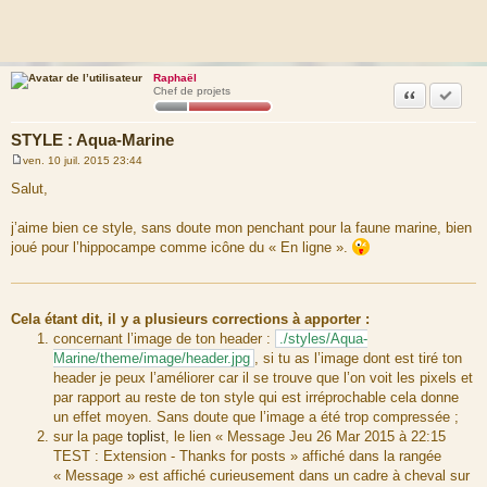
Raphaël
Citation
Marquer
Chef de projets
STYLE : Aqua-Marine
ven. 10 juil. 2015 23:44
M
e
Salut,
s
s
a
j’aime bien ce style, sans doute mon penchant pour la faune marine, bien
g
joué pour l’hippocampe comme icône du « En ligne ».
e
Cela étant dit, il y a plusieurs corrections à apporter :
concernant l’image de ton header :
./styles/Aqua-
Marine/theme/image/header.jpg
, si tu as l’image dont est tiré ton
header je peux l’améliorer car il se trouve que l’on voit les pixels et
par rapport au reste de ton style qui est irréprochable cela donne
un effet moyen. Sans doute que l’image a été trop compressée ;
sur la page
toplist
, le lien « Message Jeu 26 Mar 2015 à 22:15
TEST : Extension - Thanks for posts » affiché dans la rangée
« Message » est affiché curieusement dans un cadre à cheval sur