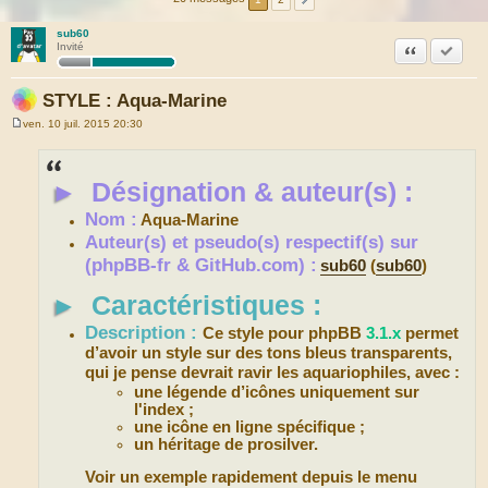
sub60
Citation
Marquer
Invité
STYLE : Aqua-Marine
ven. 10 juil. 2015 20:30
M
e
s
s
►
Désignation & auteur(s) :
a
g
e
Nom :
Aqua-Marine
Auteur(s) et pseudo(s) respectif(s) sur
(phpBB-fr & GitHub.com) :
sub60
(
sub60
)
►
Caractéristiques :
Description :
Ce style pour phpBB
3.1.x
permet
d’avoir un style sur des tons bleus transparents,
qui je pense devrait ravir les aquariophiles, avec :
une légende d’icônes uniquement sur
l'index ;
une icône en ligne spécifique ;
un héritage de prosilver.
Voir un exemple rapidement depuis le menu