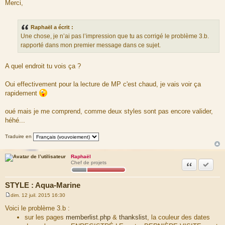
e
Merci,
s
s
a
g
Raphaël a écrit :
e
Une chose, je n’ai pas l’impression que tu as corrigé le problème 3.b.
rapporté dans mon premier message dans ce sujet.
A quel endroit tu vois ça ?
Oui effectivement pour la lecture de MP c'est chaud, je vais voir ça
rapidement
oué mais je me comprend, comme deux styles sont pas encore valider,
héhé...
Traduire en
Raphaël
Citation
Marquer
Chef de projets
STYLE : Aqua-Marine
dim. 12 juil. 2015 16:30
M
e
Voici le problème 3.b :
s
sur les pages
memberlist.php
&
thankslist
, la couleur des dates
s
a