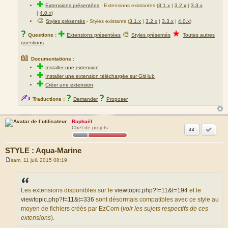
✚
Extensions présentées
-
Extensions existantes (
3.1.x
|
3.2.x
|
3.3.x
|
4.0.x
)
🎨
Styles présentés
- Styles existants (
3.1.x
|
3.2.x
|
3.3.x
|
4.0.x
)
★
?
✚
🎨
Questions :
Extensions présentées
Styles présentés
Toutes autres
questions
📖
Documentations :
✚
Installer une extension
✚
Installer une extension téléchargée sur GitHub
✚
Créer une extension
✍
?
?
Traductions :
Demander
Proposer
Raphaël
Citation
Marquer
Chef de projets
STYLE : Aqua-Marine
sam. 11 juil. 2015 08:19
M
e
s
s
a
Les extensions disponibles sur le
viewtopic.php?f=11&t=194
et le
g
viewtopic.php?f=11&t=336
sont désormais compatibles avec ce style au
e
moyen de fichiers créés par EzCom (
voir les sujets respectifs de ces
extensions
).