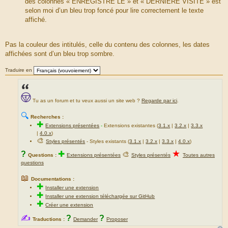
des colonnes « ENREGISTRÉ LE » et « DERNIÈRE VISITE » est
g
selon moi d’un bleu trop foncé pour lire correctement le texte
e
affiché.
Pas la couleur des intitulés, celle du contenu des colonnes, les dates
affichées sont d’un bleu trop sombre.
Traduire en
Tu as un forum et tu veux aussi un site web ?
Regarde par ici
.
🔍
Recherches :
✚
Extensions présentées
-
Extensions existantes (
3.1.x
|
3.2.x
|
3.3.x
|
4.0.x
)
🎨
Styles présentés
- Styles existants (
3.1.x
|
3.2.x
|
3.3.x
|
4.0.x
)
★
?
✚
🎨
Questions :
Extensions présentées
Styles présentés
Toutes autres
questions
📖
Documentations :
✚
Installer une extension
✚
Installer une extension téléchargée sur GitHub
✚
Créer une extension
✍
?
?
Traductions :
Demander
Proposer