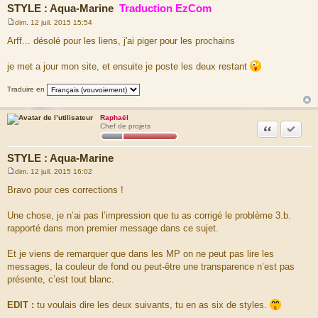
STYLE : Aqua-Marine
Traduction EzCom
dim. 12 juil. 2015 15:54
M
e
Arff... désolé pour les liens, j'ai piger pour les prochains
s
s
a
je met a jour mon site, et ensuite je poste les deux restant
g
e
Traduire en
Raphaël
Citation
Marquer
Chef de projets
STYLE : Aqua-Marine
dim. 12 juil. 2015 16:02
M
e
Bravo pour ces corrections !
s
s
a
Une chose, je n’ai pas l’impression que tu as corrigé le problème 3.b.
g
rapporté dans mon premier message dans ce sujet.
e
Et je viens de remarquer que dans les MP on ne peut pas lire les
messages, la couleur de fond ou peut-être une transparence n’est pas
présente, c’est tout blanc.
EDIT :
tu voulais dire les deux suivants, tu en as six de styles.