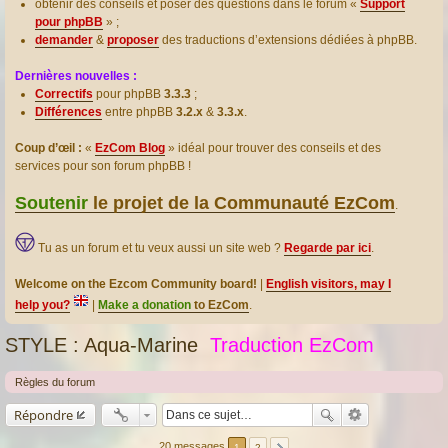
obtenir des conseils et poser des questions dans le forum «
Support
pour phpBB
» ;
demander
&
proposer
des traductions d’extensions dédiées à phpBB.
Dernières nouvelles :
Correctifs
pour phpBB
3.3.3
;
Différences
entre phpBB
3.2.x
&
3.3.x
.
Coup d’œil :
«
EzCom Blog
» idéal pour trouver des conseils et des
services pour son forum phpBB !
Soutenir
le projet de la Communauté EzCom
.
Tu as un forum et tu veux aussi un site web ?
Regarde par ici
.
Welcome on the Ezcom Community board!
|
English visitors, may I
help you?
|
Make a donation
to EzCom
.
STYLE : Aqua-Marine
Traduction EzCom
Règles du forum
Répondre
20 messages
1
2