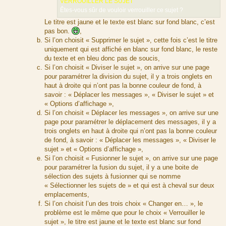
VERROUILLER LE SUJET
Êtes-vous sûr de vouloir verrouiller ce sujet ?
Le titre est jaune et le texte est blanc sur fond blanc, c’est
pas bon.
,
Si l’on choisit « Supprimer le sujet », cette fois c’est le titre
uniquement qui est affiché en blanc sur fond blanc, le reste
du texte et en bleu donc pas de soucis,
Si l’on choisit « Diviser le sujet », on arrive sur une page
pour paramétrer la division du sujet, il y a trois onglets en
haut à droite qui n’ont pas la bonne couleur de fond, à
savoir : « Déplacer les messages », « Diviser le sujet » et
« Options d’affichage »,
Si l’on choisit « Déplacer les messages », on arrive sur une
page pour paramétrer le déplacement des messages, il y a
trois onglets en haut à droite qui n’ont pas la bonne couleur
de fond, à savoir : « Déplacer les messages », « Diviser le
sujet » et « Options d’affichage »,
Si l’on choisit « Fusionner le sujet », on arrive sur une page
pour paramétrer la fusion du sujet, il y a une boite de
sélection des sujets à fusionner qui se nomme
« Sélectionner les sujets de » et qui est à cheval sur deux
emplacements,
Si l’on choisit l’un des trois choix « Changer en… », le
problème est le même que pour le choix « Verrouiller le
sujet », le titre est jaune et le texte est blanc sur fond