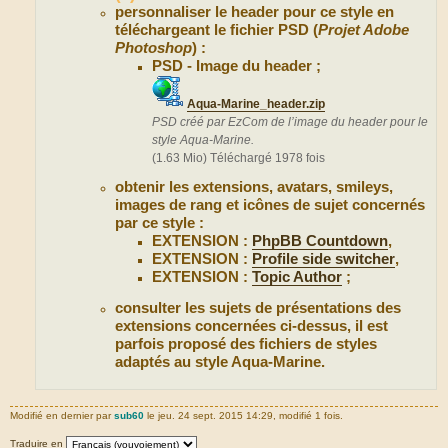
personnaliser le header pour ce style en
téléchargeant le fichier PSD (
Projet Adobe
Photoshop
) :
PSD - Image du header ;
Aqua-Marine_header.zip
PSD créé par EzCom de l’image du header pour le
style Aqua-Marine.
(1.63 Mio) Téléchargé 1978 fois
obtenir les extensions, avatars, smileys,
images de rang et icônes de sujet concernés
par ce style :
EXTENSION :
PhpBB Countdown
,
EXTENSION :
Profile side switcher
,
EXTENSION :
Topic Author
;
consulter les sujets de présentations des
extensions concernées ci-dessus, il est
parfois proposé des fichiers de styles
adaptés au style Aqua-Marine.
Modifié en dernier par
sub60
le jeu. 24 sept. 2015 14:29, modifié 1 fois.
Traduire en