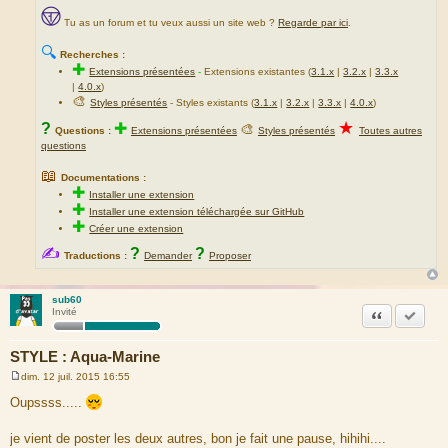
Tu as un forum et tu veux aussi un site web ?
Regarde par ici
.
🔍
Recherches :
✚
Extensions présentées
-
Extensions existantes (
3.1.x
|
3.2.x
|
3.3.x
|
4.0.x
)
🎨
Styles présentés
- Styles existants (
3.1.x
|
3.2.x
|
3.3.x
|
4.0.x
)
★
?
✚
🎨
Questions :
Extensions présentées
Styles présentés
Toutes autres
questions
📖
Documentations :
✚
Installer une extension
✚
Installer une extension téléchargée sur GitHub
✚
Créer une extension
✍
?
?
Traductions :
Demander
Proposer
sub60
Citation
Marquer
Invité
STYLE : Aqua-Marine
dim. 12 juil. 2015 16:55
M
e
Oupssss.....
s
s
a
je vient de poster les deux autres, bon je fait une pause, hihihi....
g