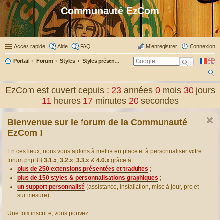
Communauté EzCom
Accès rapide
Aide
FAQ
M’enregistrer
Connexion
Portail
Forum
Styles
Styles présentés & traduits
ec
EzCom est ouvert depuis :
23
années
0
mois
30
jours
her
11
heures
17
minutes
21
secondes
ch
Bienvenue sur le forum de la Communauté
er
EzCom !
En ces lieux, nous vous aidons à mettre en place et à personnaliser votre
forum phpBB
3.1.x
,
3.2.x
,
3.3.x
&
4.0.x
grâce à :
plus de 250 extensions présentées et traduites
;
plus de 150 styles & personnalisations graphiques
;
un support personnalisé
(assistance, installation, mise à jour, projet
sur mesure).
Une fois inscrit.e, vous pouvez :