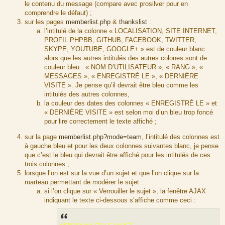
le contenu du message (compare avec prosilver pour en
comprendre le défaut) ;
sur les pages
memberlist.php
&
thankslist
:
l’intitulé de la colonne « LOCALISATION, SITE INTERNET,
PROFIL PHPBB, GITHUB, FACEBOOK, TWITTER,
SKYPE, YOUTUBE, GOOGLE+ » est de couleur blanc
alors que les autres intitulés des autres colones sont de
couleur bleu : « NOM D’UTILISATEUR », « RANG », «
MESSAGES », « ENREGISTRÉ LE », « DERNIÈRE
VISITE ». Je pense qu’il devrait être bleu comme les
intitulés des autres colonnes,
la couleur des dates des colonnes « ENREGISTRÉ LE » et
« DERNIÈRE VISITE » est selon moi d’un bleu trop foncé
pour lire correctement le texte affiché ;
sur la page
memberlist.php?mode=team
, l’intitulé des colonnes est
à gauche bleu et pour les deux colonnes suivantes blanc, je pense
que c’est le bleu qui devrait être affiché pour les intitulés de ces
trois colonnes ;
lorsque l’on est sur la vue d’un sujet et que l’on clique sur la
marteau permettant de modérer le sujet :
si l’on clique sur « Verrouiller le sujet », la fenêtre AJAX
indiquant le texte ci-dessous s’affiche comme ceci :