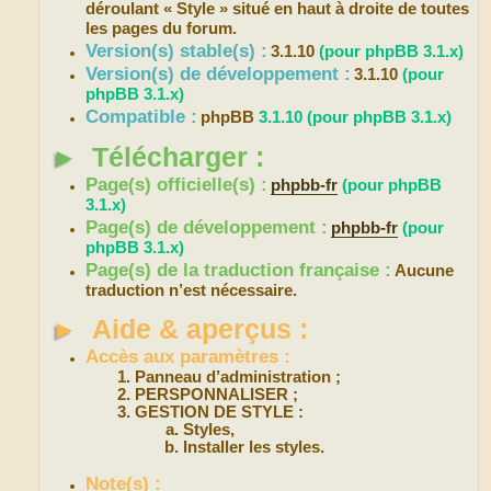
déroulant « Style » situé en haut à droite de toutes
les pages du forum.
Version(s) stable(s) :
3.1.10
(pour phpBB 3.1.x)
Version(s) de développement :
3.1.10
(pour
phpBB 3.1.x)
Compatible :
phpBB
3.1.10
(pour phpBB 3.1.x)
►
Télécharger :
Page(s) officielle(s) :
phpbb-fr
(pour phpBB
3.1.x)
Page(s) de développement :
phpbb-fr
(pour
phpBB 3.1.x)
Page(s) de la traduction française :
Aucune
traduction n’est nécessaire.
►
Aide & aperçus :
Accès aux paramètres :
Panneau d’administration ;
PERSPONNALISER ;
GESTION DE STYLE :
Styles,
Installer les styles.
Note(s) :