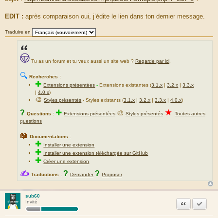
EDIT :
après comparaison oui, j’édite le lien dans ton dernier message.
Traduire en
Tu as un forum et tu veux aussi un site web ?
Regarde par ici
.
🔍
Recherches :
✚
Extensions présentées
-
Extensions existantes (
3.1.x
|
3.2.x
|
3.3.x
|
4.0.x
)
🎨
Styles présentés
- Styles existants (
3.1.x
|
3.2.x
|
3.3.x
|
4.0.x
)
★
?
✚
🎨
Questions :
Extensions présentées
Styles présentés
Toutes autres
questions
📖
Documentations :
✚
Installer une extension
✚
Installer une extension téléchargée sur GitHub
✚
Créer une extension
✍
?
?
Traductions :
Demander
Proposer
sub60
Citation
Marquer
Invité