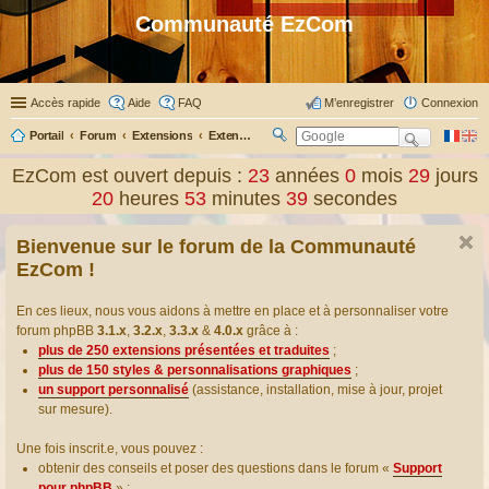
Communauté EzCom
Accès rapide
Aide
FAQ
M’enregistrer
Connexion
Portail
Forum
Extensions
Extensions présentées & traduites
R
ec
EzCom est ouvert depuis :
23
années
0
mois
29
jours
her
20
heures
53
minutes
39
secondes
ch
er
Bienvenue sur le forum de la Communauté
EzCom !
En ces lieux, nous vous aidons à mettre en place et à personnaliser votre
forum phpBB
3.1.x
,
3.2.x
,
3.3.x
&
4.0.x
grâce à :
plus de 250 extensions présentées et traduites
;
plus de 150 styles & personnalisations graphiques
;
un support personnalisé
(assistance, installation, mise à jour, projet
sur mesure).
Une fois inscrit.e, vous pouvez :
obtenir des conseils et poser des questions dans le forum «
Support
pour phpBB
» ;