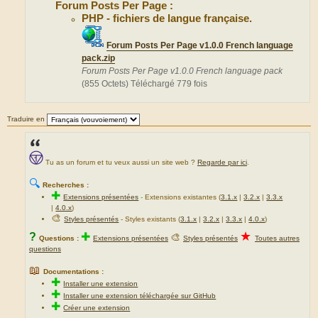
Forum Posts Per Page :
PHP - fichiers de langue française.
Forum Posts Per Page v1.0.0 French language
pack.zip
Forum Posts Per Page v1.0.0 French language pack
(855 Octets) Téléchargé 779 fois
Traduire en
Tu as un forum et tu veux aussi un site web ?
Regarde par ici
.
🔍
Recherches :
✚
Extensions présentées
-
Extensions existantes (
3.1.x
|
3.2.x
|
3.3.x
|
4.0.x
)
🎨
Styles présentés
- Styles existants (
3.1.x
|
3.2.x
|
3.3.x
|
4.0.x
)
★
?
✚
🎨
Questions :
Extensions présentées
Styles présentés
Toutes autres
questions
📖
Documentations :
✚
Installer une extension
✚
Installer une extension téléchargée sur GitHub
✚
Créer une extension