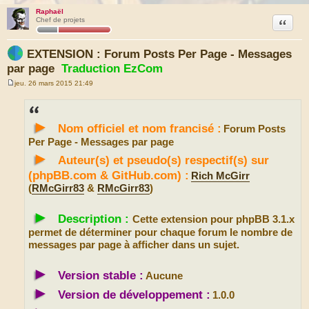
Raphaël
Citation
Chef de projets
EXTENSION : Forum Posts Per Page - Messages
par page
Traduction EzCom
jeu. 26 mars 2015 21:49
M
e
s
s
►
a
Nom officiel et nom francisé :
Forum Posts
g
e
Per Page - Messages par page
►
Auteur(s) et pseudo(s) respectif(s) sur
(phpBB.com & GitHub.com) :
Rich McGirr
(
RMcGirr83
&
RMcGirr83
)
►
Description :
Cette extension pour phpBB 3.1.x
permet de déterminer pour chaque forum le nombre de
messages par page à afficher dans un sujet.
►
Version stable :
Aucune
►
Version de développement :
1.0.0