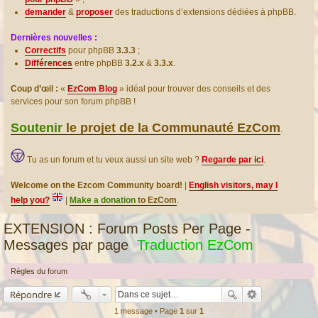
demander
&
proposer
des traductions d’extensions dédiées à phpBB.
Dernières nouvelles :
Correctifs
pour phpBB
3.3.3
;
Différences
entre phpBB
3.2.x
&
3.3.x
.
Coup d’œil :
«
EzCom Blog
» idéal pour trouver des conseils et des
services pour son forum phpBB !
Soutenir
le projet de la Communauté EzCom
.
Tu as un forum et tu veux aussi un site web ?
Regarde par ici
.
Welcome on the Ezcom Community board!
|
English visitors, may I
help you?
|
Make a donation
to EzCom
.
EXTENSION : Forum Posts Per Page -
Messages par page
Traduction EzCom
Règles du forum
Répondre
1 message • Page
1
sur
1