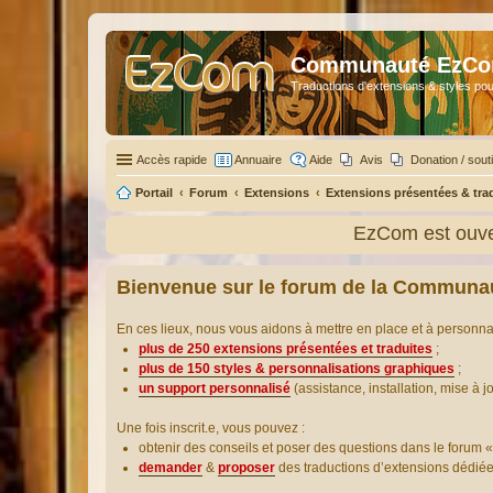
Communauté EzC
Traductions d'extensions & styles pou
Accès rapide
Annuaire
Aide
Avis
Donation / sout
Portail
Forum
Extensions
Extensions présentées & tra
EzCom est ouver
Bienvenue sur le forum de la Communa
En ces lieux, nous vous aidons à mettre en place et à personn
plus de 250 extensions présentées et traduites
;
plus de 150 styles & personnalisations graphiques
;
un support personnalisé
(assistance, installation, mise à j
Une fois inscrit.e, vous pouvez :
obtenir des conseils et poser des questions dans le forum «
demander
&
proposer
des traductions d’extensions dédié