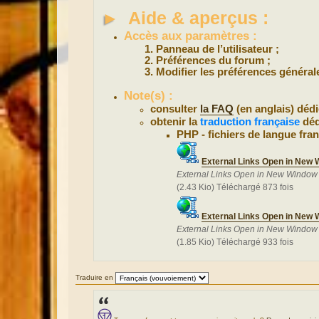
►
Aide & aperçus :
Accès aux paramètres :
Panneau de l’utilisateur ;
Préférences du forum ;
Modifier les préférences général
Note(s) :
consulter
la FAQ
(en anglais) déd
obtenir la
traduction française
déd
PHP - fichiers de langue fran
External Links Open in New 
External Links Open in New Window 
(2.43 Kio) Téléchargé 873 fois
External Links Open in New 
External Links Open in New Window 
(1.85 Kio) Téléchargé 933 fois
Traduire en