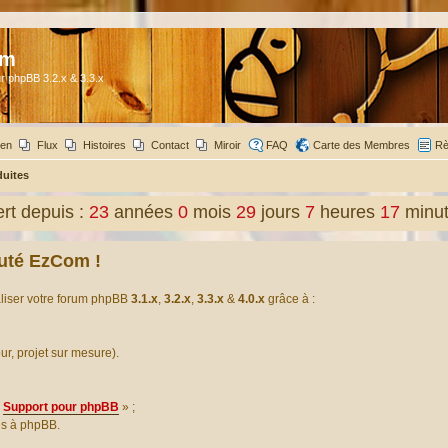
om
r phpBB 3.2.x & 3.3.x
ien
Flux
Histoires
Contact
Miroir
FAQ
Carte des Membres
Rè
duites
t depuis :
23
années
0
mois
29
jours
7
heures
17
minu
uté EzCom !
aliser votre forum phpBB
3.1.x
,
3.2.x
,
3.3.x
&
4.0.x
grâce à :
our, projet sur mesure).
Support pour phpBB
» ;
es à phpBB.