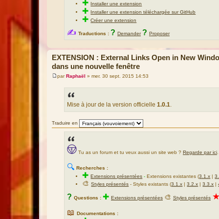
✚
Installer une extension
✚
Installer une extension téléchargée sur GitHub
✚
Créer une extension
✍
?
?
Traductions :
Demander
Proposer
EXTENSION : External Links Open in New Window 
dans une nouvelle fenêtre
par
Raphaël
»
mer. 30 sept. 2015 14:53
M
e
s
s
a
Mise à jour de la version officielle
1.0.1
.
g
e
Traduire en
Tu as un forum et tu veux aussi un site web ?
Regarde par ici
.
🔍
Recherches :
✚
Extensions présentées
-
Extensions existantes (
3.1.x
|
3
🎨
Styles présentés
- Styles existants (
3.1.x
|
3.2.x
|
3.3.x
|
?
✚
🎨
Questions :
Extensions présentées
Styles présentés
📖
Documentations :