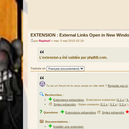
EXTENSION : External Links Open in New Windo
par
Raphaël
»
mar. 5 mai 2015 02:16
M
e
s
s
a
L'extension a été validée par phpBB.com.
g
e
Traduire en
Tu as un forum et tu veux aussi un site web ?
Regarde par ici
.
🔍
Recherches :
✚
Extensions présentées
-
Extensions existantes (
3.1.x
|
3
🎨
Styles présentés
- Styles existants (
3.1.x
|
3.2.x
|
3.3.x
|
?
✚
🎨
Questions :
Extensions présentées
Styles présentés
📖
Documentations :
✚
Installer une extension