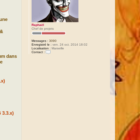
 une
Raphaël
Chef de projets
&
Messages :
3090
Enregistré le :
ven. 24 oct. 2014 18:02
Localisation :
Marseille
Contact :
rum dans
C
o
le
n
t
a
c
t
.x)
e
r
R
a
p
h
a
ë
l
 3.3.x)