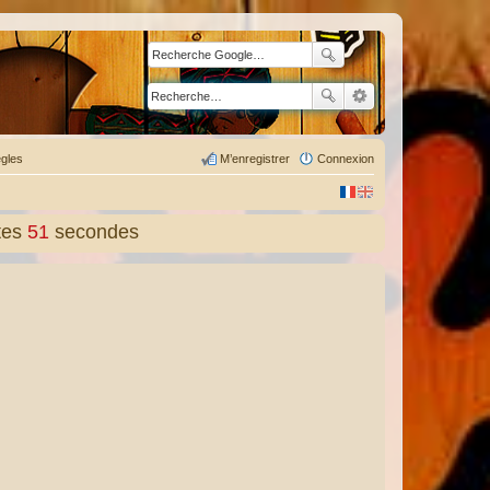
gles
M’enregistrer
Connexion
tes
52
secondes