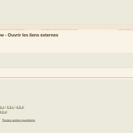
- Ouvrir les liens externes
.2.x
|
3.3.x
|
4.0.x
)
4.0.x
)
★
Toutes autres questions