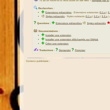
Tu as un forum et tu veux aussi un site web ?
Regarde par ici
.
🔍
Recherches :
✚
Extensions présentées
-
Extensions existantes (
3.1.x
|
3
🎨
Styles présentés
- Styles existants (
3.1.x
|
3.2.x
|
3.3.x
|
?
✚
🎨
Questions :
Extensions présentées
Styles présentés
📖
Documentations :
✚
Installer une extension
✚
Installer une extension téléchargée sur GitHub
✚
Créer une extension
✍
?
?
Traductions :
Demander
Proposer
Contenu publicitaire :