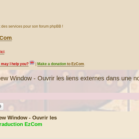
et des services pour son forum phpBB !
EzCom
.
ici
.
, may I help you?
|
Make a donation
to EzCom
.
w Window - Ouvrir les liens externes dans une no
ew Window - Ouvrir les
raduction EzCom