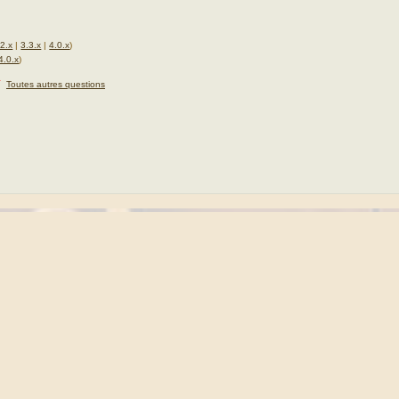
.2.x
|
3.3.x
|
4.0.x
)
4.0.x
)
★
Toutes autres questions