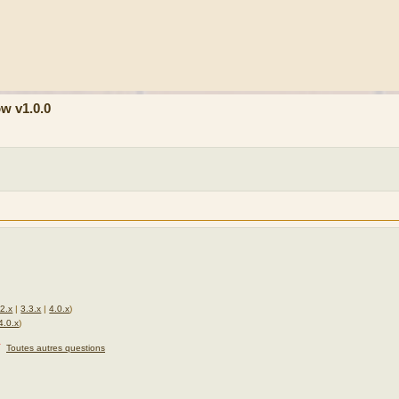
w v1.0.0
.2.x
|
3.3.x
|
4.0.x
)
4.0.x
)
★
Toutes autres questions