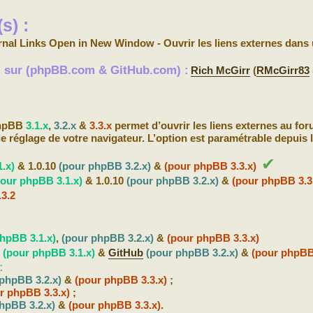
s) :
rnal Links Open in New Window - Ouvrir les liens externes dans
s) sur (phpBB.com & GitHub.com) :
Rich McGirr
(
RMcGirr83
phpBB
3.1.x
,
3.2.x
&
3.3.x
permet d’ouvrir les liens externes au fo
le réglage de votre navigateur. L’option est paramétrable depuis 
✔
.x)
& 1.0.10
(pour phpBB 3.2.x)
&
(pour phpBB 3.3.x)
pour phpBB 3.1.x)
& 1.0.10
(pour phpBB 3.2.x)
&
(pour phpBB 3.3
.3.2
hpBB 3.1.x)
,
(pour phpBB 3.2.x)
&
(pour phpBB 3.3.x)
b
(pour phpBB 3.1.x)
&
GitHub
(pour phpBB 3.2.x)
&
(pour phpBB
:
 phpBB 3.2.x)
&
(pour phpBB 3.3.x)
;
r phpBB 3.3.x)
;
hpBB 3.2.x)
&
(pour phpBB 3.3.x)
.