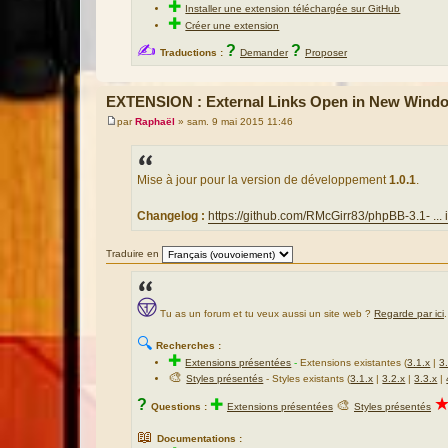
✚
Installer une extension téléchargée sur GitHub
✚
Créer une extension
✍
?
?
Traductions :
Demander
Proposer
EXTENSION : External Links Open in New Windo
par
Raphaël
»
sam. 9 mai 2015 11:46
M
e
s
s
a
Mise à jour pour la version de développement
1.0.1
.
g
e
Changelog :
https://github.com/RMcGirr83/phpBB-3.1- ... 
Traduire en
Tu as un forum et tu veux aussi un site web ?
Regarde par ici
.
🔍
Recherches :
✚
Extensions présentées
-
Extensions existantes (
3.1.x
|
3
🎨
Styles présentés
- Styles existants (
3.1.x
|
3.2.x
|
3.3.x
|
?
✚
🎨
Questions :
Extensions présentées
Styles présentés
📖
Documentations :