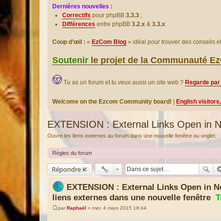
Dernières nouvelles :
Correctifs
pour phpBB
3.3.3
;
Différences
entre phpBB
3.2.x
&
3.3.x
.
Coup d’œil :
«
EzCom Blog
» idéal pour trouver des conseils 
Soutenir
le projet de la Communauté 
Tu as un forum et tu veux aussi un site web ?
Regarde par 
Welcome on the Ezcom Community board!
|
English visitors
EXTENSION : External Links Open in Ne
Ouvre les liens externes au forum dans une nouvelle fenêtre ou onglet.
Règles du forum
Répondre
EXTENSION : External Links Open in N
liens externes dans une nouvelle fenêtre
T
par
Raphaël
»
mer. 4 mars 2015 18:44
M
e