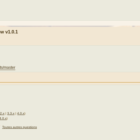
w v1.0.1
its/master
.2.x
|
3.3.x
|
4.0.x
)
4.0.x
)
★
Toutes autres questions