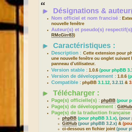
s
s
►
Désignations & auteur(
a
g
e
Nom officiel et nom francisé :
Exte
nouvelle fenêtre
Auteur(s) et pseudo(s) respectif(
RMcGirr83
)
►
Caractéristiques :
Description :
Cette extension pour 
une nouvelle fenêtre ou onglet suivant 
panneau d’utilisateur.
Version stable :
1.0.6
(pour phpBB 3.1
Version de développement :
1.0.6
(
Compatible :
phpBB
3.1.12
,
3.2.11
&
3
►
Télécharger :
Page(s) officielle(s) :
phpBB
(pour p
Page(s) de développement :
GitHu
Page(s) de la traduction française 
phpBB
(pour phpBB 3.1.x)
,
(pour
GitHub
(pour phpBB 3.2.x)
&
(pou
ci-dessous en fichier joint
(pour p