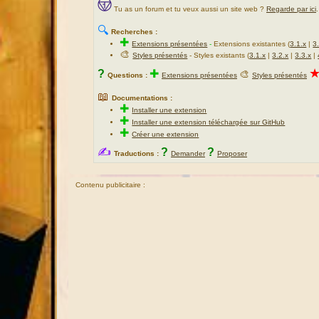
Tu as un forum et tu veux aussi un site web ?
Regarde par ici
.
🔍
Recherches :
✚
Extensions présentées
-
Extensions existantes (
3.1.x
|
3
🎨
Styles présentés
- Styles existants (
3.1.x
|
3.2.x
|
3.3.x
|
?
✚
🎨
Questions :
Extensions présentées
Styles présentés
📖
Documentations :
✚
Installer une extension
✚
Installer une extension téléchargée sur GitHub
✚
Créer une extension
✍
?
?
Traductions :
Demander
Proposer
Contenu publicitaire :