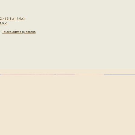
.2.x
|
3.3.x
|
4.0.x
)
4.0.x
)
★
Toutes autres questions