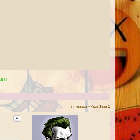
Com
1 message • Page
1
sur
1
Citation