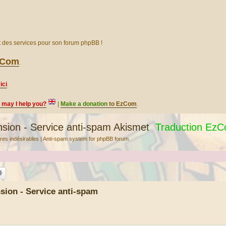
et des services pour son forum phpBB !
EzCom
.
ici
.
, may I help you?
|
Make a donation
to EzCom
.
ion - Service anti-spam Akismet
Traduction Ez
res indésirables | Anti-spam system for phpBB forum.
ion - Service anti-spam