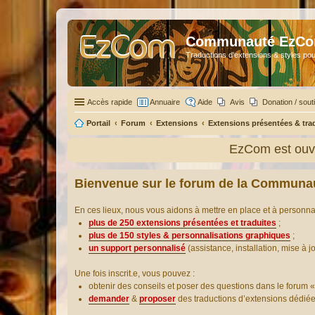
Communauté EzC
Traductions d'extensions & styles pou
Accès rapide
Annuaire
Aide
Avis
Donation / sout
Portail
Forum
Extensions
Extensions présentées & tra
EzCom est ouve
Bienvenue sur le forum de la Communa
En ces lieux, nous vous aidons à mettre en place et à personn
plus de 250 extensions présentées et traduites
;
plus de 150 styles & personnalisations graphiques
;
un support personnalisé
(assistance, installation, mise à j
Une fois inscrit.e, vous pouvez :
obtenir des conseils et poser des questions dans le forum «
demander
&
proposer
des traductions d’extensions dédié