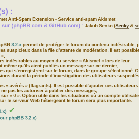
s) :
met Anti-Spam Extension - Service anti-spam Akismet
s) sur (phpBB.com & GitHub.com) :
Jakub Senko (
Senky
&
s
phpBB
3.2.x
permet de protéger le forum du contenu indésirable, 
suspicieux dans la file d’attente de modération. Il est possible
 »,
eurs indésirables au moyen du service « Akismet » lors de leur
t même qu’ils aient publiés un message sur ce dernier,
bles qui s’enregistrent sur le forum, dans le groupe sélectionné. 
sions durant la période d’investigation des utilisateurs suspectés
es « avérés » (flagrants). Il est possible d’ajouter ces utilisateur
 ne pas les autoriser à publier des messages,
sur « 0 ». Option utile dans les situations où un compte utilisate
e sur le serveur Web hébergeant le forum sera plus importante.
✔
.x)
pour phpBB 3.2.x)