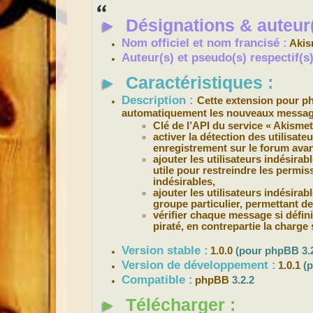
s
s
►
Désignations & auteur(
a
g
e
Nom officiel et nom francisé :
Akis
Auteur(s) et pseudo(s) respectif(
►
Caractéristiques :
Description :
Cette extension pour 
automatiquement les nouveaux messages 
Clé de l’API du service « Akismet
activer la détection des utilisat
enregistrement sur le forum avan
ajouter les utilisateurs indésira
utile pour restreindre les permis
indésirables,
ajouter les utilisateurs indésirabl
groupe particulier, permettant de
vérifier chaque message si défini 
piraté, en contrepartie la charg
Version stable :
1.0.0
(pour phpBB 3.2
Version de développement :
1.0.1
(
Compatible :
phpBB
3.2.2
►
Télécharger :