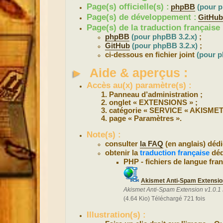
Page(s) officielle(s) :
phpBB
(pour p
Page(s) de développement :
GitHu
Page(s) de la traduction française 
phpBB
(pour phpBB 3.2.x)
;
GitHub
(pour phpBB 3.2.x)
;
ci-dessous en fichier joint
(pour p
►
Aide & aperçus :
Accès au(x) paramètre(s) :
Panneau d’administration ;
onglet « EXTENSIONS » ;
catégorie « SERVICE « AKISMET 
page « Paramètres ».
Note(s) :
consulter
la FAQ
(en anglais) dédi
obtenir la
traduction française
déd
PHP - fichiers de langue fran
Akismet Anti-Spam Extension
Akismet Anti-Spam Extension v1.0.1
(4.64 Kio) Téléchargé 721 fois
Illustration(s) :