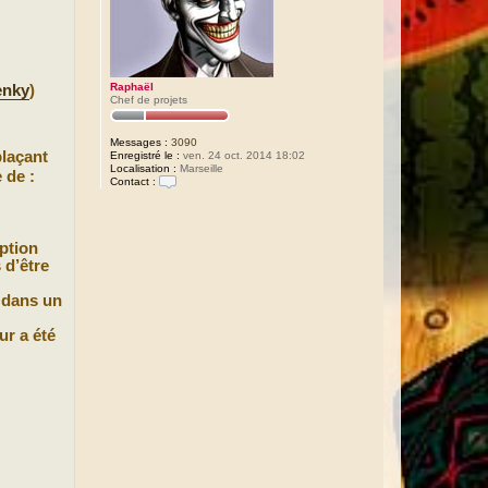
Raphaël
enky
)
Chef de projets
Messages :
3090
plaçant
Enregistré le :
ven. 24 oct. 2014 18:02
Localisation :
Marseille
 de :
Contact :
C
o
n
t
Option
a
c
 d’être
t
e
s dans un
r
R
a
ur a été
p
h
a
ë
l