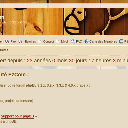
om
r phpBB 3.2.x & 3.3.x
ien
Flux
Histoires
Contact
Miroir
FAQ
Carte des Membres
Rè
duites
rt depuis :
23
années
0
mois
30
jours
17
heures
3
minu
uté EzCom !
aliser votre forum phpBB
3.1.x
,
3.2.x
,
3.3.x
&
4.0.x
grâce à :
our, projet sur mesure).
Support pour phpBB
» ;
es à phpBB.