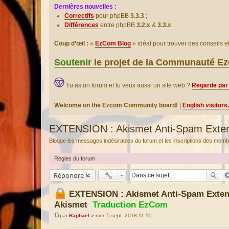
Dernières nouvelles :
Correctifs
pour phpBB
3.3.3
;
Différences
entre phpBB
3.2.x
&
3.3.x
.
Coup d’œil :
«
EzCom Blog
» idéal pour trouver des conseils 
Soutenir
le projet de la Communauté 
Tu as un forum et tu veux aussi un site web ?
Regarde par 
Welcome on the Ezcom Community board!
|
English visitors
EXTENSION : Akismet Anti-Spam Extens
Bloque les messages indésirables du forum et les inscriptions des memb
Règles du forum
Répondre
EXTENSION : Akismet Anti-Spam Extens
Akismet
Traduction EzCom
par
Raphaël
»
mer. 5 sept. 2018 11:15
M
e