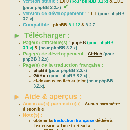
Version stable :
1.0.0
(pour phpBB 3.1.x)
& 1.0.1
✔
(pour phpBB 3.2.x)
Version de développement :
1.0.1
(pour phpBB
3.2.x)
Compatible :
phpBB
3.1.12
&
3.2.7
►
Télécharger :
Page(s) officielle(s) :
phpBB
(pour phpBB
3.1.x)
&
(pour phpBB 3.2.x)
Page(s) de développement :
GitHub
(pour
phpBB 3.2.x)
Page(s) de la traduction française :
phpBB
(pour phpBB 3.2.x)
;
GitHub
(pour phpBB 3.2.x)
;
ci-dessous en fichier joint
(pour phpBB
3.2.x)
.
►
Aide & aperçus :
Accès au(x) paramètre(s) :
Aucun paramètre
disponible
Note(s) :
obtenir la
traduction française
dédiée à
l’extension « Time to Read » :