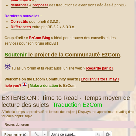
demander
&
proposer
des traductions d’extensions dédiées à phpBB.
Dernières nouvelles :
Correctifs
pour phpBB
3.3.3
;
Différences
entre phpBB
3.2.x
&
3.3.x
.
Coup d’œil :
«
EzCom Blog
» idéal pour trouver des conseils et des
services pour son forum phpBB !
Soutenir
le projet de la Communauté EzCom
.
Tu as un forum et tu veux aussi un site web ?
Regarde par ici
.
Welcome on the Ezcom Community board!
|
English visitors, may I
help you?
|
Make a donation
to EzCom
.
EXTENSION : Time to Read - Temps moyen de
lecture des sujets
Traduction EzCom
Affiche le temps approximatif de lecture des sujets | Displays the approximate reading time
for each phpBB topic.
Règles du forum
Répondre