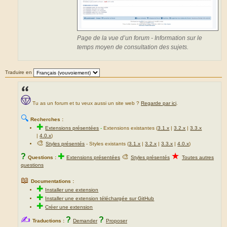
Page de la vue d’un forum - Information sur le
temps moyen de consultation des sujets.
Traduire en
Tu as un forum et tu veux aussi un site web ?
Regarde par ici
.
🔍
Recherches :
✚
Extensions présentées
-
Extensions existantes (
3.1.x
|
3.2.x
|
3.3.x
|
4.0.x
)
🎨
Styles présentés
- Styles existants (
3.1.x
|
3.2.x
|
3.3.x
|
4.0.x
)
★
?
✚
🎨
Questions :
Extensions présentées
Styles présentés
Toutes autres
questions
📖
Documentations :
✚
Installer une extension
✚
Installer une extension téléchargée sur GitHub
✚
Créer une extension
✍
?
?
Traductions :
Demander
Proposer