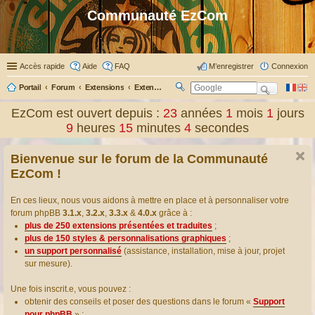
Communauté EzCom
Accès rapide
Aide
FAQ
M’enregistrer
Connexion
Portail
Forum
Extensions
Extensions présentées & traduites
R
ec
EzCom est ouvert depuis :
23
années
1
mois
1
jours
her
9
heures
15
minutes
4
secondes
ch
er
Bienvenue sur le forum de la Communauté
EzCom !
En ces lieux, nous vous aidons à mettre en place et à personnaliser votre
forum phpBB
3.1.x
,
3.2.x
,
3.3.x
&
4.0.x
grâce à :
plus de 250 extensions présentées et traduites
;
plus de 150 styles & personnalisations graphiques
;
un support personnalisé
(assistance, installation, mise à jour, projet
sur mesure).
Une fois inscrit.e, vous pouvez :
obtenir des conseils et poser des questions dans le forum «
Support
pour phpBB
» ;