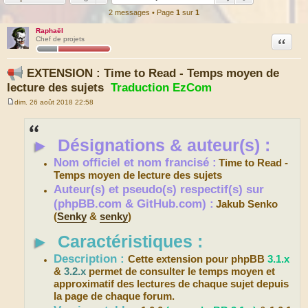
2 messages • Page
1
sur
1
Raphaël
Citation
Chef de projets
EXTENSION : Time to Read - Temps moyen de
lecture des sujets
Traduction EzCom
dim. 26 août 2018 22:58
M
e
s
s
►
Désignations & auteur(s) :
a
g
e
Nom officiel et nom francisé :
Time to Read -
Temps moyen de lecture des sujets
Auteur(s) et pseudo(s) respectif(s) sur
(phpBB.com & GitHub.com) :
Jakub Senko
(
Senky
&
senky
)
►
Caractéristiques :
Description :
Cette extension pour phpBB
3.1.x
&
3.2.x
permet de consulter le temps moyen et
approximatif des lectures de chaque sujet depuis
la page de chaque forum.