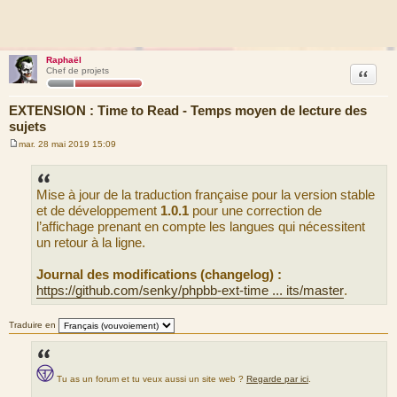
Raphaël
Citation
Chef de projets
EXTENSION : Time to Read - Temps moyen de lecture des
sujets
mar. 28 mai 2019 15:09
M
e
s
s
Mise à jour de la traduction française pour la version stable
a
g
et de développement
1.0.1
pour une correction de
e
l’affichage prenant en compte les langues qui nécessitent
un retour à la ligne.
Journal des modifications (changelog) :
https://github.com/senky/phpbb-ext-time ... its/master
.
Traduire en
Tu as un forum et tu veux aussi un site web ?
Regarde par ici
.