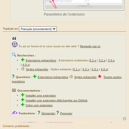
Paramètres de l’extension.
Traduire en
Tu as un forum et tu veux aussi un site web ?
Regarde par ici
.
🔍
Recherches :
✚
Extensions présentées
-
Extensions existantes (
3.1.x
|
3.2.x
|
3.3.x
|
4.0.x
)
🎨
Styles présentés
- Styles existants (
3.1.x
|
3.2.x
|
3.3.x
|
4.0.x
)
★
?
✚
🎨
Questions :
Extensions présentées
Styles présentés
Toutes autres
questions
📖
Documentations :
✚
Installer une extension
✚
Installer une extension téléchargée sur GitHub
✚
Créer une extension
✍
?
?
Traductions :
Demander
Proposer
Contenu publicitaire :