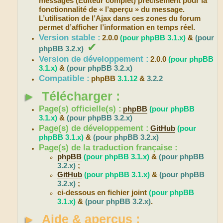
messages (Éditeur complet) précisément pour la
fonctionnalité de « l’aperçu » du message.
L’utilisation de l’Ajax dans ces zones du forum
permet d’afficher l’information en temps réel.
Version stable :
2.0.0
(pour phpBB 3.1.x)
&
(pour
✔
phpBB 3.2.x)
Version de développement :
2.0.0
(pour phpBB
3.1.x)
&
(pour phpBB 3.2.x)
Compatible :
phpBB
3.1.12
&
3.2.2
►
Télécharger :
Page(s) officielle(s) :
phpBB
(pour phpBB
3.1.x)
&
(pour phpBB 3.2.x)
Page(s) de développement :
GitHub
(pour
phpBB 3.1.x)
&
(pour phpBB 3.2.x)
Page(s) de la traduction française :
phpBB
(pour phpBB 3.1.x)
&
(pour phpBB
3.2.x)
;
GitHub
(pour phpBB 3.1.x)
&
(pour phpBB
3.2.x)
;
ci-dessous en fichier joint
(pour phpBB
3.1.x)
&
(pour phpBB 3.2.x)
.
►
Aide & aperçus :