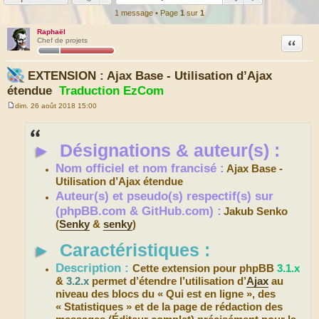
1 message • Page
1
sur
1
Raphaël
Citation
Chef de projets
EXTENSION : Ajax Base - Utilisation d’Ajax
étendue
Traduction EzCom
dim. 26 août 2018 15:00
M
e
s
s
►
Désignations & auteur(s) :
a
g
e
Nom officiel et nom francisé :
Ajax Base -
Utilisation d’Ajax étendue
Auteur(s) et pseudo(s) respectif(s) sur
(phpBB.com & GitHub.com) :
Jakub Senko
(
Senky
&
senky
)
►
Caractéristiques :
Description :
Cette extension pour phpBB
3.1.x
&
3.2.x
permet d’étendre l’utilisation d’
Ajax
au
niveau des blocs du « Qui est en ligne », des
« Statistiques » et de la page de rédaction des