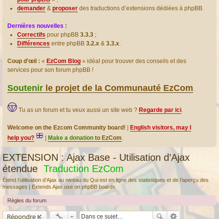
demander
&
proposer
des traductions d’extensions dédiées à phpBB.
Dernières nouvelles :
Correctifs
pour phpBB
3.3.3
;
Différences
entre phpBB
3.2.x
&
3.3.x
.
Coup d’œil :
«
EzCom Blog
» idéal pour trouver des conseils et des
services pour son forum phpBB !
Soutenir
le projet de la Communauté EzCom
.
Tu as un forum et tu veux aussi un site web ?
Regarde par ici
.
Welcome on the Ezcom Community board!
|
English visitors, may I
help you?
|
Make a donation
to EzCom
.
EXTENSION : Ajax Base - Utilisation d’Ajax
étendue
Traduction EzCom
Étend l’utilisation d’Ajax au niveau du Qui est en ligne des statistiques et de l’aperçu des
messages | Extends Ajax use on phpBB boards.
Règles du forum
Répondre