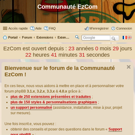
Communauté EzCom
Accès rapide
Aide
FAQ
M’enregistrer
Connexion
Portail
Forum
Extensions
Extensions présentées & traduites
R
ec
EzCom est ouvert depuis :
23
années
0
mois
29
jours
her
22
heures
41
minutes
32
secondes
ch
er
Bienvenue sur le forum de la Communauté
EzCom !
En ces lieux, nous vous aidons à mettre en place et à personnaliser votre
forum phpBB
3.1.x
,
3.2.x
,
3.3.x
&
4.0.x
grâce à :
plus de 250 extensions présentées et traduites
;
plus de 150 styles & personnalisations graphiques
;
un support personnalisé
(assistance, installation, mise à jour, projet
sur mesure).
Une fois inscrit.e, vous pouvez :
obtenir des conseils et poser des questions dans le forum «
Support
pour phpBB
» ;