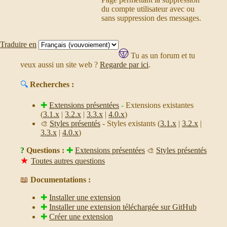
du compte utilisateur avec ou
sans suppression des messages.
Traduire en
Tu as un forum et tu
veux aussi un site web ?
Regarde par ici
.
🔍
Recherches :
✚
Extensions présentées
-
Extensions existantes
(
3.1.x
|
3.2.x
|
3.3.x
|
4.0.x
)
Styles présentés
- Styles existants (
3.1.x
|
3.2.x
|
🎨
3.3.x
|
4.0.x
)
?
Questions :
✚
Extensions présentées
Styles présentés
🎨
★
Toutes autres questions
📖
Documentations :
✚
Installer une extension
✚
Installer une extension téléchargée sur GitHub
✚
Créer une extension