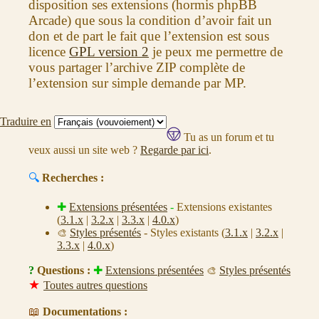
disposition ses extensions (hormis phpBB
Arcade) que sous la condition d’avoir fait un
don et de part le fait que l’extension est sous
licence
GPL version 2
je peux me permettre de
vous partager l’archive ZIP complète de
l’extension sur simple demande par MP.
Traduire en
Tu as un forum et tu
veux aussi un site web ?
Regarde par ici
.
🔍
Recherches :
✚
Extensions présentées
-
Extensions existantes
(
3.1.x
|
3.2.x
|
3.3.x
|
4.0.x
)
Styles présentés
- Styles existants (
3.1.x
|
3.2.x
|
🎨
3.3.x
|
4.0.x
)
?
Questions :
✚
Extensions présentées
Styles présentés
🎨
★
Toutes autres questions
📖
Documentations :