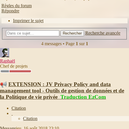
Règles du forum
Répondre
Imprimer le sujet
Recherche avancée
Rechercher
4 messages • Page
1
sur
1
Raphaël
Chef de projets
EXTENSION : JV Privacy Policy and data
management tool - Outils de gestion de données et de
la Politique de vie privée
Traduction EzCom
Citation
Citation
Message
jeu. 16 août 2018 23:10