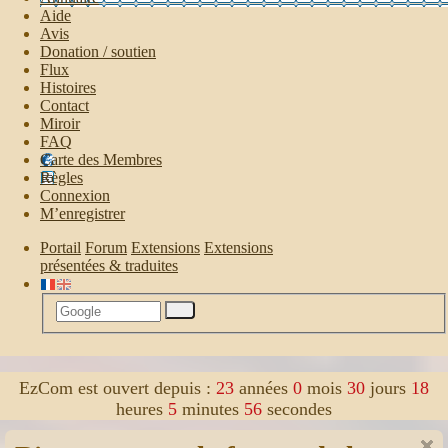
Aide
Avis
Donation / soutien
Flux
Histoires
Contact
Miroir
FAQ
Carte des Membres
Règles
Connexion
M’enregistrer
Portail
Forum
Extensions
Extensions
présentées & traduites
Rechercher
EzCom est ouvert depuis :
23
années
0
mois
30
jours
18
heures
5
minutes
58
secondes