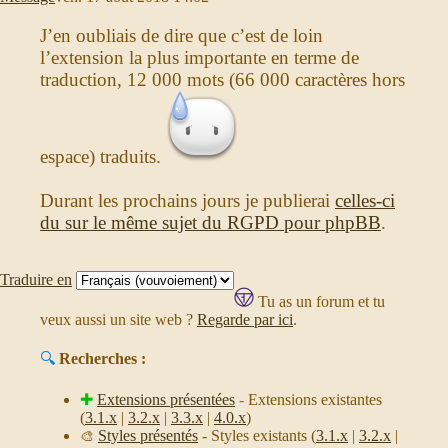
J’en oubliais de dire que c’est de loin
l’extension la plus importante en terme de
traduction, 12 000 mots (66 000 caractères hors
espace) traduits.
Durant les prochains jours je publierai
celles-ci
du sur le même sujet du RGPD pour phpBB
.
Traduire en
Tu as un forum et tu
veux aussi un site web ?
Regarde par ici
.
🔍
Recherches :
✚
Extensions présentées
-
Extensions existantes
(
3.1.x
|
3.2.x
|
3.3.x
|
4.0.x
)
Styles présentés
- Styles existants (
3.1.x
|
3.2.x
|
🎨