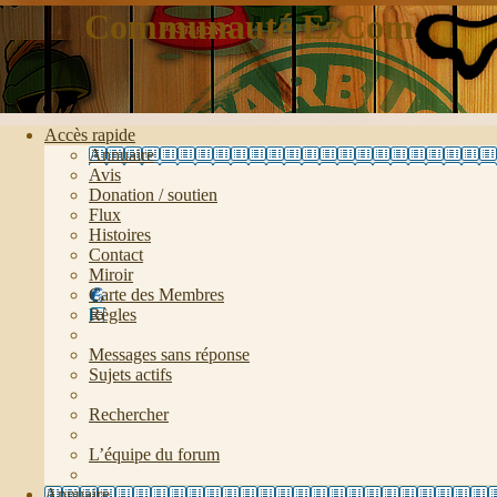
Communauté EzCom
Accès rapide
Annuaire
Avis
Donation / soutien
Flux
Histoires
Contact
Miroir
Carte des Membres
Règles
Messages sans réponse
Sujets actifs
Rechercher
L’équipe du forum
Annuaire