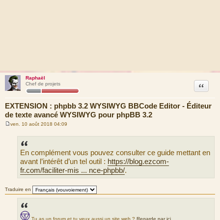
Raphaël
Citation
Chef de projets
EXTENSION : phpbb 3.2 WYSIWYG BBCode Editor - Éditeur
de texte avancé WYSIWYG pour phpBB 3.2
ven. 10 août 2018 04:09
M
e
s
s
En complément vous pouvez consulter ce guide mettant en
a
g
avant l’intérêt d’un tel outil :
https://blog.ezcom-
e
fr.com/faciliter-mis ... nce-phpbb/
.
Traduire en
Tu as un forum et tu veux aussi un site web ?
Regarde par ici
.