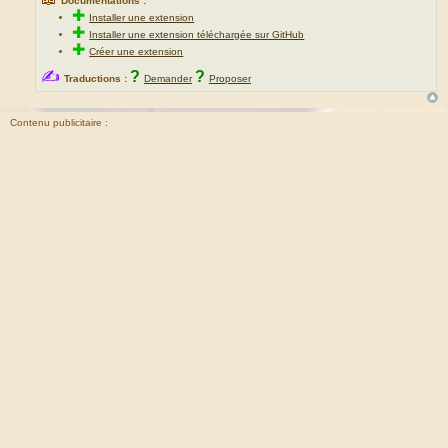
Documentations :
✚
Installer une extension
✚
Installer une extension téléchargée sur GitHub
✚
Créer une extension
✍
?
?
Traductions :
Demander
Proposer
Contenu publicitaire :