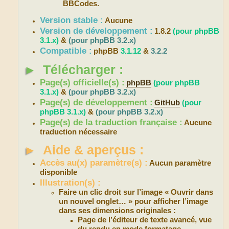
BBCodes.
Version stable :
Aucune
Version de développement :
1.8.2
(pour phpBB
3.1.x)
&
(pour phpBB 3.2.x)
Compatible :
phpBB
3.1.12
&
3.2.2
►
Télécharger :
Page(s) officielle(s) :
phpBB
(pour phpBB
3.1.x)
&
(pour phpBB 3.2.x)
Page(s) de développement :
GitHub
(pour
phpBB 3.1.x)
&
(pour phpBB 3.2.x)
Page(s) de la traduction française :
Aucune
traduction nécessaire
►
Aide & aperçus :
Accès au(x) paramètre(s) :
Aucun paramètre
disponible
Illustration(s) :
Faire un clic droit sur l’image « Ouvrir dans
un nouvel onglet… » pour afficher l’image
dans ses dimensions originales :
Page de l’éditeur de texte avancé, vue