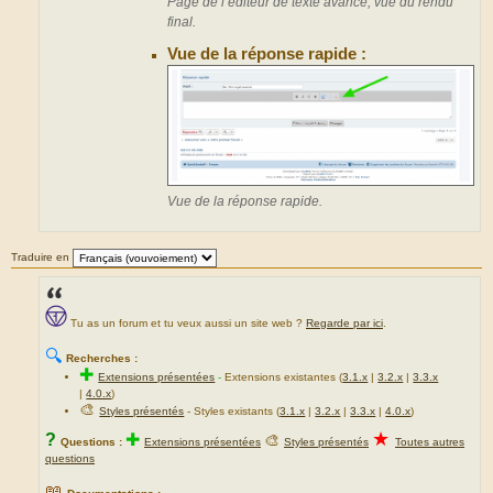
Page de l’éditeur de texte avancé, vue du rendu
final.
Vue de la réponse rapide :
Vue de la réponse rapide.
Traduire en
Tu as un forum et tu veux aussi un site web ?
Regarde par ici
.
🔍
Recherches :
✚
Extensions présentées
-
Extensions existantes (
3.1.x
|
3.2.x
|
3.3.x
|
4.0.x
)
🎨
Styles présentés
- Styles existants (
3.1.x
|
3.2.x
|
3.3.x
|
4.0.x
)
★
?
✚
🎨
Questions :
Extensions présentées
Styles présentés
Toutes autres
questions
📖