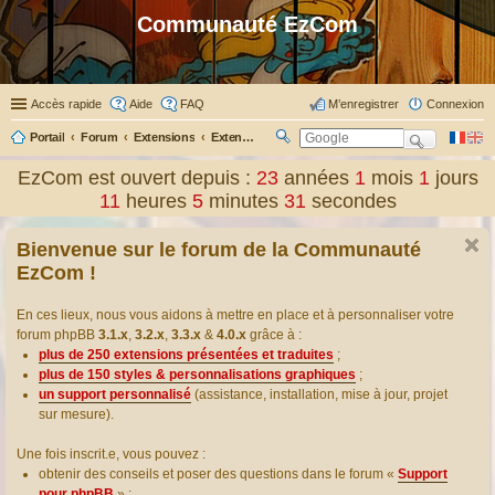
Communauté EzCom
Accès rapide
Aide
FAQ
M’enregistrer
Connexion
Portail
Forum
Extensions
Extensions présentées & traduites
R
ec
EzCom est ouvert depuis :
23
années
1
mois
1
jours
her
11
heures
5
minutes
31
secondes
ch
er
Bienvenue sur le forum de la Communauté
EzCom !
En ces lieux, nous vous aidons à mettre en place et à personnaliser votre
forum phpBB
3.1.x
,
3.2.x
,
3.3.x
&
4.0.x
grâce à :
plus de 250 extensions présentées et traduites
;
plus de 150 styles & personnalisations graphiques
;
un support personnalisé
(assistance, installation, mise à jour, projet
sur mesure).
Une fois inscrit.e, vous pouvez :
obtenir des conseils et poser des questions dans le forum «
Support
pour phpBB
» ;