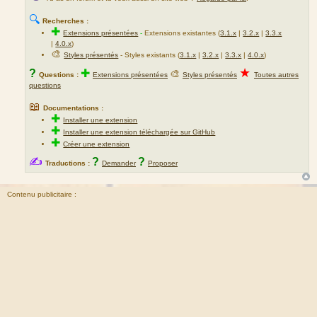
🔍
Recherches :
✚
Extensions présentées
-
Extensions existantes (
3.1.x
|
3.2.x
|
3.3.x
|
4.0.x
)
🎨
Styles présentés
- Styles existants (
3.1.x
|
3.2.x
|
3.3.x
|
4.0.x
)
★
?
✚
🎨
Questions :
Extensions présentées
Styles présentés
Toutes autres
questions
📖
Documentations :
✚
Installer une extension
✚
Installer une extension téléchargée sur GitHub
✚
Créer une extension
✍
?
?
Traductions :
Demander
Proposer
Contenu publicitaire :