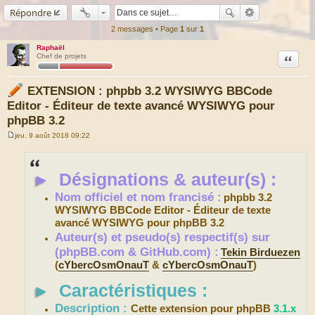
Répondre
2 messages • Page
1
sur
1
Raphaël
Citation
Chef de projets
EXTENSION : phpbb 3.2 WYSIWYG BBCode
Editor - Éditeur de texte avancé WYSIWYG pour
phpBB 3.2
jeu. 9 août 2018 09:22
M
e
s
s
►
Désignations & auteur(s) :
a
g
e
Nom officiel et nom francisé :
phpbb 3.2
WYSIWYG BBCode Editor - Éditeur de texte
avancé WYSIWYG pour phpBB 3.2
Auteur(s) et pseudo(s) respectif(s) sur
(phpBB.com & GitHub.com) :
Tekin Birduezen
(
cYbercOsmOnauT
&
cYbercOsmOnauT
)
►
Caractéristiques :
Description :
Cette extension pour phpBB
3.1.x