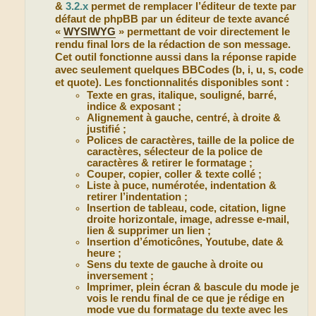
&
3.2.x
permet de remplacer l’éditeur de texte par
défaut de phpBB par un éditeur de texte avancé
«
WYSIWYG
» permettant de voir directement le
rendu final lors de la rédaction de son message.
Cet outil fonctionne aussi dans la réponse rapide
avec seulement quelques BBCodes (b, i, u, s, code
et quote). Les fonctionnalités disponibles sont :
Texte en gras, italique, souligné, barré,
indice & exposant ;
Alignement à gauche, centré, à droite &
justifié ;
Polices de caractères, taille de la police de
caractères, sélecteur de la police de
caractères & retirer le formatage ;
Couper, copier, coller & texte collé ;
Liste à puce, numérotée, indentation &
retirer l’indentation ;
Insertion de tableau, code, citation, ligne
droite horizontale, image, adresse e-mail,
lien & supprimer un lien ;
Insertion d’émoticônes, Youtube, date &
heure ;
Sens du texte de gauche à droite ou
inversement ;
Imprimer, plein écran & bascule du mode je
vois le rendu final de ce que je rédige en
mode vue du formatage du texte avec les