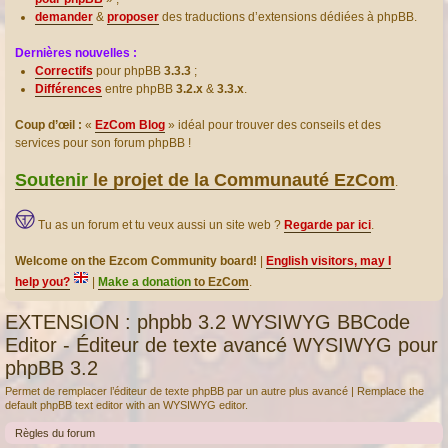
demander
&
proposer
des traductions d’extensions dédiées à phpBB.
Dernières nouvelles :
Correctifs
pour phpBB
3.3.3
;
Différences
entre phpBB
3.2.x
&
3.3.x
.
Coup d’œil :
«
EzCom Blog
» idéal pour trouver des conseils et des
services pour son forum phpBB !
Soutenir
le projet de la Communauté EzCom
.
Tu as un forum et tu veux aussi un site web ?
Regarde par ici
.
Welcome on the Ezcom Community board!
|
English visitors, may I
help you?
|
Make a donation
to EzCom
.
EXTENSION : phpbb 3.2 WYSIWYG BBCode
Editor - Éditeur de texte avancé WYSIWYG pour
phpBB 3.2
Permet de remplacer l’éditeur de texte phpBB par un autre plus avancé | Remplace the
default phpBB text editor with an WYSIWYG editor.
Règles du forum