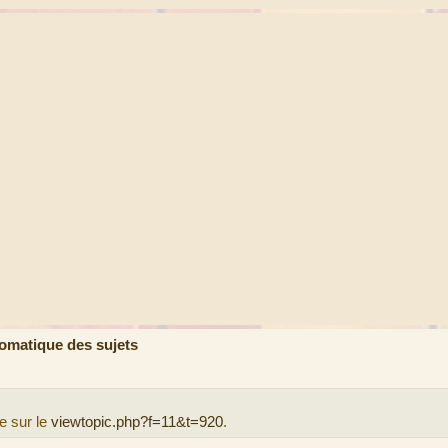
omatique des sujets
e sur le
viewtopic.php?f=11&t=920
.