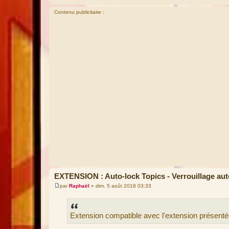
Contenu publicitaire :
EXTENSION : Auto-lock Topics - Verrouillage aut
par
Raphaël
»
dim. 5 août 2018 03:33
M
e
s
s
Extension compatible avec l'extension présenté
a
g
e