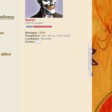
onOrmuz
Raphaël
Chef de projets
lon
Messages :
3090
Enregistré le :
ven. 24 oct. 2014 18:02
Localisation :
Marseille
Contact :
C
o
n
 défini
t
a
c
t
e
r
R
a
p
h
a
ë
l