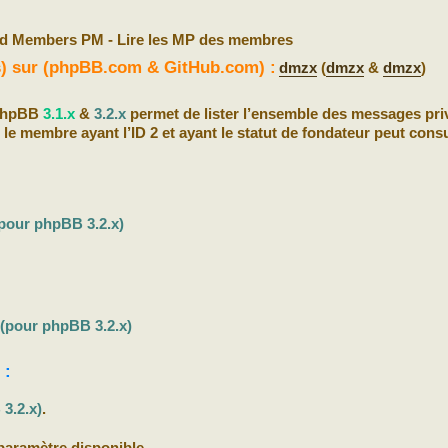
d Members PM - Lire les MP des membres
(s) sur (phpBB.com & GitHub.com) :
dmzx
(
dmzx
&
dmzx
)
 phpBB
3.1.x
&
3.2.x
permet de lister l’ensemble des messages pri
 le membre ayant l’ID 2 et ayant le statut de fondateur peut consu
pour phpBB 3.2.x)
(pour phpBB 3.2.x)
 :
3.2.x)
.