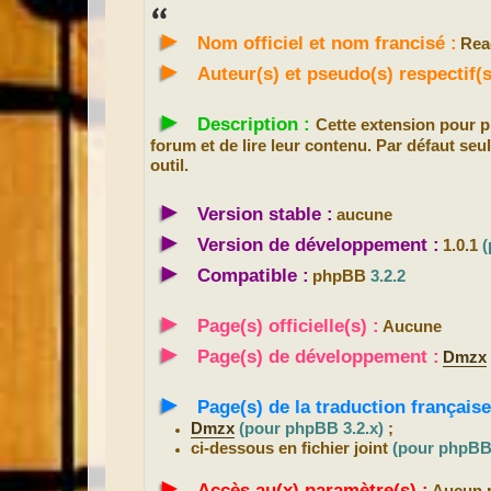
s
s
►
a
Nom officiel et nom francisé :
Rea
g
e
►
Auteur(s) et pseudo(s) respectif
►
Description :
Cette extension pour
forum et de lire leur contenu. Par défaut seul
outil.
►
Version stable :
aucune
►
Version de développement :
1.0.1
(
►
Compatible :
phpBB
3.2.2
►
Page(s) officielle(s) :
Aucune
►
Page(s) de développement :
Dmzx
►
Page(s) de la traduction française
Dmzx
(pour phpBB 3.2.x)
;
ci-dessous en fichier joint
(pour phpBB 
►
Accès au(x) paramètre(s) :