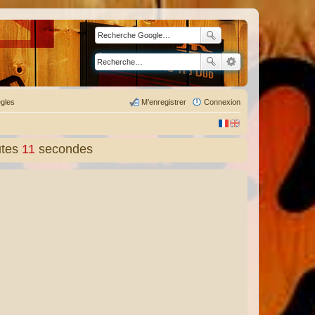
gles
M’enregistrer
Connexion
tes
12
secondes