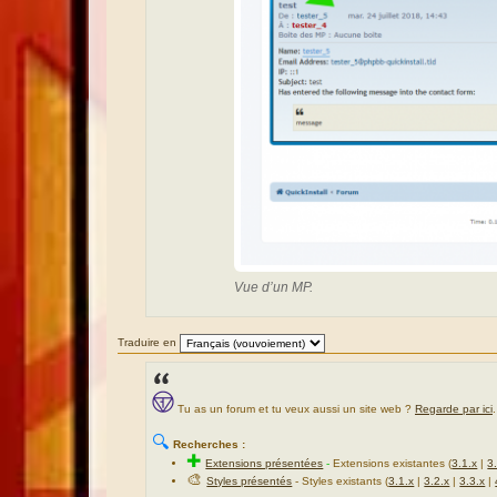
Vue d’un MP.
Traduire en
Tu as un forum et tu veux aussi un site web ?
Regarde par ici
.
🔍
Recherches :
✚
Extensions présentées
-
Extensions existantes (
3.1.x
|
3
🎨
Styles présentés
- Styles existants (
3.1.x
|
3.2.x
|
3.3.x
|