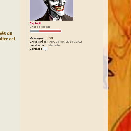
Raphaël
Chef de projets
vés du
Messages :
3090
lter cet
Enregistré le :
ven. 24 oct. 2014 18:02
Localisation :
Marseille
Contact :
C
o
n
t
a
c
t
e
r
R
a
p
h
a
ë
l