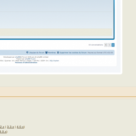
.2.x
|
3.3.x
|
4.0.x
)
4.0.x
)