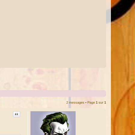
2 messages • Page
1
sur
1
Citation