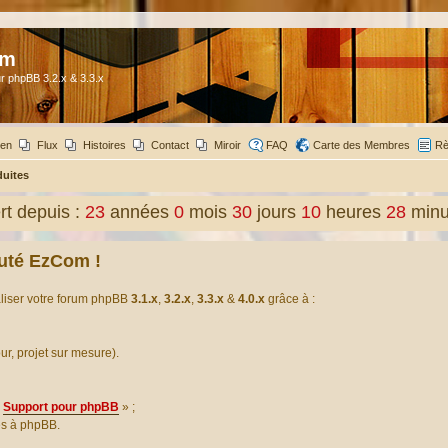
om
r phpBB 3.2.x & 3.3.x
ien
Flux
Histoires
Contact
Miroir
FAQ
Carte des Membres
Rè
duites
t depuis :
23
années
0
mois
30
jours
10
heures
28
minu
uté EzCom !
aliser votre forum phpBB
3.1.x
,
3.2.x
,
3.3.x
&
4.0.x
grâce à :
our, projet sur mesure).
Support pour phpBB
» ;
es à phpBB.