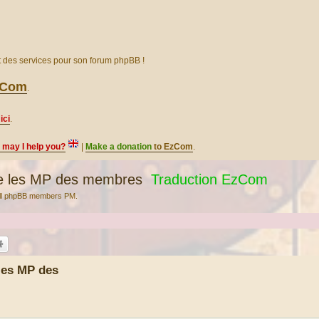
et des services pour son forum phpBB !
EzCom
.
ici
.
, may I help you?
|
Make a donation
to EzCom
.
e les MP des membres
Traduction EzCom
 all phpBB members PM.
les MP des