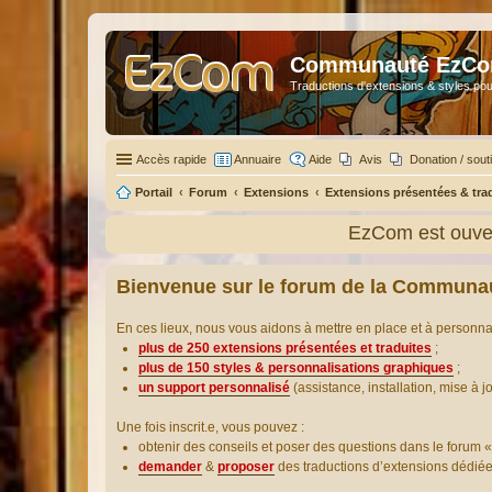
Communauté EzC
Traductions d'extensions & styles pou
Accès rapide
Annuaire
Aide
Avis
Donation / sout
Portail
Forum
Extensions
Extensions présentées & tra
EzCom est ouver
Bienvenue sur le forum de la Communa
En ces lieux, nous vous aidons à mettre en place et à personn
plus de 250 extensions présentées et traduites
;
plus de 150 styles & personnalisations graphiques
;
un support personnalisé
(assistance, installation, mise à j
Une fois inscrit.e, vous pouvez :
obtenir des conseils et poser des questions dans le forum «
demander
&
proposer
des traductions d’extensions dédié