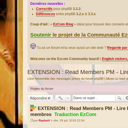
Dernières nouvelles :
Correctifs
pour phpBB
3.3.3
;
Différences
entre phpBB
3.2.x
&
3.3.x
.
Coup d’œil :
«
EzCom Blog
» idéal pour trouver des conseils 
Soutenir
le projet de la Communauté 
Tu as un forum et tu veux aussi un site web ?
Regarde par 
Welcome on the Ezcom Community board!
|
English visitors
EXTENSION : Read Members PM - Lir
Liste l’ensemble des messages privés du forum phpBB | Allows to read
Règles du forum
Répondre
EXTENSION : Read Members PM - Lire 
membres
Traduction EzCom
par
Raphaël
»
dim. 29 juil. 2018 22:04
M
e