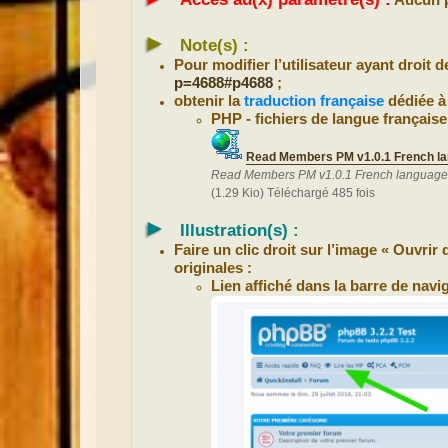
Aucun p
►
Note(s) :
Pour modifier l’utilisateur ayant droit 
p=4688#p4688
;
obtenir la
traduction française
dédiée à
PHP - fichiers de langue française
Read Members PM v1.0.1 French la
Read Members PM v1.0.1 French language
(1.29 Kio) Téléchargé 485 fois
►
Illustration(s) :
Faire un clic droit sur l’image « Ouvri
originales :
Lien affiché dans la barre de navig