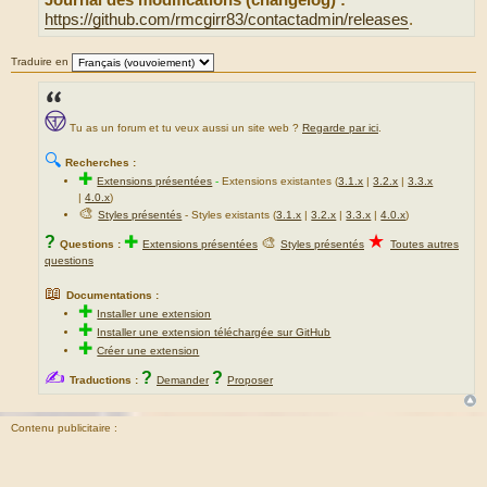
Journal des modifications (changelog) :
https://github.com/rmcgirr83/contactadmin/releases
.
Traduire en
Tu as un forum et tu veux aussi un site web ?
Regarde par ici
.
🔍
Recherches :
✚
Extensions présentées
-
Extensions existantes (
3.1.x
|
3.2.x
|
3.3.x
|
4.0.x
)
🎨
Styles présentés
- Styles existants (
3.1.x
|
3.2.x
|
3.3.x
|
4.0.x
)
★
?
✚
🎨
Questions :
Extensions présentées
Styles présentés
Toutes autres
questions
📖
Documentations :
✚
Installer une extension
✚
Installer une extension téléchargée sur GitHub
✚
Créer une extension
✍
?
?
Traductions :
Demander
Proposer
Contenu publicitaire :