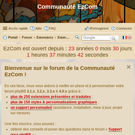
Communauté EzCom
Accès rapide
Aide
FAQ
M’enregistrer
Connexion
Portail
Forum
Extensions
Extensions présentées & traduites
R
ec
EzCom est ouvert depuis :
23
années
0
mois
30
jours
her
1
heures
37
minutes
43
secondes
ch
er
Bienvenue sur le forum de la Communauté
EzCom !
En ces lieux, nous vous aidons à mettre en place et à personnaliser votre
forum phpBB
3.1.x
,
3.2.x
,
3.3.x
&
4.0.x
grâce à :
plus de 250 extensions présentées et traduites
;
plus de 150 styles & personnalisations graphiques
;
un support personnalisé
(assistance, installation, mise à jour, projet
sur mesure).
Une fois inscrit.e, vous pouvez :
obtenir des conseils et poser des questions dans le forum «
Support
pour phpBB
» ;