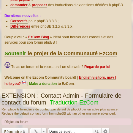
demander
&
proposer
des traductions d’extensions dédiées à phpBB.
Dernières nouvelles :
Correctifs
pour phpBB
3.3.3
;
Différences
entre phpBB
3.2.x
&
3.3.x
.
Coup d’œil :
«
EzCom Blog
» idéal pour trouver des conseils et des
services pour son forum phpBB !
Soutenir
le projet de la Communauté EzCom
.
Tu as un forum et tu veux aussi un site web ?
Regarde par ici
.
Welcome on the Ezcom Community board!
|
English visitors, may I
help you?
|
Make a donation
to EzCom
.
EXTENSION : Contact Admin - Formulaire de
contact du forum
Traduction EzCom
Remplace le formulaire de contact par défaut de phpBB par un autre plus avancé |
Replace the default contact form from phpBB with an other one more advanced.
Règles du forum
Répondre