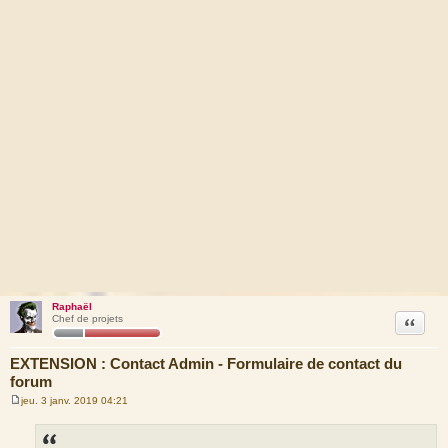
Raphaël
Citation
Chef de projets
EXTENSION : Contact Admin - Formulaire de contact du
forum
jeu. 3 janv. 2019 04:21
M
e
s
s