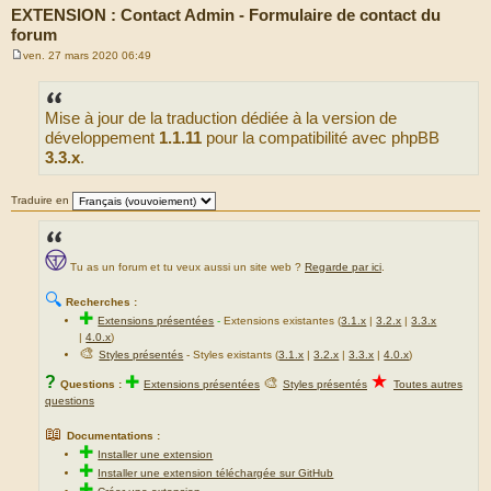
EXTENSION : Contact Admin - Formulaire de contact du
forum
ven. 27 mars 2020 06:49
M
e
s
s
Mise à jour de la traduction dédiée à la version de
a
g
développement
1.1.11
pour la compatibilité avec phpBB
e
3.3.x
.
Traduire en
Tu as un forum et tu veux aussi un site web ?
Regarde par ici
.
🔍
Recherches :
✚
Extensions présentées
-
Extensions existantes (
3.1.x
|
3.2.x
|
3.3.x
|
4.0.x
)
🎨
Styles présentés
- Styles existants (
3.1.x
|
3.2.x
|
3.3.x
|
4.0.x
)
★
?
✚
🎨
Questions :
Extensions présentées
Styles présentés
Toutes autres
questions
📖
Documentations :
✚
Installer une extension
✚
Installer une extension téléchargée sur GitHub
✚