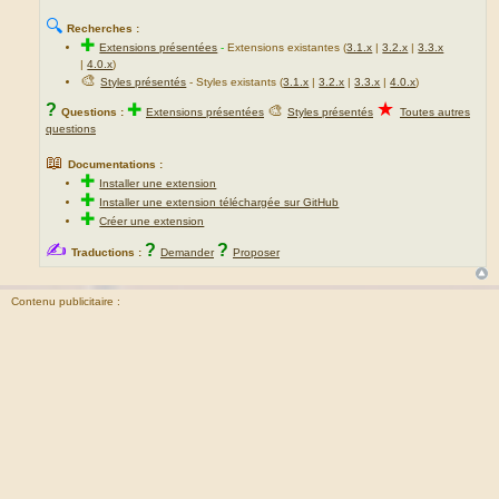
🔍
Recherches :
✚
Extensions présentées
-
Extensions existantes (
3.1.x
|
3.2.x
|
3.3.x
|
4.0.x
)
🎨
Styles présentés
- Styles existants (
3.1.x
|
3.2.x
|
3.3.x
|
4.0.x
)
★
?
✚
🎨
Questions :
Extensions présentées
Styles présentés
Toutes autres
questions
📖
Documentations :
✚
Installer une extension
✚
Installer une extension téléchargée sur GitHub
✚
Créer une extension
✍
?
?
Traductions :
Demander
Proposer
Contenu publicitaire :