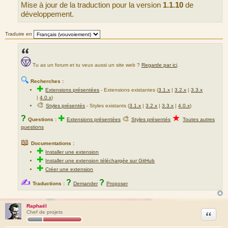
Mise à jour de la traduction pour la version
1.1.10
de
a
g
développement.
e
Traduire en
Tu as un forum et tu veux aussi un site web ?
Regarde par ici
.
🔍
Recherches :
✚
Extensions présentées
-
Extensions existantes (
3.1.x
|
3.2.x
|
3.3.x
|
4.0.x
)
🎨
Styles présentés
- Styles existants (
3.1.x
|
3.2.x
|
3.3.x
|
4.0.x
)
★
?
✚
🎨
Questions :
Extensions présentées
Styles présentés
Toutes autres
questions
📖
Documentations :
✚
Installer une extension
✚
Installer une extension téléchargée sur GitHub
✚
Créer une extension
✍
?
?
Traductions :
Demander
Proposer
Raphaël
Citation
Chef de projets