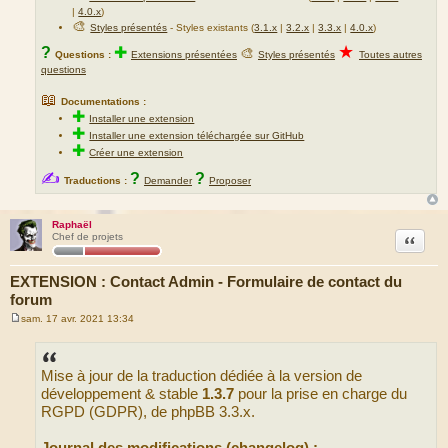
|
4.0.x
)
🎨
Styles présentés
- Styles existants (
3.1.x
|
3.2.x
|
3.3.x
|
4.0.x
)
★
?
✚
🎨
Questions :
Extensions présentées
Styles présentés
Toutes autres
questions
📖
Documentations :
✚
Installer une extension
✚
Installer une extension téléchargée sur GitHub
✚
Créer une extension
✍
?
?
Traductions :
Demander
Proposer
Raphaël
Citation
Chef de projets
EXTENSION : Contact Admin - Formulaire de contact du
forum
sam. 17 avr. 2021 13:34
M
e
s
s
Mise à jour de la traduction dédiée à la version de
a
g
développement & stable
1.3.7
pour la prise en charge du
e
RGPD (GDPR), de phpBB 3.3.x.