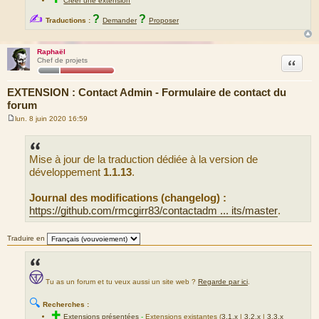
Créer une extension
✍
?
?
Traductions :
Demander
Proposer
Raphaël
Citation
Chef de projets
EXTENSION : Contact Admin - Formulaire de contact du
forum
lun. 8 juin 2020 16:59
M
e
s
s
Mise à jour de la traduction dédiée à la version de
a
g
développement
1.1.13
.
e
Journal des modifications (changelog) :
https://github.com/rmcgirr83/contactadm ... its/master
.
Traduire en
Tu as un forum et tu veux aussi un site web ?
Regarde par ici
.
🔍
Recherches :
✚
Extensions présentées
-
Extensions existantes (
3.1.x
|
3.2.x
|
3.3.x