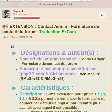
5 messages • Page
1
sur
1
Raphaël
Citation
Chef de projets
EXTENSION : Contact Admin - Formulaire de
contact du forum
Traduction EzCom
mer. 25 juil. 2018 15:24
M
e
s
s
►
Désignations & auteur(s) :
a
g
e
Nom officiel et nom francisé :
Contact Admin
- Formulaire de contact du forum
Auteur(s) et pseudo(s) respectif(s) sur
(phpBB.com & GitHub.com) :
Rich McGirr
(
RMcGirr83
&
RMcGirr83
)
►
Caractéristiques :
Description :
Cette extension pour phpBB
3.1.x
,
3.2.x
&
3.3.x
permet de remplacer le formulaire de
contact par défaut de phpBB par un autre plus
avancé avec lequel il est possible :