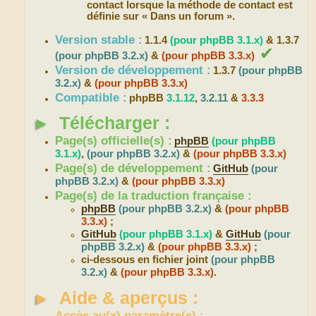
contact lorsque la méthode de contact est
définie sur « Dans un forum ».
Version stable :
1.1.4
(pour phpBB 3.1.x)
& 1.3.7
✔
(pour phpBB 3.2.x)
&
(pour phpBB 3.3.x)
Version de développement :
1.3.7
(pour phpBB
3.2.x)
&
(pour phpBB 3.3.x)
Compatible :
phpBB
3.1.12
,
3.2.11
&
3.3.3
►
Télécharger :
Page(s) officielle(s) :
phpBB
(pour phpBB
3.1.x)
,
(pour phpBB 3.2.x)
&
(pour phpBB 3.3.x)
Page(s) de développement :
GitHub
(pour
phpBB 3.2.x)
&
(pour phpBB 3.3.x)
Page(s) de la traduction française :
phpBB
(pour phpBB 3.2.x)
&
(pour phpBB
3.3.x)
;
GitHub
(pour phpBB 3.1.x)
&
GitHub
(pour
phpBB 3.2.x)
&
(pour phpBB 3.3.x)
;
ci-dessous en fichier joint
(pour phpBB
3.2.x)
&
(pour phpBB 3.3.x)
.
►
Aide & aperçus :
Accès au(x) paramètre(s) :