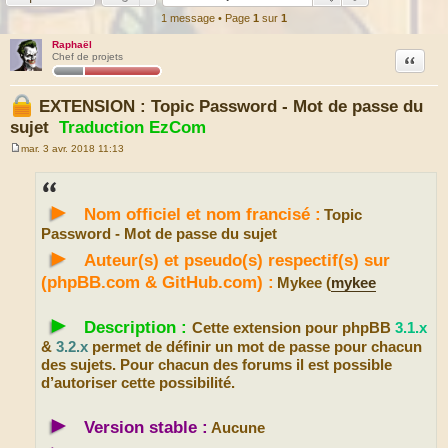
1 message • Page
1
sur
1
Raphaël
Citation
Chef de projets
EXTENSION : Topic Password - Mot de passe du
sujet
Traduction EzCom
mar. 3 avr. 2018 11:13
M
e
s
s
►
a
Nom officiel et nom francisé :
Topic
g
e
Password - Mot de passe du sujet
►
Auteur(s) et pseudo(s) respectif(s) sur
(phpBB.com & GitHub.com) :
Mykee (
mykee
►
Description :
Cette extension pour phpBB
3.1.x
&
3.2.x
permet de définir un mot de passe pour chacun
des sujets. Pour chacun des forums il est possible
d’autoriser cette possibilité.
►
Version stable :
Aucune