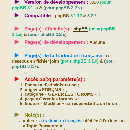
►
Version de développement :
3.0.0
(pour
phpBB 3.1.x)
&
(pour phpBB 3.2.x)
►
Compatible :
phpBB
3.1.12
&
3.2.2
►
Page(s) officielle(s) :
phpBB
(pour phpBB
3.1.x)
&
(pour phpBB 3.2.x)
►
Page(s) de développement :
Aucune
►
Page(s) de la traduction française :
ci-
dessous en fichier joint
(pour phpBB 3.1.x)
&
(pour
phpBB 3.2.x)
.
►
Accès au(x) paramètre(s) :
Panneau d’administration ;
onglet « FORUMS » ;
catégorie « GÉRER LES FORUMS » ;
page « Gérer les forums » ;
bouton « Modifier » correspondant à un forum.
►
Note(s) :
obtenir la
traduction française
dédiée à l’extension
« Topic Password » :