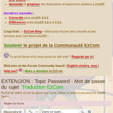
demander
&
proposer
des traductions d’extensions dédiées à phpBB.
Dernières nouvelles :
Correctifs
pour phpBB
3.3.3
;
Différences
entre phpBB
3.2.x
&
3.3.x
.
Coup d’œil :
«
EzCom Blog
» idéal pour trouver des conseils et des
services pour son forum phpBB !
Soutenir
le projet de la Communauté EzCom
.
Tu as un forum et tu veux aussi un site web ?
Regarde par ici
.
Welcome on the Ezcom Community board!
|
English visitors, may I
help you?
|
Make a donation
to EzCom
.
EXTENSION : Topic Password - Mot de passe
du sujet
Traduction EzCom
Permet de définir un mot de passe aux sujets | Allows to define a password for phpBB
topics.
Règles du forum
Répondre