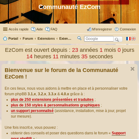
Communauté EzCom
Accès rapide
Aide
FAQ
M’enregistrer
Connexion
Portail
Forum
Extensions
Extensions présentées & traduites
R
ec
EzCom est ouvert depuis :
23
années
1
mois
0
jours
her
14
heures
11
minutes
35
secondes
ch
er
Bienvenue sur le forum de la Communauté
EzCom !
En ces lieux, nous vous aidons à mettre en place et à personnaliser votre
forum phpBB
3.1.x
,
3.2.x
,
3.3.x
&
4.0.x
grâce à :
plus de 250 extensions présentées et traduites
;
plus de 150 styles & personnalisations graphiques
;
un support personnalisé
(assistance, installation, mise à jour, projet
sur mesure).
Une fois inscrit.e, vous pouvez :
obtenir des conseils et poser des questions dans le forum «
Support
pour phpBB
» ;