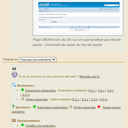
Page affichée lors du clic sur un sujet protégé par mot de
passe - Demande de saisie du mot de passe.
Traduire en
Tu as un forum et tu veux aussi un site web ?
Regarde par ici
.
🔍
Recherches :
✚
Extensions présentées
-
Extensions existantes (
3.1.x
|
3.2.x
|
3.3.x
|
4.0.x
)
🎨
Styles présentés
- Styles existants (
3.1.x
|
3.2.x
|
3.3.x
|
4.0.x
)
★
?
✚
🎨
Questions :
Extensions présentées
Styles présentés
Toutes autres
questions
📖
Documentations :
✚
Installer une extension