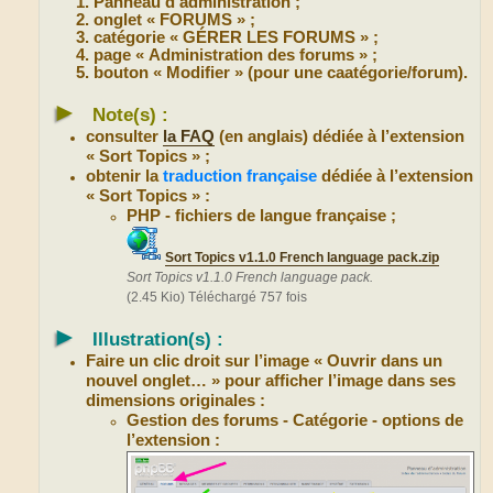
Panneau d’administration ;
onglet « FORUMS » ;
catégorie « GÉRER LES FORUMS » ;
page « Administration des forums » ;
bouton « Modifier » (pour une caatégorie/forum).
►
Note(s) :
consulter
la FAQ
(en anglais) dédiée à l’extension
« Sort Topics » ;
obtenir la
traduction française
dédiée à l’extension
« Sort Topics » :
PHP - fichiers de langue française ;
Sort Topics v1.1.0 French language pack.zip
Sort Topics v1.1.0 French language pack.
(2.45 Kio) Téléchargé 757 fois
►
Illustration(s) :
Faire un clic droit sur l’image « Ouvrir dans un
nouvel onglet… » pour afficher l’image dans ses
dimensions originales :
Gestion des forums - Catégorie - options de
l’extension :