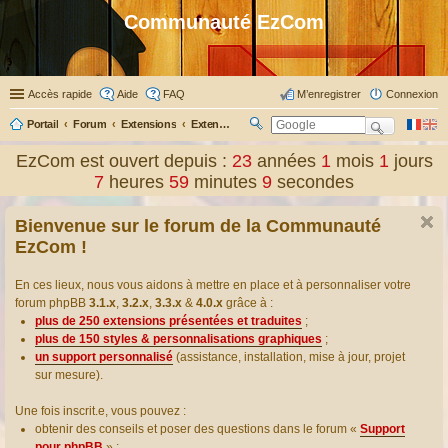
Communauté EzCom
Accès rapide
Aide
FAQ
M’enregistrer
Connexion
Portail
Forum
Extensions
Extensions présentées & traduites
R
ec
EzCom est ouvert depuis :
23
années
1
mois
1
jours
her
7
heures
59
minutes
9
secondes
ch
er
Bienvenue sur le forum de la Communauté
EzCom !
En ces lieux, nous vous aidons à mettre en place et à personnaliser votre
forum phpBB
3.1.x
,
3.2.x
,
3.3.x
&
4.0.x
grâce à :
plus de 250 extensions présentées et traduites
;
plus de 150 styles & personnalisations graphiques
;
un support personnalisé
(assistance, installation, mise à jour, projet
sur mesure).
Une fois inscrit.e, vous pouvez :
obtenir des conseils et poser des questions dans le forum «
Support
pour phpBB
» ;