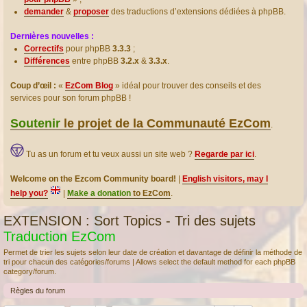
demander
&
proposer
des traductions d’extensions dédiées à phpBB.
Dernières nouvelles :
Correctifs
pour phpBB
3.3.3
;
Différences
entre phpBB
3.2.x
&
3.3.x
.
Coup d’œil :
«
EzCom Blog
» idéal pour trouver des conseils et des
services pour son forum phpBB !
Soutenir
le projet de la Communauté EzCom
.
Tu as un forum et tu veux aussi un site web ?
Regarde par ici
.
Welcome on the Ezcom Community board!
|
English visitors, may I
help you?
|
Make a donation
to EzCom
.
EXTENSION : Sort Topics - Tri des sujets
Traduction EzCom
Permet de trier les sujets selon leur date de création et davantage de définir la méthode de
tri pour chacun des catégories/forums | Allows select the default method for each phpBB
category/forum.
Règles du forum