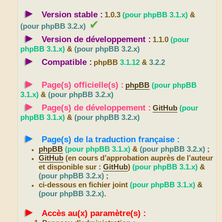
►
Version stable :
1.0.3
(pour phpBB 3.1.x)
&
✔
(pour phpBB 3.2.x)
►
Version de développement :
1.1.0
(pour
phpBB 3.1.x)
&
(pour phpBB 3.2.x)
►
Compatible :
phpBB
3.1.12
&
3.2.2
►
Page(s) officielle(s) :
phpBB
(pour phpBB
3.1.x)
&
(pour phpBB 3.2.x)
►
Page(s) de développement :
GitHub
(pour
phpBB 3.1.x)
&
(pour phpBB 3.2.x)
►
Page(s) de la traduction française :
phpBB
(pour phpBB 3.1.x)
&
(pour phpBB 3.2.x)
;
GitHub
(en cours d’approbation auprès de l’auteur
et disponible sur :
GitHub
)
(pour phpBB 3.1.x)
&
(pour phpBB 3.2.x)
;
ci-dessous en fichier joint
(pour phpBB 3.1.x)
&
(pour phpBB 3.2.x)
.
►
Accès au(x) paramètre(s) :