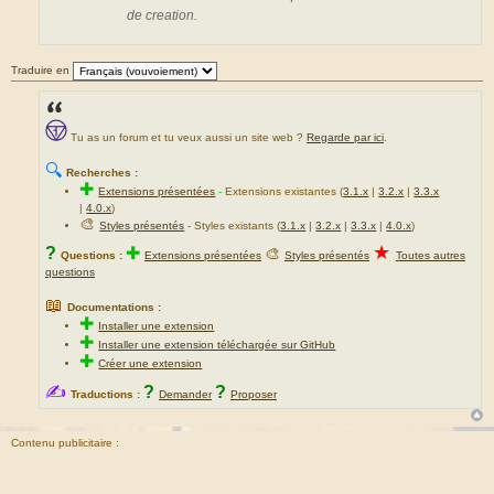
de creation.
Traduire en
Tu as un forum et tu veux aussi un site web ?
Regarde par ici
.
🔍
Recherches :
✚
Extensions présentées
-
Extensions existantes (
3.1.x
|
3.2.x
|
3.3.x
|
4.0.x
)
🎨
Styles présentés
- Styles existants (
3.1.x
|
3.2.x
|
3.3.x
|
4.0.x
)
★
?
✚
🎨
Questions :
Extensions présentées
Styles présentés
Toutes autres
questions
📖
Documentations :
✚
Installer une extension
✚
Installer une extension téléchargée sur GitHub
✚
Créer une extension
✍
?
?
Traductions :
Demander
Proposer
Contenu publicitaire :