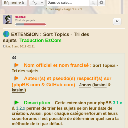
Répondre
1 message • Page
1
sur
1
Raphaël
Citation
Chef de projets
EXTENSION : Sort Topics - Tri des
sujets
Traduction EzCom
lun. 2 avr. 2018 02:11
M
e
s
s
►
a
Nom officiel et nom francisé :
Sort Topics -
g
e
Tri des sujets
►
Auteur(s) et pseudo(s) respectif(s) sur
(phpBB.com & GitHub.com) :
Jonas
(
kasimi
&
kasimi
)
►
Description :
Cette extension pour phpBB
3.1.x
&
3.2.x
permet de trier les sujets selon leur date de
création. Aussi, pour chaque catégorie/forum et leurs
sous-forums il est possible de déterminer quel sera la
méthode de tri par défaut.