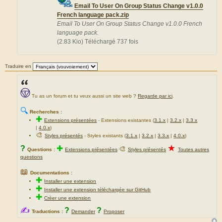
Email To User On Group Status Change v1.0.0
French language pack.zip
Email To User On Group Status Change v1.0.0 French
language pack.
(2.83 Kio) Téléchargé 737 fois
Traduire en
Tu as un forum et tu veux aussi un site web ?
Regarde par ici
.
🔍
Recherches :
✚
Extensions présentées
-
Extensions existantes (
3.1.x
|
3.2.x
|
3.3.x
|
4.0.x
)
🎨
Styles présentés
- Styles existants (
3.1.x
|
3.2.x
|
3.3.x
|
4.0.x
)
★
?
✚
🎨
Questions :
Extensions présentées
Styles présentés
Toutes autres
questions
📖
Documentations :
✚
Installer une extension
✚
Installer une extension téléchargée sur GitHub
✚
Créer une extension
✍
?
?
Traductions :
Demander
Proposer