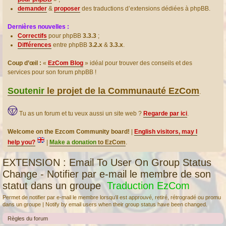
demander
&
proposer
des traductions d’extensions dédiées à phpBB.
Dernières nouvelles :
Correctifs
pour phpBB
3.3.3
;
Différences
entre phpBB
3.2.x
&
3.3.x
.
Coup d’œil :
«
EzCom Blog
» idéal pour trouver des conseils et des
services pour son forum phpBB !
Soutenir
le projet de la Communauté EzCom
.
Tu as un forum et tu veux aussi un site web ?
Regarde par ici
.
Welcome on the Ezcom Community board!
|
English visitors, may I
help you?
|
Make a donation
to EzCom
.
EXTENSION : Email To User On Group Status
Change - Notifier par e-mail le membre de son
statut dans un groupe
Traduction EzCom
Permet de notifier par e-mail le membre lorsqu’il est approuvé, retiré, rétrogradé ou promu
dans un groupe | Notify by email users when their group status have been changed.
Règles du forum