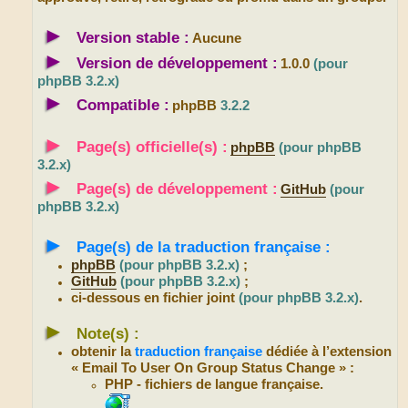
►
Version stable :
Aucune
►
Version de développement :
1.0.0
(pour
phpBB 3.2.x)
►
Compatible :
phpBB
3.2.2
►
Page(s) officielle(s) :
phpBB
(pour phpBB
3.2.x)
►
Page(s) de développement :
GitHub
(pour
phpBB 3.2.x)
►
Page(s) de la traduction française :
phpBB
(pour phpBB 3.2.x)
;
GitHub
(pour phpBB 3.2.x)
;
ci-dessous en fichier joint
(pour phpBB 3.2.x)
.
►
Note(s) :
obtenir la
traduction française
dédiée à l’extension
« Email To User On Group Status Change » :
PHP - fichiers de langue française.