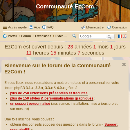
Communauté EzCom
Accès rapide
Aide
FAQ
M’enregistrer
Connexion
Portail
Forum
Extensions
Extensions présentées & traduites
R
ec
EzCom est ouvert depuis :
23
années
1
mois
1
jours
her
11
heures
15
minutes
8
secondes
ch
er
Bienvenue sur le forum de la Communauté
EzCom !
En ces lieux, nous vous aidons à mettre en place et à personnaliser votre
forum phpBB
3.1.x
,
3.2.x
,
3.3.x
&
4.0.x
grâce à :
plus de 250 extensions présentées et traduites
;
plus de 150 styles & personnalisations graphiques
;
un support personnalisé
(assistance, installation, mise à jour, projet
sur mesure).
Une fois inscrit.e, vous pouvez :
obtenir des conseils et poser des questions dans le forum «
Support
pour phpBB
» ;