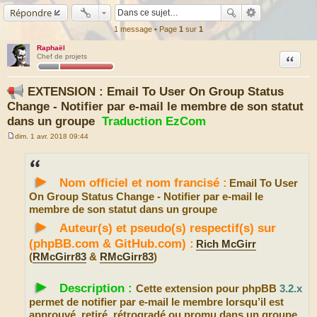
Répondre
1 message • Page
1
sur
1
Raphaël
Citation
Chef de projets
EXTENSION : Email To User On Group Status
Change - Notifier par e-mail le membre de son statut
dans un groupe
Traduction EzCom
dim. 1 avr. 2018 09:44
M
e
s
s
►
a
Nom officiel et nom francisé :
Email To User
g
e
On Group Status Change - Notifier par e-mail le
membre de son statut dans un groupe
►
Auteur(s) et pseudo(s) respectif(s) sur
(phpBB.com & GitHub.com) :
Rich McGirr
(
RMcGirr83
&
RMcGirr83
)
►
Description :
Cette extension pour phpBB
3.2.x
permet de notifier par e-mail le membre lorsqu’il est
approuvé, retiré, rétrogradé ou promu dans un groupe.