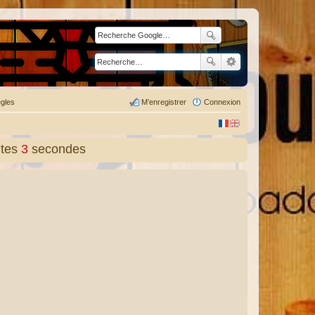
gles
M’enregistrer
Connexion
tes
4
secondes