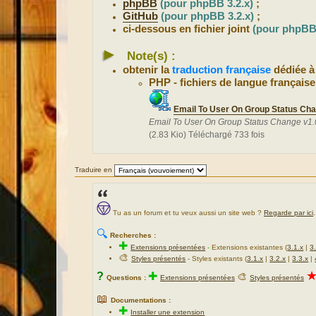
phpBB
(pour phpBB 3.2.x)
;
GitHub
(pour phpBB 3.2.x)
;
ci-dessous en fichier joint
(pour phpBB 
►
Note(s) :
obtenir la
traduction française
dédiée à
PHP - fichiers de langue française
Email To User On Group Status Cha
Email To User On Group Status Change v1.
(2.83 Kio) Téléchargé 733 fois
Traduire en
Tu as un forum et tu veux aussi un site web ?
Regarde par ici
.
🔍
Recherches :
✚
Extensions présentées
-
Extensions existantes (
3.1.x
|
3
🎨
Styles présentés
- Styles existants (
3.1.x
|
3.2.x
|
3.3.x
|
?
✚
🎨
Questions :
Extensions présentées
Styles présentés
📖
Documentations :
✚
Installer une extension