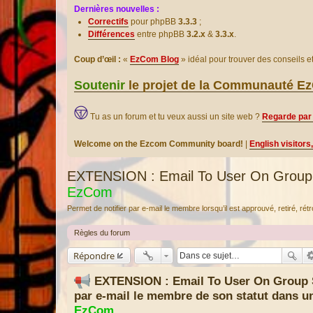
Dernières nouvelles :
Correctifs
pour phpBB
3.3.3
;
Différences
entre phpBB
3.2.x
&
3.3.x
.
Coup d’œil :
«
EzCom Blog
» idéal pour trouver des conseils 
Soutenir
le projet de la Communauté 
Tu as un forum et tu veux aussi un site web ?
Regarde par 
Welcome on the Ezcom Community board!
|
English visitors
EXTENSION : Email To User On Group St
EzCom
Permet de notifier par e-mail le membre lorsqu’il est approuvé, retiré, 
Règles du forum
Répondre
EXTENSION : Email To User On Group S
par e-mail le membre de son statut dans 
EzCom