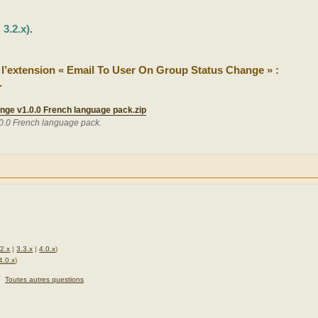
3.2.x)
.
 l’extension « Email To User On Group Status Change » :
.
nge v1.0.0 French language pack.zip
0.0 French language pack.
.2.x
|
3.3.x
|
4.0.x
)
4.0.x
)
★
Toutes autres questions