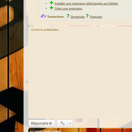
✚
Installer une extension téléchargée sur GitHub
✚
Créer une extension
✍
?
?
Traductions :
Demander
Proposer
Contenu publicitaire :
Répondre
SUJETS SIMILAIRES