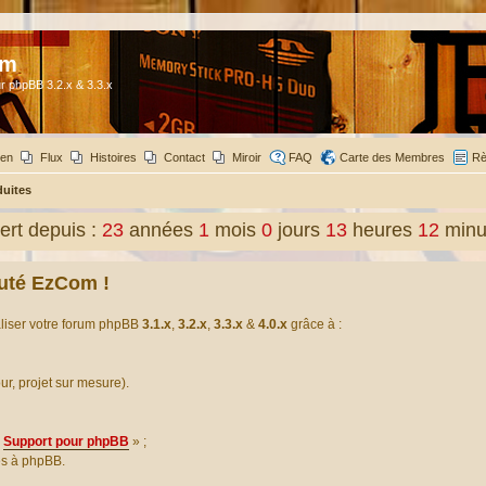
om
r phpBB 3.2.x & 3.3.x
ien
Flux
Histoires
Contact
Miroir
FAQ
Carte des Membres
Rè
duites
rt depuis :
23
années
1
mois
0
jours
13
heures
12
minu
uté EzCom !
aliser votre forum phpBB
3.1.x
,
3.2.x
,
3.3.x
&
4.0.x
grâce à :
our, projet sur mesure).
Support pour phpBB
» ;
es à phpBB.