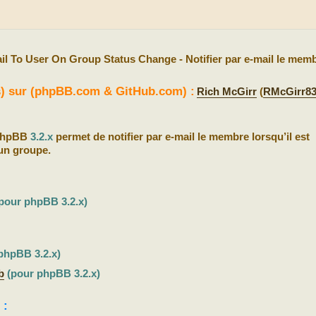
il To User On Group Status Change - Notifier par e-mail le mem
(s) sur (phpBB.com & GitHub.com) :
Rich McGirr
(
RMcGirr8
 phpBB
3.2.x
permet de notifier par e-mail le membre lorsqu’il est
un groupe.
pour phpBB 3.2.x)
phpBB 3.2.x)
b
(pour phpBB 3.2.x)
 :