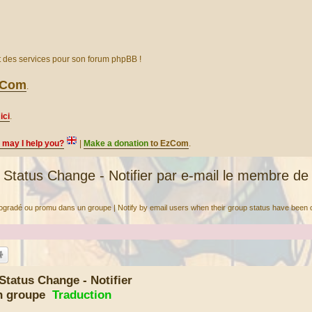
et des services pour son forum phpBB !
EzCom
.
ici
.
, may I help you?
|
Make a donation
to EzCom
.
atus Change - Notifier par e-mail le membre de 
rétrogradé ou promu dans un groupe | Notify by email users when their group status have been
tatus Change - Notifier
un groupe
Traduction