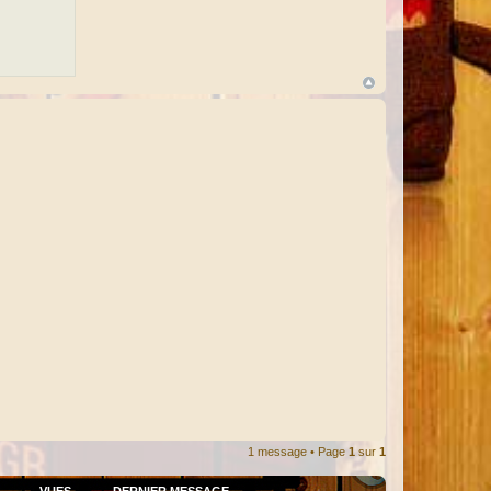
1 message • Page
1
sur
1
VUES
DERNIER MESSAGE