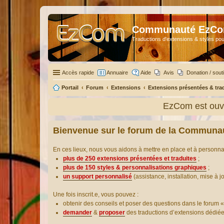
Communauté EzC
Traductions d'extensions & styles pou
Accès rapide
Annuaire
Aide
Avis
Donation / sout
Portail
Forum
Extensions
Extensions présentées & tra
EzCom est ouve
Bienvenue sur le forum de la Communa
En ces lieux, nous vous aidons à mettre en place et à personn
plus de 250 extensions présentées et traduites
;
plus de 150 styles & personnalisations graphiques
;
un support personnalisé
(assistance, installation, mise à j
Une fois inscrit.e, vous pouvez :
obtenir des conseils et poser des questions dans le forum «
demander
&
proposer
des traductions d’extensions dédié